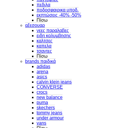
πεδιλα
ποδοσφαιρικα υποδ.
εκπτώσεις -40% -50%
Πίσω
αξεσουαρ
νεες παραλαβες
ειδη κολυμβησης
καλτσες
καπελα
τσαντες
Πίσω
brands παιδικά
adidas
arena
asics
calvin klein jeans
CONVERSE
crocs
new balance
puma
skechers
tommy jeans
under armour
vans