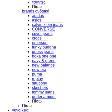
τσαντες
Πίσω
brands ανδρικά
adidas
asics
calvin klein jeans
CONVERSE
cover jeans
crocs
emerson
funky buddha
guess jeans
hoka one one
navy & green
new balance
new era
puma
replay
saucony
skechers
tommy jeans
under armour
Πίσω
Πίσω
γυναικεια