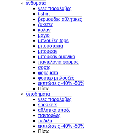
ενδυματα
νεες παραλαβες
t-shirt
βερμουδες αθλητικες
ζακετες
κολαν
μαγιο
μπλουζες-tops
μπουστακια
μπουφαν
μπουφαν αμανικο
παντελονια φορμας
σορτς
φορεματα
φουτερ μπλουζες
εκπτώσεις -40% -50%
Πίσω
υποδηματα
νεες παραλαβες
sneakers
αθλητικα υποδ.
παντοφλες
πεδιλα
εκπτώσεις -40% -50%
Πίσω