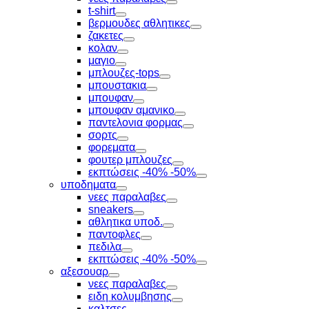
Toggle
t-shirt
Toggle
βερμουδες αθλητικες
Toggle
ζακετες
Toggle
κολαν
Toggle
μαγιο
Toggle
μπλουζες-tops
Toggle
μπουστακια
Toggle
μπουφαν
Toggle
μπουφαν αμανικο
Toggle
παντελονια φορμας
Toggle
σορτς
Toggle
φορεματα
Toggle
φουτερ μπλουζες
Toggle
εκπτώσεις -40% -50%
Toggle
υποδηματα
Toggle
νεες παραλαβες
Toggle
sneakers
Toggle
αθλητικα υποδ.
Toggle
παντοφλες
Toggle
πεδιλα
Toggle
εκπτώσεις -40% -50%
Toggle
αξεσουαρ
Toggle
νεες παραλαβες
Toggle
ειδη κολυμβησης
Toggle
καλτσες