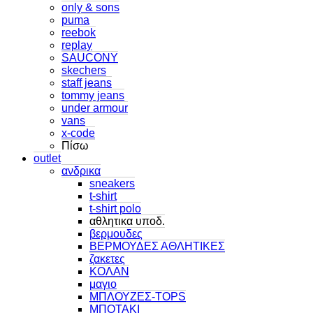
only & sons
puma
reebok
replay
SAUCONY
skechers
staff jeans
tommy jeans
under armour
vans
x-code
Πίσω
outlet
ανδρικα
sneakers
t-shirt
t-shirt polo
αθλητικα υποδ.
βερμουδες
ΒΕΡΜΟΥΔΕΣ ΑΘΛΗΤΙΚΕΣ
ζακετες
ΚΟΛΑΝ
μαγιο
ΜΠΛΟΥΖΕΣ-TOPS
ΜΠΟΤΑΚΙ