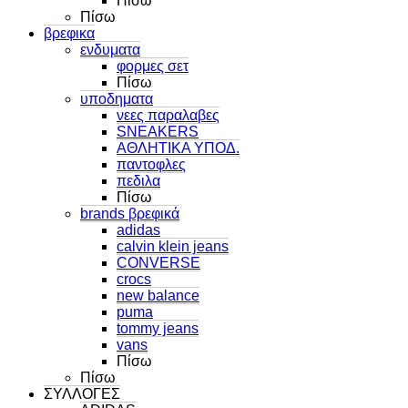
Πίσω
Πίσω
βρεφικα
ενδυματα
φορμες σετ
Πίσω
υποδηματα
νεες παραλαβες
SNEAKERS
ΑΘΛΗΤΙΚΑ ΥΠΟΔ.
παντοφλες
πεδιλα
Πίσω
brands βρεφικά
adidas
calvin klein jeans
CONVERSE
crocs
new balance
puma
tommy jeans
vans
Πίσω
Πίσω
ΣΥΛΛΟΓΕΣ