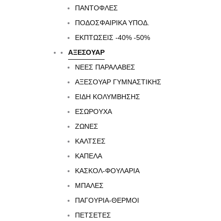
ΠΑΝΤΟΦΛΕΣ
ΠΟΔΟΣΦΑΙΡΙΚΆ ΥΠΟΔ.
Το αγαπημένο σου φούτερ EMERSON Logo, τώρα σε
ΕΚΠΤΏΣΕΙΣ -40% -50%
ζεστασιά και άνεση. Διαθέτει μανσέτες και τελείωμα
ΑΞΕΣΟΥΑΡ
ΝΕΕΣ ΠΑΡΑΛΑΒΕΣ
ΑΞΕΣΟΥΑΡ ΓΥΜΝΑΣΤΙΚΗΣ
ΕΙΔΗ ΚΟΛΥΜΒΗΣΗΣ
ΕΣΩΡΟΥΧΑ
ΖΩΝΕΣ
ΚΑΛΤΣΕΣ
ΚΑΠΕΛΑ
ΚΑΣΚΟΛ-ΦΟΥΛΑΡΙΑ
ΜΠΑΛΕΣ
ΠΑΓΟΥΡΙΑ-ΘΕΡΜΟΙ
ΠΕΤΣΈΤΕΣ