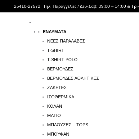
25410-27572
Τηλ. Παραγγελίες
/ Δευ-Σαβ: 09:00 – 14:00 & Τρi
ΑΡΧΙΚΉ ΣΕΛΊΔΑ
ΕΝΔΥΜΑΤΑ
ΦΟΥΤΕΡ ΜΠΛΟΥΖΕΣ
EMERSON
ΕΝΔΥΜΑΤΑ
ΝΕΕΣ ΠΑΡΑΛΑΒΕΣ
31%
T-SHIRT
e
l
T-SHIRT POLO
ΒΕΡΜΟΥΔΕΣ
e
l
ΒΕΡΜΟΥΔΕΣ ΑΘΛΗΤΙΚΕΣ
e
l
ΖΑΚΕΤΕΣ
ΙΣΟΘΕΡΜΙΚΆ
e
l
ΚΟΛΑΝ
ΜΑΓΙΟ
ΜΠΛΟΥΖΕΣ – TOPS
e
l
ΜΠΟΥΦΑΝ