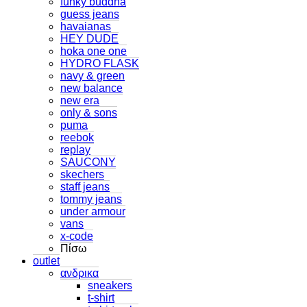
funky buddha
guess jeans
havaianas
HEY DUDE
hoka one one
HYDRO FLASK
navy & green
new balance
new era
only & sons
puma
reebok
replay
SAUCONY
skechers
staff jeans
tommy jeans
under armour
vans
x-code
Πίσω
outlet
ανδρικα
sneakers
t-shirt