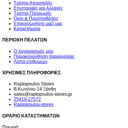
Τρόποι Αποστολής
Επιστροφές και Αλλαγές
Τρόποι Πληρωμής
Όροι & Προϋποθέσεις
Επικοινωνήστε μαζί μας
Καταστήματα
ΠΕΡΙΟΧΗ ΠΕΛΑΤΩΝ
Ο λογαριασμός μου
Παρακολούθηση παραγγελίας
Λίστα επιθυμιών
ΧΡΗΣΙΜΕΣ ΠΛΗΡΟΦΟΡΙΕΣ
Raptopoulos Stores
Β.Κων/νου 14 Ξάνθη
sales@raptopoulos-stores.gr
25410-27572
Raptopoulos-stores
ΩΡΑΡΙΟ ΚΑΤΑΣΤΗΜΑΤΩΝ
Πρωινά: