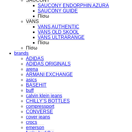
SAUCONY
SAUCONY ENDORPHIN AZURA
SAUCONY GUIDE
Πίσω
VANS
VANS AUTHENTIC
VANS OLD SKOOL
VANS ULTRARANGE
Πίσω
Πίσω
brands
ADIDAS
ADIDAS ORIGINALS
arena
ARMANI EXCHANGE
asics
BASEHIT
buff
calvin klein jeans
CHILLY’S BOTTLES
compressport
CONVERSE
cover jeans
crocs
emerson