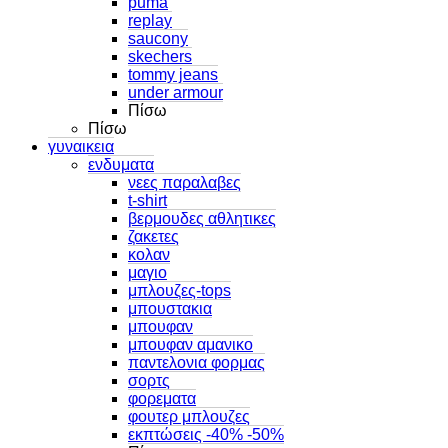
puma
replay
saucony
skechers
tommy jeans
under armour
Πίσω
Πίσω
γυναικεια
ενδυματα
νεες παραλαβες
t-shirt
βερμουδες αθλητικες
ζακετες
κολαν
μαγιο
μπλουζες-tops
μπουστακια
μπουφαν
μπουφαν αμανικο
παντελονια φορμας
σορτς
φορεματα
φουτερ μπλουζες
εκπτώσεις -40% -50%