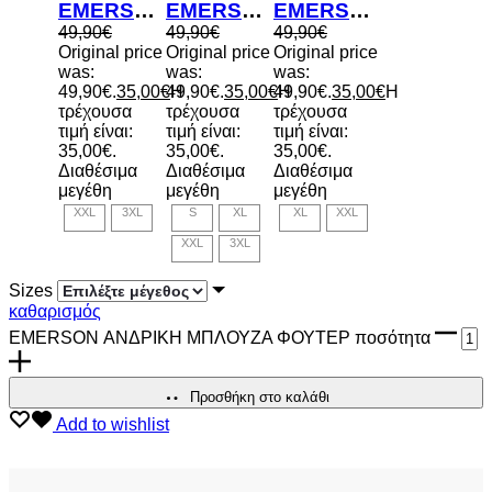
EMERSON ΑΝΔΡΙΚΗ ΜΠΛΟΥΖΑ ΦΟΥΤΕΡ
EMERSON ΑΝΔΡΙΚΗ ΜΠΛΟΥΖΑ ΦΟΥΤΕΡ
EMERSON ΑΝΔΡΙΚΗ ΜΠΛΟΥΖΑ ΦΟΥΤΕΡ
49,90
€
49,90
€
49,90
€
Original price
Original price
Original price
was:
was:
was:
49,90€.
35,00
€
49,90€.
Η
35,00
€
49,90€.
Η
35,00
€
Η
τρέχουσα
τρέχουσα
τρέχουσα
τιμή είναι:
τιμή είναι:
τιμή είναι:
35,00€.
35,00€.
35,00€.
Διαθέσιμα
Διαθέσιμα
Διαθέσιμα
μεγέθη
μεγέθη
μεγέθη
XXL
3XL
S
XL
XL
XXL
XXL
3XL
Sizes
καθαρισμός
EMERSON ΑΝΔΡΙΚΗ ΜΠΛΟΥΖΑ ΦΟΥΤΕΡ ποσότητα
Προσθήκη στο καλάθι
Add to wishlist