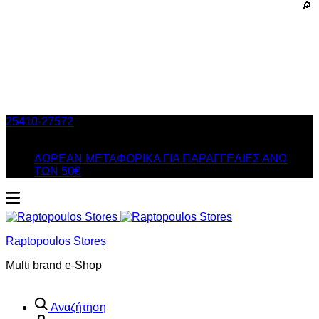
25410-27572
Τηλ. Παραγγελίες
/ Δευ-Σαβ: 09:00 – 14:00 &
Τρi-Πεμ-Παρ: 17:30 – 21:00
ΔΩΡΕΑΝ ΜΕΤΑΦΟΡΙΚΑ ΓΙΑ ΠΑΡΑΓΓΕΛΙΕΣ ΑΝΩ
ΤΩΝ 50€
Raptopoulos Stores
Multi brand e-Shop
Αναζήτηση