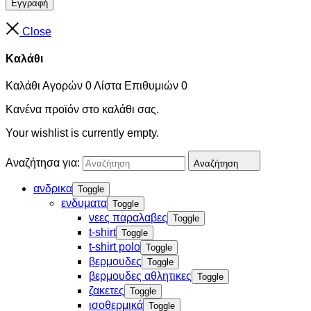
Εγγραφή
Close
Καλάθι
Καλάθι Αγορών
0
Λίστα Επιθυμιών
0
Κανένα προϊόν στο καλάθι σας.
Your wishlist is currently empty.
Αναζήτησα για:
Αναζήτηση
ανδρικα
Toggle
ενδυματα
Toggle
νεες παραλαβες
Toggle
t-shirt
Toggle
t-shirt polo
Toggle
βερμουδες
Toggle
βερμουδες αθλητικες
Toggle
ζακετες
Toggle
ισοθερμικά
Toggle