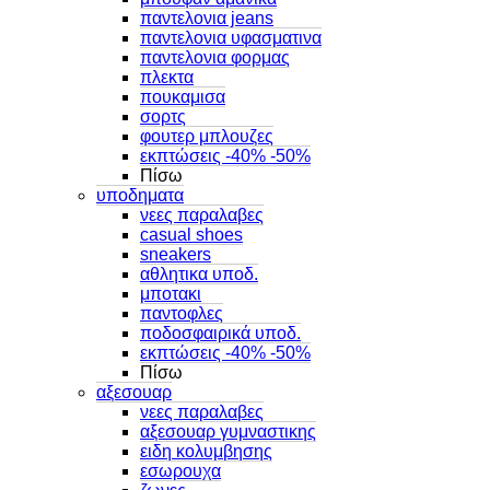
παντελονια jeans
παντελονια υφασματινα
παντελονια φορμας
πλεκτα
πουκαμισα
σορτς
φουτερ μπλουζες
εκπτώσεις -40% -50%
Πίσω
υποδηματα
νεες παραλαβες
casual shoes
sneakers
αθλητικα υποδ.
μποτακι
παντοφλες
ποδοσφαιρικά υποδ.
εκπτώσεις -40% -50%
Πίσω
αξεσουαρ
νεες παραλαβες
αξεσουαρ γυμναστικης
ειδη κολυμβησης
εσωρουχα