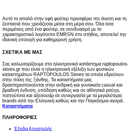
S
M
L
XL
+1 Χρώμα
Αυτό το απαλό στην υφή φούτερ προσφέρει την άνεση και τη
ζεστασιά που χρειάζεσαι μέσα στη μέρα σου. Όλα όσα
περιμένεις από ένα φούτερ, σε συνδυασμό με το
χαρακτηριστικό λογότυπο EMRSN στο στήθος, αποτελεί την
ιδανική επιλογή για καθημερινή χρήση.
ΣΧΕΤΙΚΑ ΜΕ ΜΑΣ
Σας καλωσορίζουμε στο ηλεκτρονικό κατάστημα raptopoulos-
stores.gr που είναι η ηλεκτρονική εξέλιξη των φυσικών
καταστημάτων RAPTOPOULOS Stores τα οποία εδρεύουν
στην πόλη της Ξάνθης. Τα καταστήματα μας
δραστηριοποιούνται στην ανδρική και γυναικεία casual και
βραδινή ένδυση, υπόδηση καθώς και σε αθλητικά ρούχα,
παπούτσια και αξεσουάρ σε συνεργασία με τα μεγαλύτερα
brands από την Ελληνική καθώς και την Παγκόσμια αγορά.
Καταστήματα
ΠΛΗΡΟΦΟΡΙΕΣ
Έξοδα Αποστολής