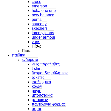
crocs
emerson
hoka one one
new balance
puma
saucony
skechers
tommy jeans
under armour
vans
Πίσω
Πίσω
παιδικα
ενδυματα
νεες παραλαβες
t-shirt
βερμουδες αθλητικες
ζακετες
ισοθερμικα
κολαν
μαγιο
μπουστακια
μπουφαν
παντελονια φορμας
σορτς