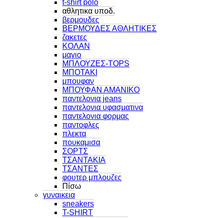
t-shirt polo
αθλητικα υποδ.
βερμουδες
ΒΕΡΜΟΥΔΕΣ ΑΘΛΗΤΙΚΕΣ
ζακετες
ΚΟΛΑΝ
μαγιο
ΜΠΛΟΥΖΕΣ-TOPS
ΜΠΟΤΑΚΙ
μπουφαν
ΜΠΟΥΦΑΝ ΑΜΑΝΙΚΟ
παντελονια jeans
παντελονια υφασματινα
παντελονια φορμας
παντοφλες
πλεκτα
πουκαμισα
ΣΟΡΤΣ
ΤΣΑΝΤΑΚΙΑ
ΤΣΑΝΤΕΣ
φουτερ μπλουζες
Πίσω
γυναικεια
sneakers
T-SHIRT