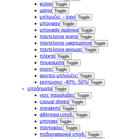
κολαν
Toggle
μαγιο
Toggle
μπλουζες – tops
Toggle
μπουφαν
Toggle
μπουφάν αμάνικα
Toggle
παντελονια jeans
Toggle
παντελονια υφασματινα
Toggle
παντελονια φορμας
Toggle
πλεκτα
Toggle
πουκαμισα
Toggle
σορτς
Toggle
φουτερ μπλουζες
Toggle
εκπτώσεις -40% -50%
Toggle
υποδηματα
Toggle
νεες παραλαβες
Toggle
casual shoes
Toggle
sneakers
Toggle
αθλητικα υποδ.
Toggle
μποτακι
Toggle
παντοφλες
Toggle
ποδοσφαιρικά υποδ.
Toggle