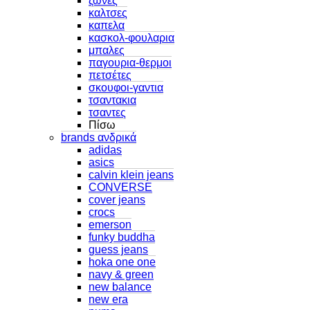
ζωνες
καλτσες
καπελα
κασκολ-φουλαρια
μπαλες
παγουρια-θερμοι
πετσέτες
σκουφοι-γαντια
τσαντακια
τσαντες
Πίσω
brands ανδρικά
adidas
asics
calvin klein jeans
CONVERSE
cover jeans
crocs
emerson
funky buddha
guess jeans
hoka one one
navy & green
new balance
new era