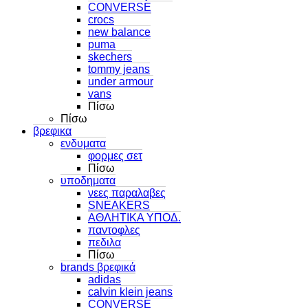
CONVERSE
crocs
new balance
puma
skechers
tommy jeans
under armour
vans
Πίσω
Πίσω
βρεφικα
ενδυματα
φορμες σετ
Πίσω
υποδηματα
νεες παραλαβες
SNEAKERS
ΑΘΛΗΤΙΚΑ ΥΠΟΔ.
παντοφλες
πεδιλα
Πίσω
brands βρεφικά
adidas
calvin klein jeans
CONVERSE