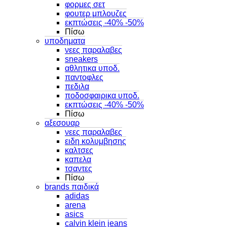
φορμες σετ
φουτερ μπλουζες
εκπτώσεις -40% -50%
Πίσω
υποδηματα
νεες παραλαβες
sneakers
αθλητικα υποδ.
παντοφλες
πεδιλα
ποδοσφαιρικα υποδ.
εκπτώσεις -40% -50%
Πίσω
αξεσουαρ
νεες παραλαβες
ειδη κολυμβησης
καλτσες
καπελα
τσαντες
Πίσω
brands παιδικά
adidas
arena
asics
calvin klein jeans