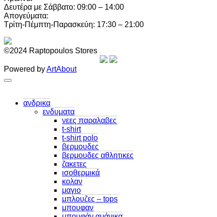
Δευτέρα με Σάββατο: 09:00 – 14:00
Απογεύματα:
Τρίτη-Πέμπτη-Παρασκεύη: 17:30 – 21:00
©2024 Raptopoulos Stores
Powered by
ArtAbout
ανδρικα
ενδυματα
νεες παραλαβες
t-shirt
t-shirt polo
βερμουδες
βερμουδες αθλητικες
ζακετες
ισοθερμικά
κολαν
μαγιο
μπλουζες – tops
μπουφαν
μπουφάν αμάνικα