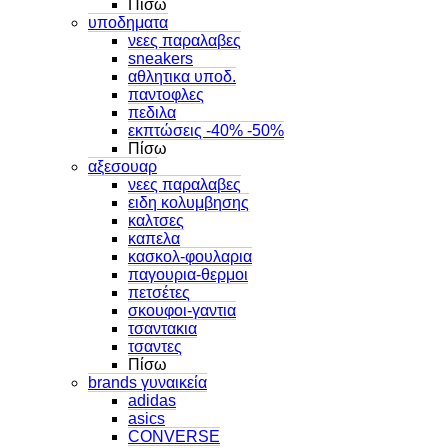
Πίσω
υποδηματα
νεες παραλαβες
sneakers
αθλητικα υποδ.
παντοφλες
πεδιλα
εκπτώσεις -40% -50%
Πίσω
αξεσουαρ
νεες παραλαβες
ειδη κολυμβησης
καλτσες
καπελα
κασκολ-φουλαρια
παγουρια-θερμοι
πετσέτες
σκουφοι-γαντια
τσαντακια
τσαντες
Πίσω
brands γυναικεία
adidas
asics
CONVERSE