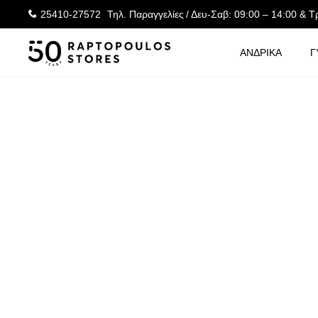
25410-27572
Τηλ. Παραγγελίες
/ Δευ-Σαβ: 09:00 – 14:00 & Τ
ΑΝΔΡΙΚΑ
Γ
ΑΡΧΙΚΉ ΣΕΛΊΔΑ
ΑΞΕΣΟΥΑΡ
ΠΑΓΟΥΡΙΑ-ΘΕΡΜΟΙ
CHILL