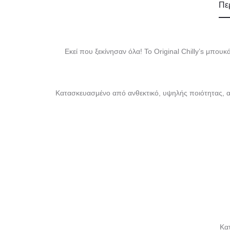
Πε
Εκεί που ξεκίνησαν όλα! Το Original Chilly’s μπουκ
Κατασκευασμένο από ανθεκτικό, υψηλής ποιότητας, αν
Κα