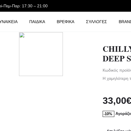
ρi-Πεμ-Παρ: 17:30 – 21:00
ΥΝΑΙΚΕΙΑ
ΠΑΙΔΙΚΑ
ΒΡΕΦΙΚΑ
ΣΥΛΛΟΓΕΣ
BRAN
Y’S BOTTLES GRADIENT | DEEP SPRING 500ML
CHILL
DEEP 
Κωδικός προϊό
Η χαμηλότερη τ
33,00
Αγοράζο
-10%