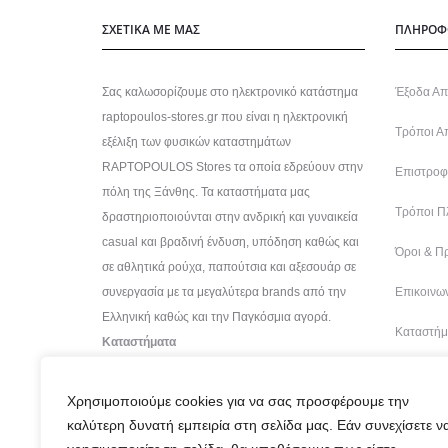
ΣΧΕΤΙΚΑ ΜΕ ΜΑΣ
ΠΛΗΡΟΦ
Σας καλωσορίζουμε στο ηλεκτρονικό κατάστημα
Έξοδα Απ
raptopoulos-stores.gr που είναι η ηλεκτρονική
Τρόποι Α
εξέλιξη των φυσικών καταστημάτων
RAPTOPOULOS Stores τα οποία εδρεύουν στην
Επιστροφέ
πόλη της Ξάνθης. Τα καταστήματα μας
Τρόποι Π
δραστηριοποιούνται στην ανδρική και γυναικεία
casual και βραδινή ένδυση, υπόδηση καθώς και
Όροι & Π
σε αθλητικά ρούχα, παπούτσια και αξεσουάρ σε
συνεργασία με τα μεγαλύτερα brands από την
Επικοινων
Ελληνική καθώς και την Παγκόσμια αγορά.
Καταστήμ
Καταστήματα
Χρησιμοποιούμε cookies για να σας προσφέρουμε την
καλύτερη δυνατή εμπειρία στη σελίδα μας. Εάν συνεχίσετε ν