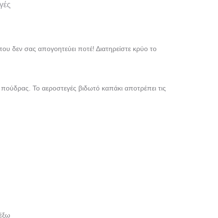
γές
, που δεν σας απογοητεύει ποτέ! Διατηρείστε κρύο το
 πούδρας. Το αεροστεγές βιδωτό καπάκι αποτρέπει τις
έξω