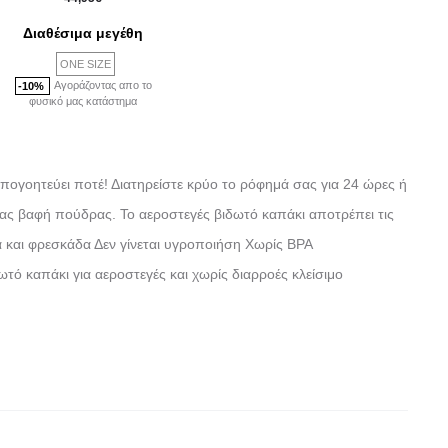
Διαθέσιμα μεγέθη
ONE SIZE
Αγοράζοντας απο το
-10%
φυσικό μας κατάστημα
 απογοητεύει ποτέ! Διατηρείστε κρύο το ρόφημά σας για 24 ώρες ή
ίας βαφή πούδρας. Το αεροστεγές βιδωτό καπάκι αποτρέπει τις
μα και φρεσκάδα Δεν γίνεται υγροποιήση Χωρίς BPA
ό καπάκι για αεροστεγές και χωρίς διαρροές κλείσιμο