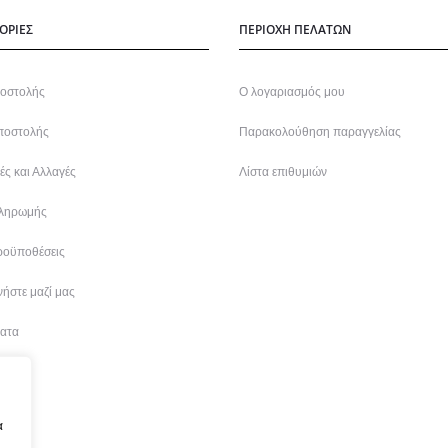
ΟΡΙΕΣ
ΠΕΡΙΟΧΗ ΠΕΛΑΤΩΝ
οστολής
Ο λογαριασμός μου
ποστολής
Παρακολούθηση παραγγελίας
ς και Αλλαγές
Λίστα επιθυμιών
ληρωμής
ροϋποθέσεις
ήστε μαζί μας
ατα
α