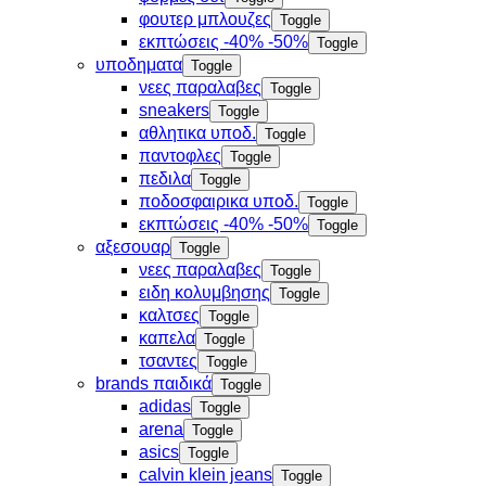
φουτερ μπλουζες
Toggle
εκπτώσεις -40% -50%
Toggle
υποδηματα
Toggle
νεες παραλαβες
Toggle
sneakers
Toggle
αθλητικα υποδ.
Toggle
παντοφλες
Toggle
πεδιλα
Toggle
ποδοσφαιρικα υποδ.
Toggle
εκπτώσεις -40% -50%
Toggle
αξεσουαρ
Toggle
νεες παραλαβες
Toggle
ειδη κολυμβησης
Toggle
καλτσες
Toggle
καπελα
Toggle
τσαντες
Toggle
brands παιδικά
Toggle
adidas
Toggle
arena
Toggle
asics
Toggle
calvin klein jeans
Toggle