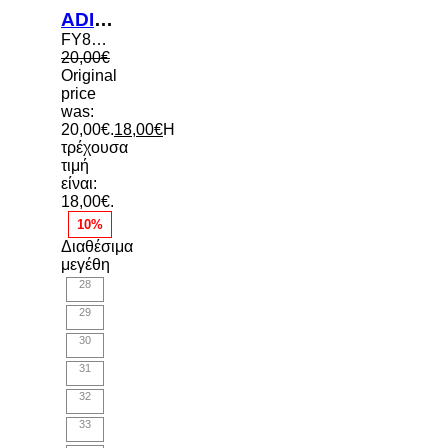
ADIDAS ADILETTE AQUA KIDS SLIDES
FY8072
20,00
€
Original
price
was:
20,00€.
18,00
€
Η
τρέχουσα
τιμή
είναι:
18,00€.
10%
Διαθέσιμα
μεγέθη
28
29
30
31
32
33