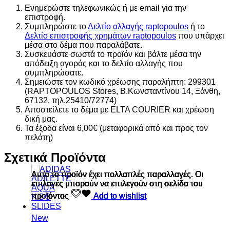
Ενημερώστε τηλεφωνικώς ή με email για την
επιστροφή.
Συμπληρώστε το
Δελτίο αλλαγής raptopoulos
ή το
Δελτίο επιστροφής χρημάτων raptopoulos
που υπάρχει
μέσα στο δέμα που παραλάβατε.
Συσκευάστε σωστά το προϊόν και βάλτε μέσα την
απόδειξη αγοράς και το δελτίο αλλαγής που
συμπληρώσατε.
Σημειώστε τον κωδικό χρέωσης παραλήπτη: 299301
(RAPTOPOULOS Stores, Β.Κωνσταντίνου 14, Ξάνθη,
67132, τηλ.25410/72774)
Αποστείλετε το δέμα με ELTA COURIER και χρέωση
δική μας.
Τα έξοδα είναι 6,00€ (μεταφορικά από και προς τον
πελάτη)
Σχετικά Προϊόντα
Αυτό το προϊόν έχει πολλαπλές παραλλαγές. Οι
Αυτό το προϊόν έχει πολλαπλές παραλλαγές. Οι
Αυτό το προϊόν έχει πολλαπλές παραλλαγές. Οι
Αυτό το προϊόν έχει πολλαπλές παραλλαγές. Οι
Αυτό το προϊόν έχει πολλαπλές παραλλαγές. Οι
Αυτό το προϊόν έχει πολλαπλές παραλλαγές. Οι
επιλογές μπορούν να επιλεγούν στη σελίδα του
επιλογές μπορούν να επιλεγούν στη σελίδα του
επιλογές μπορούν να επιλεγούν στη σελίδα του
επιλογές μπορούν να επιλεγούν στη σελίδα του
επιλογές μπορούν να επιλεγούν στη σελίδα του
επιλογές μπορούν να επιλεγούν στη σελίδα του
προϊόντος
προϊόντος
προϊόντος
προϊόντος
προϊόντος
προϊόντος
Add to wishlist
Add to wishlist
Add to wishlist
Add to wishlist
Add to wishlist
Add to wishlist
New