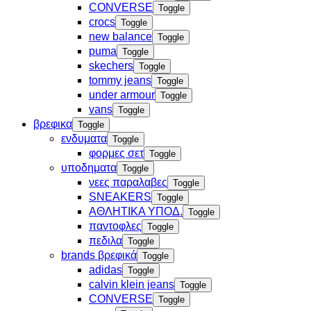
CONVERSE
Toggle
crocs
Toggle
new balance
Toggle
puma
Toggle
skechers
Toggle
tommy jeans
Toggle
under armour
Toggle
vans
Toggle
βρεφικα
Toggle
ενδυματα
Toggle
φορμες σετ
Toggle
υποδηματα
Toggle
νεες παραλαβες
Toggle
SNEAKERS
Toggle
ΑΘΛΗΤΙΚΑ ΥΠΟΔ.
Toggle
παντοφλες
Toggle
πεδιλα
Toggle
brands βρεφικά
Toggle
adidas
Toggle
calvin klein jeans
Toggle
CONVERSE
Toggle