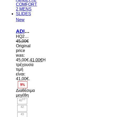
New
ADIDAS ADILETTE COMFORT 2 MENS SLIDES
HQ2467
45,00
€
Original
price
was:
45,00€.
41,00
€
Η
τρέχουσα
τιμή
είναι:
41,00€.
9%
Διαθέσιμα
μεγέθη
1/2
40
42
43