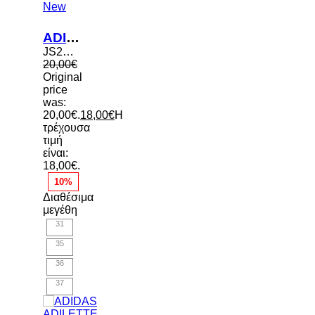
New
ADIDAS ADILETTE AQUA KIDS SLIDES
JS2498
20,00
€
Original
price
was:
20,00€.
18,00
€
Η
τρέχουσα
τιμή
είναι:
18,00€.
10%
Διαθέσιμα
μεγέθη
31
35
36
37