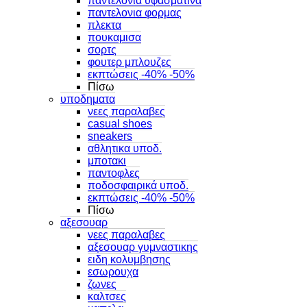
παντελονια υφασματινα
παντελονια φορμας
πλεκτα
πουκαμισα
σορτς
φουτερ μπλουζες
εκπτώσεις -40% -50%
Πίσω
υποδηματα
νεες παραλαβες
casual shoes
sneakers
αθλητικα υποδ.
μποτακι
παντοφλες
ποδοσφαιρικά υποδ.
εκπτώσεις -40% -50%
Πίσω
αξεσουαρ
νεες παραλαβες
αξεσουαρ γυμναστικης
ειδη κολυμβησης
εσωρουχα
ζωνες
καλτσες