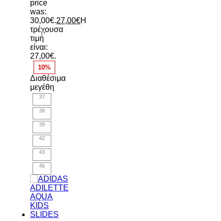
price
was:
30,00€.
27,00
€
Η
τρέχουσα
τιμή
είναι:
27,00€.
10%
Διαθέσιμα
μεγέθη
37
38
39
42
43
46