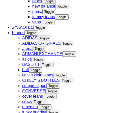
crocs
Toggle
new balance
Toggle
puma
Toggle
tommy jeans
Toggle
vans
Toggle
ΣΥΛΛΟΓΕΣ
Toggle
brands
Toggle
ADIDAS
Toggle
ADIDAS ORIGINALS
Toggle
arena
Toggle
ARMANI EXCHANGE
Toggle
asics
Toggle
BASEHIT
Toggle
buff
Toggle
calvin klein jeans
Toggle
CHILLY’S BOTTLES
Toggle
compressport
Toggle
CONVERSE
Toggle
cover jeans
Toggle
crocs
Toggle
emerson
Toggle
funky buddha
Toggle