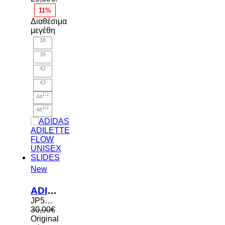
11%
Διαθέσιμα
μεγέθη
38
39
42
43
1/2
44
1/2
48
New
ADIDAS ADILETTE FLOW UNISEX SLIDES
JP5680
30,00
€
Original