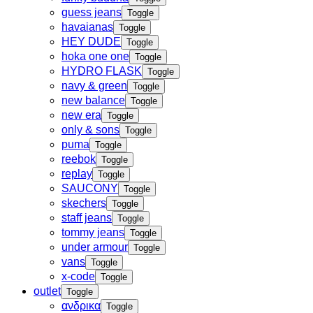
guess jeans
Toggle
havaianas
Toggle
HEY DUDE
Toggle
hoka one one
Toggle
HYDRO FLASK
Toggle
navy & green
Toggle
new balance
Toggle
new era
Toggle
only & sons
Toggle
puma
Toggle
reebok
Toggle
replay
Toggle
SAUCONY
Toggle
skechers
Toggle
staff jeans
Toggle
tommy jeans
Toggle
under armour
Toggle
vans
Toggle
x-code
Toggle
outlet
Toggle
ανδρικα
Toggle