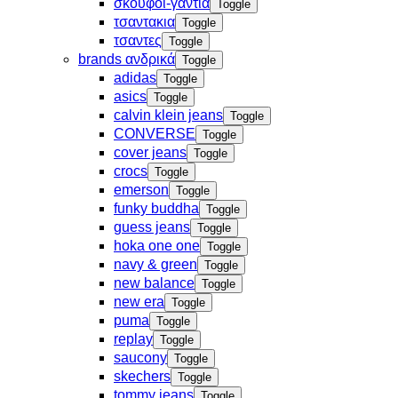
σκουφοι-γαντια
Toggle
τσαντακια
Toggle
τσαντες
Toggle
brands ανδρικά
Toggle
adidas
Toggle
asics
Toggle
calvin klein jeans
Toggle
CONVERSE
Toggle
cover jeans
Toggle
crocs
Toggle
emerson
Toggle
funky buddha
Toggle
guess jeans
Toggle
hoka one one
Toggle
navy & green
Toggle
new balance
Toggle
new era
Toggle
puma
Toggle
replay
Toggle
saucony
Toggle
skechers
Toggle
tommy jeans
Toggle