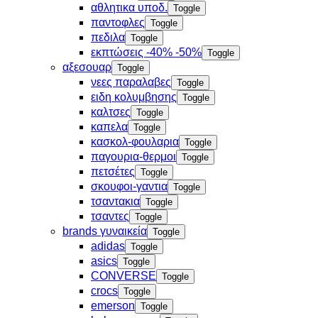
αθλητικα υποδ.
Toggle
παντοφλες
Toggle
πεδιλα
Toggle
εκπτώσεις -40% -50%
Toggle
αξεσουαρ
Toggle
νεες παραλαβες
Toggle
ειδη κολυμβησης
Toggle
καλτσες
Toggle
καπελα
Toggle
κασκολ-φουλαρια
Toggle
παγουρια-θερμοι
Toggle
πετσέτες
Toggle
σκουφοι-γαντια
Toggle
τσαντακια
Toggle
τσαντες
Toggle
brands γυναικεία
Toggle
adidas
Toggle
asics
Toggle
CONVERSE
Toggle
crocs
Toggle
emerson
Toggle