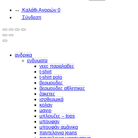
Καλάθι Αγορών
0
Σύνδεση
ανδρικα
ενδυματα
νεες παραλαβες
t-shirt
t-shirt polo
βερμουδες
βερμουδες αθλητικες
ζακετες
ισοθερμικά
κολαν
μαγιο
μπλουζες – tops
μπουφαν
μπουφάν αμάνικα
παντελονια jeans