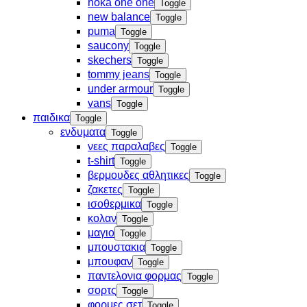
hoka one one
Toggle
new balance
Toggle
puma
Toggle
saucony
Toggle
skechers
Toggle
tommy jeans
Toggle
under armour
Toggle
vans
Toggle
παιδικα
Toggle
ενδυματα
Toggle
νεες παραλαβες
Toggle
t-shirt
Toggle
βερμουδες αθλητικες
Toggle
ζακετες
Toggle
ισοθερμικα
Toggle
κολαν
Toggle
μαγιο
Toggle
μπουστακια
Toggle
μπουφαν
Toggle
παντελονια φορμας
Toggle
σορτς
Toggle
φορμες σετ
Toggle