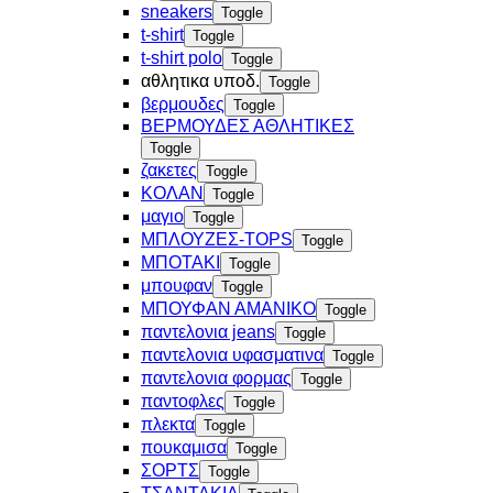
sneakers
Toggle
t-shirt
Toggle
t-shirt polo
Toggle
αθλητικα υποδ.
Toggle
βερμουδες
Toggle
ΒΕΡΜΟΥΔΕΣ ΑΘΛΗΤΙΚΕΣ
Toggle
ζακετες
Toggle
ΚΟΛΑΝ
Toggle
μαγιο
Toggle
ΜΠΛΟΥΖΕΣ-TOPS
Toggle
ΜΠΟΤΑΚΙ
Toggle
μπουφαν
Toggle
ΜΠΟΥΦΑΝ ΑΜΑΝΙΚΟ
Toggle
παντελονια jeans
Toggle
παντελονια υφασματινα
Toggle
παντελονια φορμας
Toggle
παντοφλες
Toggle
πλεκτα
Toggle
πουκαμισα
Toggle
ΣΟΡΤΣ
Toggle