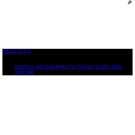
25410-27572
Τηλ. Παραγγελίες
/ Δευ-Σαβ: 09:00 – 14:00 &
Τρi-Πεμ-Παρ: 17:30 – 21:00
ΔΩΡΕΑΝ ΜΕΤΑΦΟΡΙΚΑ ΓΙΑ ΠΑΡΑΓΓΕΛΙΕΣ ΑΝΩ
ΤΩΝ 50€