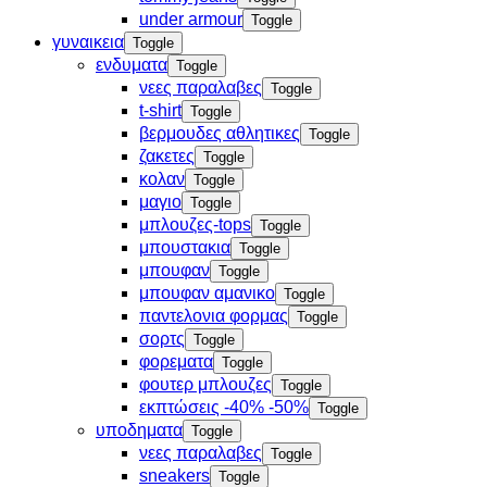
under armour
Toggle
γυναικεια
Toggle
ενδυματα
Toggle
νεες παραλαβες
Toggle
t-shirt
Toggle
βερμουδες αθλητικες
Toggle
ζακετες
Toggle
κολαν
Toggle
μαγιο
Toggle
μπλουζες-tops
Toggle
μπουστακια
Toggle
μπουφαν
Toggle
μπουφαν αμανικο
Toggle
παντελονια φορμας
Toggle
σορτς
Toggle
φορεματα
Toggle
φουτερ μπλουζες
Toggle
εκπτώσεις -40% -50%
Toggle
υποδηματα
Toggle
νεες παραλαβες
Toggle
sneakers
Toggle