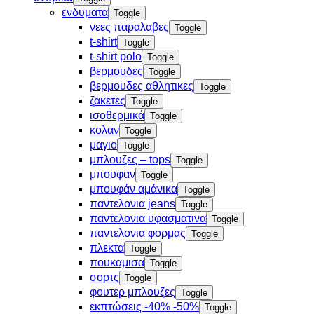
ενδυματα
Toggle
νεες παραλαβες
Toggle
t-shirt
Toggle
t-shirt polo
Toggle
βερμουδες
Toggle
βερμουδες αθλητικες
Toggle
ζακετες
Toggle
ισοθερμικά
Toggle
κολαν
Toggle
μαγιο
Toggle
μπλουζες – tops
Toggle
μπουφαν
Toggle
μπουφάν αμάνικα
Toggle
παντελονια jeans
Toggle
παντελονια υφασματινα
Toggle
παντελονια φορμας
Toggle
πλεκτα
Toggle
πουκαμισα
Toggle
σορτς
Toggle
φουτερ μπλουζες
Toggle
εκπτώσεις -40% -50%
Toggle