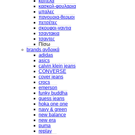
καπελα
κασκολ-φουλαρια
μπαλες
παγουρια-θερμοι
πετσέτες
σκουφοι-γαντια
τσαντακια
τσαντες
Πίσω
brands ανδρικά
adidas
asics
calvin klein jeans
CONVERSE
cover jeans
crocs
emerson
funky buddha
guess jeans
hoka one one
navy & green
new balance
new era
puma
replay