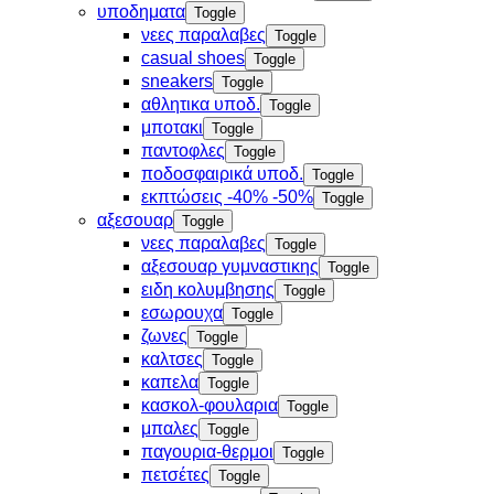
υποδηματα
Toggle
νεες παραλαβες
Toggle
casual shoes
Toggle
sneakers
Toggle
αθλητικα υποδ.
Toggle
μποτακι
Toggle
παντοφλες
Toggle
ποδοσφαιρικά υποδ.
Toggle
εκπτώσεις -40% -50%
Toggle
αξεσουαρ
Toggle
νεες παραλαβες
Toggle
αξεσουαρ γυμναστικης
Toggle
ειδη κολυμβησης
Toggle
εσωρουχα
Toggle
ζωνες
Toggle
καλτσες
Toggle
καπελα
Toggle
κασκολ-φουλαρια
Toggle
μπαλες
Toggle
παγουρια-θερμοι
Toggle
πετσέτες
Toggle