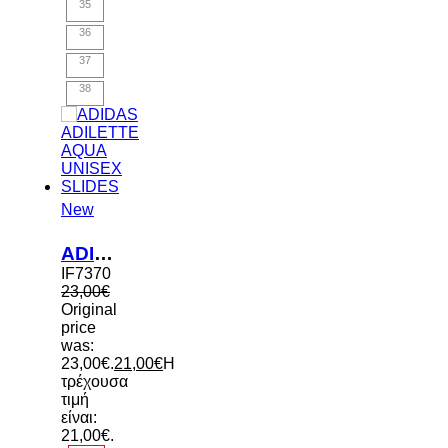
35
36
37
38
New
ADIDAS ADILETTE AQUA UNISEX SLIDES
IF7370
23,00
€
Original
price
was:
23,00€.
21,00
€
Η
τρέχουσα
τιμή
είναι:
21,00€.