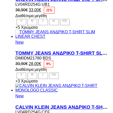
LV04RD254G UB1
Original
Η
36,90
€
33,00
€
11%
price
τρέχουσα
Διαθέσιμα μεγέθη
was:
τιμή
S
M
L
XL
XXL
36,90€.
είναι:
33,00€.
+5 Χρώματα
New
TOMMY JEANS ΑΝΔΡΙΚΟ T-SHIRT SLIM LINEAR CHEST
DM0DM21780 BDS
Original
Η
30,90
€
28,00
€
9%
price
τρέχουσα
Διαθέσιμα μεγέθη
was:
τιμή
S
M
L
XXL
30,90€.
είναι:
28,00€.
+3 Χρώματα
New
CALVIN KLEIN JEANS ΑΝΔΡΙΚΟ T-SHIRT MONOLOGO CLASSIC
LV04RD254G CEF