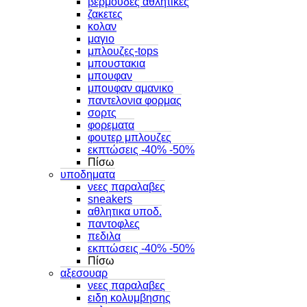
βερμουδες αθλητικες
ζακετες
κολαν
μαγιο
μπλουζες-tops
μπουστακια
μπουφαν
μπουφαν αμανικο
παντελονια φορμας
σορτς
φορεματα
φουτερ μπλουζες
εκπτώσεις -40% -50%
Πίσω
υποδηματα
νεες παραλαβες
sneakers
αθλητικα υποδ.
παντοφλες
πεδιλα
εκπτώσεις -40% -50%
Πίσω
αξεσουαρ
νεες παραλαβες
ειδη κολυμβησης