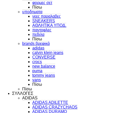
φορμες σετ
Πίσω
υποδηματα
νεες παραλαβες
SNEAKERS
ΑΘΛΗΤΙΚΑ ΥΠΟΔ.
παντοφλες
πεδιλα
Πίσω
brands βρεφικά
adidas
calvin klein jeans
CONVERSE
crocs
new balance
puma
tommy jeans
vans
Πίσω
Πίσω
ΣΥΛΛΟΓΕΣ
ADIDAS
ADIDAS ADILETTE
ADIDAS CRAZYCHAOS
ADIDAS DURAMO