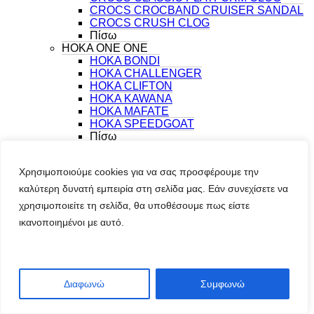
CROCS CROCBAND CRUISER SANDAL
CROCS CRUSH CLOG
Πίσω
HOKA ONE ONE
HOKA BONDI
HOKA CHALLENGER
HOKA CLIFTON
HOKA KAWANA
HOKA MAFATE
HOKA SPEEDGOAT
Πίσω
NEW BALANCE
NEW BALANCE 1000
Χρησιμοποιούμε cookies για να σας προσφέρουμε την
NEW BALANCE 1080v15
NEW BALANCE 1906
καλύτερη δυνατή εμπειρία στη σελίδα μας. Εάν συνεχίσετε να
NEW BALANCE 2002
χρησιμοποιείτε τη σελίδα, θα υποθέσουμε πως είστε
NEW BALANCE 327
ικανοποιημένοι με αυτό.
NEW BALANCE 408
NEW BALANCE 530
NEW BALANCE 603
NEW BALANCE 740
NEW BALANCE 9060
Διαφωνώ
Συμφωνώ
NEW BALANCE ABZORB 2000
NEW BALANCE ELLIPSE
NEW BALANCE REBEL v5