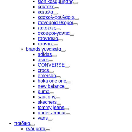
ειδη κολυμβησης
Toggle
καλτσες
Toggle
καπελα
Toggle
κασκολ-φουλαρια
Toggle
παγουρια-θερμοι
Toggle
πετσέτες
Toggle
σκουφοι-γαντια
Toggle
τσαντακια
Toggle
τσαντες
Toggle
brands γυναικεία
Toggle
adidas
Toggle
asics
Toggle
CONVERSE
Toggle
crocs
Toggle
emerson
Toggle
hoka one one
Toggle
new balance
Toggle
puma
Toggle
saucony
Toggle
skechers
Toggle
tommy jeans
Toggle
under armour
Toggle
vans
Toggle
παιδικα
Toggle
ενδυματα