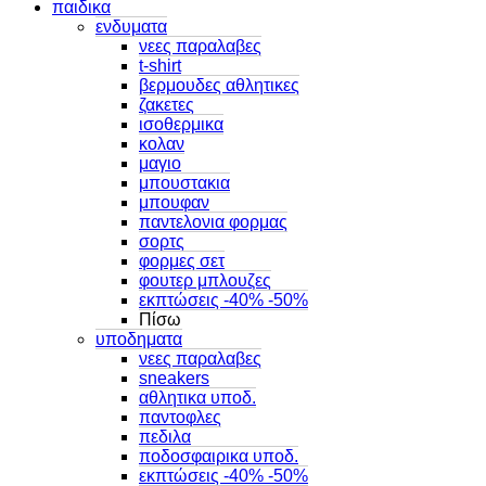
παιδικα
ενδυματα
νεες παραλαβες
t-shirt
βερμουδες αθλητικες
ζακετες
ισοθερμικα
κολαν
μαγιο
μπουστακια
μπουφαν
παντελονια φορμας
σορτς
φορμες σετ
φουτερ μπλουζες
εκπτώσεις -40% -50%
Πίσω
υποδηματα
νεες παραλαβες
sneakers
αθλητικα υποδ.
παντοφλες
πεδιλα
ποδοσφαιρικα υποδ.
εκπτώσεις -40% -50%