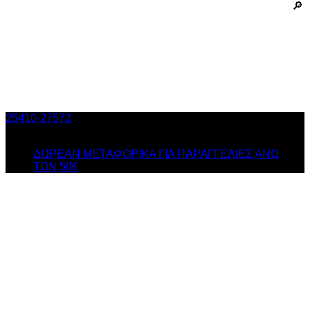
25410-27572
Τηλ. Παραγγελίες
/ Δευ-Σαβ: 09:00 – 14:00 &
Τρi-Πεμ-Παρ: 17:30 – 21:00
ΔΩΡΕΑΝ ΜΕΤΑΦΟΡΙΚΑ ΓΙΑ ΠΑΡΑΓΓΕΛΙΕΣ ΑΝΩ
ΤΩΝ 50€