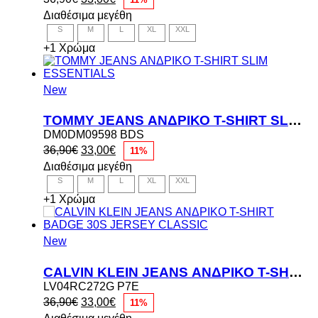
price
τρέχουσα
Διαθέσιμα μεγέθη
was:
τιμή
S
M
L
XL
XXL
36,90€.
είναι:
33,00€.
+1 Χρώμα
New
TOMMY JEANS ΑΝΔΡΙΚΟ T-SHIRT SLIM ESSENTIALS
DM0DM09598 BDS
Original
Η
36,90
€
33,00
€
11%
price
τρέχουσα
Διαθέσιμα μεγέθη
was:
τιμή
S
M
L
XL
XXL
36,90€.
είναι:
33,00€.
+1 Χρώμα
New
CALVIN KLEIN JEANS ΑΝΔΡΙΚΟ T-SHIRT BADGE 30S JERSEY CLASSIC
LV04RC272G P7E
Original
Η
36,90
€
33,00
€
11%
price
τρέχουσα