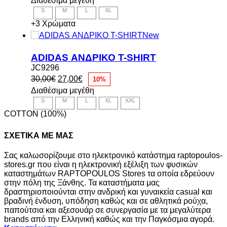
Διαθέσιμα μεγέθη
was:
τιμή
S
M
L
XL
36,90€.
είναι:
33,00€.
+3 Χρώματα
New
ADIDAS ΑΝΔΡΙΚΟ T-SHIRT
JC9296
Original
Η
30,00
€
27,00
€
10%
price
τρέχουσα
Διαθέσιμα μεγέθη
was:
τιμή
S
M
L
XL
XXL
30,00€.
είναι:
27,00€.
COTTON (100%)
ΣΧΕΤΙΚΑ ΜΕ ΜΑΣ
Σας καλωσορίζουμε στο ηλεκτρονικό κατάστημα raptopoulos-
stores.gr που είναι η ηλεκτρονική εξέλιξη των φυσικών
καταστημάτων RAPTOPOULOS Stores τα οποία εδρεύουν
στην πόλη της Ξάνθης. Τα καταστήματα μας
δραστηριοποιούνται στην ανδρική και γυναικεία casual και
βραδινή ένδυση, υπόδηση καθώς και σε αθλητικά ρούχα,
παπούτσια και αξεσουάρ σε συνεργασία με τα μεγαλύτερα
brands από την Ελληνική καθώς και την Παγκόσμια αγορά.