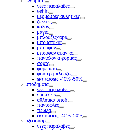
ενδυματα
Toggle
νεες παραλαβες
Toggle
t-shirt
Toggle
βερμουδες αθλητικες
Toggle
ζακετες
Toggle
κολαν
Toggle
μαγιο
Toggle
μπλουζες-tops
Toggle
μπουστακια
Toggle
μπουφαν
Toggle
μπουφαν αμανικο
Toggle
παντελονια φορμας
Toggle
σορτς
Toggle
φορεματα
Toggle
φουτερ μπλουζες
Toggle
εκπτώσεις -40% -50%
Toggle
υποδηματα
Toggle
νεες παραλαβες
Toggle
sneakers
Toggle
αθλητικα υποδ.
Toggle
παντοφλες
Toggle
πεδιλα
Toggle
εκπτώσεις -40% -50%
Toggle
αξεσουαρ
Toggle
νεες παραλαβες
Toggle