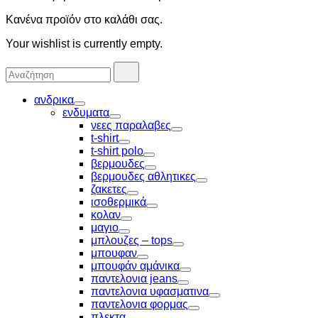
Κανένα προϊόν στο καλάθι σας.
Your wishlist is currently empty.
Αναζήτησα
Αναζήτηση
για:
ανδρικα
Toggle
ενδυματα
Toggle
νεες παραλαβες
Toggle
t-shirt
Toggle
t-shirt polo
Toggle
βερμουδες
Toggle
βερμουδες αθλητικες
Toggle
ζακετες
Toggle
ισοθερμικά
Toggle
κολαν
Toggle
μαγιο
Toggle
μπλουζες – tops
Toggle
μπουφαν
Toggle
μπουφάν αμάνικα
Toggle
παντελονια jeans
Toggle
παντελονια υφασματινα
Toggle
παντελονια φορμας
Toggle
πλεκτα