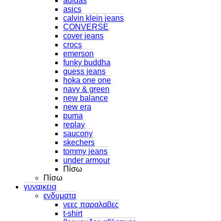
adidas
asics
calvin klein jeans
CONVERSE
cover jeans
crocs
emerson
funky buddha
guess jeans
hoka one one
navy & green
new balance
new era
puma
replay
saucony
skechers
tommy jeans
under armour
Πίσω
Πίσω
γυναικεια
ενδυματα
νεες παραλαβες
t-shirt