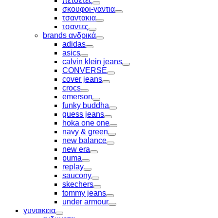
πετσέτες
Toggle
σκουφοι-γαντια
Toggle
τσαντακια
Toggle
τσαντες
Toggle
brands ανδρικά
Toggle
adidas
Toggle
asics
Toggle
calvin klein jeans
Toggle
CONVERSE
Toggle
cover jeans
Toggle
crocs
Toggle
emerson
Toggle
funky buddha
Toggle
guess jeans
Toggle
hoka one one
Toggle
navy & green
Toggle
new balance
Toggle
new era
Toggle
puma
Toggle
replay
Toggle
saucony
Toggle
skechers
Toggle
tommy jeans
Toggle
under armour
Toggle
γυναικεια
Toggle