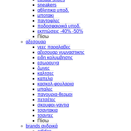
sneakers
αθλητικα υποδ.
μποτακι
παντοφλες
ποδοσφαιρικά υποδ.
εκπτώσεις -40% -50%
Πίσω
αξεσουαρ
νεες παραλαβες
αξεσουαρ γυμναστικης
ειδη κολυμβησης
εσωρουχα
ζωνες
καλτσες
καπελα
κασκολ-φουλαρια
μπαλες
παγουρια-θερμοι
πετσέτες
σκουφοι-γαντια
τσαντακια
τσαντες
Πίσω
brands ανδρικά