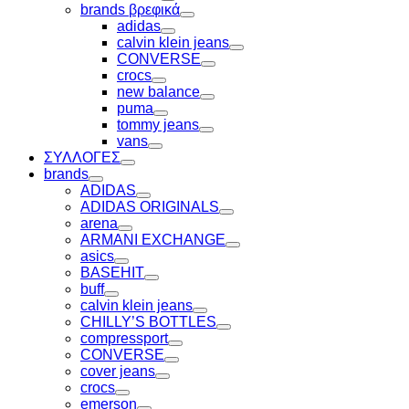
Toggle
brands βρεφικά
Toggle
adidas
Toggle
calvin klein jeans
Toggle
CONVERSE
Toggle
crocs
Toggle
new balance
Toggle
puma
Toggle
tommy jeans
Toggle
vans
Toggle
ΣΥΛΛΟΓΕΣ
Toggle
brands
Toggle
ADIDAS
Toggle
ADIDAS ORIGINALS
Toggle
arena
Toggle
ARMANI EXCHANGE
Toggle
asics
Toggle
BASEHIT
Toggle
buff
Toggle
calvin klein jeans
Toggle
CHILLY’S BOTTLES
Toggle
compressport
Toggle
CONVERSE
Toggle
cover jeans
Toggle
crocs
Toggle
emerson