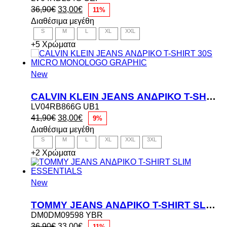
Original
Η
36,90
€
33,00
€
11%
price
τρέχουσα
Διαθέσιμα μεγέθη
was:
τιμή
S
M
L
XL
XXL
36,90€.
είναι:
33,00€.
+5 Χρώματα
New
CALVIN KLEIN JEANS ΑΝΔΡΙΚΟ T-SHIRT 30S MICRO MONOLOGO GRAPHIC
LV04RB866G UB1
Original
Η
41,90
€
38,00
€
9%
price
τρέχουσα
Διαθέσιμα μεγέθη
was:
τιμή
S
M
L
XL
XXL
3XL
41,90€.
είναι:
38,00€.
+2 Χρώματα
New
TOMMY JEANS ΑΝΔΡΙΚΟ T-SHIRT SLIM ESSENTIALS
DM0DM09598 YBR
Original
Η
36,90
€
33,00
€
11%