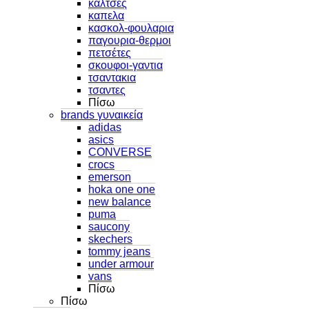
καλτσες
καπελα
κασκολ-φουλαρια
παγουρια-θερμοι
πετσέτες
σκουφοι-γαντια
τσαντακια
τσαντες
Πίσω
brands γυναικεία
adidas
asics
CONVERSE
crocs
emerson
hoka one one
new balance
puma
saucony
skechers
tommy jeans
under armour
vans
Πίσω
Πίσω