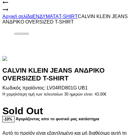
Product
CALVIN
KLEIN
CALVIN
navigation
JEANS
KLEIN
Αρχική σελίδα
ΕΝΔΥΜΑΤΑ
T-SHIRT
CALVIN KLEIN JEANS
ΑΝΔΡΙΚΟ
JEANS
ΑΝΔΡΙΚΟ OVERSIZED T-SHIRT
T-
ΑΝΔΡΙΚΟ
SHIRT
OVERSIZED
T-
SHIRT
CALVIN KLEIN JEANS ΑΝΔΡΙΚΟ
OVERSIZED T-SHIRT
Κωδικός προϊόντος: LV04RD801G UB1
Η χαμηλότερη τιμή των τελευταίων 30 ημερών είναι:
43,00
€
Sold Out
Αγοράζοντας απο το φυσικό μας κατάστημα
-10%
Αυτό το προϊόν είναι εξαντλημένο και μή διαθέσιμο αυτή τη