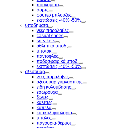
Toggle
πουκαμισα
Toggle
σορτς
Toggle
φουτερ μπλουζες
Toggle
εκπτώσεις -40% -50%
Toggle
υποδηματα
Toggle
νεες παραλαβες
Toggle
casual shoes
Toggle
sneakers
Toggle
αθλητικα υποδ.
Toggle
μποτακι
Toggle
παντοφλες
Toggle
ποδοσφαιρικά υποδ.
Toggle
εκπτώσεις -40% -50%
Toggle
αξεσουαρ
Toggle
νεες παραλαβες
Toggle
αξεσουαρ γυμναστικης
Toggle
ειδη κολυμβησης
Toggle
εσωρουχα
Toggle
ζωνες
Toggle
καλτσες
Toggle
καπελα
Toggle
κασκολ-φουλαρια
Toggle
μπαλες
Toggle
παγουρια-θερμοι
Toggle