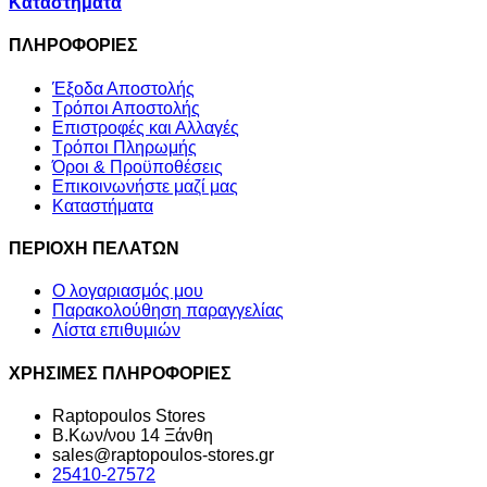
Καταστήματα
ΠΛΗΡΟΦΟΡΙΕΣ
Έξοδα Αποστολής
Τρόποι Αποστολής
Επιστροφές και Αλλαγές
Τρόποι Πληρωμής
Όροι & Προϋποθέσεις
Επικοινωνήστε μαζί μας
Καταστήματα
ΠΕΡΙΟΧΗ ΠΕΛΑΤΩΝ
Ο λογαριασμός μου
Παρακολούθηση παραγγελίας
Λίστα επιθυμιών
ΧΡΗΣΙΜΕΣ ΠΛΗΡΟΦΟΡΙΕΣ
Raptopoulos Stores
Β.Κων/νου 14 Ξάνθη
sales@raptopoulos-stores.gr
25410-27572