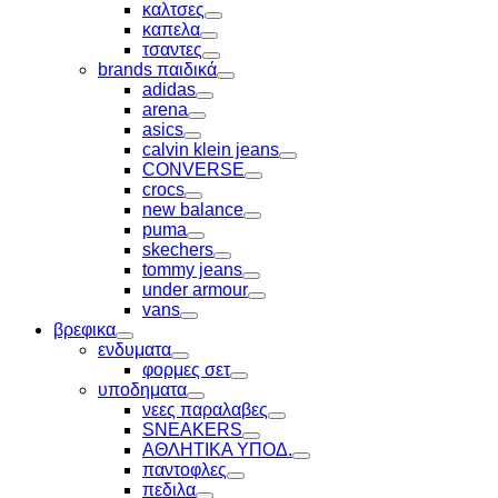
Toggle
καλτσες
Toggle
καπελα
Toggle
τσαντες
Toggle
brands παιδικά
Toggle
adidas
Toggle
arena
Toggle
asics
Toggle
calvin klein jeans
Toggle
CONVERSE
Toggle
crocs
Toggle
new balance
Toggle
puma
Toggle
skechers
Toggle
tommy jeans
Toggle
under armour
Toggle
vans
Toggle
βρεφικα
Toggle
ενδυματα
Toggle
φορμες σετ
Toggle
υποδηματα
Toggle
νεες παραλαβες
Toggle
SNEAKERS
Toggle
ΑΘΛΗΤΙΚΑ ΥΠΟΔ.
Toggle
παντοφλες
Toggle
πεδιλα