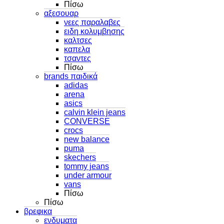
Πίσω
αξεσουαρ
νεες παραλαβες
ειδη κολυμβησης
καλτσες
καπελα
τσαντες
Πίσω
brands παιδικά
adidas
arena
asics
calvin klein jeans
CONVERSE
crocs
new balance
puma
skechers
tommy jeans
under armour
vans
Πίσω
Πίσω
βρεφικα
ενδυματα