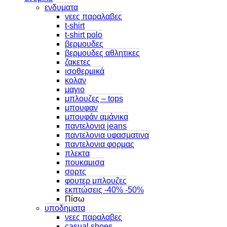
ενδυματα
νεες παραλαβες
t-shirt
t-shirt polo
βερμουδες
βερμουδες αθλητικες
ζακετες
ισοθερμικά
κολαν
μαγιο
μπλουζες – tops
μπουφαν
μπουφάν αμάνικα
παντελονια jeans
παντελονια υφασματινα
παντελονια φορμας
πλεκτα
πουκαμισα
σορτς
φουτερ μπλουζες
εκπτώσεις -40% -50%
Πίσω
υποδηματα
νεες παραλαβες
casual shoes