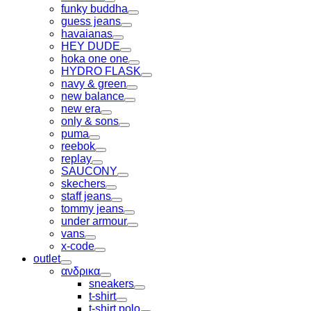
Toggle
funky buddha
Toggle
guess jeans
Toggle
havaianas
Toggle
HEY DUDE
Toggle
hoka one one
Toggle
HYDRO FLASK
Toggle
navy & green
Toggle
new balance
Toggle
new era
Toggle
only & sons
Toggle
puma
Toggle
reebok
Toggle
replay
Toggle
SAUCONY
Toggle
skechers
Toggle
staff jeans
Toggle
tommy jeans
Toggle
under armour
Toggle
vans
Toggle
x-code
Toggle
outlet
Toggle
ανδρικα
Toggle
sneakers
Toggle
t-shirt
Toggle
t-shirt polo