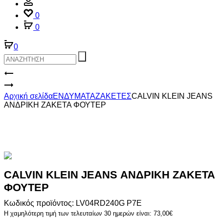
Account
0
0
0
Product
CALVIN
KLEIN
CALVIN
navigation
JEANS
KLEIN
Αρχική σελίδα
ΕΝΔΥΜΑΤΑ
ΖΑΚΕΤΕΣ
CALVIN KLEIN JEANS
ΑΝΔΡΙΚΗ
JEANS
ΑΝΔΡΙΚΗ ΖΑΚΕΤΑ ΦΟΥΤΕΡ
ΜΠΛΟΥΖΑ
ΑΝΔΡΙΚΗ
ΦΟΥΤΕΡ
ΖΑΚΕΤΑ
ΦΟΥΤΕΡ
CALVIN KLEIN JEANS ΑΝΔΡΙΚΗ ΖΑΚΕΤΑ
ΦΟΥΤΕΡ
Κωδικός προϊόντος: LV04RD240G P7E
Η χαμηλότερη τιμή των τελευταίων 30 ημερών είναι:
73,00
€