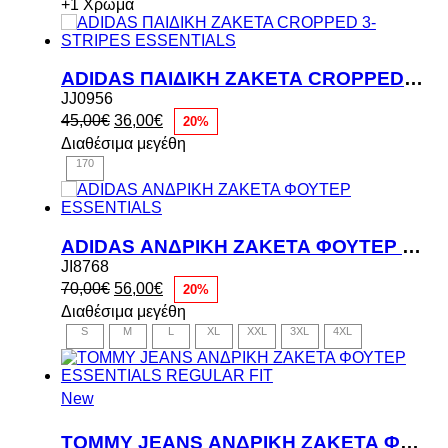
84,00€.
+1 Χρώμα
ADIDAS ΠΑΙΔΙΚΗ ΖΑΚΕΤΑ CROPPED 3-STRIPES ESSENTIALS
JJ0956
Original
Η
45,00
€
36,00
€
20%
price
τρέχουσα
Διαθέσιμα μεγέθη
was:
τιμή
170
45,00€.
είναι:
36,00€.
ADIDAS ΑΝΔΡΙΚΗ ΖΑΚΕΤΑ ΦΟΥΤΕΡ ESSENTIALS
JI8768
Original
Η
70,00
€
56,00
€
20%
price
τρέχουσα
Διαθέσιμα μεγέθη
was:
τιμή
S
M
L
XL
XXL
3XL
4XL
70,00€.
είναι:
56,00€.
New
TOMMY JEANS ΑΝΔΡΙΚΗ ΖΑΚΕΤΑ ΦΟΥΤΕΡ ESSENTIALS REGULAR FIT