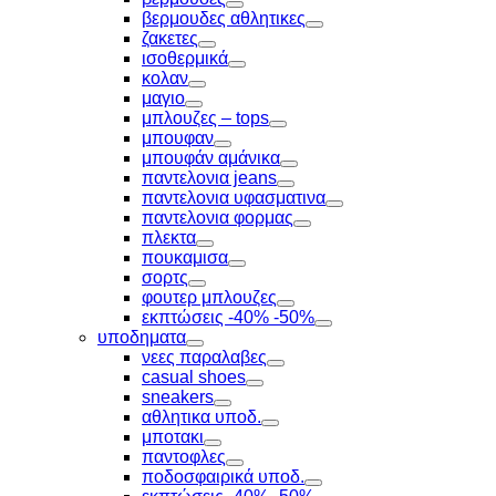
Toggle
βερμουδες αθλητικες
Toggle
ζακετες
Toggle
ισοθερμικά
Toggle
κολαν
Toggle
μαγιο
Toggle
μπλουζες – tops
Toggle
μπουφαν
Toggle
μπουφάν αμάνικα
Toggle
παντελονια jeans
Toggle
παντελονια υφασματινα
Toggle
παντελονια φορμας
Toggle
πλεκτα
Toggle
πουκαμισα
Toggle
σορτς
Toggle
φουτερ μπλουζες
Toggle
εκπτώσεις -40% -50%
Toggle
υποδηματα
Toggle
νεες παραλαβες
Toggle
casual shoes
Toggle
sneakers
Toggle
αθλητικα υποδ.
Toggle
μποτακι
Toggle
παντοφλες
Toggle
ποδοσφαιρικά υποδ.
Toggle