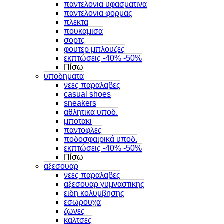
παντελονια υφασματινα
παντελονια φορμας
πλεκτα
πουκαμισα
σορτς
φουτερ μπλουζες
εκπτώσεις -40% -50%
Πίσω
υποδηματα
νεες παραλαβες
casual shoes
sneakers
αθλητικα υποδ.
μποτακι
παντοφλες
ποδοσφαιρικά υποδ.
εκπτώσεις -40% -50%
Πίσω
αξεσουαρ
νεες παραλαβες
αξεσουαρ γυμναστικης
ειδη κολυμβησης
εσωρουχα
ζωνες
καλτσες