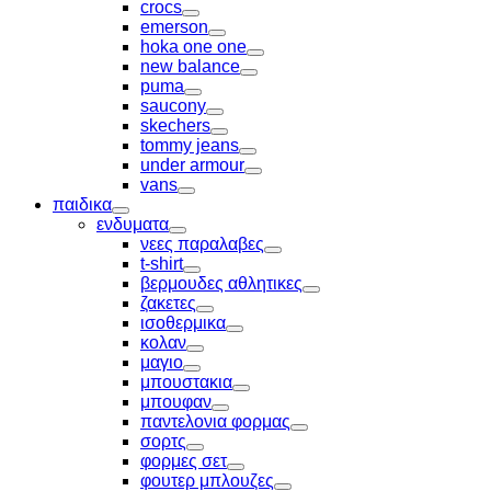
Toggle
crocs
Toggle
emerson
Toggle
hoka one one
Toggle
new balance
Toggle
puma
Toggle
saucony
Toggle
skechers
Toggle
tommy jeans
Toggle
under armour
Toggle
vans
Toggle
παιδικα
Toggle
ενδυματα
Toggle
νεες παραλαβες
Toggle
t-shirt
Toggle
βερμουδες αθλητικες
Toggle
ζακετες
Toggle
ισοθερμικα
Toggle
κολαν
Toggle
μαγιο
Toggle
μπουστακια
Toggle
μπουφαν
Toggle
παντελονια φορμας
Toggle
σορτς
Toggle
φορμες σετ
Toggle
φουτερ μπλουζες