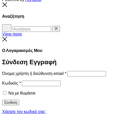
Close
Αναζήτηση
Αναζήτηση
Reset
View more
Close
Ο Λογαριασμός Μου
Σύνδεση
Εγγραφή
Όνομα χρήστη ή διεύθυνση email
*
Κωδικός
*
Να με θυμάσαι
Σύνδεση
Χάσατε τον κωδικό σας;