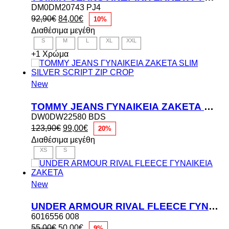
DM0DM20743 PJ4
Original
Η
92,90
€
84,00
€
10%
price
τρέχουσα
Διαθέσιμα μεγέθη
was:
τιμή
S
M
L
XL
XXL
92,90€.
είναι:
84,00€.
+1 Χρώμα
New
TOMMY JEANS ΓΥΝΑΙΚΕΙΑ ΖΑΚΕΤΑ SLIM SILVER SCRIPT ZIP CROP
DW0DW22580 BDS
Original
Η
123,90
€
99,00
€
20%
price
τρέχουσα
Διαθέσιμα μεγέθη
was:
τιμή
XS
S
123,90€.
είναι:
99,00€.
New
UNDER ARMOUR RIVAL FLEECE ΓΥΝΑΙΚΕΙΑ ΖΑΚΕΤΑ
6016556 008
Original
Η
55,00
€
50,00
€
9%