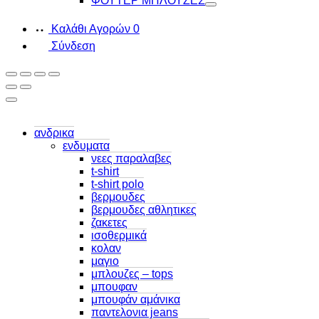
ΦΟΥΤΕΡ ΜΠΛΟΥΖΕΣ
Toggle
Καλάθι Αγορών
0
Σύνδεση
ανδρικα
ενδυματα
νεες παραλαβες
t-shirt
t-shirt polo
βερμουδες
βερμουδες αθλητικες
ζακετες
ισοθερμικά
κολαν
μαγιο
μπλουζες – tops
μπουφαν
μπουφάν αμάνικα
παντελονια jeans