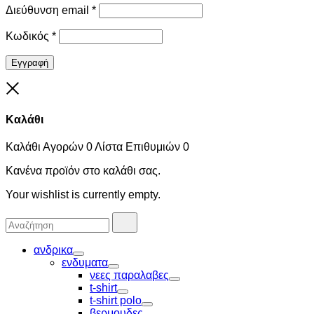
Διεύθυνση email
*
Κωδικός
*
Εγγραφή
Close
Καλάθι
Καλάθι Αγορών
0
Λίστα Επιθυμιών
0
Κανένα προϊόν στο καλάθι σας.
Your wishlist is currently empty.
Αναζήτησα
Αναζήτηση
για:
ανδρικα
Toggle
ενδυματα
Toggle
νεες παραλαβες
Toggle
t-shirt
Toggle
t-shirt polo
Toggle
βερμουδες