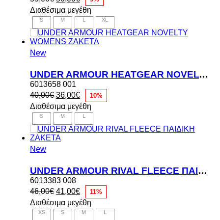
price
τρέχουσα
Διαθέσιμα μεγέθη
was:
τιμή
S
M
L
XL
55,00€.
είναι:
50,00€.
New
UNDER ARMOUR HEATGEAR NOVELTY WOMENS ΖΑΚΕΤΑ
6013658 001
Original
Η
40,00
€
36,00
€
10%
price
τρέχουσα
Διαθέσιμα μεγέθη
was:
τιμή
S
M
L
40,00€.
είναι:
36,00€.
New
UNDER ARMOUR RIVAL FLEECE ΠΑΙΔΙΚΗ ΖΑΚΕΤΑ
6013383 008
Original
Η
46,00
€
41,00
€
11%
price
τρέχουσα
Διαθέσιμα μεγέθη
was:
τιμή
XS
S
M
L
46,00€.
είναι: