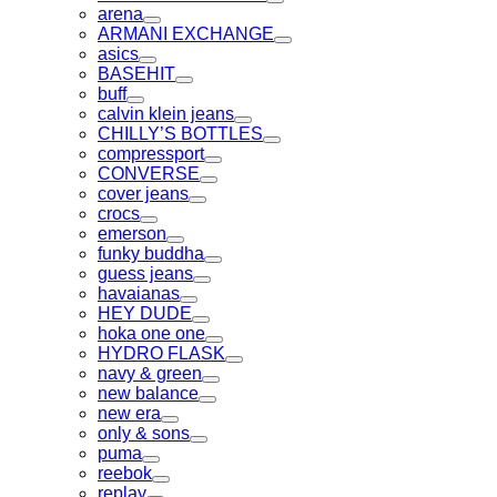
Toggle
arena
Toggle
ARMANI EXCHANGE
Toggle
asics
Toggle
BASEHIT
Toggle
buff
Toggle
calvin klein jeans
Toggle
CHILLY’S BOTTLES
Toggle
compressport
Toggle
CONVERSE
Toggle
cover jeans
Toggle
crocs
Toggle
emerson
Toggle
funky buddha
Toggle
guess jeans
Toggle
havaianas
Toggle
HEY DUDE
Toggle
hoka one one
Toggle
HYDRO FLASK
Toggle
navy & green
Toggle
new balance
Toggle
new era
Toggle
only & sons
Toggle
puma
Toggle
reebok
Toggle
replay