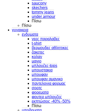
saucony
skechers
tommy jeans
under armour
Πίσω
Πίσω
γυναικεια
ενδυματα
νεες παραλαβες
t-shirt
βερμουδες αθλητικες
ζακετες
κολαν
μαγιο
μπλουζες-tops
μπουστακια
μπουφαν
μπουφαν αμανικο
παντελονια φορμας
σορτς
φορεματα
φουτερ μπλουζες
εκπτώσεις -40% -50%
Πίσω
υποδηματα