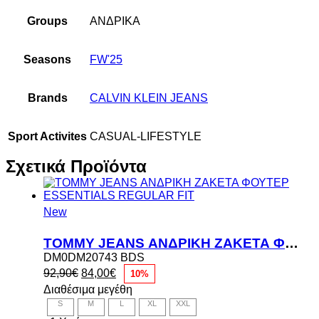
Groups
ΑΝΔΡΙΚΑ
Seasons
FW'25
Brands
CALVIN KLEIN JEANS
Sport Activites
CASUAL-LIFESTYLE
Σχετικά Προϊόντα
New
TOMMY JEANS ΑΝΔΡΙΚΗ ΖΑΚΕΤΑ ΦΟΥΤΕΡ ESSENTIALS REGULAR FIT
DM0DM20743 BDS
Original
Η
92,90
€
84,00
€
10%
price
τρέχουσα
Διαθέσιμα μεγέθη
was:
τιμή
S
M
L
XL
XXL
92,90€.
είναι: