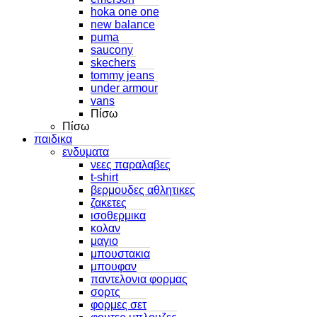
hoka one one
new balance
puma
saucony
skechers
tommy jeans
under armour
vans
Πίσω
Πίσω
παιδικα
ενδυματα
νεες παραλαβες
t-shirt
βερμουδες αθλητικες
ζακετες
ισοθερμικα
κολαν
μαγιο
μπουστακια
μπουφαν
παντελονια φορμας
σορτς
φορμες σετ