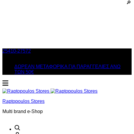
25410-27572
Τηλ. Παραγγελίες
/ Δευ-Σαβ: 09:00 – 14:00 &
Τρi-Πεμ-Παρ: 17:30 – 21:00
ΔΩΡΕΑΝ ΜΕΤΑΦΟΡΙΚΑ ΓΙΑ ΠΑΡΑΓΓΕΛΙΕΣ ΑΝΩ
ΤΩΝ 50€
Raptopoulos Stores
Multi brand e-Shop
Αναζήτηση