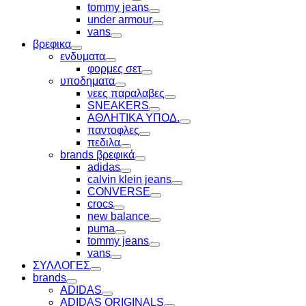
Toggle
tommy jeans
Toggle
under armour
Toggle
vans
Toggle
βρεφικα
Toggle
ενδυματα
Toggle
φορμες σετ
Toggle
υποδηματα
Toggle
νεες παραλαβες
Toggle
SNEAKERS
Toggle
ΑΘΛΗΤΙΚΑ ΥΠΟΔ.
Toggle
παντοφλες
Toggle
πεδιλα
Toggle
brands βρεφικά
Toggle
adidas
Toggle
calvin klein jeans
Toggle
CONVERSE
Toggle
crocs
Toggle
new balance
Toggle
puma
Toggle
tommy jeans
Toggle
vans
Toggle
ΣΥΛΛΟΓΕΣ
Toggle
brands
Toggle
ADIDAS
Toggle
ADIDAS ORIGINALS