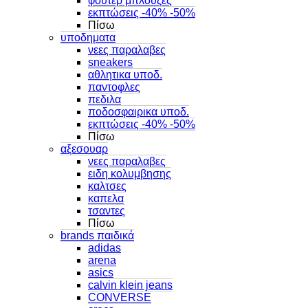
φουτερ μπλουζες
εκπτώσεις -40% -50%
Πίσω
υποδηματα
νεες παραλαβες
sneakers
αθλητικα υποδ.
παντοφλες
πεδιλα
ποδοσφαιρικα υποδ.
εκπτώσεις -40% -50%
Πίσω
αξεσουαρ
νεες παραλαβες
ειδη κολυμβησης
καλτσες
καπελα
τσαντες
Πίσω
brands παιδικά
adidas
arena
asics
calvin klein jeans
CONVERSE