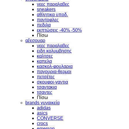
νεες παραλαβες
sneakers
αθλητικα υποδ.
παντοφλες
πεδιλα
εκπτώσεις -40% -50%
Πίσω
αξεσουαρ
νεες παραλαβες
ειδη κολυμβησης
καλτσες
καπελα
κασκολ-φουλαρια
παγουρια-θερμοι
πετσέτες
σκουφοι-γαντια
τσαντακια
τσαντες
Πίσω
brands γυναικεία
adidas
asics
CONVERSE
crocs
emerson