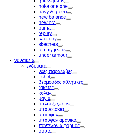
guess jeans
Toggle
hoka one one
Toggle
navy & green
Toggle
new balance
Toggle
new era
Toggle
puma
Toggle
replay
Toggle
saucony
Toggle
skechers
Toggle
tommy jeans
Toggle
under armour
Toggle
γυναικεια
Toggle
ενδυματα
Toggle
νεες παραλαβες
Toggle
t-shirt
Toggle
βερμουδες αθλητικες
Toggle
ζακετες
Toggle
κολαν
Toggle
μαγιο
Toggle
μπλουζες-tops
Toggle
μπουστακια
Toggle
μπουφαν
Toggle
μπουφαν αμανικο
Toggle
παντελονια φορμας
Toggle
σορτς
Toggle