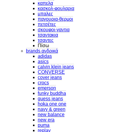
καπελα
κασκολ-φουλαρια
μπαλες
παγουρια-θερμοι
πετσέτες
σκουφοι-γαντια
τσαντακια
τσαντες
Πίσω
brands ανδρικά
adidas
asics
calvin klein jeans
CONVERSE
cover jeans
crocs
emerson
funky buddha
guess jeans
hoka one one
navy & green
new balance
new era
puma
replay