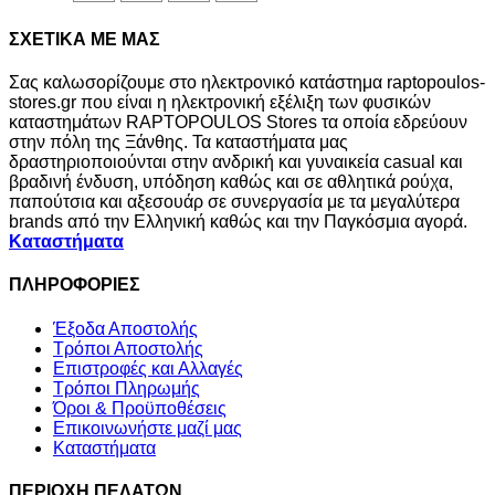
41,00€.
ΣΧΕΤΙΚΑ ΜΕ ΜΑΣ
Σας καλωσορίζουμε στο ηλεκτρονικό κατάστημα raptopoulos-
stores.gr που είναι η ηλεκτρονική εξέλιξη των φυσικών
καταστημάτων RAPTOPOULOS Stores τα οποία εδρεύουν
στην πόλη της Ξάνθης. Τα καταστήματα μας
δραστηριοποιούνται στην ανδρική και γυναικεία casual και
βραδινή ένδυση, υπόδηση καθώς και σε αθλητικά ρούχα,
παπούτσια και αξεσουάρ σε συνεργασία με τα μεγαλύτερα
brands από την Ελληνική καθώς και την Παγκόσμια αγορά.
Καταστήματα
ΠΛΗΡΟΦΟΡΙΕΣ
Έξοδα Αποστολής
Τρόποι Αποστολής
Επιστροφές και Αλλαγές
Τρόποι Πληρωμής
Όροι & Προϋποθέσεις
Επικοινωνήστε μαζί μας
Καταστήματα
ΠΕΡΙΟΧΗ ΠΕΛΑΤΩΝ