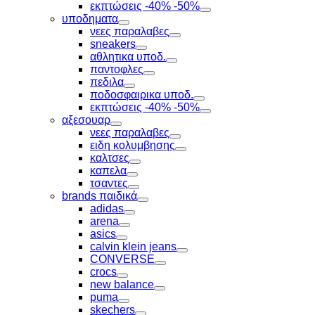
Toggle
εκπτώσεις -40% -50%
Toggle
υποδηματα
Toggle
νεες παραλαβες
Toggle
sneakers
Toggle
αθλητικα υποδ.
Toggle
παντοφλες
Toggle
πεδιλα
Toggle
ποδοσφαιρικα υποδ.
Toggle
εκπτώσεις -40% -50%
Toggle
αξεσουαρ
Toggle
νεες παραλαβες
Toggle
ειδη κολυμβησης
Toggle
καλτσες
Toggle
καπελα
Toggle
τσαντες
Toggle
brands παιδικά
Toggle
adidas
Toggle
arena
Toggle
asics
Toggle
calvin klein jeans
Toggle
CONVERSE
Toggle
crocs
Toggle
new balance
Toggle
puma
Toggle
skechers