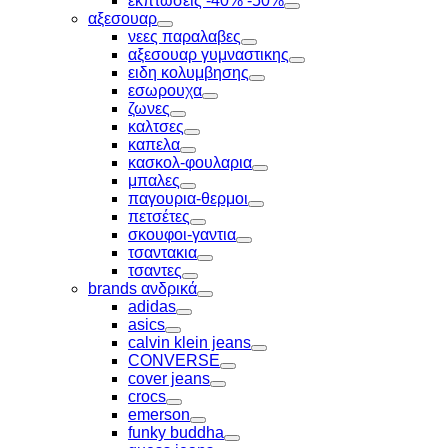
εκπτώσεις -40% -50%
Toggle
αξεσουαρ
Toggle
νεες παραλαβες
Toggle
αξεσουαρ γυμναστικης
Toggle
ειδη κολυμβησης
Toggle
εσωρουχα
Toggle
ζωνες
Toggle
καλτσες
Toggle
καπελα
Toggle
κασκολ-φουλαρια
Toggle
μπαλες
Toggle
παγουρια-θερμοι
Toggle
πετσέτες
Toggle
σκουφοι-γαντια
Toggle
τσαντακια
Toggle
τσαντες
Toggle
brands ανδρικά
Toggle
adidas
Toggle
asics
Toggle
calvin klein jeans
Toggle
CONVERSE
Toggle
cover jeans
Toggle
crocs
Toggle
emerson
Toggle
funky buddha
Toggle