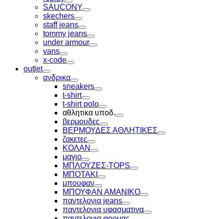
Toggle
SAUCONY
Toggle
skechers
Toggle
staff jeans
Toggle
tommy jeans
Toggle
under armour
Toggle
vans
Toggle
x-code
Toggle
outlet
Toggle
ανδρικα
Toggle
sneakers
Toggle
t-shirt
Toggle
t-shirt polo
Toggle
αθλητικα υποδ.
Toggle
βερμουδες
Toggle
ΒΕΡΜΟΥΔΕΣ ΑΘΛΗΤΙΚΕΣ
Toggle
ζακετες
Toggle
ΚΟΛΑΝ
Toggle
μαγιο
Toggle
ΜΠΛΟΥΖΕΣ-TOPS
Toggle
ΜΠΟΤΑΚΙ
Toggle
μπουφαν
Toggle
ΜΠΟΥΦΑΝ ΑΜΑΝΙΚΟ
Toggle
παντελονια jeans
Toggle
παντελονια υφασματινα
Toggle
παντελονια φορμας