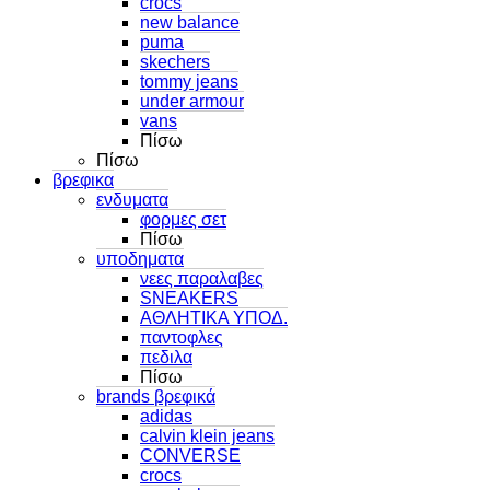
crocs
new balance
puma
skechers
tommy jeans
under armour
vans
Πίσω
Πίσω
βρεφικα
ενδυματα
φορμες σετ
Πίσω
υποδηματα
νεες παραλαβες
SNEAKERS
ΑΘΛΗΤΙΚΑ ΥΠΟΔ.
παντοφλες
πεδιλα
Πίσω
brands βρεφικά
adidas
calvin klein jeans
CONVERSE
crocs