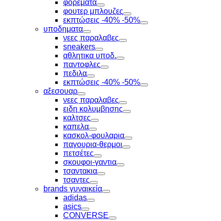
φορεματα
Toggle
φουτερ μπλουζες
Toggle
εκπτώσεις -40% -50%
Toggle
υποδηματα
Toggle
νεες παραλαβες
Toggle
sneakers
Toggle
αθλητικα υποδ.
Toggle
παντοφλες
Toggle
πεδιλα
Toggle
εκπτώσεις -40% -50%
Toggle
αξεσουαρ
Toggle
νεες παραλαβες
Toggle
ειδη κολυμβησης
Toggle
καλτσες
Toggle
καπελα
Toggle
κασκολ-φουλαρια
Toggle
παγουρια-θερμοι
Toggle
πετσέτες
Toggle
σκουφοι-γαντια
Toggle
τσαντακια
Toggle
τσαντες
Toggle
brands γυναικεία
Toggle
adidas
Toggle
asics
Toggle
CONVERSE