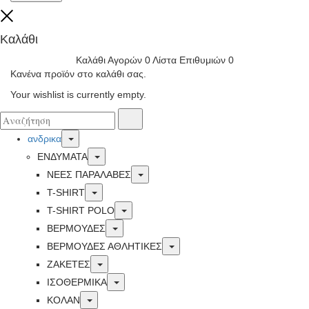
Close
Καλάθι
Καλάθι Αγορών
0
Λίστα Επιθυμιών
0
Κανένα προϊόν στο καλάθι σας.
Your wishlist is currently empty.
Αναζήτησα
Αναζήτηση
για:
Toggle
ανδρικα
Toggle
ΕΝΔΥΜΑΤΑ
Toggle
ΝΕΕΣ ΠΑΡΑΛΑΒΕΣ
Toggle
T-SHIRT
Toggle
T-SHIRT POLO
Toggle
ΒΕΡΜΟΥΔΕΣ
Toggle
ΒΕΡΜΟΥΔΕΣ ΑΘΛΗΤΙΚΕΣ
Toggle
ΖΑΚΕΤΕΣ
Toggle
ΙΣΟΘΕΡΜΙΚΆ
Toggle
ΚΟΛΑΝ