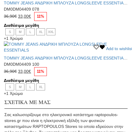
επιλεγούν
TOMMY JEANS ΑΝΔΡΙΚΗ ΜΠΛΟΥΖΑ LONGSLEEVE ESSENTIALS
προϊόν
στη
DM0DM04409 078
έχει
σελίδα
Original
Η
πολλαπλές
36,90
€
33,00
€
11%
του
price
τρέχουσα
παραλλαγές.
προϊόντος
Διαθέσιμα μεγέθη
was:
τιμή
Οι
S
36,90€.
M
L
είναι:
XL
XXL
επιλογές
+1 Χρώμα
33,00€.
μπορούν
να
Αυτό
Add to wishlis
επιλεγούν
το
στη
TOMMY JEANS ΑΝΔΡΙΚΗ ΜΠΛΟΥΖΑ LONGSLEEVE ESSENTIALS
προϊόν
σελίδα
DM0DM04409 100
έχει
του
Original
Η
πολλαπλές
36,90
€
33,00
€
11%
προϊόντος
price
τρέχουσα
παραλλαγές.
Διαθέσιμα μεγέθη
was:
τιμή
Οι
S
36,90€.
M
L
είναι:
XL
επιλογές
+1 Χρώμα
33,00€.
μπορούν
να
ΣΧΕΤΙΚΑ ΜΕ ΜΑΣ
επιλεγούν
στη
Σας καλωσορίζουμε στο ηλεκτρονικό κατάστημα raptopoulos-
σελίδα
stores.gr που είναι η ηλεκτρονική εξέλιξη των φυσικών
του
καταστημάτων RAPTOPOULOS Stores τα οποία εδρεύουν στην
προϊόντος