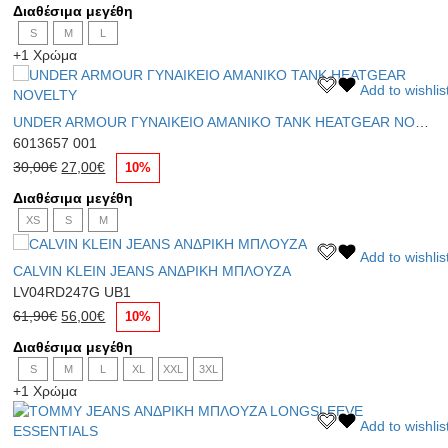
σελίδα
Διαθέσιμα μεγέθη
was:
τιμή
παραλλαγές.
του
S
36,90€.
M
L
είναι:
Οι
προϊόντος
+1 Χρώμα
30,00€.
επιλογές
μπορούν
Αυτό
Add to wishlis
να
το
επιλεγούν
UNDER ARMOUR ΓΥΝΑΙΚΕΙΟ ΑΜΑΝΙΚΟ TANK HEATGEAR NOVELTY
προϊόν
στη
6013657 001
έχει
σελίδα
Original
Η
πολλαπλές
30,00
€
27,00
€
10%
του
price
τρέχουσα
παραλλαγές.
προϊόντος
Διαθέσιμα μεγέθη
was:
τιμή
Οι
XS
30,00€.
S
M
είναι:
επιλογές
27,00€.
μπορούν
Αυτό
Add to wishlis
να
CALVIN KLEIN JEANS ΑΝΔΡΙΚΗ ΜΠΛΟΥΖΑ
το
επιλεγούν
προϊόν
LV04RD247G UB1
στη
Original
Η
έχει
61,90
€
56,00
€
10%
σελίδα
price
τρέχουσα
πολλαπλές
του
Διαθέσιμα μεγέθη
was:
τιμή
παραλλαγές.
προϊόντος
S
61,90€.
M
L
είναι:
XL
XXL
3XL
Οι
+1 Χρώμα
56,00€.
επιλογές
μπορούν
Αυτό
Add to wishlis
να
το