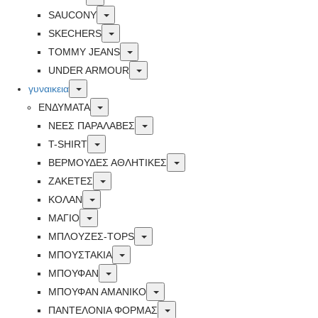
Toggle
SAUCONY
Toggle
SKECHERS
Toggle
TOMMY JEANS
Toggle
UNDER ARMOUR
Toggle
γυναικεια
Toggle
ΕΝΔΥΜΑΤΑ
Toggle
ΝΕΕΣ ΠΑΡΑΛΑΒΕΣ
Toggle
T-SHIRT
Toggle
ΒΕΡΜΟΥΔΕΣ ΑΘΛΗΤΙΚΕΣ
Toggle
ΖΑΚΕΤΕΣ
Toggle
ΚΟΛΑΝ
Toggle
ΜΑΓΙΟ
Toggle
ΜΠΛΟΥΖΕΣ-TOPS
Toggle
ΜΠΟΥΣΤΑΚΙΑ
Toggle
ΜΠΟΥΦΑΝ
Toggle
ΜΠΟΥΦΑΝ ΑΜΑΝΙΚΟ
Toggle
ΠΑΝΤΕΛΟΝΙΑ ΦΟΡΜΑΣ