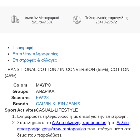
PLUS
SIZE
ποσότητα
Περιγραφή
Επιπλέον πληροφορίες
Επιστροφές & αλλαγές
TRANSITIONAL COTTON / IN-CONVERSION (55%), COTTON
(45%)
Colors
ΜΑΥΡΟ
Groups
ΑΝΔΡΙΚΑ
Seasons
FW'23
Brands
CALVIN KLEIN JEANS
Sport Activites
CASUAL-LIFESTYLE
Ενημερώστε τηλεφωνικώς ή με email για την επιστροφή.
Συμπληρώστε το
Δελτίο αλλαγής raptopoulos
ή το
Δελτίο
επιστροφής χρημάτων raptopoulos
που υπάρχει μέσα στο
δέμα που παραλάβατε.