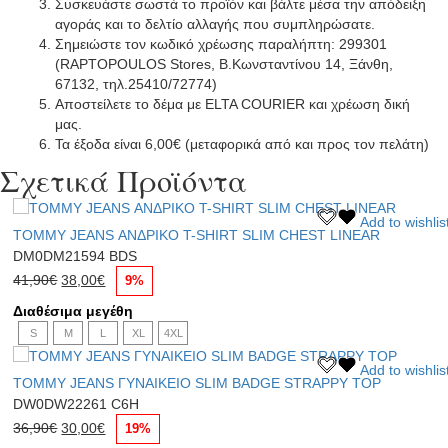
Συσκευάστε σωστά το προϊόν και βάλτε μέσα την απόδειξη
αγοράς και το δελτίο αλλαγής που συμπληρώσατε.
Σημειώστε τον κωδικό χρέωσης παραλήπτη: 299301
(RAPTOPOULOS Stores, Β.Κωνσταντίνου 14, Ξάνθη,
67132, τηλ.25410/72774)
Αποστείλετε το δέμα με ELTA COURIER και χρέωση δική
μας.
Τα έξοδα είναι 6,00€ (μεταφορικά από και προς τον πελάτη)
Σχετικά Προϊόντα
Αυτό
Add to wishlis
TOMMY JEANS ΑΝΔΡΙΚΟ T-SHIRT SLIM CHEST LINEAR
το
προϊόν
DM0DM21594 BDS
Original
Η
έχει
41,90
€
38,00
€
9%
price
τρέχουσα
πολλαπλές
Διαθέσιμα μεγέθη
was:
τιμή
παραλλαγές.
S
41,90€.
M
L
είναι:
XL
4XL
Οι
38,00€.
επιλογές
Αυτό
Add to wishlis
μπορούν
TOMMY JEANS ΓΥΝΑΙΚΕΙΟ SLIM BADGE STRAPPY TOP
το
να
προϊόν
DW0DW22261 C6H
επιλεγούν
Original
Η
έχει
36,90
€
30,00
€
19%
στη
price
τρέχουσα
πολλαπλές