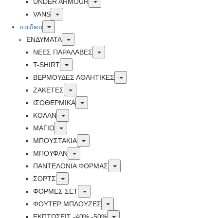
Toggle
UNDER ARMOUR
Toggle
VANS
Toggle
παιδικα
Toggle
ΕΝΔΥΜΑΤΑ
Toggle
ΝΕΕΣ ΠΑΡΑΛΑΒΕΣ
Toggle
T-SHIRT
Toggle
ΒΕΡΜΟΥΔΕΣ ΑΘΛΗΤΙΚΕΣ
Toggle
ΖΑΚΕΤΕΣ
Toggle
ΙΣΟΘΕΡΜΙΚΑ
Toggle
ΚΟΛΑΝ
Toggle
ΜΑΓΙΟ
Toggle
ΜΠΟΥΣΤΑΚΙΑ
Toggle
ΜΠΟΥΦΑΝ
Toggle
ΠΑΝΤΕΛΟΝΙΑ ΦΟΡΜΑΣ
Toggle
ΣΟΡΤΣ
Toggle
ΦΟΡΜΕΣ ΣΕΤ
Toggle
ΦΟΥΤΕΡ ΜΠΛΟΥΖΕΣ
Toggle
ΕΚΠΤΏΣΕΙΣ -40% -50%