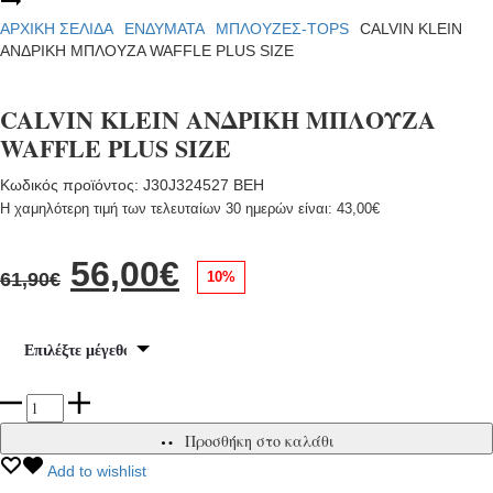
CALVIN
navigation
ΑΝΔΡΙΚΟ
KLEIN
ΑΡΧΙΚΉ ΣΕΛΊΔΑ
ΕΝΔΥΜΑΤΑ
ΜΠΛΟΥΖΕΣ-TOPS
CALVIN KLEIN
T-
ΑΝΔΡΙΚΗ
ΑΝΔΡΙΚΗ ΜΠΛΟΥΖΑ WAFFLE PLUS SIZE
SHIRT
ΜΠΛΟΥΖΑ
PLUS
ΦΟΥΤΕΡ
SIZE
CALVIN KLEIN ΑΝΔΡΙΚΗ ΜΠΛΟΥΖΑ
WAFFLE PLUS SIZE
Κωδικός προϊόντος: J30J324527 BEH
Η χαμηλότερη τιμή των τελευταίων 30 ημερών είναι:
43,00
€
Original
Η
56,00
€
10%
61,90
€
price
τρέχουσα
was:
τιμή
CALVIN
61,90€.
είναι:
KLEIN
Προσθήκη στο καλάθι
ΑΝΔΡΙΚΗ
56,00€.
ΜΠΛΟΥΖΑ
Add to wishlist
WAFFLE