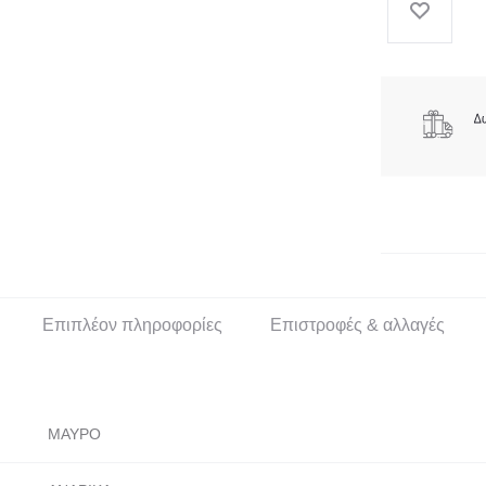
του
το
SHIRT
προϊόντος
πρ
ΜΕ
LOGO
ποσότητα
Επιπλέον πληροφορίες
Επιστροφές & αλλαγές
ΜΑΥΡΟ