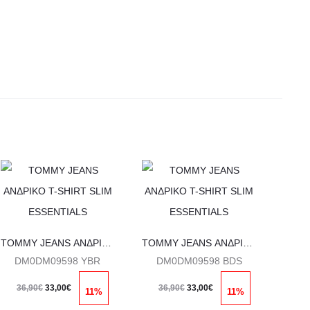
Αυτό
Αυτό
το
το
προϊόν
προϊόν
έχει
έχει
TOMMY JEANS ΑΝΔΡΙΚΟ T-SHIRT SLIM ESSENTIALS
TOMMY JEANS ΑΝΔΡΙΚΟ T-SHIRT SLIM ESSENTIALS
πολλαπλές
πολλαπλές
DM0DM09598 YBR
DM0DM09598 BDS
παραλλαγές.
παραλλαγές.
Original
Η
Original
Η
L
36,90
€
33,00
€
36,90
€
33,00
€
11%
11%
Οι
Οι
price
τρέχουσα
price
τρέχουσα
36