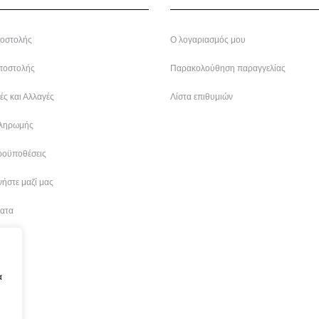
οστολής
Ο λογαριασμός μου
ποστολής
Παρακολούθηση παραγγελίας
ς και Αλλαγές
Λίστα επιθυμιών
ληρωμής
ροϋποθέσεις
ήστε μαζί μας
ατα
α