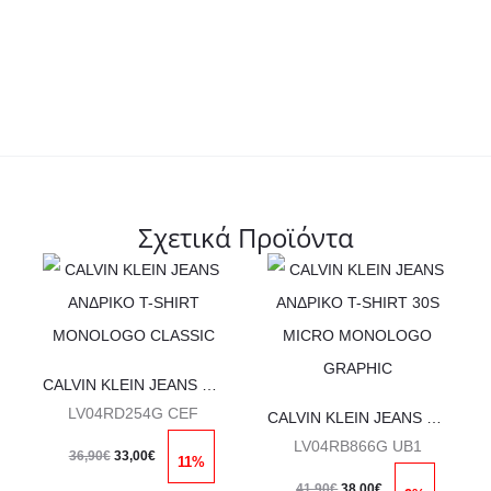
Σχετικά Προϊόντα
Αυτό
Αυτό
το
το
προϊόν
προϊόν
έχει
έχει
CALVIN KLEIN JEANS ΑΝΔΡΙΚΟ T-SHIRT MONOLOGO CLASSIC
ς
πολλαπλές
πολλαπλές
LV04RD254G CEF
CALVIN KLEIN JEANS ΑΝΔΡΙΚΟ T-SHIRT 30S MICRO MONOLOGO GRAPHIC
ές.
παραλλαγές.
παραλλαγές.
Original
Η
LV04RB866G UB1
36,90
€
33,00
€
11%
Οι
Οι
price
τρέχουσα
Original
Η
41,90
€
38,00
€