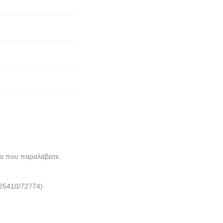
α που παραλάβατε.
25410/72774)