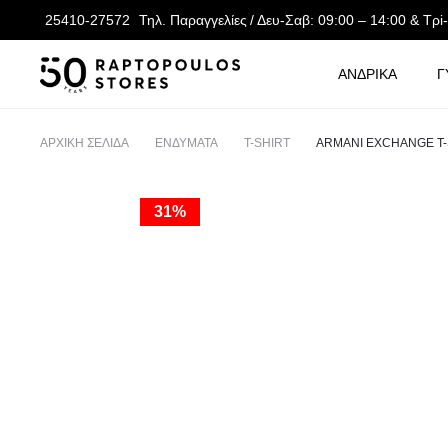
25410-27572
Τηλ. Παραγγελίες
/ Δευ-Σαβ: 09:00 – 14:00 & Τρi
ΑΝΔΡΙΚΑ
Γ
ΑΡΧΙΚΉ ΣΕΛΊΔΑ
ΕΝΔΥΜΑΤΑ
T-SHIRT
ARMANI EXCHANGE T-
31%