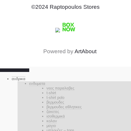
©2024 Raptopoulos Stores
Powered by
ArtAbout
ανδρικα
ενδυματα
νεες παραλαβες
t-shirt
t-shirt polo
βερμουδες
βερμουδες αθλητικες
ζακετες
ισοθερμικά
κολαν
μαγιο
μπλουζες – tops