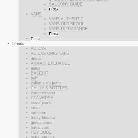
SAUCONY GUIDE
Πίσω
VANS
VANS AUTHENTIC
VANS OLD SKOOL
VANS ULTRARANGE
Πίσω
Πίσω
brands
ADIDAS
ADIDAS ORIGINALS
arena
ARMANI EXCHANGE
asics
BASEHIT
buff
calvin klein jeans
CHILLY’S BOTTLES
compressport
CONVERSE
cover jeans
crocs
emerson
funky buddha
guess jeans
havaianas
HEY DUDE
hoka one one