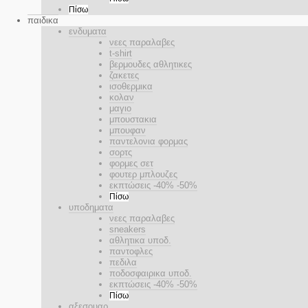
Πίσω
παιδικα
ενδυματα
νεες παραλαβες
t-shirt
βερμουδες αθλητικες
ζακετες
ισοθερμικα
κολαν
μαγιο
μπουστακια
μπουφαν
παντελονια φορμας
σορτς
φορμες σετ
φουτερ μπλουζες
εκπτώσεις -40% -50%
Πίσω
υποδηματα
νεες παραλαβες
sneakers
αθλητικα υποδ.
παντοφλες
πεδιλα
ποδοσφαιρικα υποδ.
εκπτώσεις -40% -50%
Πίσω
αξεσουαρ