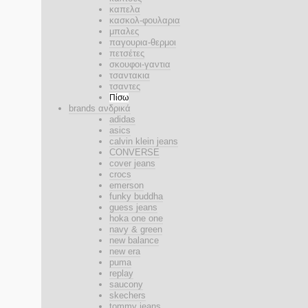
καπελα
κασκολ-φουλαρια
μπαλες
παγουρια-θερμοι
πετσέτες
σκουφοι-γαντια
τσαντακια
τσαντες
Πίσω
brands ανδρικά
adidas
asics
calvin klein jeans
CONVERSE
cover jeans
crocs
emerson
funky buddha
guess jeans
hoka one one
navy & green
new balance
new era
puma
replay
saucony
skechers
tommy jeans