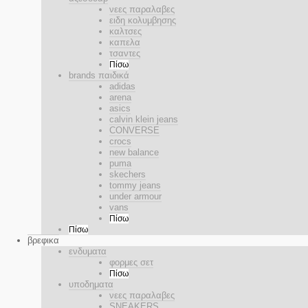
νεες παραλαβες
ειδη κολυμβησης
καλτσες
καπελα
τσαντες
Πίσω
brands παιδικά
adidas
arena
asics
calvin klein jeans
CONVERSE
crocs
new balance
puma
skechers
tommy jeans
under armour
vans
Πίσω
Πίσω
βρεφικα
ενδυματα
φορμες σετ
Πίσω
υποδηματα
νεες παραλαβες
SNEAKERS