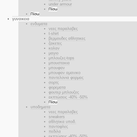
under armour
Πίσω
Πίσω
γυναικεια
ενδυματα
νεες παραλαβες
t-shirt
βερμουδες αθλητικες
ζακετες
κολαν
μαγιο
μπλουζες-tops
μπουστακια
μπουφαν
μπουφαν αμανικο
παντελονια φορμας
σορτς
φορεματα
φουτερ μπλουζες
εκπτώσεις -40% -50%
Πίσω
υποδηματα
νεες παραλαβες
sneakers
αθλητικα υποδ.
παντοφλες
πεδιλα
εκπτώσεις -40% -50%