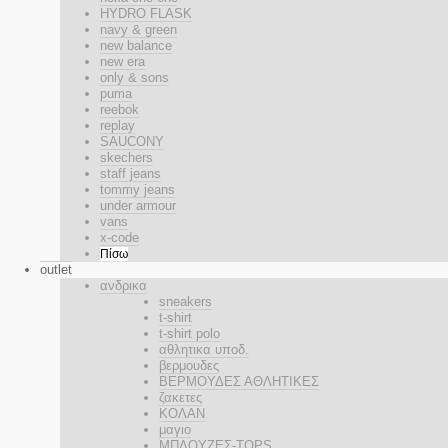
HYDRO FLASK
navy & green
new balance
new era
only & sons
puma
reebok
replay
SAUCONY
skechers
staff jeans
tommy jeans
under armour
vans
x-code
Πίσω
outlet
ανδρικα
sneakers
t-shirt
t-shirt polo
αθλητικα υποδ.
βερμουδες
ΒΕΡΜΟΥΔΕΣ ΑΘΛΗΤΙΚΕΣ
ζακετες
ΚΟΛΑΝ
μαγιο
ΜΠΛΟΥΖΕΣ-TOPS