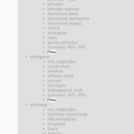
μπουφαν
μπουφάν αμάνικα
παντελονια jeans
παντελονια υφασματινα
παντελονια φορμας
πλεκτα
πουκαμισα
σορτς
φουτερ μπλουζες
εκπτώσεις -40% -50%
Πίσω
υποδηματα
νεες παραλαβες
casual shoes
sneakers
αθλητικα υποδ.
μποτακι
παντοφλες
ποδοσφαιρικά υποδ.
εκπτώσεις -40% -50%
Πίσω
αξεσουαρ
νεες παραλαβες
αξεσουαρ γυμναστικης
ειδη κολυμβησης
εσωρουχα
ζωνες
καλτσες