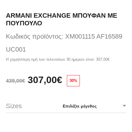
ARMANI EXCHANGE ΜΠΟΥΦΑΝ ΜΕ
ΠΟΥΠΟΥΛΟ
Κωδικός προϊόντος: XM001115 AF16589
UC001
Η χαμηλότερη τιμή των τελευταίων 30 ημερών είναι:
307,00
€
Original
Η
307,00
€
439,00
€
30%
price
τρέχουσα
Sizes
was:
τιμή