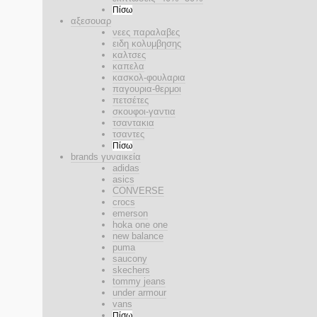
Πίσω
αξεσουαρ
νεες παραλαβες
ειδη κολυμβησης
καλτσες
καπελα
κασκολ-φουλαρια
παγουρια-θερμοι
πετσέτες
σκουφοι-γαντια
τσαντακια
τσαντες
Πίσω
brands γυναικεία
adidas
asics
CONVERSE
crocs
emerson
hoka one one
new balance
puma
saucony
skechers
tommy jeans
under armour
vans
Πίσω