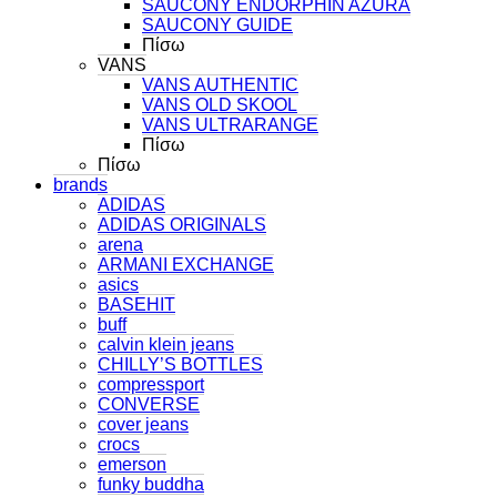
SAUCONY ENDORPHIN AZURA
SAUCONY GUIDE
Πίσω
VANS
VANS AUTHENTIC
VANS OLD SKOOL
VANS ULTRARANGE
Πίσω
Πίσω
brands
ADIDAS
ADIDAS ORIGINALS
arena
ARMANI EXCHANGE
asics
BASEHIT
buff
calvin klein jeans
CHILLY’S BOTTLES
compressport
CONVERSE
cover jeans
crocs
emerson
funky buddha