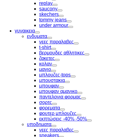
Toggle
replay
Toggle
saucony
Toggle
skechers
Toggle
tommy jeans
Toggle
under armour
Toggle
γυναικεια
Toggle
ενδυματα
Toggle
νεες παραλαβες
Toggle
t-shirt
Toggle
βερμουδες αθλητικες
Toggle
ζακετες
Toggle
κολαν
Toggle
μαγιο
Toggle
μπλουζες-tops
Toggle
μπουστακια
Toggle
μπουφαν
Toggle
μπουφαν αμανικο
Toggle
παντελονια φορμας
Toggle
σορτς
Toggle
φορεματα
Toggle
φουτερ μπλουζες
Toggle
εκπτώσεις -40% -50%
Toggle
υποδηματα
Toggle
νεες παραλαβες
Toggle
sneakers