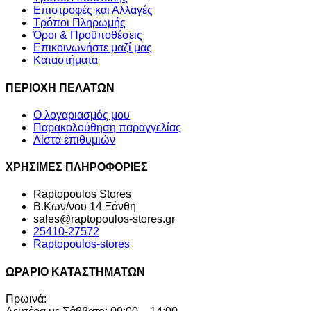
Επιστροφές και Αλλαγές
Τρόποι Πληρωμής
Όροι & Προϋποθέσεις
Επικοινωνήστε μαζί μας
Καταστήματα
ΠΕΡΙΟΧΗ ΠΕΛΑΤΩΝ
Ο λογαριασμός μου
Παρακολούθηση παραγγελίας
Λίστα επιθυμιών
ΧΡΗΣΙΜΕΣ ΠΛΗΡΟΦΟΡΙΕΣ
Raptopoulos Stores
Β.Κων/νου 14 Ξάνθη
sales@raptopoulos-stores.gr
25410-27572
Raptopoulos-stores
ΩΡΑΡΙΟ ΚΑΤΑΣΤΗΜΑΤΩΝ
Πρωινά: