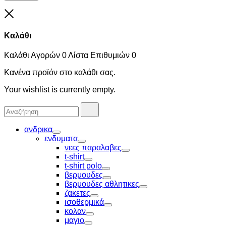
Close
Καλάθι
Καλάθι Αγορών
0
Λίστα Επιθυμιών
0
Κανένα προϊόν στο καλάθι σας.
Your wishlist is currently empty.
Αναζήτησα
Αναζήτηση
για:
ανδρικα
Toggle
ενδυματα
Toggle
νεες παραλαβες
Toggle
t-shirt
Toggle
t-shirt polo
Toggle
βερμουδες
Toggle
βερμουδες αθλητικες
Toggle
ζακετες
Toggle
ισοθερμικά
Toggle
κολαν
Toggle
μαγιο