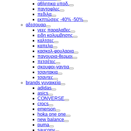
Toggle
αθλητικα υποδ.
Toggle
παντοφλες
Toggle
πεδιλα
Toggle
εκπτώσεις -40% -50%
Toggle
αξεσουαρ
Toggle
νεες παραλαβες
Toggle
ειδη κολυμβησης
Toggle
καλτσες
Toggle
καπελα
Toggle
κασκολ-φουλαρια
Toggle
παγουρια-θερμοι
Toggle
πετσέτες
Toggle
σκουφοι-γαντια
Toggle
τσαντακια
Toggle
τσαντες
Toggle
brands γυναικεία
Toggle
adidas
Toggle
asics
Toggle
CONVERSE
Toggle
crocs
Toggle
emerson
Toggle
hoka one one
Toggle
new balance
Toggle
puma
Toggle
saucony