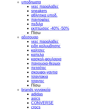
υποδηματα
νεες παραλαβες
sneakers
αθλητικα υποδ.
παντοφλες
πεδιλα
εκπτώσεις -40% -50%
Πίσω
αξεσουαρ
νεες παραλαβες
ειδη κολυμβησης
καλτσες
καπελα
κασκολ-φουλαρια
παγουρια-θερμοι
πετσέτες
σκουφοι-γαντια
τσαντακια
τσαντες
Πίσω
brands γυναικεία
adidas
asics
CONVERSE
crocs