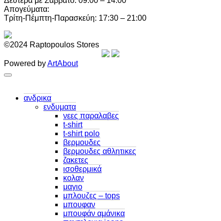
Δευτέρα με Σάββατο: 09:00 – 14:00
Απογεύματα:
Τρίτη-Πέμπτη-Παρασκεύη: 17:30 – 21:00
©2024 Raptopoulos Stores
Powered by
ArtAbout
ανδρικα
ενδυματα
νεες παραλαβες
t-shirt
t-shirt polo
βερμουδες
βερμουδες αθλητικες
ζακετες
ισοθερμικά
κολαν
μαγιο
μπλουζες – tops
μπουφαν
μπουφάν αμάνικα