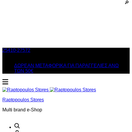
25410-27572
Τηλ. Παραγγελίες
/ Δευ-Σαβ: 09:00 – 14:00 &
Τρi-Πεμ-Παρ: 17:30 – 21:00
ΔΩΡΕΑΝ ΜΕΤΑΦΟΡΙΚΑ ΓΙΑ ΠΑΡΑΓΓΕΛΙΕΣ ΑΝΩ
ΤΩΝ 50€
Raptopoulos Stores
Multi brand e-Shop
Αναζήτηση