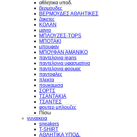
αθλητικα υποδ.
βερμουδες
ΒΕΡΜΟΥΔΕΣ ΑΘΛΗΤΙΚΕΣ
ζακετες
ΚΟΛΑΝ
μαγιο
ΜΠΛΟΥΖΕΣ-TOPS
ΜΠΟΤΑΚΙ
μπουφαν
ΜΠΟΥΦΑΝ ΑΜΑΝΙΚΟ
παντελονια jeans
παντελονια υφασματινα
παντελονια φορμας
παντοφλες
πλεκτα
πουκαμισα
ΣΟΡΤΣ
ΤΣΑΝΤΑΚΙΑ
ΤΣΑΝΤΕΣ
φουτερ μπλουζες
Πίσω
γυναικεια
sneakers
T-SHIRT
ΑΘΛΗΤΙΚΑ ΥΠΟΔ.