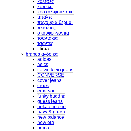
καλτσες
καπελα
κασκολ-φουλαρια
μπαλες
παγουρια-θερμοι
πετσέτες
σκουφοι-γαντια
τσαντακια
τσαντες
Πίσω
brands ανδρικά
adidas
asics
calvin klein jeans
CONVERSE
cover jeans
crocs
emerson
funky buddha
guess jeans
hoka one one
navy & green
new balance
new era
puma