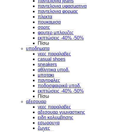
παντελονια jeans
παντελονια υφασματινα
παντελονια φορμας
πλεκτα
πουκαμισα
σορτς
φουτερ μπλουζες
εκπτώσεις -40% -50%
Πίσω
υποδηματα
νεες παραλαβες
casual shoes
sneakers
αθλητικα υποδ.
μποτακι
παντοφλες
ποδοσφαιρικά υποδ.
εκπτώσεις -40% -50%
Πίσω
αξεσουαρ
νεες παραλαβες
αξεσουαρ γυμναστικης
ειδη κολυμβησης
εσωρουχα
ζωνες