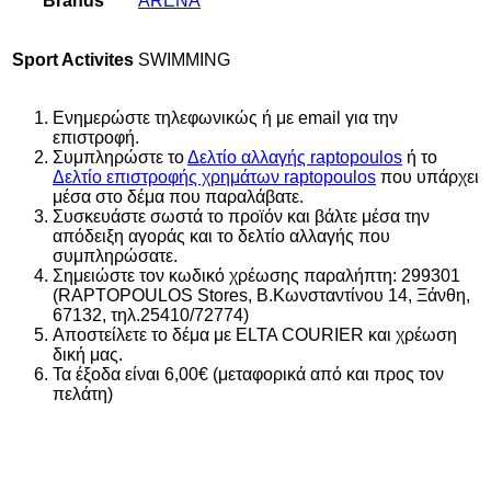
Brands
ARENA
Sport Activites
SWIMMING
Ενημερώστε τηλεφωνικώς ή με email για την
επιστροφή.
Συμπληρώστε το
Δελτίο αλλαγής raptopoulos
ή το
Δελτίο επιστροφής χρημάτων raptopoulos
που υπάρχει
μέσα στο δέμα που παραλάβατε.
Συσκευάστε σωστά το προϊόν και βάλτε μέσα την
απόδειξη αγοράς και το δελτίο αλλαγής που
συμπληρώσατε.
Σημειώστε τον κωδικό χρέωσης παραλήπτη: 299301
(RAPTOPOULOS Stores, Β.Κωνσταντίνου 14, Ξάνθη,
67132, τηλ.25410/72774)
Αποστείλετε το δέμα με ELTA COURIER και χρέωση
δική μας.
Τα έξοδα είναι 6,00€ (μεταφορικά από και προς τον
πελάτη)
New
Add to wishlist
Add to wishlist
Add to wishlist
Add to wishlist
Add to wishlist
Add to wishlist
Add to wishlist
Add to wishlist