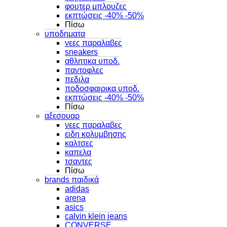
φουτερ μπλουζες
εκπτώσεις -40% -50%
Πίσω
υποδηματα
νεες παραλαβες
sneakers
αθλητικα υποδ.
παντοφλες
πεδιλα
ποδοσφαιρικα υποδ.
εκπτώσεις -40% -50%
Πίσω
αξεσουαρ
νεες παραλαβες
ειδη κολυμβησης
καλτσες
καπελα
τσαντες
Πίσω
brands παιδικά
adidas
arena
asics
calvin klein jeans
CONVERSE