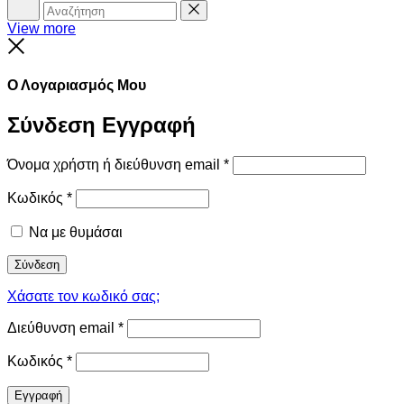
Αναζήτηση
Reset
View more
Close
Ο Λογαριασμός Μου
Σύνδεση
Εγγραφή
Όνομα χρήστη ή διεύθυνση email
*
Κωδικός
*
Να με θυμάσαι
Σύνδεση
Χάσατε τον κωδικό σας;
Διεύθυνση email
*
Κωδικός
*
Εγγραφή