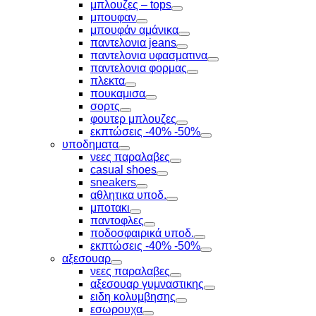
Toggle
μπλουζες – tops
Toggle
μπουφαν
Toggle
μπουφάν αμάνικα
Toggle
παντελονια jeans
Toggle
παντελονια υφασματινα
Toggle
παντελονια φορμας
Toggle
πλεκτα
Toggle
πουκαμισα
Toggle
σορτς
Toggle
φουτερ μπλουζες
Toggle
εκπτώσεις -40% -50%
Toggle
υποδηματα
Toggle
νεες παραλαβες
Toggle
casual shoes
Toggle
sneakers
Toggle
αθλητικα υποδ.
Toggle
μποτακι
Toggle
παντοφλες
Toggle
ποδοσφαιρικά υποδ.
Toggle
εκπτώσεις -40% -50%
Toggle
αξεσουαρ
Toggle
νεες παραλαβες
Toggle
αξεσουαρ γυμναστικης
Toggle
ειδη κολυμβησης
Toggle
εσωρουχα