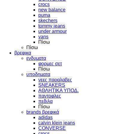
crocs
new balance
puma
skechers
tommy jeans
under armour
vans
Πίσω
Πίσω
βρεφικα
ενδυματα
φορμες σετ
Πίσω
υποδηματα
νεες παραλαβες
SNEAKERS
ΑΘΛΗΤΙΚΑ ΥΠΟΔ.
παντοφλες
πεδιλα
Πίσω
brands βρεφικά
adidas
calvin klein jeans
CONVERSE
crocs