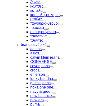
Toggle
ζωνες
Toggle
καλτσες
Toggle
καπελα
Toggle
κασκολ-φουλαρια
Toggle
μπαλες
Toggle
παγουρια-θερμοι
Toggle
πετσέτες
Toggle
σκουφοι-γαντια
Toggle
τσαντακια
Toggle
τσαντες
Toggle
brands ανδρικά
Toggle
adidas
Toggle
asics
Toggle
calvin klein jeans
Toggle
CONVERSE
Toggle
cover jeans
Toggle
crocs
Toggle
emerson
Toggle
funky buddha
Toggle
guess jeans
Toggle
hoka one one
Toggle
navy & green
Toggle
new balance
Toggle
new era
Toggle
puma