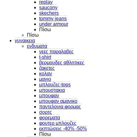
replay
saucony
skechers
tommy jeans
under armour
Πίσω
Πίσω
γυναικεια
ενδυματα
νεες παραλαβες
t-shirt
βερμουδες αθλητικες
ζακετες
κολαν
μαγιο
μπλουζες-tops
μπουστακια
μπουφαν
μπουφαν αμανικο
παντελονια φορμας
σορτς
φορεματα
φουτερ μπλουζες
εκπτώσεις -40% -50%
Πίσω