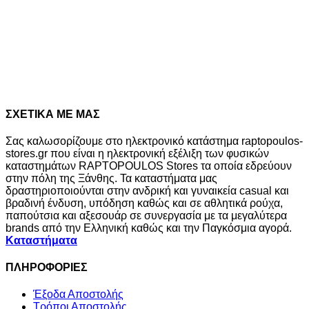
UNDER ARMOUR HUSTLE LITE BACKPACK
6000399 526
Original
Η
36,00
€
32,00
€
11%
price
τρέχουσα
Διαθέσιμα μεγέθη
was:
τιμή
ONE SIZE
36,00€.
είναι:
32,00€.
ΣΧΕΤΙΚΑ ΜΕ ΜΑΣ
Σας καλωσορίζουμε στο ηλεκτρονικό κατάστημα raptopoulos-
stores.gr που είναι η ηλεκτρονική εξέλιξη των φυσικών
καταστημάτων RAPTOPOULOS Stores τα οποία εδρεύουν
στην πόλη της Ξάνθης. Τα καταστήματα μας
δραστηριοποιούνται στην ανδρική και γυναικεία casual και
βραδινή ένδυση, υπόδηση καθώς και σε αθλητικά ρούχα,
παπούτσια και αξεσουάρ σε συνεργασία με τα μεγαλύτερα
brands από την Ελληνική καθώς και την Παγκόσμια αγορά.
Καταστήματα
ΠΛΗΡΟΦΟΡΙΕΣ
Έξοδα Αποστολής
Τρόποι Αποστολής