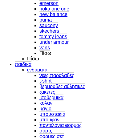
emerson
hoka one one
new balance
puma
saucony
skechers
tommy jeans
under armour
vans
Πίσω
Πίσω
παιδικα
ενδυματα
νεες παραλαβες
t-shirt
βερμουδες αθλητικες
ζακετες
ισοθερμικα
κολαν
μαγιο
μπουστακια
μπουφαν
παντελονια φορμας
σορτς
φορμες σετ