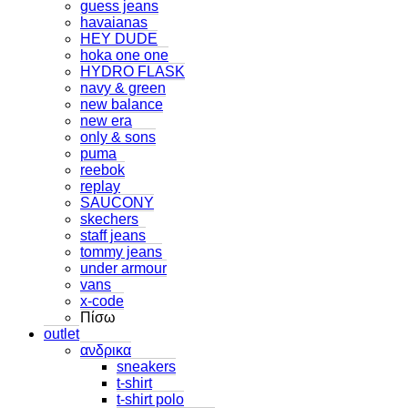
guess jeans
havaianas
HEY DUDE
hoka one one
HYDRO FLASK
navy & green
new balance
new era
only & sons
puma
reebok
replay
SAUCONY
skechers
staff jeans
tommy jeans
under armour
vans
x-code
Πίσω
outlet
ανδρικα
sneakers
t-shirt
t-shirt polo