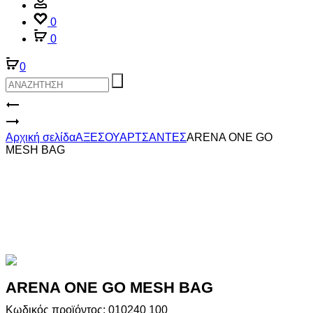
Account
0
0
0
Product
ARENA
ΠΑΙΔΙΚΟ
ARENA
navigation
ΑΓΟΡΙΣΤΙΚΟ
ONE
Αρχική σελίδα
ΑΞΕΣΟΥΑΡ
ΤΣΑΝΤΕΣ
ARENA ONE GO
ΜΑΓΙΟ
GO
MESH BAG
MESH
BAG
ARENA ONE GO MESH BAG
Κωδικός προϊόντος: 010240 100