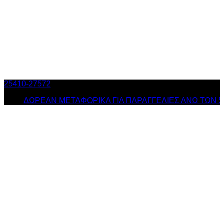
25410-27572
Τηλ. Παραγγελίες
/ Δευ-Σαβ: 09:00 – 14:00 & Τρ
ΔΩΡΕΑΝ ΜΕΤΑΦΟΡΙΚΑ ΓΙΑ ΠΑΡΑΓΓΕΛΙΕΣ ΑΝΩ ΤΩΝ 