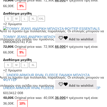
72,90
€
Original price was: 72,90€.
66,00
€
Η τρέχουσα τιμή είναι:
66,00€.
9%
Διαθέσιμα μεγέθη
S
M
L
XL
XXL
+2 Χρώματα
Αυτό το προϊόν έχει πολλαπλές παραλλαγές. Οι επιλογές μπορούν να
TOMMY JEANS ΑΝΔΡΙΚΗ ΜΠΛΟΥΖΑ ΦΟΥΤΕΡ ESSENTIALS
επιλεγούν στη σελίδα του προϊόντος
Add to wishlist
DM0DM20741 PJ4
72,90
€
Original price was: 72,90€.
66,00
€
Η τρέχουσα τιμή είναι:
66,00€.
9%
Διαθέσιμα μεγέθη
S
M
L
XL
+2 Χρώματα
Αυτό το προϊόν έχει πολλαπλές παραλλαγές. Οι επιλογές μπορούν να
επιλεγούν στη σελίδα του προϊόντος
Add to wishlist
UNDER ARMOUR RIVAL FLEECE ΠΑΙΔΙΚΗ ΜΠΛΟΥΖΑ ΦΟΥΤΕΡ
6013412 008
40,00
€
Original price was: 40,00€.
36,00
€
Η τρέχουσα τιμή είναι:
36,00€.
10%