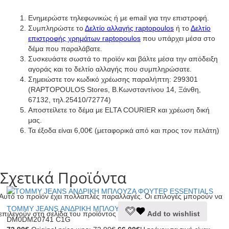
Ενημερώστε τηλεφωνικώς ή με email για την επιστροφή.
Συμπληρώστε το
Δελτίο αλλαγής raptopoulos
ή το
Δελτίο
επιστροφής χρημάτων raptopoulos
που υπάρχει μέσα στο
δέμα που παραλάβατε.
Συσκευάστε σωστά το προϊόν και βάλτε μέσα την απόδειξη
αγοράς και το δελτίο αλλαγής που συμπληρώσατε.
Σημειώστε τον κωδικό χρέωσης παραλήπτη: 299301
(RAPTOPOULOS Stores, Β.Κωνσταντίνου 14, Ξάνθη,
67132, τηλ.25410/72774)
Αποστείλετε το δέμα με ELTA COURIER και χρέωση δική
μας.
Τα έξοδα είναι 6,00€ (μεταφορικά από και προς τον πελάτη)
Σχετικά Προϊόντα
Αυτό το προϊόν έχει πολλαπλές παραλλαγές. Οι επιλογές μπορούν να
TOMMY JEANS ΑΝΔΡΙΚΗ ΜΠΛΟΥΖΑ ΦΟΥΤΕΡ ESSENTIALS
επιλεγούν στη σελίδα του προϊόντος
Add to wishlist
DM0DM20741 C1G