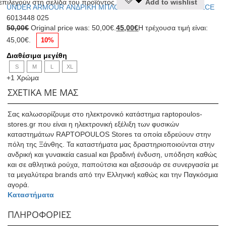
επιλεγούν στη σελίδα του προϊόντος
Add to wishlist
UNDER ARMOUR ΑΝΔΡΙΚΗ ΜΠΛΟΥΖΑ ΦΟΥΤΕΡ RIVAL FLEECE
6013448 025
50,00
€
Original price was: 50,00€.
45,00
€
Η τρέχουσα τιμή είναι:
45,00€.
10%
Διαθέσιμα μεγέθη
S
M
L
XL
+1 Χρώμα
ΣΧΕΤΙΚΑ ΜΕ ΜΑΣ
Σας καλωσορίζουμε στο ηλεκτρονικό κατάστημα raptopoulos-
stores.gr που είναι η ηλεκτρονική εξέλιξη των φυσικών
καταστημάτων RAPTOPOULOS Stores τα οποία εδρεύουν στην
πόλη της Ξάνθης. Τα καταστήματα μας δραστηριοποιούνται στην
ανδρική και γυναικεία casual και βραδινή ένδυση, υπόδηση καθώς
και σε αθλητικά ρούχα, παπούτσια και αξεσουάρ σε συνεργασία με
τα μεγαλύτερα brands από την Ελληνική καθώς και την Παγκόσμια
αγορά.
Καταστήματα
ΠΛΗΡΟΦΟΡΙΕΣ