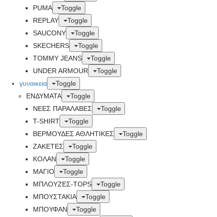
PUMA
Toggle
REPLAY
Toggle
SAUCONY
Toggle
SKECHERS
Toggle
TOMMY JEANS
Toggle
UNDER ARMOUR
Toggle
γυναικεια
Toggle
ΕΝΔΥΜΑΤΑ
Toggle
ΝΕΕΣ ΠΑΡΑΛΑΒΕΣ
Toggle
T-SHIRT
Toggle
ΒΕΡΜΟΥΔΕΣ ΑΘΛΗΤΙΚΕΣ
Toggle
ΖΑΚΕΤΕΣ
Toggle
ΚΟΛΑΝ
Toggle
ΜΑΓΙΟ
Toggle
ΜΠΛΟΥΖΕΣ-TOPS
Toggle
ΜΠΟΥΣΤΑΚΙΑ
Toggle
ΜΠΟΥΦΑΝ
Toggle