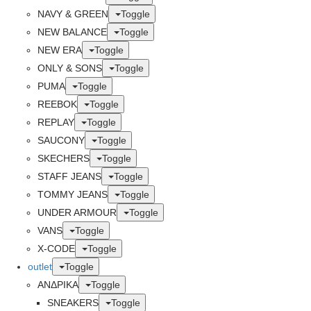
NAVY & GREEN
Toggle
NEW BALANCE
Toggle
NEW ERA
Toggle
ONLY & SONS
Toggle
PUMA
Toggle
REEBOK
Toggle
REPLAY
Toggle
SAUCONY
Toggle
SKECHERS
Toggle
STAFF JEANS
Toggle
TOMMY JEANS
Toggle
UNDER ARMOUR
Toggle
VANS
Toggle
X-CODE
Toggle
outlet
Toggle
ΑΝΔΡΙΚΑ
Toggle
SNEAKERS
Toggle