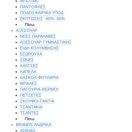
ΜΠΟΤΑΚΙ
ΠΑΝΤΟΦΛΕΣ
ΠΟΔΟΣΦΑΙΡΙΚΆ ΥΠΟΔ.
ΕΚΠΤΏΣΕΙΣ -40% -50%
Πίσω
ΑΞΕΣΟΥΑΡ
ΝΕΕΣ ΠΑΡΑΛΑΒΕΣ
ΑΞΕΣΟΥΑΡ ΓΥΜΝΑΣΤΙΚΗΣ
ΕΙΔΗ ΚΟΛΥΜΒΗΣΗΣ
ΕΣΩΡΟΥΧΑ
ΖΩΝΕΣ
ΚΑΛΤΣΕΣ
ΚΑΠΕΛΑ
ΚΑΣΚΟΛ-ΦΟΥΛΑΡΙΑ
ΜΠΑΛΕΣ
ΠΑΓΟΥΡΙΑ-ΘΕΡΜΟΙ
ΠΕΤΣΈΤΕΣ
ΣΚΟΥΦΟΙ-ΓΑΝΤΙΑ
ΤΣΑΝΤΑΚΙΑ
ΤΣΑΝΤΕΣ
Πίσω
BRANDS ΑΝΔΡΙΚΆ
ADIDAS