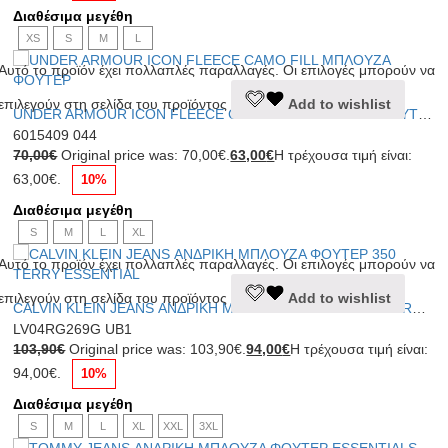
Διαθέσιμα μεγέθη
XS
S
M
L
Αυτό το προϊόν έχει πολλαπλές παραλλαγές. Οι επιλογές μπορούν να
επιλεγούν στη σελίδα του προϊόντος
Add to wishlist
UNDER ARMOUR ICON FLEECE CAMO FILL ΜΠΛΟΥΖΑ ΦΟΥΤΕΡ
6015409 044
70,00
€
Original price was: 70,00€.
63,00
€
Η τρέχουσα τιμή είναι:
63,00€.
10%
Διαθέσιμα μεγέθη
S
M
L
XL
Αυτό το προϊόν έχει πολλαπλές παραλλαγές. Οι επιλογές μπορούν να
επιλεγούν στη σελίδα του προϊόντος
Add to wishlist
CALVIN KLEIN JEANS ΑΝΔΡΙΚΗ ΜΠΛΟΥΖΑ ΦΟΥΤΕΡ 350 TERRY ESSENTIAL
LV04RG269G UB1
103,90
€
Original price was: 103,90€.
94,00
€
Η τρέχουσα τιμή είναι:
94,00€.
10%
Διαθέσιμα μεγέθη
S
M
L
XL
XXL
3XL