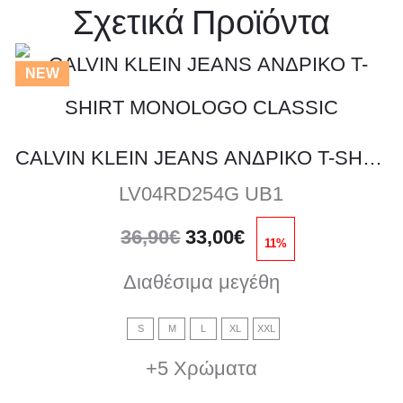
Σχετικά Προϊόντα
Αυτό
NEW
το
CALVIN KLEIN JEANS ΑΝΔΡΙΚΟ T-SHIRT MONOLOGO CLASSIC
προϊόν
LV04RD254G UB1
έχει
Original
Η
36,90
€
33,00
€
πολλαπ
11%
price
τρέχουσα
Διαθέσιμα μεγέθη
was:
τιμή
παραλλ
36,90€.
είναι:
Οι
S
M
L
XL
XXL
33,00€.
+5 Χρώματα
επιλογέ