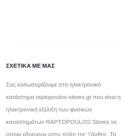
μπορού
να
επιλεγο
στη
σελίδα
ΣΧΕΤΙΚΑ ΜΕ ΜΑΣ
του
Σας καλωσορίζουμε στο ηλεκτρονικό
προϊόντ
κατάστημα raptopoulos-stores.gr που είναι η
ηλεκτρονική εξέλιξη των φυσικών
καταστημάτων RAPTOPOULOS Stores τα
οποία εδρεύουν στην πόλη της Ξάνθης. Τα