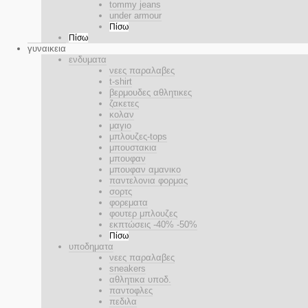
tommy jeans
under armour
Πίσω
Πίσω
γυναικεια
ενδυματα
νεες παραλαβες
t-shirt
βερμουδες αθλητικες
ζακετες
κολαν
μαγιο
μπλουζες-tops
μπουστακια
μπουφαν
μπουφαν αμανικο
παντελονια φορμας
σορτς
φορεματα
φουτερ μπλουζες
εκπτώσεις -40% -50%
Πίσω
υποδηματα
νεες παραλαβες
sneakers
αθλητικα υποδ.
παντοφλες
πεδιλα