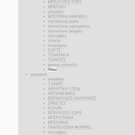
ΜΠΛΟΥΖΕΣ-TOPS
ΜΠΟΤΑΚΙ
μπουφαν
ΜΠΟΥΦΑΝ ΑΜΑΝΙΚΟ
παντελονια jeans
παντελονια υφασματινα
παντελονια φορμας
παντοφλες
πλεκτα
πουκαμισα
ΣΟΡΤΣ
ΤΣΑΝΤΑΚΙΑ
ΤΣΑΝΤΕΣ
φουτερ μπλουζες
Πίσω
γυναικεια
sneakers
T-SHIRT
ΑΘΛΗΤΙΚΑ ΥΠΟΔ.
ΑΝΤΙΑΝΕΜΙΚΑ
ΒΕΡΜΟΥΔΕΣ ΑΘΛΗΤΙΚΕΣ
ΖΑΚΕΤΕΣ
ΚΟΛΑΝ
ΜΠΛΟΥΖΕΣ-TOPS
ΜΠΟΥΣΤΑΚΙΑ
ΜΠΟΥΦΑΝ
ΠΑΝΤΕΛΟΝΙΑ ΦΟΡΜΑΣ
παντοφλες