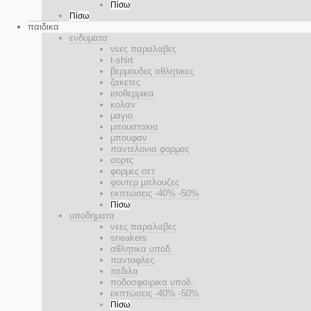
Πίσω
Πίσω
παιδικα
ενδυματα
νεες παραλαβες
t-shirt
βερμουδες αθλητικες
ζακετες
ισοθερμικα
κολαν
μαγιο
μπουστακια
μπουφαν
παντελονια φορμας
σορτς
φορμες σετ
φουτερ μπλουζες
εκπτώσεις -40% -50%
Πίσω
υποδηματα
νεες παραλαβες
sneakers
αθλητικα υποδ.
παντοφλες
πεδιλα
ποδοσφαιρικα υποδ.
εκπτώσεις -40% -50%
Πίσω