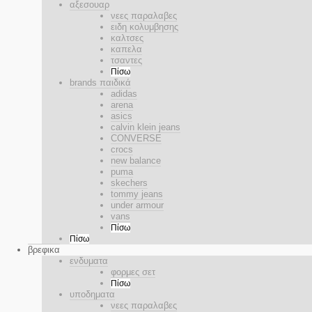
αξεσουαρ
νεες παραλαβες
ειδη κολυμβησης
καλτσες
καπελα
τσαντες
Πίσω
brands παιδικά
adidas
arena
asics
calvin klein jeans
CONVERSE
crocs
new balance
puma
skechers
tommy jeans
under armour
vans
Πίσω
Πίσω
βρεφικα
ενδυματα
φορμες σετ
Πίσω
υποδηματα
νεες παραλαβες