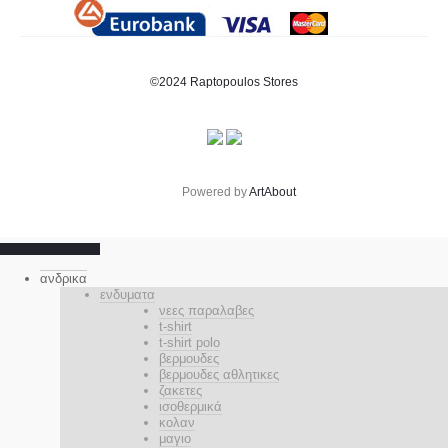
©2024 Raptopoulos Stores
Powered by
ArtAbout
ανδρικα
ενδυματα
νεες παραλαβες
t-shirt
t-shirt polo
βερμουδες
βερμουδες αθλητικες
ζακετες
ισοθερμικά
κολαν
μαγιο