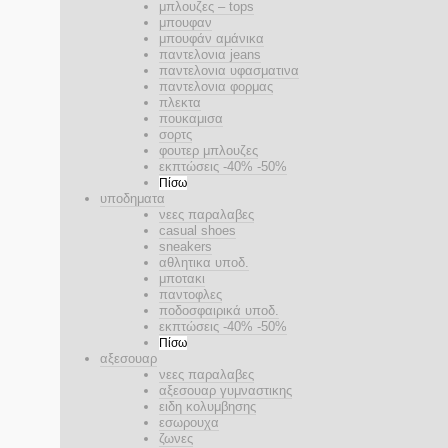
μπλουζες – tops
μπουφαν
μπουφάν αμάνικα
παντελονια jeans
παντελονια υφασματινα
παντελονια φορμας
πλεκτα
πουκαμισα
σορτς
φουτερ μπλουζες
εκπτώσεις -40% -50%
Πίσω
υποδηματα
νεες παραλαβες
casual shoes
sneakers
αθλητικα υποδ.
μποτακι
παντοφλες
ποδοσφαιρικά υποδ.
εκπτώσεις -40% -50%
Πίσω
αξεσουαρ
νεες παραλαβες
αξεσουαρ γυμναστικης
ειδη κολυμβησης
εσωρουχα
ζωνες