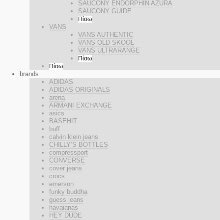
SAUCONY ENDORPHIN AZURA
SAUCONY GUIDE
Πίσω
VANS
VANS AUTHENTIC
VANS OLD SKOOL
VANS ULTRARANGE
Πίσω
Πίσω
brands
ADIDAS
ADIDAS ORIGINALS
arena
ARMANI EXCHANGE
asics
BASEHIT
buff
calvin klein jeans
CHILLY’S BOTTLES
compressport
CONVERSE
cover jeans
crocs
emerson
funky buddha
guess jeans
havaianas
HEY DUDE