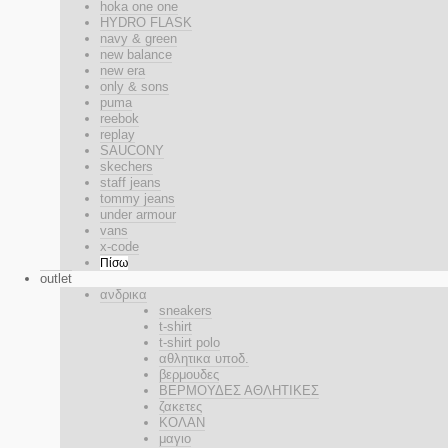
hoka one one
HYDRO FLASK
navy & green
new balance
new era
only & sons
puma
reebok
replay
SAUCONY
skechers
staff jeans
tommy jeans
under armour
vans
x-code
Πίσω
outlet
ανδρικα
sneakers
t-shirt
t-shirt polo
αθλητικα υποδ.
βερμουδες
ΒΕΡΜΟΥΔΕΣ ΑΘΛΗΤΙΚΕΣ
ζακετες
ΚΟΛΑΝ
μαγιο