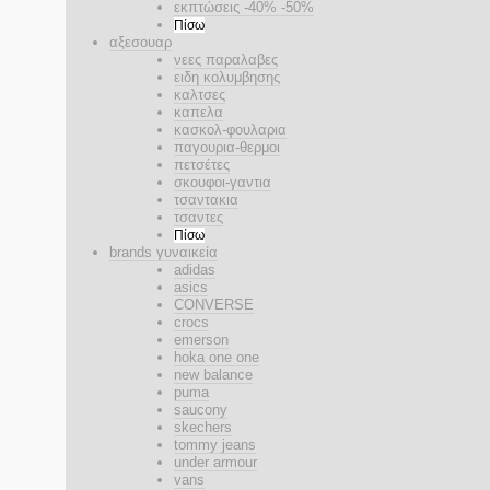
εκπτώσεις -40% -50%
Πίσω
αξεσουαρ
νεες παραλαβες
ειδη κολυμβησης
καλτσες
καπελα
κασκολ-φουλαρια
παγουρια-θερμοι
πετσέτες
σκουφοι-γαντια
τσαντακια
τσαντες
Πίσω
brands γυναικεία
adidas
asics
CONVERSE
crocs
emerson
hoka one one
new balance
puma
saucony
skechers
tommy jeans
under armour
vans