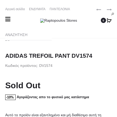
25410-27572
Τηλ. Παραγγελίες
/ Δευ-Σαβ: 09:00 – 14:00 & Τρi-
Produ
ADIDAS
ADIDAS
Αρχική σελίδα
ΕΝΔΥΜΑΤΑ
ΠΑΝΤΕΛΟΝΙΑ
Πεμ-Παρ: 17:30 – 21:00
TREFOIL
TREFOIL
navig
ΥΦΑΣΜΑΤΙΝΑ
ADIDAS TREFOIL PANT DV1574
0
PANT
PANTS
ADIDAS TREFOIL PANT DV1574
Κωδικός προϊόντος: DV1574
Sold Out
Αγοράζοντας απο το φυσικό μας κατάστημα
-10%
Αυτό το προϊόν είναι εξαντλημένο και μή διαθέσιμο αυτή τη