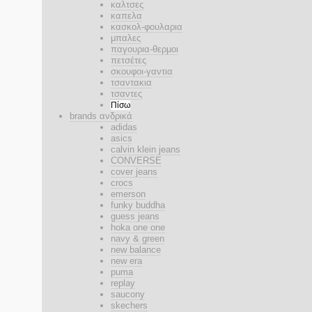
καλτσες
καπελα
κασκολ-φουλαρια
μπαλες
παγουρια-θερμοι
πετσέτες
σκουφοι-γαντια
τσαντακια
τσαντες
Πίσω
brands ανδρικά
adidas
asics
calvin klein jeans
CONVERSE
cover jeans
crocs
emerson
funky buddha
guess jeans
hoka one one
navy & green
new balance
new era
puma
replay
saucony
skechers