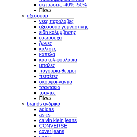
εκπτώσεις -40% -50%
Πίσω
αξεσουαρ
νεες παραλαβες
αξεσουαρ γυμναστικης
ειδη κολυμβησης
εσωρουχα
ζωνες
καλτσες
καπελα
κασκολ-φουλαρια
μπαλες
παγουρια-θερμοι
πετσέτες
σκουφοι-γαντια
τσαντακια
τσαντες
Πίσω
brands ανδρικά
adidas
asics
calvin klein jeans
CONVERSE
cover jeans
crocs