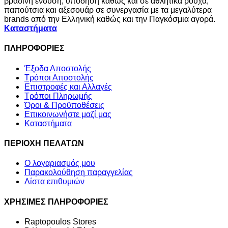
βραδινή ένδυση, υπόδηση καθώς και σε αθλητικά ρούχα,
παπούτσια και αξεσουάρ σε συνεργασία με τα μεγαλύτερα
brands από την Ελληνική καθώς και την Παγκόσμια αγορά.
Καταστήματα
ΠΛΗΡΟΦΟΡΙΕΣ
Έξοδα Αποστολής
Τρόποι Αποστολής
Επιστροφές και Αλλαγές
Τρόποι Πληρωμής
Όροι & Προϋποθέσεις
Επικοινωνήστε μαζί μας
Καταστήματα
ΠΕΡΙΟΧΗ ΠΕΛΑΤΩΝ
Ο λογαριασμός μου
Παρακολούθηση παραγγελίας
Λίστα επιθυμιών
ΧΡΗΣΙΜΕΣ ΠΛΗΡΟΦΟΡΙΕΣ
Raptopoulos Stores