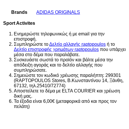
Brands
ADIDAS ORIGINALS
Sport Activites
Ενημερώστε τηλεφωνικώς ή με email για την
επιστροφή.
Συμπληρώστε το
Δελτίο αλλαγής raptopoulos
ή το
Δελτίο επιστροφής χρημάτων raptopoulos
που υπάρχει
μέσα στο δέμα που παραλάβατε.
Συσκευάστε σωστά το προϊόν και βάλτε μέσα την
απόδειξη αγοράς και το δελτίο αλλαγής που
συμπληρώσατε.
Σημειώστε τον κωδικό χρέωσης παραλήπτη: 299301
(RAPTOPOULOS Stores, Β.Κωνσταντίνου 14, Ξάνθη,
67132, τηλ.25410/72774)
Αποστείλετε το δέμα με ELTA COURIER και χρέωση
δική μας.
Τα έξοδα είναι 6,00€ (μεταφορικά από και προς τον
πελάτη)
Αυτό
Αυτό
Αυτό
Αυτό
Αυτό
Αυτό
Αυτό
Αυτό
Add to wishlist
Add to wishlist
Add to wishlist
Add to wishlist
Add to wishlist
Add to wishlist
Add to wishlist
Add to wishlist