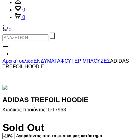
Account
0
0
0
Product
ADIDAS
TREFOIL
ADIDAS
navigation
CREW
TREFOIL
Αρχική σελίδα
ΕΝΔΥΜΑΤΑ
ΦΟΥΤΕΡ ΜΠΛΟΥΖΕΣ
ADIDAS
HOODIE
TREFOIL HOODIE
DT7963
ADIDAS TREFOIL HOODIE
Κωδικός προϊόντος: DT7963
Sold Out
Αγοράζοντας απο το φυσικό μας κατάστημα
-10%