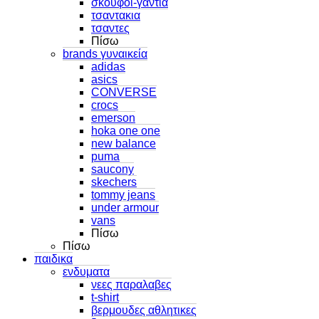
σκουφοι-γαντια
τσαντακια
τσαντες
Πίσω
brands γυναικεία
adidas
asics
CONVERSE
crocs
emerson
hoka one one
new balance
puma
saucony
skechers
tommy jeans
under armour
vans
Πίσω
Πίσω
παιδικα
ενδυματα
νεες παραλαβες
t-shirt
βερμουδες αθλητικες