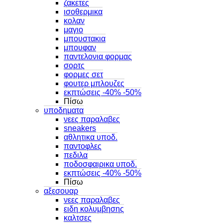
ζακετες
ισοθερμικα
κολαν
μαγιο
μπουστακια
μπουφαν
παντελονια φορμας
σορτς
φορμες σετ
φουτερ μπλουζες
εκπτώσεις -40% -50%
Πίσω
υποδηματα
νεες παραλαβες
sneakers
αθλητικα υποδ.
παντοφλες
πεδιλα
ποδοσφαιρικα υποδ.
εκπτώσεις -40% -50%
Πίσω
αξεσουαρ
νεες παραλαβες
ειδη κολυμβησης
καλτσες