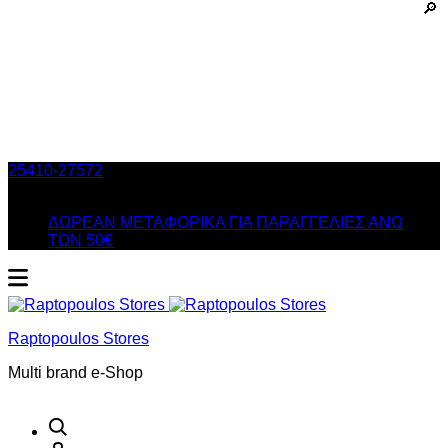
25410-27572
Τηλ. Παραγγελίες
/ Δευ-Σαβ: 09:00 – 14:00 &
Τρi-Πεμ-Παρ: 17:30 – 21:00
ΔΩΡΕΑΝ ΜΕΤΑΦΟΡΙΚΑ ΓΙΑ ΠΑΡΑΓΓΕΛΙΕΣ ΑΝΩ
ΤΩΝ 50€
Raptopoulos Stores
Multi brand e-Shop
Αναζήτηση