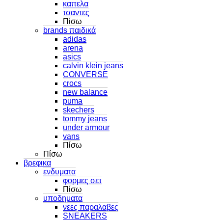
καπελα
τσαντες
Πίσω
brands παιδικά
adidas
arena
asics
calvin klein jeans
CONVERSE
crocs
new balance
puma
skechers
tommy jeans
under armour
vans
Πίσω
Πίσω
βρεφικα
ενδυματα
φορμες σετ
Πίσω
υποδηματα
νεες παραλαβες
SNEAKERS