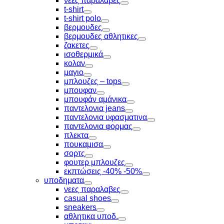
νεες παραλαβες
Toggle
t-shirt
Toggle
t-shirt polo
Toggle
βερμουδες
Toggle
βερμουδες αθλητικες
Toggle
ζακετες
Toggle
ισοθερμικά
Toggle
κολαν
Toggle
μαγιο
Toggle
μπλουζες – tops
Toggle
μπουφαν
Toggle
μπουφάν αμάνικα
Toggle
παντελονια jeans
Toggle
παντελονια υφασματινα
Toggle
παντελονια φορμας
Toggle
πλεκτα
Toggle
πουκαμισα
Toggle
σορτς
Toggle
φουτερ μπλουζες
Toggle
εκπτώσεις -40% -50%
Toggle
υποδηματα
Toggle
νεες παραλαβες
Toggle
casual shoes
Toggle
sneakers
Toggle
αθλητικα υποδ.
Toggle