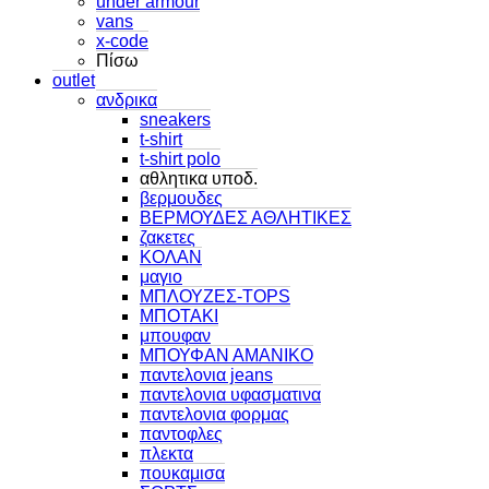
under armour
vans
x-code
Πίσω
outlet
ανδρικα
sneakers
t-shirt
t-shirt polo
αθλητικα υποδ.
βερμουδες
ΒΕΡΜΟΥΔΕΣ ΑΘΛΗΤΙΚΕΣ
ζακετες
ΚΟΛΑΝ
μαγιο
ΜΠΛΟΥΖΕΣ-TOPS
ΜΠΟΤΑΚΙ
μπουφαν
ΜΠΟΥΦΑΝ ΑΜΑΝΙΚΟ
παντελονια jeans
παντελονια υφασματινα
παντελονια φορμας
παντοφλες
πλεκτα
πουκαμισα