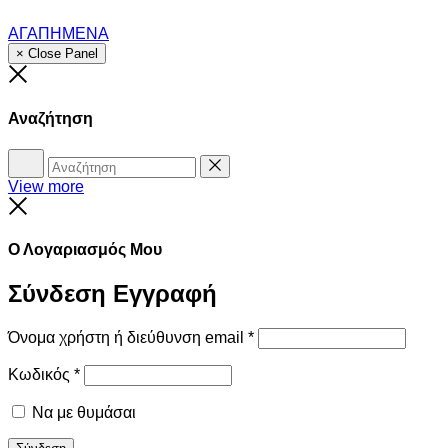
ΑΓΑΠΗΜΕΝΑ
× Close Panel
Close
Αναζήτηση
Αναζήτηση
Reset
View more
Close
Ο Λογαριασμός Μου
Σύνδεση
Εγγραφή
Όνομα χρήστη ή διεύθυνση email
*
Κωδικός
*
Να με θυμάσαι