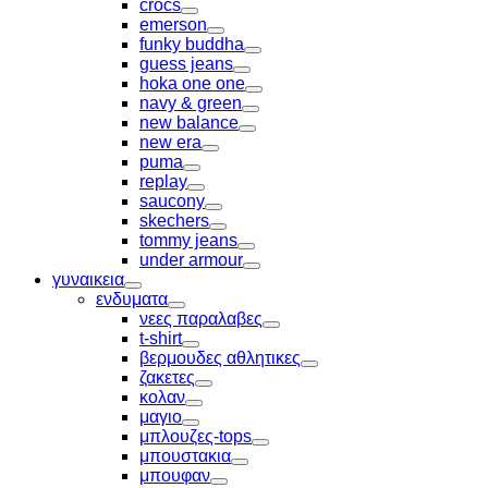
crocs
Toggle
emerson
Toggle
funky buddha
Toggle
guess jeans
Toggle
hoka one one
Toggle
navy & green
Toggle
new balance
Toggle
new era
Toggle
puma
Toggle
replay
Toggle
saucony
Toggle
skechers
Toggle
tommy jeans
Toggle
under armour
Toggle
γυναικεια
Toggle
ενδυματα
Toggle
νεες παραλαβες
Toggle
t-shirt
Toggle
βερμουδες αθλητικες
Toggle
ζακετες
Toggle
κολαν
Toggle
μαγιο
Toggle
μπλουζες-tops
Toggle
μπουστακια
Toggle
μπουφαν