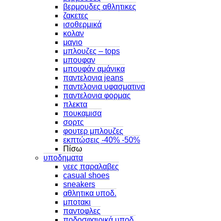
βερμουδες αθλητικες
ζακετες
ισοθερμικά
κολαν
μαγιο
μπλουζες – tops
μπουφαν
μπουφάν αμάνικα
παντελονια jeans
παντελονια υφασματινα
παντελονια φορμας
πλεκτα
πουκαμισα
σορτς
φουτερ μπλουζες
εκπτώσεις -40% -50%
Πίσω
υποδηματα
νεες παραλαβες
casual shoes
sneakers
αθλητικα υποδ.
μποτακι
παντοφλες
ποδοσφαιρικά υποδ.