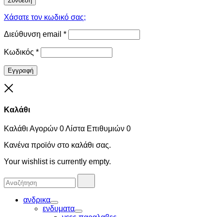
Σύνδεση
Χάσατε τον κωδικό σας;
Διεύθυνση email
*
Κωδικός
*
Εγγραφή
Close
Καλάθι
Καλάθι Αγορών
0
Λίστα Επιθυμιών
0
Κανένα προϊόν στο καλάθι σας.
Your wishlist is currently empty.
Αναζήτησα
Αναζήτηση
για:
ανδρικα
Toggle
ενδυματα
Toggle