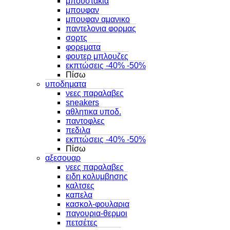
μπουστακια
μπουφαν
μπουφαν αμανικο
παντελονια φορμας
σορτς
φορεματα
φουτερ μπλουζες
εκπτώσεις -40% -50%
Πίσω
υποδηματα
νεες παραλαβες
sneakers
αθλητικα υποδ.
παντοφλες
πεδιλα
εκπτώσεις -40% -50%
Πίσω
αξεσουαρ
νεες παραλαβες
ειδη κολυμβησης
καλτσες
καπελα
κασκολ-φουλαρια
παγουρια-θερμοι
πετσέτες