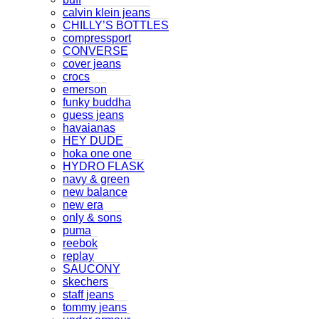
calvin klein jeans
CHILLY’S BOTTLES
compressport
CONVERSE
cover jeans
crocs
emerson
funky buddha
guess jeans
havaianas
HEY DUDE
hoka one one
HYDRO FLASK
navy & green
new balance
new era
only & sons
puma
reebok
replay
SAUCONY
skechers
staff jeans
tommy jeans