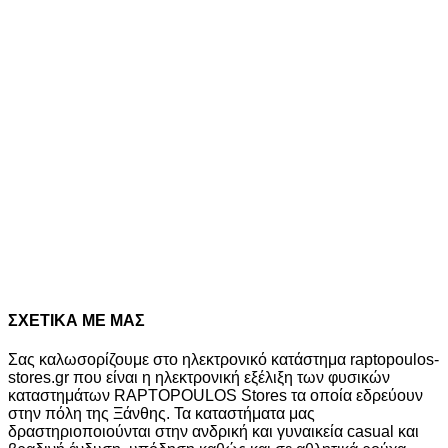
price
τρέχουσα
Διαθέσιμα μεγέθη
was:
τιμή
S
M
L
XL
XXL
50,00€.
είναι:
45,00€.
+1 Χρώμα
New
10%
UNDER ARMOUR ΑΝΔΡΙΚΗ ΜΠΛΟΥΖΑ ΦΟΥΤΕΡ RIVAL FLEECE
6013448 025
Original
Η
50,00
€
45,00
€
10%
price
τρέχουσα
Διαθέσιμα μεγέθη
was:
τιμή
S
M
L
XL
50,00€.
είναι:
45,00€.
+1 Χρώμα
ΣΧΕΤΙΚΑ ΜΕ ΜΑΣ
Σας καλωσορίζουμε στο ηλεκτρονικό κατάστημα raptopoulos-
stores.gr που είναι η ηλεκτρονική εξέλιξη των φυσικών
καταστημάτων RAPTOPOULOS Stores τα οποία εδρεύουν
στην πόλη της Ξάνθης. Τα καταστήματα μας
δραστηριοποιούνται στην ανδρική και γυναικεία casual και