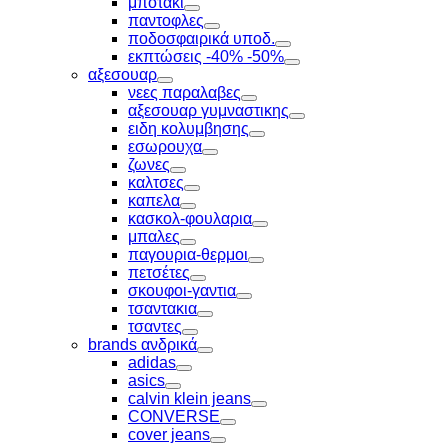
μποτακι
Toggle
παντοφλες
Toggle
ποδοσφαιρικά υποδ.
Toggle
εκπτώσεις -40% -50%
Toggle
αξεσουαρ
Toggle
νεες παραλαβες
Toggle
αξεσουαρ γυμναστικης
Toggle
ειδη κολυμβησης
Toggle
εσωρουχα
Toggle
ζωνες
Toggle
καλτσες
Toggle
καπελα
Toggle
κασκολ-φουλαρια
Toggle
μπαλες
Toggle
παγουρια-θερμοι
Toggle
πετσέτες
Toggle
σκουφοι-γαντια
Toggle
τσαντακια
Toggle
τσαντες
Toggle
brands ανδρικά
Toggle
adidas
Toggle
asics
Toggle
calvin klein jeans
Toggle
CONVERSE
Toggle
cover jeans
Toggle