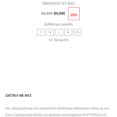
DM0DM20743 BDS
έχει
Original
Η
πολλαπλές
92,90
€
84,00
€
10%
price
τρέχουσα
παραλλαγές.
Διαθέσιμα μεγέθη
was:
τιμή
Οι
S
M
L
XL
XXL
92,90€.
είναι:
επιλογές
+2 Χρώματα
84,00€.
μπορούν
να
επιλεγούν
στη
σελίδα
του
προϊόντος
ΣΧΕΤΙΚΑ ΜΕ ΜΑΣ
Σας καλωσορίζουμε στο ηλεκτρονικό κατάστημα raptopoulos-stores.gr που
είναι η ηλεκτρονική εξέλιξη των φυσικών καταστημάτων RAPTOPOULOS