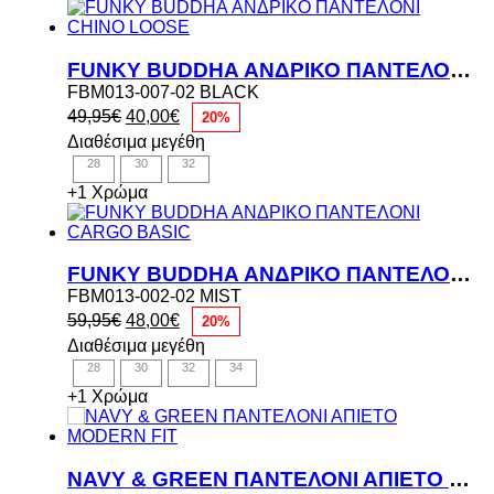
FUNKY BUDDHA ΑΝΔΡΙΚΟ ΠΑΝΤΕΛΟΝΙ CHINO LOOSE
FBM013-007-02 BLACK
Original
Η
49,95
€
40,00
€
20%
price
τρέχουσα
Διαθέσιμα μεγέθη
was:
τιμή
28
30
32
49,95€.
είναι:
40,00€.
+1 Χρώμα
FUNKY BUDDHA ΑΝΔΡΙΚΟ ΠΑΝΤΕΛΟΝΙ CARGO BASIC
FBM013-002-02 MIST
Original
Η
59,95
€
48,00
€
20%
price
τρέχουσα
Διαθέσιμα μεγέθη
was:
τιμή
28
30
32
34
59,95€.
είναι:
48,00€.
+1 Χρώμα
NAVY & GREEN ΠΑΝΤΕΛΟΝΙ ΑΠΙΕΤΟ MODERN FIT