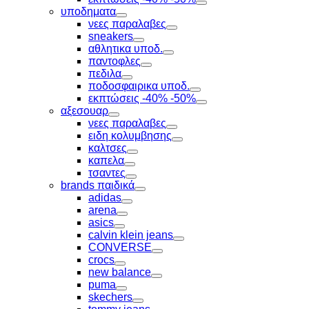
Toggle
υποδηματα
Toggle
νεες παραλαβες
Toggle
sneakers
Toggle
αθλητικα υποδ.
Toggle
παντοφλες
Toggle
πεδιλα
Toggle
ποδοσφαιρικα υποδ.
Toggle
εκπτώσεις -40% -50%
Toggle
αξεσουαρ
Toggle
νεες παραλαβες
Toggle
ειδη κολυμβησης
Toggle
καλτσες
Toggle
καπελα
Toggle
τσαντες
Toggle
brands παιδικά
Toggle
adidas
Toggle
arena
Toggle
asics
Toggle
calvin klein jeans
Toggle
CONVERSE
Toggle
crocs
Toggle
new balance
Toggle
puma
Toggle
skechers
Toggle