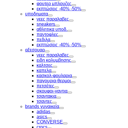
Toggle
φουτερ μπλουζες
Toggle
εκπτώσεις -40% -50%
Toggle
υποδηματα
Toggle
νεες παραλαβες
Toggle
sneakers
Toggle
αθλητικα υποδ.
Toggle
παντοφλες
Toggle
πεδιλα
Toggle
εκπτώσεις -40% -50%
Toggle
αξεσουαρ
Toggle
νεες παραλαβες
Toggle
ειδη κολυμβησης
Toggle
καλτσες
Toggle
καπελα
Toggle
κασκολ-φουλαρια
Toggle
παγουρια-θερμοι
Toggle
πετσέτες
Toggle
σκουφοι-γαντια
Toggle
τσαντακια
Toggle
τσαντες
Toggle
brands γυναικεία
Toggle
adidas
Toggle
asics
Toggle
CONVERSE
Toggle
crocs