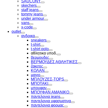
SAUCONY
Toggle
skechers
Toggle
staff jeans
Toggle
tommy jeans
Toggle
under armour
Toggle
vans
Toggle
x-code
Toggle
outlet
Toggle
ανδρικα
Toggle
sneakers
Toggle
t-shirt
Toggle
t-shirt polo
Toggle
αθλητικα υποδ.
Toggle
βερμουδες
Toggle
ΒΕΡΜΟΥΔΕΣ ΑΘΛΗΤΙΚΕΣ
Toggle
ζακετες
Toggle
ΚΟΛΑΝ
Toggle
μαγιο
Toggle
ΜΠΛΟΥΖΕΣ-TOPS
Toggle
ΜΠΟΤΑΚΙ
Toggle
μπουφαν
Toggle
ΜΠΟΥΦΑΝ ΑΜΑΝΙΚΟ
Toggle
παντελονια jeans
Toggle
παντελονια υφασματινα
Toggle
παντελονια φορμας