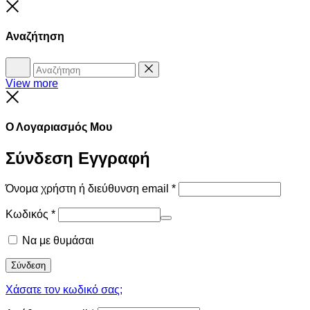
Close
Αναζήτηση
Αναζήτηση
Reset
View more
Close
Ο Λογαριασμός Μου
Σύνδεση
Εγγραφή
Όνομα χρήστη ή διεύθυνση email
*
Κωδικός
*
Να με θυμάσαι
Σύνδεση
Χάσατε τον κωδικό σας;