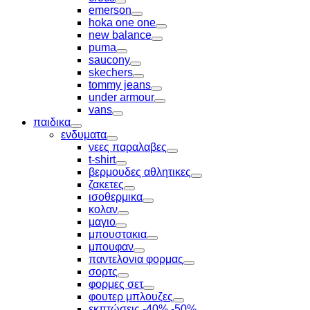
Toggle
emerson
Toggle
hoka one one
Toggle
new balance
Toggle
puma
Toggle
saucony
Toggle
skechers
Toggle
tommy jeans
Toggle
under armour
Toggle
vans
Toggle
παιδικα
Toggle
ενδυματα
Toggle
νεες παραλαβες
Toggle
t-shirt
Toggle
βερμουδες αθλητικες
Toggle
ζακετες
Toggle
ισοθερμικα
Toggle
κολαν
Toggle
μαγιο
Toggle
μπουστακια
Toggle
μπουφαν
Toggle
παντελονια φορμας
Toggle
σορτς
Toggle
φορμες σετ
Toggle
φουτερ μπλουζες
Toggle
εκπτώσεις -40% -50%