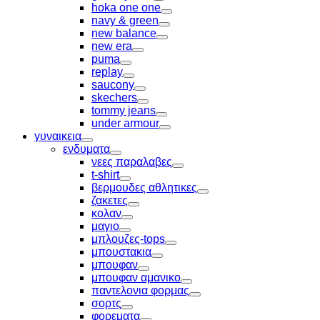
Toggle
hoka one one
Toggle
navy & green
Toggle
new balance
Toggle
new era
Toggle
puma
Toggle
replay
Toggle
saucony
Toggle
skechers
Toggle
tommy jeans
Toggle
under armour
Toggle
γυναικεια
Toggle
ενδυματα
Toggle
νεες παραλαβες
Toggle
t-shirt
Toggle
βερμουδες αθλητικες
Toggle
ζακετες
Toggle
κολαν
Toggle
μαγιο
Toggle
μπλουζες-tops
Toggle
μπουστακια
Toggle
μπουφαν
Toggle
μπουφαν αμανικο
Toggle
παντελονια φορμας
Toggle
σορτς
Toggle
φορεματα