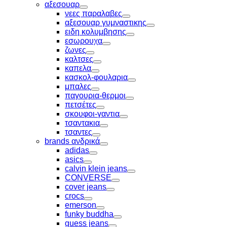
Toggle
αξεσουαρ
Toggle
νεες παραλαβες
Toggle
αξεσουαρ γυμναστικης
Toggle
ειδη κολυμβησης
Toggle
εσωρουχα
Toggle
ζωνες
Toggle
καλτσες
Toggle
καπελα
Toggle
κασκολ-φουλαρια
Toggle
μπαλες
Toggle
παγουρια-θερμοι
Toggle
πετσέτες
Toggle
σκουφοι-γαντια
Toggle
τσαντακια
Toggle
τσαντες
Toggle
brands ανδρικά
Toggle
adidas
Toggle
asics
Toggle
calvin klein jeans
Toggle
CONVERSE
Toggle
cover jeans
Toggle
crocs
Toggle
emerson
Toggle
funky buddha
Toggle
guess jeans