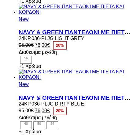
48,00€.
+1 Χρώμα
New
NAVY & GREEN ΠΑΝΤΕΛΟΝΙ ME ΠΙΕΤΑ ΚΑΙ ΚΟΡΔΟΝΙ
24KP.036-PLJG LIGHT GREY
Original
Η
95,00
€
76,00
€
20%
price
τρέχουσα
Διαθέσιμα μεγέθη
was:
τιμή
56
95,00€.
είναι:
76,00€.
+1 Χρώμα
New
NAVY & GREEN ΠΑΝΤΕΛΟΝΙ ME ΠΙΕΤΑ ΚΑΙ ΚΟΡΔΟΝΙ
24KP.036-PLJG DIRTY BLUE
Original
Η
95,00
€
76,00
€
20%
price
τρέχουσα
Διαθέσιμα μεγέθη
was:
τιμή
48
50
54
95,00€.
είναι:
76,00€.
+1 Χρώμα