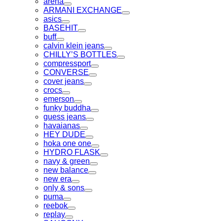
arena
Toggle
ARMANI EXCHANGE
Toggle
asics
Toggle
BASEHIT
Toggle
buff
Toggle
calvin klein jeans
Toggle
CHILLY’S BOTTLES
Toggle
compressport
Toggle
CONVERSE
Toggle
cover jeans
Toggle
crocs
Toggle
emerson
Toggle
funky buddha
Toggle
guess jeans
Toggle
havaianas
Toggle
HEY DUDE
Toggle
hoka one one
Toggle
HYDRO FLASK
Toggle
navy & green
Toggle
new balance
Toggle
new era
Toggle
only & sons
Toggle
puma
Toggle
reebok
Toggle
replay
Toggle