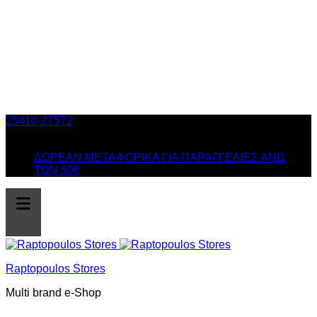
25410-27572
Τηλ. Παραγγελίες
/ Δευ-Σαβ: 09:00 – 14:00 &
Τρi-Πεμ-Παρ: 17:30 – 21:00
ΔΩΡΕΑΝ ΜΕΤΑΦΟΡΙΚΑ ΓΙΑ ΠΑΡΑΓΓΕΛΙΕΣ ΑΝΩ
ΤΩΝ 50€
Raptopoulos Stores
Multi brand e-Shop