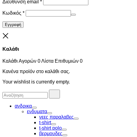
Διεύθυνση email
*
Κωδικός
*
Εγγραφή
Close
Καλάθι
Καλάθι Αγορών
0
Λίστα Επιθυμιών
0
Κανένα προϊόν στο καλάθι σας.
Your wishlist is currently empty.
Αναζήτησα
Αναζήτηση
για:
ανδρικα
Toggle
ενδυματα
Toggle
νεες παραλαβες
Toggle
t-shirt
Toggle
t-shirt polo
Toggle
βερμουδες