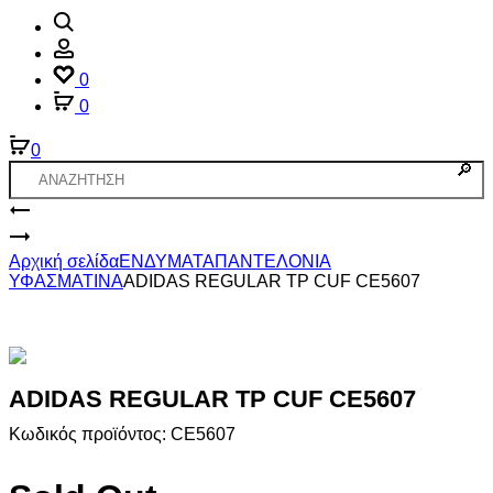
Αναζήτηση
Account
0
0
0
Product
ADIDAS
REGULAR
ADIDAS
navigation
TP
SUPERSTAR
Αρχική σελίδα
ΕΝΔΥΜΑΤΑ
ΠΑΝΤΕΛΟΝΙΑ
CUF
PANTS
ΥΦΑΣΜΑΤΙΝΑ
ADIDAS REGULAR TP CUF CE5607
ADIDAS REGULAR TP CUF CE5607
Κωδικός προϊόντος: CE5607