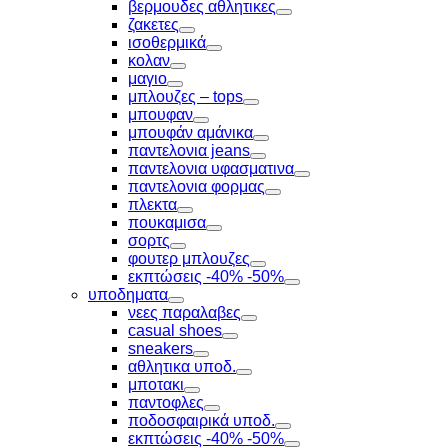
Toggle
βερμουδες αθλητικες
Toggle
ζακετες
Toggle
ισοθερμικά
Toggle
κολαν
Toggle
μαγιο
Toggle
μπλουζες – tops
Toggle
μπουφαν
Toggle
μπουφάν αμάνικα
Toggle
παντελονια jeans
Toggle
παντελονια υφασματινα
Toggle
παντελονια φορμας
Toggle
πλεκτα
Toggle
πουκαμισα
Toggle
σορτς
Toggle
φουτερ μπλουζες
Toggle
εκπτώσεις -40% -50%
Toggle
υποδηματα
Toggle
νεες παραλαβες
Toggle
casual shoes
Toggle
sneakers
Toggle
αθλητικα υποδ.
Toggle
μποτακι
Toggle
παντοφλες
Toggle
ποδοσφαιρικά υποδ.
Toggle
εκπτώσεις -40% -50%