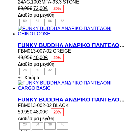
24AG.1003MFA-93.3 STONE
Original
Η
89,90
€
72,00
€
20%
price
τρέχουσα
Διαθέσιμα μεγέθη
was:
τιμή
50
54
56
58
89,90€.
είναι:
72,00€.
FUNKY BUDDHA ΑΝΔΡΙΚΟ ΠΑΝΤΕΛΟΝΙ CHINO LOOSE
FBM013-007-02 GREIGE
Original
Η
49,95
€
40,00
€
20%
price
τρέχουσα
Διαθέσιμα μεγέθη
was:
τιμή
28
30
32
49,95€.
είναι:
40,00€.
+1 Χρώμα
FUNKY BUDDHA ΑΝΔΡΙΚΟ ΠΑΝΤΕΛΟΝΙ CARGO BASIC
FBM013-002-02 BLACK
Original
Η
59,95
€
48,00
€
20%
price
τρέχουσα
Διαθέσιμα μεγέθη
was:
τιμή
28
34
38
40
59,95€.
είναι: