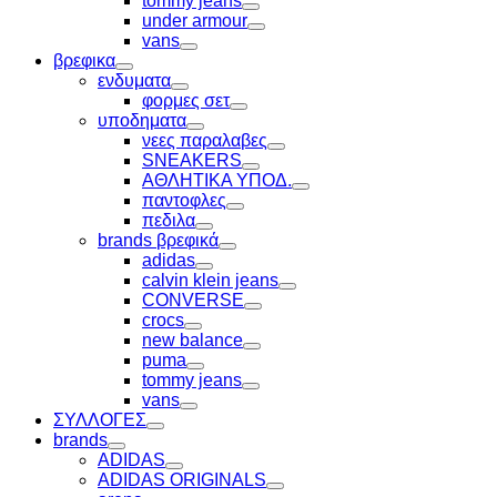
tommy jeans
Toggle
under armour
Toggle
vans
Toggle
βρεφικα
Toggle
ενδυματα
Toggle
φορμες σετ
Toggle
υποδηματα
Toggle
νεες παραλαβες
Toggle
SNEAKERS
Toggle
ΑΘΛΗΤΙΚΑ ΥΠΟΔ.
Toggle
παντοφλες
Toggle
πεδιλα
Toggle
brands βρεφικά
Toggle
adidas
Toggle
calvin klein jeans
Toggle
CONVERSE
Toggle
crocs
Toggle
new balance
Toggle
puma
Toggle
tommy jeans
Toggle
vans
Toggle
ΣΥΛΛΟΓΕΣ
Toggle
brands
Toggle
ADIDAS
Toggle
ADIDAS ORIGINALS
Toggle