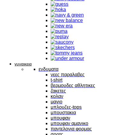
γυναικεια
ενδυματα
νεες παραλαβες
t-shirt
βερμουδες αθλητικες
ζακετες
κολαν
μαγιο
μπλουζες-tops
μπουστακια
μπουφαν
μπουφαν αμανικο
παντελονια φορμας
σορτς