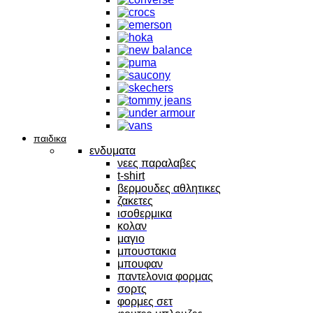
παιδικα
ενδυματα
νεες παραλαβες
t-shirt
βερμουδες αθλητικες
ζακετες
ισοθερμικα
κολαν
μαγιο
μπουστακια
μπουφαν
παντελονια φορμας
σορτς
φορμες σετ