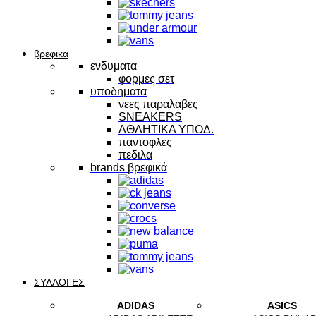
βρεφικα
ενδυματα
φορμες σετ
υποδηματα
νεες παραλαβες
SNEAKERS
ΑΘΛΗΤΙΚΑ ΥΠΟΔ.
παντοφλες
πεδιλα
brands βρεφικά
ΣΥΛΛΟΓΕΣ
ADIDAS
ASICS