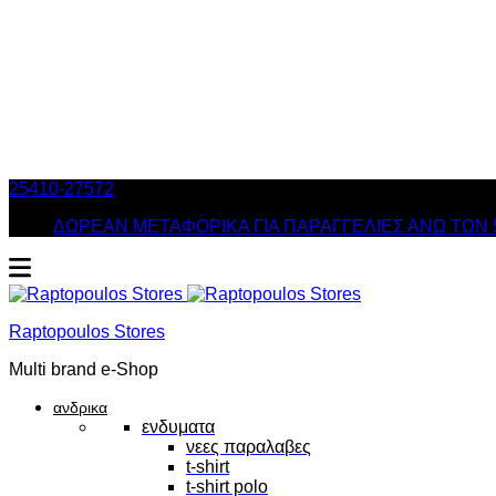
25410-27572
Τηλ. Παραγγελίες
/ Δευ-Σαβ: 09:00 – 14:00 & Τρ
ΔΩΡΕΑΝ ΜΕΤΑΦΟΡΙΚΑ ΓΙΑ ΠΑΡΑΓΓΕΛΙΕΣ ΑΝΩ ΤΩΝ 
Raptopoulos Stores
Multi brand e-Shop
ανδρικα
ενδυματα
νεες παραλαβες
t-shirt
t-shirt polo