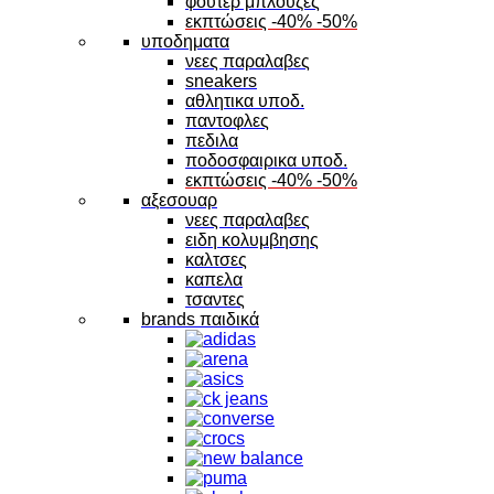
φουτερ μπλουζες
εκπτώσεις -40% -50%
υποδηματα
νεες παραλαβες
sneakers
αθλητικα υποδ.
παντοφλες
πεδιλα
ποδοσφαιρικα υποδ.
εκπτώσεις -40% -50%
αξεσουαρ
νεες παραλαβες
ειδη κολυμβησης
καλτσες
καπελα
τσαντες
brands παιδικά