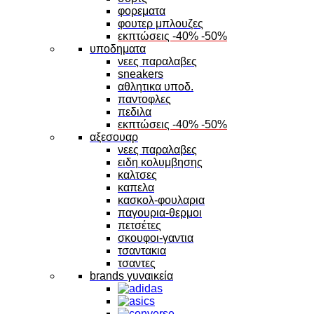
φορεματα
φουτερ μπλουζες
εκπτώσεις -40% -50%
υποδηματα
νεες παραλαβες
sneakers
αθλητικα υποδ.
παντοφλες
πεδιλα
εκπτώσεις -40% -50%
αξεσουαρ
νεες παραλαβες
ειδη κολυμβησης
καλτσες
καπελα
κασκολ-φουλαρια
παγουρια-θερμοι
πετσέτες
σκουφοι-γαντια
τσαντακια
τσαντες
brands γυναικεία