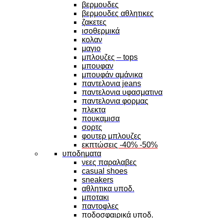
βερμουδες
βερμουδες αθλητικες
ζακετες
ισοθερμικά
κολαν
μαγιο
μπλουζες – tops
μπουφαν
μπουφάν αμάνικα
παντελονια jeans
παντελονια υφασματινα
παντελονια φορμας
πλεκτα
πουκαμισα
σορτς
φουτερ μπλουζες
εκπτώσεις -40% -50%
υποδηματα
νεες παραλαβες
casual shoes
sneakers
αθλητικα υποδ.
μποτακι
παντοφλες
ποδοσφαιρικά υποδ.