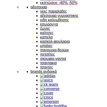
εκπτώσεις -40% -50%
αξεσουαρ
νεες παραλαβες
αξεσουαρ γυμναστικης
ειδη κολυμβησης
εσωρουχα
ζωνες
καλτσες
καπελα
κασκολ-φουλαρια
μπαλες
παγουρια-θερμοι
πετσέτες
σκουφοι-γαντια
τσαντακια
τσαντες
brands ανδρικά