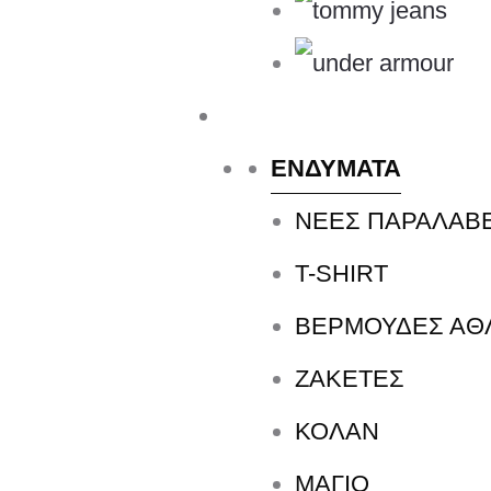
Backpack με 3 Bar Logo, που περιέχει ανα
ώμου είναι επενδεδυμένοι για άνεση, ενώ
τσέπες με φερμουάρ μεταφέρουν τα μικρο
ΕΝΔΥΜΑΤΑ
ανακυκλωμένα υλικά. Επαναχρησιμοποιών
ΝΕΕΣ ΠΑΡΑΛΑΒ
από τους μη ανανεώσιμους πόρους, και το
T-SHIRT
100% πολυεστέρας (ανακυκλωμένος) Δύο 
ΒΕΡΜΟΥΔΕΣ ΑΘ
Ρυθμιζόμενοι ιμάντες ώμου με επένδυση
ΖΑΚΕΤΕΣ
IS7038
ΚΟΛΑΝ
ΜΑΓΙΟ