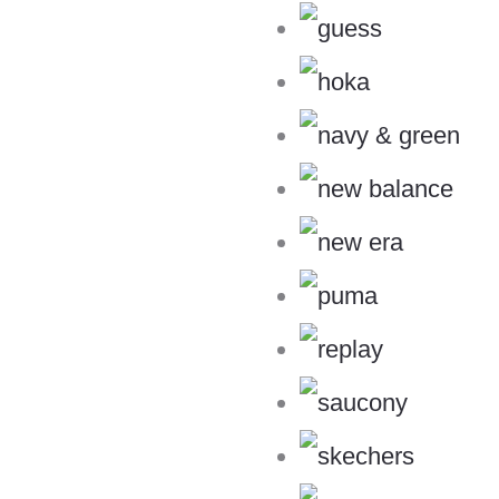
Σημειώστε τον κωδικό χρέωσης παρ
τηλ.25410/72774)
Αποστείλετε το δέμα με ELTA COURI
Τα έξοδα είναι 6,00€ (μεταφορικά από