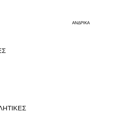
-Πεμ-Παρ: 17:30 – 21:00
ΑΝΔΡΙΚΑ
ADIDAS MOTION LOGO BACKPACK
ΕΣ
ADIDA
BACKP
Κωδικός π
ΛΗΤΙΚΕΣ
Η χαμηλότ
είναι:
33,