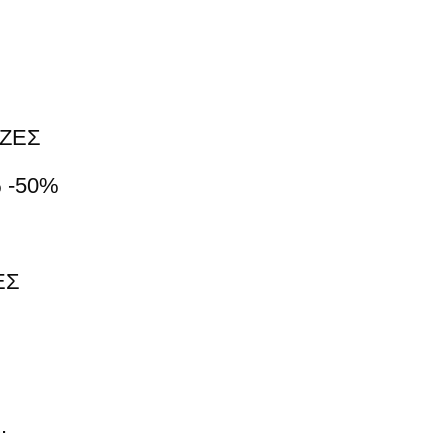
S
M
O
T
ΖΕΣ
Επιπλέον πληροφορίες
Επιστροφ
I
 -50%
O
N
ΕΣ
ck με 3 Bar Logo, που περιέχει ανακυκλωμένα
L
O
ένο να κινείται. Οι ιμάντες ώμου είναι επενδε
G
α πάρεις ό,τι χρειάζεσαι. Οι τσέπες με φερμο
.
O