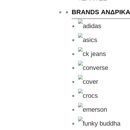
FW'25
BRANDS ΑΝΔΡΙΚ
Brands
ADIDAS
Sport Activites
CASUAL-LIFESTYLE
Ενημερώστε τηλεφωνικώς ή με email 
Συμπληρώστε το
Δελτίο αλλαγής rap
που παραλάβατε.
Συσκευάστε σωστά το προϊόν και βάλ