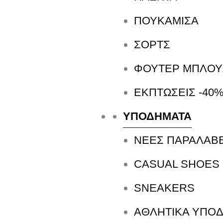
ΠΟΥΚΑΜΙΣΑ
ΣΟΡΤΣ
ΦΟΥΤΕΡ ΜΠΛΟΥ
Περιγραφή
ΕΚΠΤΏΣΕΙΣ -40%
ΥΠΟΔΗΜΑΤΑ
ΝΕΕΣ ΠΑΡΑΛΑΒ
Backpa
CASUAL SHOES
Αυτό το adidas backpack είναι σχεδιασμ
SNEAKERS
κρατούν τα πάντα οργανωμένα, για ν
ΑΘΛΗΤΙΚΑ ΥΠΟΔ