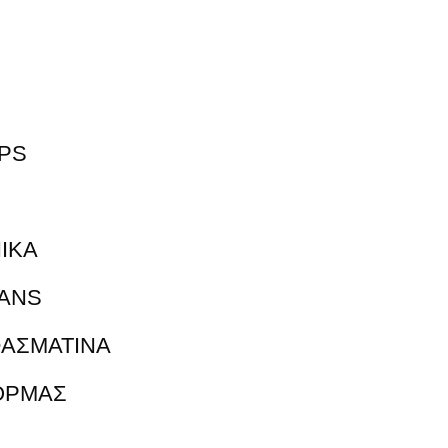
33,00
Αγοράζο
-10%
PS
Σε απόθε
A
ΙΚΑ
D
EANS
I
ΦΑΣΜΑΤΙΝΑ
D
ΟΡΜΑΣ
A