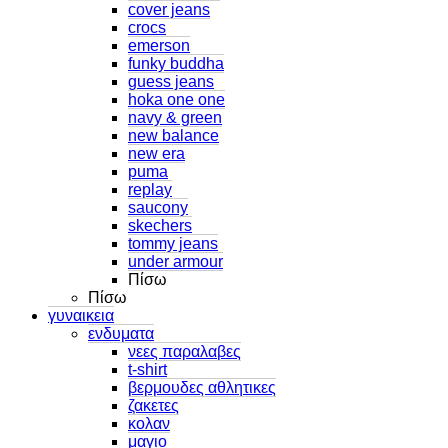
cover jeans
crocs
emerson
funky buddha
guess jeans
hoka one one
navy & green
new balance
new era
puma
replay
saucony
skechers
tommy jeans
under armour
Πίσω
Πίσω
γυναικεια
ενδυματα
νεες παραλαβες
t-shirt
βερμουδες αθλητικες
ζακετες
κολαν
μαγιο