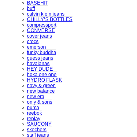
BASEHIT
buff
calvin klein jeans
CHILLY’S BOTTLES
compressport
CONVERSE
cover jeans
crocs
emerson
funky buddha
guess jeans
havaianas
HEY DUDE
hoka one one
HYDRO FLASK
navy & green
new balance
new era
only & sons
puma
reebok
replay
SAUCONY
skechers
staff jeans