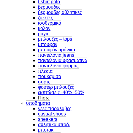
t-shirt polo
βερμουδες
βερμουδες αθλητικες
ζακετες
ισοθερμικά
κολαν
μαγιο
μπλουζες – tops
μπουφαν
μπουφάν αμάνικα
παντελονια jeans
παντελονια υφασματινα
παντελονια φορμας
πλεκτα
πουκαμισα
σορτς
φουτερ μπλουζες
εκπτώσεις -40% -50%
Πίσω
υποδηματα
νεες παραλαβες
casual shoes
sneakers
αθλητικα υποδ.
μποτακι