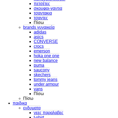
πετσέτες
σκουφοι-γαντια
τσαντακια
τσαντες
Πίσω
brands γυναικεία
adidas
asics
CONVERSE
crocs
emerson
hoka one one
new balance
puma
saucony
skechers
tommy jeans
under armour
vans
Πίσω
Πίσω
παιδικα
ενδυματα
νεες παραλαβες
t-shirt