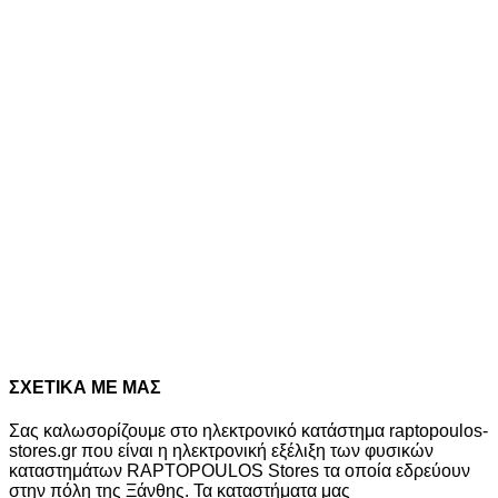
τρέχουσα τιμή είναι: 161,00€.
15%
Διαθέσιμα μεγέθη
1/2
1/2
1/2
37
37
38
39
40
40
41
41
New
9%
ADIDAS LIGHTORAMA RNR MINN INFANTS SHOES
HQ9193
55,00
€
Original price was: 55,00€.
50,00
€
Η
τρέχουσα τιμή είναι: 50,00€.
9%
Διαθέσιμα μεγέθη
19
20
21
22
23
24
25
26
27
ΣΧΕΤΙΚΑ ΜΕ ΜΑΣ
Σας καλωσορίζουμε στο ηλεκτρονικό κατάστημα raptopoulos-
stores.gr που είναι η ηλεκτρονική εξέλιξη των φυσικών
καταστημάτων RAPTOPOULOS Stores τα οποία εδρεύουν
στην πόλη της Ξάνθης. Τα καταστήματα μας