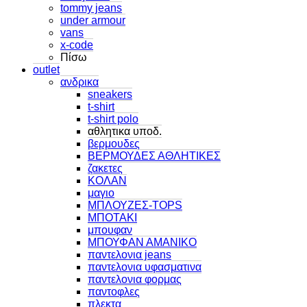
tommy jeans
under armour
vans
x-code
Πίσω
outlet
ανδρικα
sneakers
t-shirt
t-shirt polo
αθλητικα υποδ.
βερμουδες
ΒΕΡΜΟΥΔΕΣ ΑΘΛΗΤΙΚΕΣ
ζακετες
ΚΟΛΑΝ
μαγιο
ΜΠΛΟΥΖΕΣ-TOPS
ΜΠΟΤΑΚΙ
μπουφαν
ΜΠΟΥΦΑΝ ΑΜΑΝΙΚΟ
παντελονια jeans
παντελονια υφασματινα
παντελονια φορμας
παντοφλες
πλεκτα