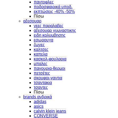
παντοφλες
ποδοσφαιρικά υποδ.
εκπτώσεις -40% -50%
Πίσω
αξεσουαρ
νεες παραλαβες
αξεσουαρ γυμναστικης
ειδη κολυμβησης
εσωρουχα
ζωνες
καλτσες
καπελα
κασκολ-φουλαρια
μπαλες
παγουρια-θερμοι
πετσέτες
σκουφοι-γαντια
τσαντακια
τσαντες
Πίσω
brands ανδρικά
adidas
asics
calvin klein jeans
CONVERSE