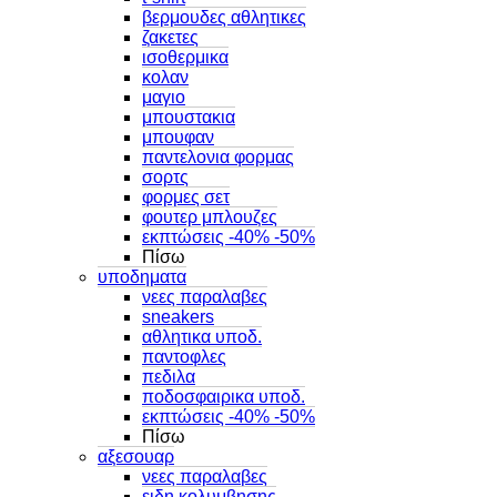
βερμουδες αθλητικες
ζακετες
ισοθερμικα
κολαν
μαγιο
μπουστακια
μπουφαν
παντελονια φορμας
σορτς
φορμες σετ
φουτερ μπλουζες
εκπτώσεις -40% -50%
Πίσω
υποδηματα
νεες παραλαβες
sneakers
αθλητικα υποδ.
παντοφλες
πεδιλα
ποδοσφαιρικα υποδ.
εκπτώσεις -40% -50%
Πίσω
αξεσουαρ
νεες παραλαβες
ειδη κολυμβησης