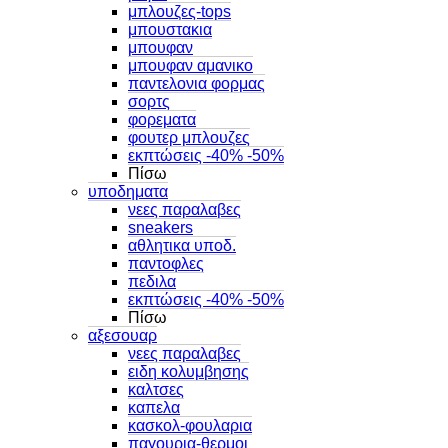
μπλουζες-tops
μπουστακια
μπουφαν
μπουφαν αμανικο
παντελονια φορμας
σορτς
φορεματα
φουτερ μπλουζες
εκπτώσεις -40% -50%
Πίσω
υποδηματα
νεες παραλαβες
sneakers
αθλητικα υποδ.
παντοφλες
πεδιλα
εκπτώσεις -40% -50%
Πίσω
αξεσουαρ
νεες παραλαβες
ειδη κολυμβησης
καλτσες
καπελα
κασκολ-φουλαρια
παγουρια-θερμοι