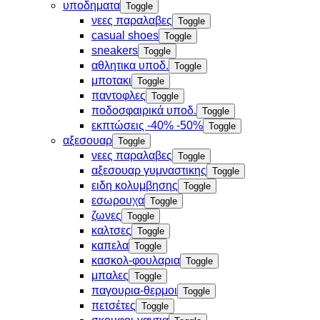
υποδηματα
Toggle
νεες παραλαβες
Toggle
casual shoes
Toggle
sneakers
Toggle
αθλητικα υποδ.
Toggle
μποτακι
Toggle
παντοφλες
Toggle
ποδοσφαιρικά υποδ.
Toggle
εκπτώσεις -40% -50%
Toggle
αξεσουαρ
Toggle
νεες παραλαβες
Toggle
αξεσουαρ γυμναστικης
Toggle
ειδη κολυμβησης
Toggle
εσωρουχα
Toggle
ζωνες
Toggle
καλτσες
Toggle
καπελα
Toggle
κασκολ-φουλαρια
Toggle
μπαλες
Toggle
παγουρια-θερμοι
Toggle
πετσέτες
Toggle