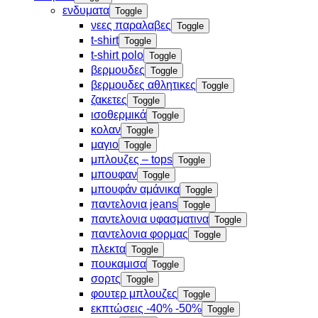
ενδυματα
Toggle
νεες παραλαβες
Toggle
t-shirt
Toggle
t-shirt polo
Toggle
βερμουδες
Toggle
βερμουδες αθλητικες
Toggle
ζακετες
Toggle
ισοθερμικά
Toggle
κολαν
Toggle
μαγιο
Toggle
μπλουζες – tops
Toggle
μπουφαν
Toggle
μπουφάν αμάνικα
Toggle
παντελονια jeans
Toggle
παντελονια υφασματινα
Toggle
παντελονια φορμας
Toggle
πλεκτα
Toggle
πουκαμισα
Toggle
σορτς
Toggle
φουτερ μπλουζες
Toggle
εκπτώσεις -40% -50%
Toggle