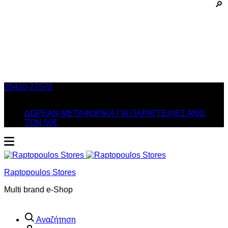
25410-27572
Τηλ. Παραγγελίες
/ Δευ-Σαβ: 09:00 – 14:00 &
Τρi-Πεμ-Παρ: 17:30 – 21:00
ΔΩΡΕΑΝ ΜΕΤΑΦΟΡΙΚΑ ΓΙΑ ΠΑΡΑΓΓΕΛΙΕΣ ΑΝΩ
ΤΩΝ 50€
Raptopoulos Stores
Multi brand e-Shop
Αναζήτηση