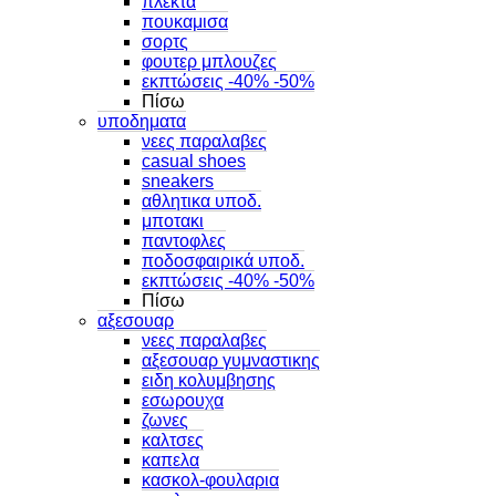
πλεκτα
πουκαμισα
σορτς
φουτερ μπλουζες
εκπτώσεις -40% -50%
Πίσω
υποδηματα
νεες παραλαβες
casual shoes
sneakers
αθλητικα υποδ.
μποτακι
παντοφλες
ποδοσφαιρικά υποδ.
εκπτώσεις -40% -50%
Πίσω
αξεσουαρ
νεες παραλαβες
αξεσουαρ γυμναστικης
ειδη κολυμβησης
εσωρουχα
ζωνες
καλτσες
καπελα
κασκολ-φουλαρια