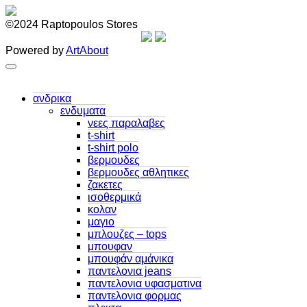
©2024 Raptopoulos Stores
Powered by
ArtAbout
ανδρικα
ενδυματα
νεες παραλαβες
t-shirt
t-shirt polo
βερμουδες
βερμουδες αθλητικες
ζακετες
ισοθερμικά
κολαν
μαγιο
μπλουζες – tops
μπουφαν
μπουφάν αμάνικα
παντελονια jeans
παντελονια υφασματινα
παντελονια φορμας