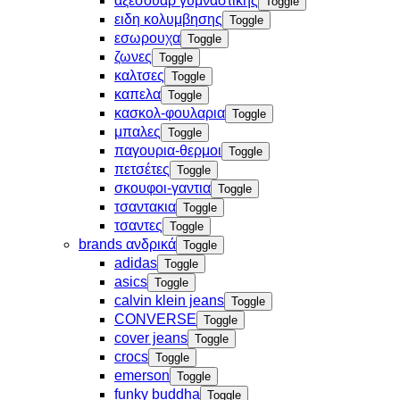
αξεσουαρ γυμναστικης
Toggle
ειδη κολυμβησης
Toggle
εσωρουχα
Toggle
ζωνες
Toggle
καλτσες
Toggle
καπελα
Toggle
κασκολ-φουλαρια
Toggle
μπαλες
Toggle
παγουρια-θερμοι
Toggle
πετσέτες
Toggle
σκουφοι-γαντια
Toggle
τσαντακια
Toggle
τσαντες
Toggle
brands ανδρικά
Toggle
adidas
Toggle
asics
Toggle
calvin klein jeans
Toggle
CONVERSE
Toggle
cover jeans
Toggle
crocs
Toggle
emerson
Toggle
funky buddha
Toggle