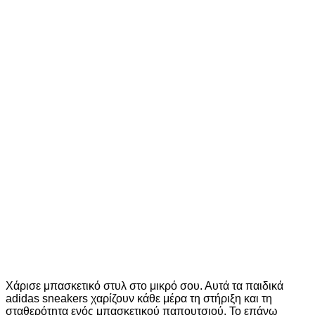
NEW BALANCE 1080v15 WOMENS RUNNING SHOES
W10807U3
189,95
€
Original price was: 189,95€.
161,00
€
Η
τρέχουσα τιμή είναι: 161,00€.
15%
Διαθέσιμα μεγέθη
1/2
1/2
1/2
37
37
38
39
40
40
41
41
New
9%
ADIDAS LIGHTORAMA RNR MINN INFANTS SHOES
HQ9193
55,00
€
Original price was: 55,00€.
50,00
€
Η
τρέχουσα τιμή είναι: 50,00€.
9%
Διαθέσιμα μεγέθη
19
20
21
22
23
24
25
26
27
Χάρισε μπασκετικό στυλ στο μικρό σου. Αυτά τα παιδικά
adidas sneakers χαρίζουν κάθε μέρα τη στήριξη και τη
σταθερότητα ενός μπασκετικού παπουτσιού. Το επάνω