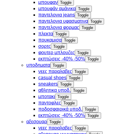
μπουφαν
Toggle
μπουφάν αμάνικα
Toggle
παντελονια jeans
Toggle
παντελονια υφασματινα
Toggle
παντελονια φορμας
Toggle
πλεκτα
Toggle
πουκαμισα
Toggle
σορτς
Toggle
φουτερ μπλουζες
Toggle
εκπτώσεις -40% -50%
Toggle
υποδηματα
Toggle
νεες παραλαβες
Toggle
casual shoes
Toggle
sneakers
Toggle
αθλητικα υποδ.
Toggle
μποτακι
Toggle
παντοφλες
Toggle
ποδοσφαιρικά υποδ.
Toggle
εκπτώσεις -40% -50%
Toggle
αξεσουαρ
Toggle
νεες παραλαβες
Toggle