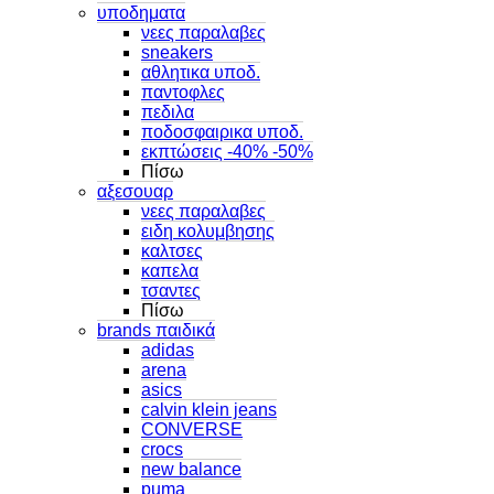
υποδηματα
νεες παραλαβες
sneakers
αθλητικα υποδ.
παντοφλες
πεδιλα
ποδοσφαιρικα υποδ.
εκπτώσεις -40% -50%
Πίσω
αξεσουαρ
νεες παραλαβες
ειδη κολυμβησης
καλτσες
καπελα
τσαντες
Πίσω
brands παιδικά
adidas
arena
asics
calvin klein jeans
CONVERSE
crocs
new balance
puma