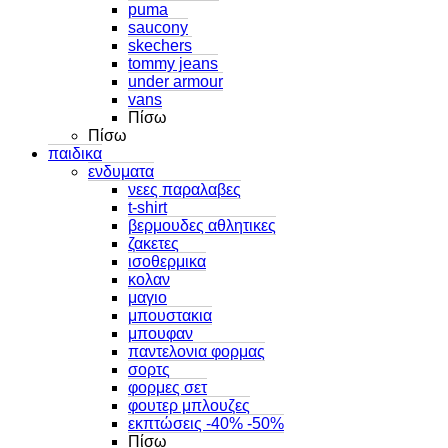
puma
saucony
skechers
tommy jeans
under armour
vans
Πίσω
Πίσω
παιδικα
ενδυματα
νεες παραλαβες
t-shirt
βερμουδες αθλητικες
ζακετες
ισοθερμικα
κολαν
μαγιο
μπουστακια
μπουφαν
παντελονια φορμας
σορτς
φορμες σετ
φουτερ μπλουζες
εκπτώσεις -40% -50%
Πίσω