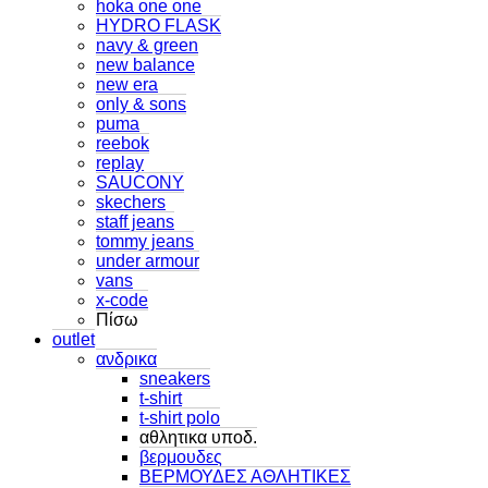
hoka one one
HYDRO FLASK
navy & green
new balance
new era
only & sons
puma
reebok
replay
SAUCONY
skechers
staff jeans
tommy jeans
under armour
vans
x-code
Πίσω
outlet
ανδρικα
sneakers
t-shirt
t-shirt polo
αθλητικα υποδ.
βερμουδες
ΒΕΡΜΟΥΔΕΣ ΑΘΛΗΤΙΚΕΣ