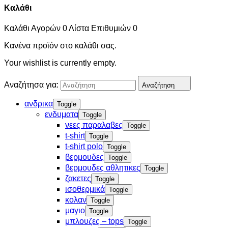
Καλάθι
Καλάθι Αγορών
0
Λίστα Επιθυμιών
0
Κανένα προϊόν στο καλάθι σας.
Your wishlist is currently empty.
Αναζήτησα για:
Αναζήτηση
ανδρικα
Toggle
ενδυματα
Toggle
νεες παραλαβες
Toggle
t-shirt
Toggle
t-shirt polo
Toggle
βερμουδες
Toggle
βερμουδες αθλητικες
Toggle
ζακετες
Toggle
ισοθερμικά
Toggle
κολαν
Toggle
μαγιο
Toggle
μπλουζες – tops
Toggle