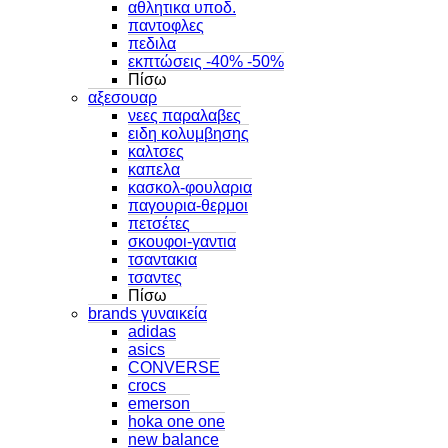
αθλητικα υποδ.
παντοφλες
πεδιλα
εκπτώσεις -40% -50%
Πίσω
αξεσουαρ
νεες παραλαβες
ειδη κολυμβησης
καλτσες
καπελα
κασκολ-φουλαρια
παγουρια-θερμοι
πετσέτες
σκουφοι-γαντια
τσαντακια
τσαντες
Πίσω
brands γυναικεία
adidas
asics
CONVERSE
crocs
emerson
hoka one one
new balance