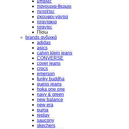
μπαλες
παγουρια-θερμοι
πετσέτες
σκουφοι-γαντια
τσαντακια
τσαντες
Πίσω
brands ανδρικά
adidas
asics
calvin klein jeans
CONVERSE
cover jeans
crocs
emerson
funky buddha
guess jeans
hoka one one
navy & green
new balance
new era
puma
replay
saucony
skechers