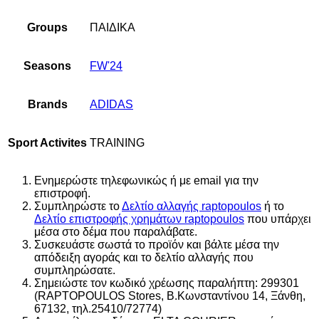
Groups
ΠΑΙΔΙΚΑ
Seasons
FW'24
Brands
ADIDAS
Sport Activites
TRAINING
Ενημερώστε τηλεφωνικώς ή με email για την
επιστροφή.
Συμπληρώστε το
Δελτίο αλλαγής raptopoulos
ή το
Δελτίο επιστροφής χρημάτων raptopoulos
που υπάρχει
μέσα στο δέμα που παραλάβατε.
Συσκευάστε σωστά το προϊόν και βάλτε μέσα την
απόδειξη αγοράς και το δελτίο αλλαγής που
συμπληρώσατε.
Σημειώστε τον κωδικό χρέωσης παραλήπτη: 299301
(RAPTOPOULOS Stores, Β.Κωνσταντίνου 14, Ξάνθη,
67132, τηλ.25410/72774)