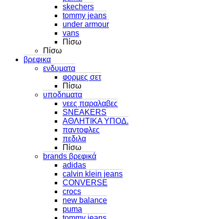
skechers
tommy jeans
under armour
vans
Πίσω
Πίσω
βρεφικα
ενδυματα
φορμες σετ
Πίσω
υποδηματα
νεες παραλαβες
SNEAKERS
ΑΘΛΗΤΙΚΑ ΥΠΟΔ.
παντοφλες
πεδιλα
Πίσω
brands βρεφικά
adidas
calvin klein jeans
CONVERSE
crocs
new balance
puma
tommy jeans