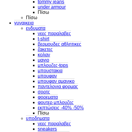
tommy jeans
under armour
Πίσω
Πίσω
γυναικεια
ενδυματα
νεες παραλαβες
t-shirt
βερμουδες αθλητικες
ζακετες
κολαν
μαγιο
μπλουζες-tops
μπουστακια
μπουφαν
μπουφαν αμανικο
παντελονια φορμας
σορτς
φορεματα
φουτερ μπλουζες
εκπτώσεις -40% -50%
Πίσω
υποδηματα
νεες παραλαβες
sneakers