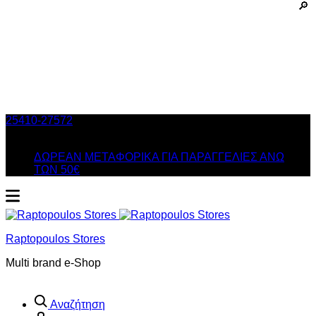
25410-27572
Τηλ. Παραγγελίες
/ Δευ-Σαβ: 09:00 – 14:00 &
Τρi-Πεμ-Παρ: 17:30 – 21:00
ΔΩΡΕΑΝ ΜΕΤΑΦΟΡΙΚΑ ΓΙΑ ΠΑΡΑΓΓΕΛΙΕΣ ΑΝΩ
ΤΩΝ 50€
Raptopoulos Stores
Multi brand e-Shop
Αναζήτηση