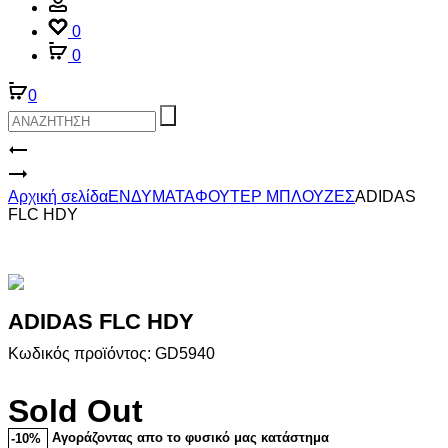
Account
0
0
0
Product
ADIDAS
E
ADIDAS
navigation
AOP
NEW
Αρχική σελίδα
ΕΝΔΥΜΑΤΑ
ΦΟΥΤΕΡ ΜΠΛΟΥΖΕΣ
ADIDAS
HDY
A
FLC HDY
HD
SWT
ADIDAS FLC HDY
Κωδικός προϊόντος: GD5940
Sold Out
Αγοράζοντας απο το φυσικό μας κατάστημα
-10%