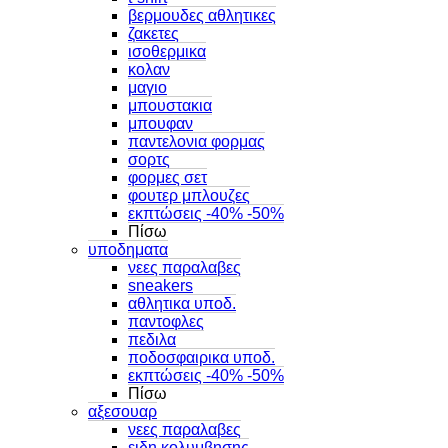
βερμουδες αθλητικες
ζακετες
ισοθερμικα
κολαν
μαγιο
μπουστακια
μπουφαν
παντελονια φορμας
σορτς
φορμες σετ
φουτερ μπλουζες
εκπτώσεις -40% -50%
Πίσω
υποδηματα
νεες παραλαβες
sneakers
αθλητικα υποδ.
παντοφλες
πεδιλα
ποδοσφαιρικα υποδ.
εκπτώσεις -40% -50%
Πίσω
αξεσουαρ
νεες παραλαβες
ειδη κολυμβησης