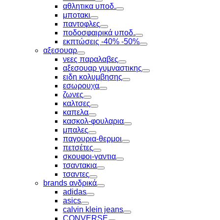
Toggle
αθλητικα υποδ.
Toggle
μποτακι
Toggle
παντοφλες
Toggle
ποδοσφαιρικά υποδ.
Toggle
εκπτώσεις -40% -50%
Toggle
αξεσουαρ
Toggle
νεες παραλαβες
Toggle
αξεσουαρ γυμναστικης
Toggle
ειδη κολυμβησης
Toggle
εσωρουχα
Toggle
ζωνες
Toggle
καλτσες
Toggle
καπελα
Toggle
κασκολ-φουλαρια
Toggle
μπαλες
Toggle
παγουρια-θερμοι
Toggle
πετσέτες
Toggle
σκουφοι-γαντια
Toggle
τσαντακια
Toggle
τσαντες
Toggle
brands ανδρικά
Toggle
adidas
Toggle
asics
Toggle
calvin klein jeans
Toggle
CONVERSE