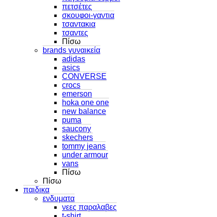
πετσέτες
σκουφοι-γαντια
τσαντακια
τσαντες
Πίσω
brands γυναικεία
adidas
asics
CONVERSE
crocs
emerson
hoka one one
new balance
puma
saucony
skechers
tommy jeans
under armour
vans
Πίσω
Πίσω
παιδικα
ενδυματα
νεες παραλαβες
t-shirt