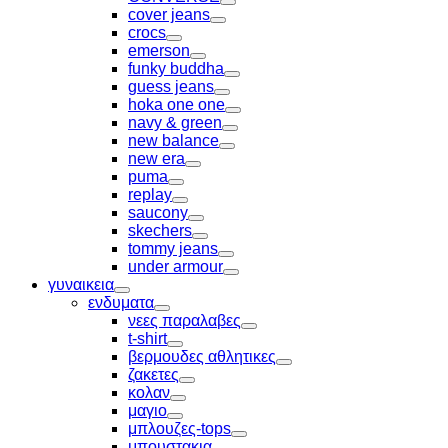
Toggle
cover jeans
Toggle
crocs
Toggle
emerson
Toggle
funky buddha
Toggle
guess jeans
Toggle
hoka one one
Toggle
navy & green
Toggle
new balance
Toggle
new era
Toggle
puma
Toggle
replay
Toggle
saucony
Toggle
skechers
Toggle
tommy jeans
Toggle
under armour
Toggle
γυναικεια
Toggle
ενδυματα
Toggle
νεες παραλαβες
Toggle
t-shirt
Toggle
βερμουδες αθλητικες
Toggle
ζακετες
Toggle
κολαν
Toggle
μαγιο
Toggle
μπλουζες-tops
Toggle
μπουστακια