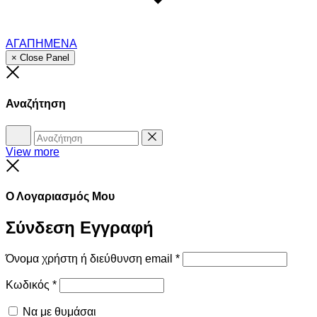
ΑΓΑΠΗΜΕΝΑ
× Close Panel
Close
Αναζήτηση
Αναζήτηση
Reset
View more
Close
Ο Λογαριασμός Μου
Σύνδεση
Εγγραφή
Όνομα χρήστη ή διεύθυνση email
*
Κωδικός
*
Να με θυμάσαι