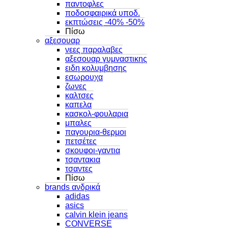
παντοφλες
ποδοσφαιρικά υποδ.
εκπτώσεις -40% -50%
Πίσω
αξεσουαρ
νεες παραλαβες
αξεσουαρ γυμναστικης
ειδη κολυμβησης
εσωρουχα
ζωνες
καλτσες
καπελα
κασκολ-φουλαρια
μπαλες
παγουρια-θερμοι
πετσέτες
σκουφοι-γαντια
τσαντακια
τσαντες
Πίσω
brands ανδρικά
adidas
asics
calvin klein jeans
CONVERSE