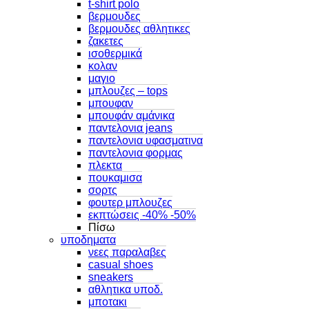
t-shirt polo
βερμουδες
βερμουδες αθλητικες
ζακετες
ισοθερμικά
κολαν
μαγιο
μπλουζες – tops
μπουφαν
μπουφάν αμάνικα
παντελονια jeans
παντελονια υφασματινα
παντελονια φορμας
πλεκτα
πουκαμισα
σορτς
φουτερ μπλουζες
εκπτώσεις -40% -50%
Πίσω
υποδηματα
νεες παραλαβες
casual shoes
sneakers
αθλητικα υποδ.
μποτακι