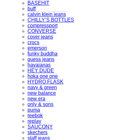
BASEHIT
buff
calvin klein jeans
CHILLY’S BOTTLES
compressport
CONVERSE
cover jeans
crocs
emerson
funky buddha
guess jeans
havaianas
HEY DUDE
hoka one one
HYDRO FLASK
navy & green
new balance
new era
only & sons
puma
reebok
replay
SAUCONY
skechers
staff jeans