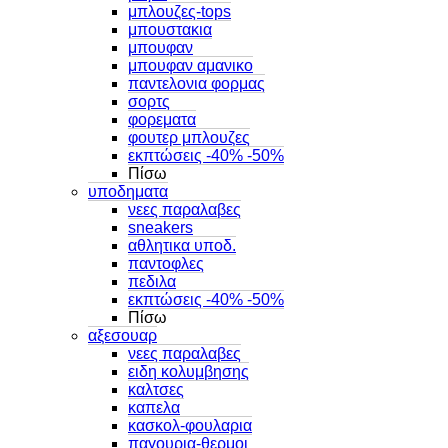
μπλουζες-tops
μπουστακια
μπουφαν
μπουφαν αμανικο
παντελονια φορμας
σορτς
φορεματα
φουτερ μπλουζες
εκπτώσεις -40% -50%
Πίσω
υποδηματα
νεες παραλαβες
sneakers
αθλητικα υποδ.
παντοφλες
πεδιλα
εκπτώσεις -40% -50%
Πίσω
αξεσουαρ
νεες παραλαβες
ειδη κολυμβησης
καλτσες
καπελα
κασκολ-φουλαρια
παγουρια-θερμοι