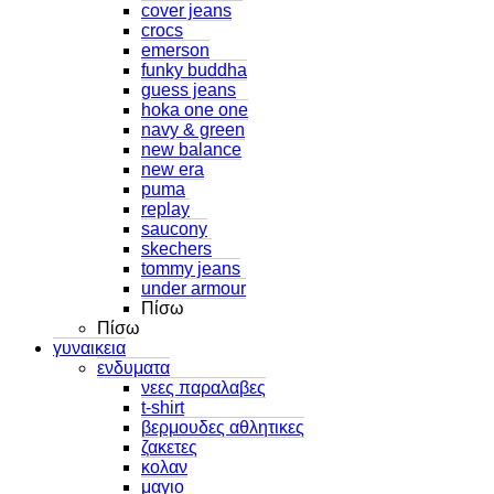
cover jeans
crocs
emerson
funky buddha
guess jeans
hoka one one
navy & green
new balance
new era
puma
replay
saucony
skechers
tommy jeans
under armour
Πίσω
Πίσω
γυναικεια
ενδυματα
νεες παραλαβες
t-shirt
βερμουδες αθλητικες
ζακετες
κολαν
μαγιο