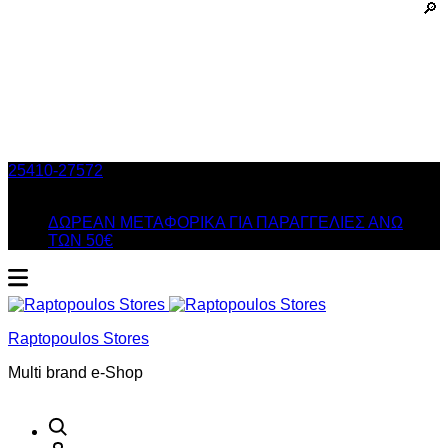
25410-27572
Τηλ. Παραγγελίες
/ Δευ-Σαβ: 09:00 – 14:00 &
Τρi-Πεμ-Παρ: 17:30 – 21:00
ΔΩΡΕΑΝ ΜΕΤΑΦΟΡΙΚΑ ΓΙΑ ΠΑΡΑΓΓΕΛΙΕΣ ΑΝΩ
ΤΩΝ 50€
Raptopoulos Stores
Multi brand e-Shop
Αναζήτηση