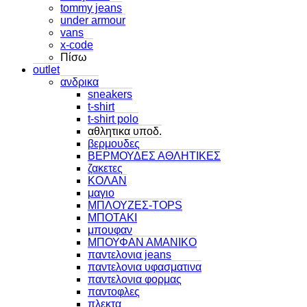
tommy jeans
under armour
vans
x-code
Πίσω
outlet
ανδρικα
sneakers
t-shirt
t-shirt polo
αθλητικα υποδ.
βερμουδες
ΒΕΡΜΟΥΔΕΣ ΑΘΛΗΤΙΚΕΣ
ζακετες
ΚΟΛΑΝ
μαγιο
ΜΠΛΟΥΖΕΣ-TOPS
ΜΠΟΤΑΚΙ
μπουφαν
ΜΠΟΥΦΑΝ ΑΜΑΝΙΚΟ
παντελονια jeans
παντελονια υφασματινα
παντελονια φορμας
παντοφλες
πλεκτα