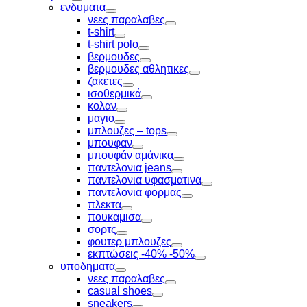
Toggle
ενδυματα
Toggle
νεες παραλαβες
Toggle
t-shirt
Toggle
t-shirt polo
Toggle
βερμουδες
Toggle
βερμουδες αθλητικες
Toggle
ζακετες
Toggle
ισοθερμικά
Toggle
κολαν
Toggle
μαγιο
Toggle
μπλουζες – tops
Toggle
μπουφαν
Toggle
μπουφάν αμάνικα
Toggle
παντελονια jeans
Toggle
παντελονια υφασματινα
Toggle
παντελονια φορμας
Toggle
πλεκτα
Toggle
πουκαμισα
Toggle
σορτς
Toggle
φουτερ μπλουζες
Toggle
εκπτώσεις -40% -50%
Toggle
υποδηματα
Toggle
νεες παραλαβες
Toggle
casual shoes
Toggle
sneakers