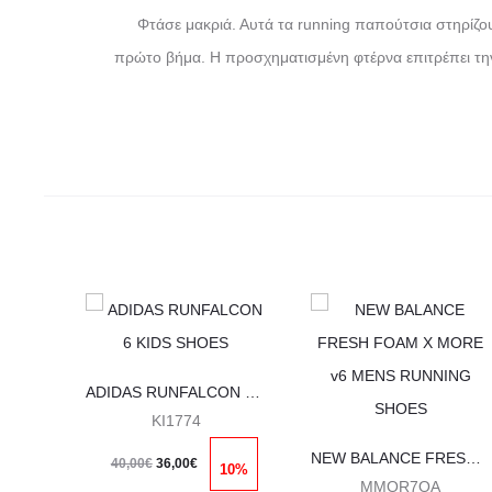
Φτάσε μακριά. Αυτά τα running παπούτσια στηρίζο
πρώτο βήμα. Η προσχηματισμένη φτέρνα επιτρέπει την 
Αυτό
Αυτό
το
το
προϊόν
προϊόν
ADIDAS RUNFALCON 6 KIDS SHOES
έχει
έχει
KI1774
πολλαπλές
πολλαπλέ
Original
Η
NEW BALANCE FRESH FOAM X MORE v6 MENS RUNNING SHOES
40,00
€
36,00
€
10%
παραλλαγές.
παραλλαγ
price
τρέχουσα
MMOR7OA