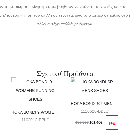
υν τη φυσική σου κίνηση για σε βοηθούν να φτάνεις τους στόχους σου
ελεύθερη κίνηση του αχίλλειου τένοντα, ενώ το στοιχείο στήριξης στο 
σόλα αντέχει πολλά χιλιόμετρα.
Σχετικά Προϊόντα
Αυτό
Αυτό
το
το
προϊόν
προϊόν
HOKA BONDI SR MENS SHOES
έχει
έχει
1110520-BBLC
HOKA BONDI 9 WOMENS RUNNING SHOES
ς
πολλαπλές
πολλαπλές
1162012-BBLC
Original
Η
189,00
€
161,00
€
15%
ές.
παραλλαγές.
παραλλαγές.
Original
Η
price
τρέχουσα