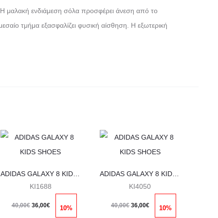
. Η μαλακή ενδιάμεση σόλα προσφέρει άνεση από το
μεσαίο τμήμα εξασφαλίζει φυσική αίσθηση. Η εξωτερική
Αυτό
Αυτό
το
το
προϊόν
προϊόν
ADIDAS GALAXY 8 KIDS SHOES
ADIDAS GALAXY 8 KIDS SHOES
έχει
έχει
KI1688
KI4050
πολλαπλές
πολλαπλές
Original
Η
Original
Η
40,00
€
36,00
€
40,00
€
36,00
€
10%
10%
παραλλαγές.
παραλλαγές.
price
τρέχουσα
price
τρέχουσα