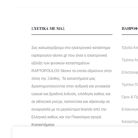
ΣΧΕΤΙΚΑ ΜΕ ΜΑΣ
ΠΛΗΡΟΦ
Σας καλωσορίζουμε στο ηλεκτρονικό κατάστημα
Έξοδα Απ
raptopoulos-stores.gr που είναι η ηλεκτρονική
Τρόποι Α
εξέλιξη των φυσικών καταστημάτων
RAPTOPOULOS Stores τα οποία εδρεύουν στην
Επιστροφέ
πόλη της Ξάνθης. Τα καταστήματα μας
Τρόποι Π
δραστηριοποιούνται στην ανδρική και γυναικεία
casual και βραδινή ένδυση, υπόδηση καθώς και
Όροι & Π
σε αθλητικά ρούχα, παπούτσια και αξεσουάρ σε
συνεργασία με τα μεγαλύτερα brands από την
Επικοινων
Ελληνική καθώς και την Παγκόσμια αγορά.
Καταστήμ
Καταστήματα