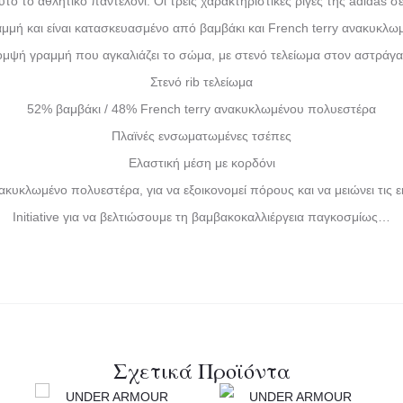
τό το αθλητικό παντελόνι. Οι τρεις χαρακτηριστικές ρίγες της adidas σ
αμμή και είναι κατασκευασμένο από βαμβάκι και French terry ανακυκλ
μψή γραμμή που αγκαλιάζει το σώμα, με στενό τελείωμα στον αστράγ
Στενό rib τελείωμα
52% βαμβάκι / 48% French terry ανακυκλωμένου πολυεστέρα
Πλαϊνές ενσωματωμένες τσέπες
Ελαστική μέση με κορδόνι
κυκλωμένο πολυεστέρα, για να εξοικονομεί πόρους και να μειώνει τις 
Initiative για να βελτιώσουμε τη βαμβακοκαλλιέργεια παγκοσμίως…
Σχετικά Προϊόντα