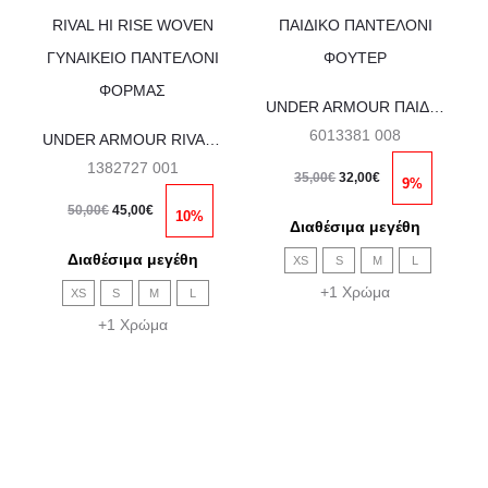
Αυτό
Αυτό
το
το
προϊόν
προϊόν
έχει
έχει
UNDER ARMOUR ΠΑΙΔΙΚΟ ΠΑΝΤΕΛΟΝΙ ΦΟΥΤΕΡ
ς
πολλαπλές
πολλαπλές
6013381 008
UNDER ARMOUR RIVAL HI RISE WOVEN ΓΥΝΑΙΚΕΙΟ ΠΑΝΤΕΛΟΝΙ ΦΟΡΜΑΣ
ές.
παραλλαγές.
παραλλαγές.
1382727 001
Original
Η
35,00
€
32,00
€
9%
Οι
Οι
Original
Η
price
τρέχουσα
50,00
€
45,00
€
10%
Διαθέσιμα μεγέθη
επιλογές
επιλογές
price
τρέχουσα
was:
τιμή
Διαθέσιμα μεγέθη
XS
S
M
L
μπορούν
μπορούν
was:
τιμή
35,00€.
είναι:
+1 Χρώμα
XS
S
M
L
να
να
50,00€.
είναι:
32,00€.
+1 Χρώμα
επιλεγούν
επιλεγούν
45,00€.
στη
στη
σελίδα
σελίδα
του
του
ς
προϊόντος
προϊόντος