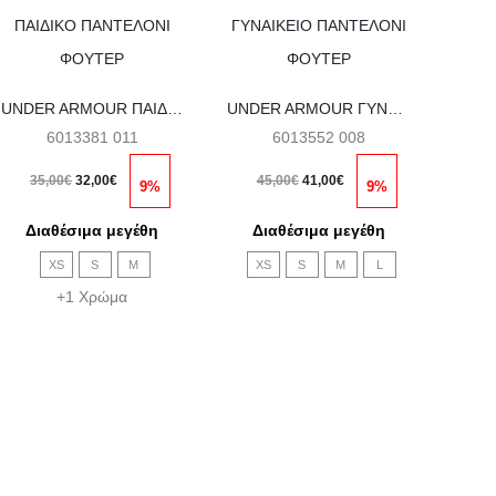
Αυτό
Αυτό
το
το
προϊόν
προϊόν
έχει
έχει
UNDER ARMOUR ΠΑΙΔΙΚΟ ΠΑΝΤΕΛΟΝΙ ΦΟΥΤΕΡ
UNDER ARMOUR ΓΥΝΑΙΚΕΙΟ ΠΑΝΤΕΛΟΝΙ ΦΟΥΤΕΡ
πολλαπλές
πολλαπλές
6013381 011
6013552 008
παραλλαγές.
παραλλαγές.
Original
Η
Original
Η
35,00
€
32,00
€
45,00
€
41,00
€
9%
9%
Οι
Οι
price
τρέχουσα
price
τρέχουσα
60
Διαθέσιμα μεγέθη
Διαθέσιμα μεγέθη
επιλογές
επιλογές
was:
τιμή
was:
τιμή
Δι
XS
S
M
XS
S
M
L
μπορούν
μπορούν
35,00€.
είναι:
45,00€.
είναι:
+1 Χρώμα
S
να
να
32,00€.
41,00€.
επιλεγούν
επιλεγούν
στη
στη
σελίδα
σελίδα
του
του
προϊόντος
προϊόντος