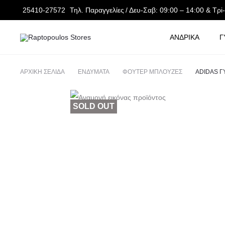
25410-27572
Τηλ. Παραγγελίες
/ Δευ-Σαβ: 09:00 – 14:00 & Τρi
ΑΝΔΡΙΚΑ
Γ
ΑΡΧΙΚΉ ΣΕΛΊΔΑ
ΕΝΔΥΜΑΤΑ
ΦΟΥΤΕΡ ΜΠΛΟΥΖΕΣ
ADIDAS Γ
e
l
SOLD OUT
e
l
e
l
e
l
e
l