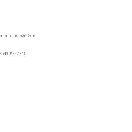
α που παραλάβατε.
25410/72774)