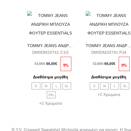
Α
Α
υ
υ
τ
τ
ό
ό
TOMMY JEANS ΑΝΔΡΙΚΗ ΜΠΛΟΥΖΑ ΦΟΥΤΕΡ ESSENTIALS
TOMMY JEANS ΑΝΔΡΙΚΗ ΜΠΛΟΥΖΑ ΦΟΥΤΕΡ ESSENTIA
DM0DM20741 C1G
DM0DM20741 PJ4
τ
τ
O
Η
O
Η
ο
ο
72,90
€
66,00
€
72,90
€
66,00
€
9%
9%
r
τ
r
τ
π
π
Διαθέσιμα μεγέθη
Διαθέσιμα μεγέθη
i
ρ
i
ρ
ρ
ρ
S
M
L
XL
S
M
L
XL
g
έ
g
έ
ο
ο
+2 Χρώματα
XXL
i
χ
i
χ
ϊ
ϊ
+2 Χρώματα
n
ο
n
ο
ό
ό
a
υ
a
υ
ν
ν
l
σ
l
σ
έ
έ
R.Y.V. Cropped Sweatshirt Μπλούζα φτιαγμένη για κίνηση. Η δη