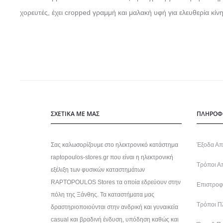
p
α
p
α
χ
χ
χορευτές, έχει cropped γραμμή και μαλακή υφή για ελευθερία κίν
r
τ
r
τ
ε
ε
i
ι
i
ι
ι
ι
c
μ
c
μ
π
π
e
ή
e
ή
ο
ο
w
ε
w
ε
λ
λ
a
ί
a
ί
λ
λ
s
ν
s
ν
α
α
ΣΧΕΤΙΚΑ ΜΕ ΜΑΣ
ΠΛΗΡΟΦ
:
α
:
α
π
π
7
ι
7
ι
λ
λ
Σας καλωσορίζουμε στο ηλεκτρονικό κατάστημα
Έξοδα Απ
2
:
2
:
έ
έ
raptopoulos-stores.gr που είναι η ηλεκτρονική
,
6
,
Τρόποι Α
6
ς
ς
εξέλιξη των φυσικών καταστημάτων
9
6
9
6
π
π
RAPTOPOULOS Stores τα οποία εδρεύουν στην
Επιστροφέ
πόλη της Ξάνθης. Τα καταστήματα μας
0
,
0
,
α
α
Τρόποι Π
δραστηριοποιούνται στην ανδρική και γυναικεία
€
0
€
0
ρ
ρ
casual και βραδινή ένδυση, υπόδηση καθώς και