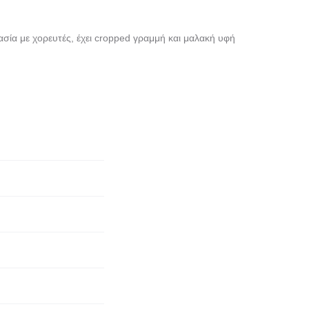
0
2
8
7
σία με χορευτές, έχει cropped γραμμή και μαλακή υφή
8
1