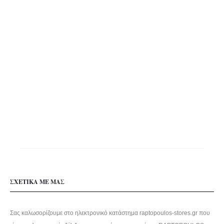
του
προϊόντος
ΣΧΕΤΙΚΑ ΜΕ ΜΑΣ
Σας καλωσορίζουμε στο ηλεκτρονικό κατάστημα raptopoulos-stores.gr που