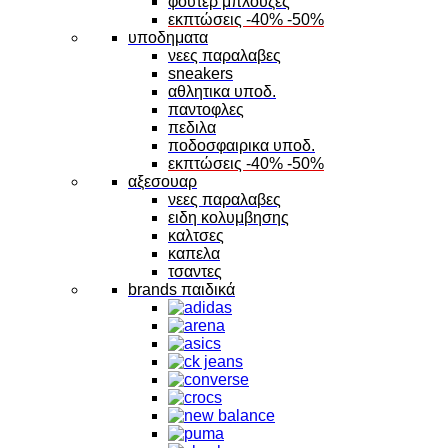
φουτερ μπλουζες
εκπτώσεις -40% -50%
υποδηματα
νεες παραλαβες
sneakers
αθλητικα υποδ.
παντοφλες
πεδιλα
ποδοσφαιρικα υποδ.
εκπτώσεις -40% -50%
αξεσουαρ
νεες παραλαβες
ειδη κολυμβησης
καλτσες
καπελα
τσαντες
brands παιδικά