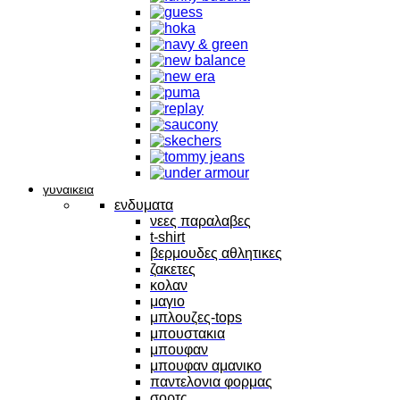
γυναικεια
ενδυματα
νεες παραλαβες
t-shirt
βερμουδες αθλητικες
ζακετες
κολαν
μαγιο
μπλουζες-tops
μπουστακια
μπουφαν
μπουφαν αμανικο
παντελονια φορμας
σορτς