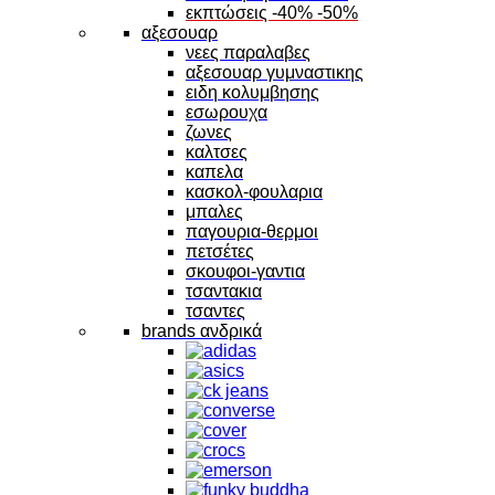
εκπτώσεις -40% -50%
αξεσουαρ
νεες παραλαβες
αξεσουαρ γυμναστικης
ειδη κολυμβησης
εσωρουχα
ζωνες
καλτσες
καπελα
κασκολ-φουλαρια
μπαλες
παγουρια-θερμοι
πετσέτες
σκουφοι-γαντια
τσαντακια
τσαντες
brands ανδρικά