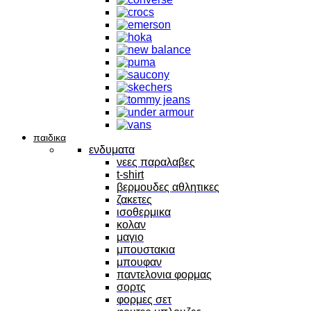
παιδικα
ενδυματα
νεες παραλαβες
t-shirt
βερμουδες αθλητικες
ζακετες
ισοθερμικα
κολαν
μαγιο
μπουστακια
μπουφαν
παντελονια φορμας
σορτς
φορμες σετ