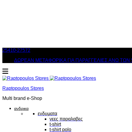
25410-27572
Τηλ. Παραγγελίες
/ Δευ-Σαβ: 09:00 – 14:00 & Τρ
ΔΩΡΕΑΝ ΜΕΤΑΦΟΡΙΚΑ ΓΙΑ ΠΑΡΑΓΓΕΛΙΕΣ ΑΝΩ ΤΩΝ 
Raptopoulos Stores
Multi brand e-Shop
ανδρικα
ενδυματα
νεες παραλαβες
t-shirt
t-shirt polo