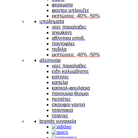
φορεματα
φουτερ μπλουζες
εκπτώσεις -40% -50%
υποδηματα
νεες παραλαβες
sneakers
αθλητικα υποδ.
παντοφλες
πεδιλα
εκπτώσεις -40% -50%
αξεσουαρ
νεες παραλαβες
ειδη κολυμβησης
καλτσες
καπελα
κασκολ-φουλαρια
παγουρια-θερμοι
πετσέτες
σκουφοι-γαντια
τσαντακια
τσαντες
brands γυναικεία