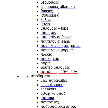
βερμουδες
βερμουδες αθλητικες
ζακετες
ισοθερμικά
κολαν
μαγιο
μπλουζες – tops
μπουφαν
μπουφάν αμάνικα
παντελονια jeans
παντελονια υφασματινα
παντελονια φορμας
πλεκτα
πουκαμισα
σορτς
φουτερ μπλουζες
εκπτώσεις -40% -50%
υποδηματα
νεες παραλαβες
casual shoes
sneakers
αθλητικα υποδ.
μποτακι
παντοφλες
ποδοσφαιρικά υποδ.