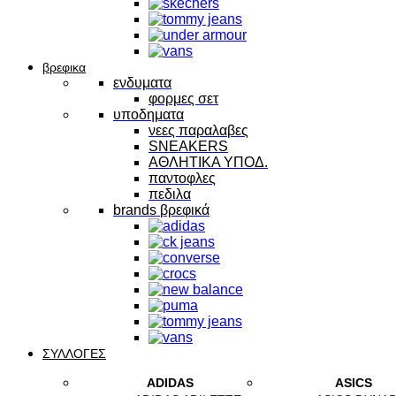
βρεφικα
ενδυματα
φορμες σετ
υποδηματα
νεες παραλαβες
SNEAKERS
ΑΘΛΗΤΙΚΑ ΥΠΟΔ.
παντοφλες
πεδιλα
brands βρεφικά
ΣΥΛΛΟΓΕΣ
ADIDAS
ASICS