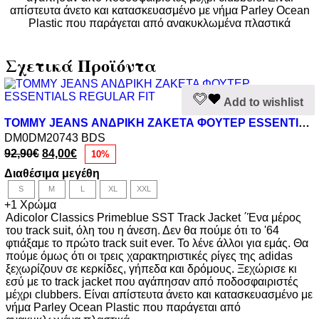
απίστευτα άνετο και κατασκευασμένο με νήμα Parley Ocean
Plastic που παράγεται από ανακυκλωμένα πλαστικά
Σχετικά Προϊόντα
Αυτό
Add to wishlist
το
προϊόν
TOMMY JEANS ΑΝΔΡΙΚΗ ΖΑΚΕΤΑ ΦΟΥΤΕΡ ESSENTIALS REGULAR FIT
έχει
DM0DM20743 BDS
πολλαπλές
Original
Η
92,90
€
84,00
€
παραλλαγές.
10%
price
τρέχουσα
Οι
Διαθέσιμα μεγέθη
was:
τιμή
επιλογές
92,90€.
είναι:
S
M
L
XL
XXL
μπορούν
84,00€.
+1 Χρώμα
να
Adicolor Classics Primeblue SST Track Jacket ΄Ένα μέρος
επιλεγούν
του track suit, όλη του η άνεση. Δεν θα πούμε ότι το '64
στη
φτιάξαμε το πρώτο track suit ever. Το λένε άλλοι για εμάς. Θα
σελίδα
πούμε όμως ότι οι τρεις χαρακτηριστικές ρίγες της adidas
του
ξεχωρίζουν σε κερκίδες, γήπεδα και δρόμους. Ξεχώρισε κι
προϊόντος
εσύ με το track jacket που αγάπησαν από ποδοσφαιριστές
μέχρι clubbers. Είναι απίστευτα άνετο και κατασκευασμένο με
νήμα Parley Ocean Plastic που παράγεται από