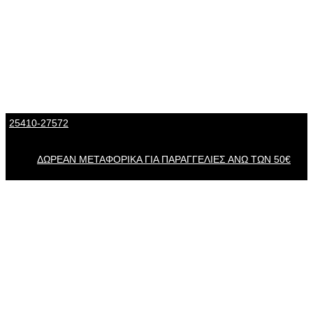
25410-27572
Τηλ. Παραγγελίες
/ Δευ-Σαβ: 09:00 – 14:00 & Τρi-
Πεμ-Παρ: 17:30 – 21:00
ΔΩΡΕΑΝ ΜΕΤΑΦΟΡΙΚΑ ΓΙΑ ΠΑΡΑΓΓΕΛΙΕΣ ΑΝΩ ΤΩΝ 50€