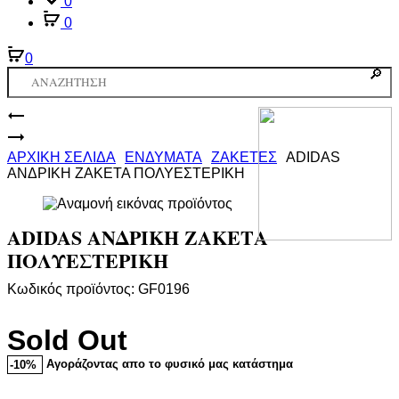
0
0
0
Product
ADIDAS
ΑΝΔΡΙΚΗ
ADIDAS
navigation
ΖΑΚΕΤΑ
ΑΝΔΡΙΚΟ
ΑΡΧΙΚΉ ΣΕΛΊΔΑ
ΕΝΔΥΜΑΤΑ
ΖΑΚΕΤΕΣ
ADIDAS
ANTIANEMIKO
ΑΝΔΡΙΚΗ ΖΑΚΕΤΑ ΠΟΛΥΕΣΤΕΡΙΚΗ
ADIDAS ΑΝΔΡΙΚΗ ΖΑΚΕΤΑ
ΠΟΛΥΕΣΤΕΡΙΚΗ
Κωδικός προϊόντος: GF0196
Sold Out
Αγοράζοντας απο το φυσικό μας κατάστημα
-10%