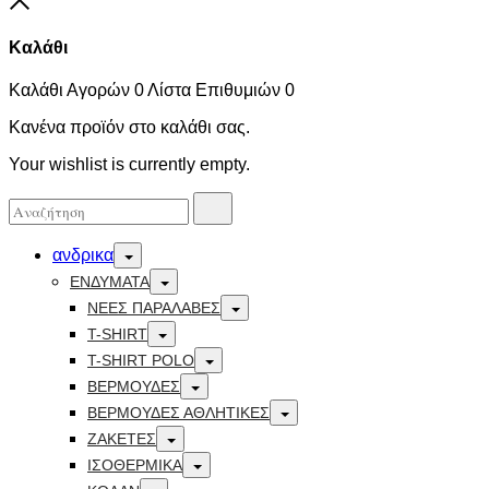
Καλάθι
Καλάθι Αγορών
0
Λίστα Επιθυμιών
0
Κανένα προϊόν στο καλάθι σας.
Your wishlist is currently empty.
Αναζήτησα
Αναζήτηση
για:
Toggle
ανδρικα
Toggle
ΕΝΔΥΜΑΤΑ
Toggle
ΝΕΕΣ ΠΑΡΑΛΑΒΕΣ
Toggle
T-SHIRT
Toggle
T-SHIRT POLO
Toggle
ΒΕΡΜΟΥΔΕΣ
Toggle
ΒΕΡΜΟΥΔΕΣ ΑΘΛΗΤΙΚΕΣ
Toggle
ΖΑΚΕΤΕΣ
Toggle
ΙΣΟΘΕΡΜΙΚΆ
Toggle