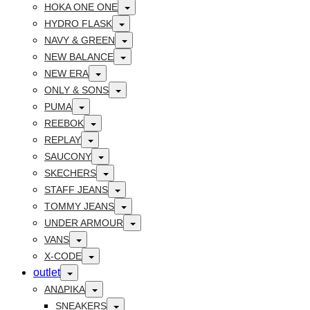
Toggle
HOKA ONE ONE
Toggle
HYDRO FLASK
Toggle
NAVY & GREEN
Toggle
NEW BALANCE
Toggle
NEW ERA
Toggle
ONLY & SONS
Toggle
PUMA
Toggle
REEBOK
Toggle
REPLAY
Toggle
SAUCONY
Toggle
SKECHERS
Toggle
STAFF JEANS
Toggle
TOMMY JEANS
Toggle
UNDER ARMOUR
Toggle
VANS
Toggle
X-CODE
Toggle
outlet
Toggle
ΑΝΔΡΙΚΑ
Toggle
SNEAKERS