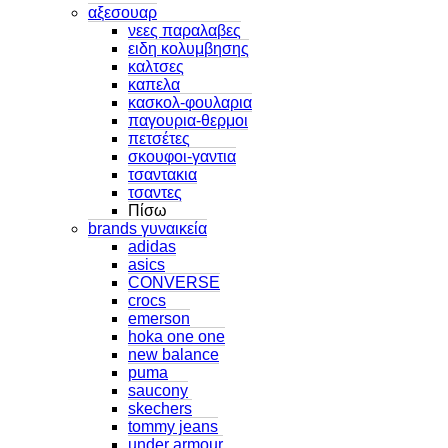
αξεσουαρ
νεες παραλαβες
ειδη κολυμβησης
καλτσες
καπελα
κασκολ-φουλαρια
παγουρια-θερμοι
πετσέτες
σκουφοι-γαντια
τσαντακια
τσαντες
Πίσω
brands γυναικεία
adidas
asics
CONVERSE
crocs
emerson
hoka one one
new balance
puma
saucony
skechers
tommy jeans
under armour