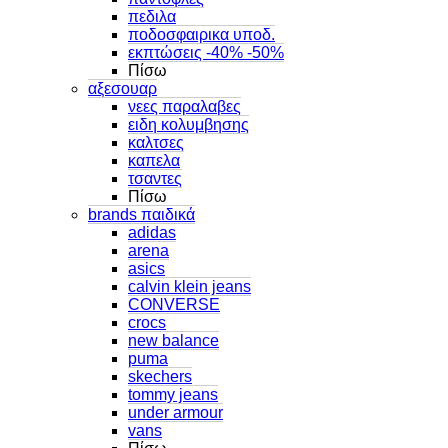
πεδιλα
ποδοσφαιρικα υποδ.
εκπτώσεις -40% -50%
Πίσω
αξεσουαρ
νεες παραλαβες
ειδη κολυμβησης
καλτσες
καπελα
τσαντες
Πίσω
brands παιδικά
adidas
arena
asics
calvin klein jeans
CONVERSE
crocs
new balance
puma
skechers
tommy jeans
under armour
vans