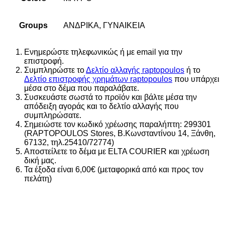
Groups
ΑΝΔΡΙΚΑ, ΓΥΝΑΙΚΕΙΑ
Ενημερώστε τηλεφωνικώς ή με email για την
επιστροφή.
Συμπληρώστε το
Δελτίο αλλαγής raptopoulos
ή το
Δελτίο επιστροφής χρημάτων raptopoulos
που υπάρχει
μέσα στο δέμα που παραλάβατε.
Συσκευάστε σωστά το προϊόν και βάλτε μέσα την
απόδειξη αγοράς και το δελτίο αλλαγής που
συμπληρώσατε.
Σημειώστε τον κωδικό χρέωσης παραλήπτη: 299301
(RAPTOPOULOS Stores, Β.Κωνσταντίνου 14, Ξάνθη,
67132, τηλ.25410/72774)
Αποστείλετε το δέμα με ELTA COURIER και χρέωση
δική μας.
Τα έξοδα είναι 6,00€ (μεταφορικά από και προς τον
πελάτη)
10%
Add to wishlist
Add to wishlist
Add to wishlist
Add to wishlist
Add to wishlist