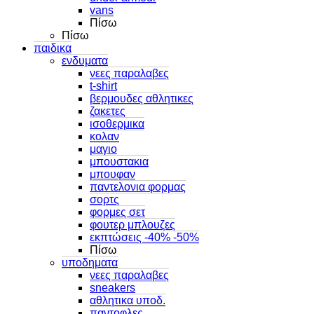
vans
Πίσω
Πίσω
παιδικα
ενδυματα
νεες παραλαβες
t-shirt
βερμουδες αθλητικες
ζακετες
ισοθερμικα
κολαν
μαγιο
μπουστακια
μπουφαν
παντελονια φορμας
σορτς
φορμες σετ
φουτερ μπλουζες
εκπτώσεις -40% -50%
Πίσω
υποδηματα
νεες παραλαβες
sneakers
αθλητικα υποδ.
παντοφλες