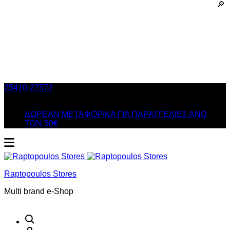
25410-27572
Τηλ. Παραγγελίες
/ Δευ-Σαβ: 09:00 – 14:00 &
Τρi-Πεμ-Παρ: 17:30 – 21:00
ΔΩΡΕΑΝ ΜΕΤΑΦΟΡΙΚΑ ΓΙΑ ΠΑΡΑΓΓΕΛΙΕΣ ΑΝΩ
ΤΩΝ 50€
Raptopoulos Stores
Multi brand e-Shop
Αναζήτηση