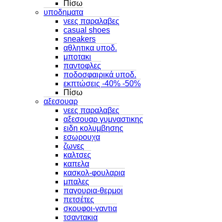
Πίσω
υποδηματα
νεες παραλαβες
casual shoes
sneakers
αθλητικα υποδ.
μποτακι
παντοφλες
ποδοσφαιρικά υποδ.
εκπτώσεις -40% -50%
Πίσω
αξεσουαρ
νεες παραλαβες
αξεσουαρ γυμναστικης
ειδη κολυμβησης
εσωρουχα
ζωνες
καλτσες
καπελα
κασκολ-φουλαρια
μπαλες
παγουρια-θερμοι
πετσέτες
σκουφοι-γαντια
τσαντακια