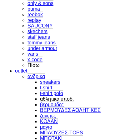
only & sons
puma
reebok
replay
SAUCONY
skechers
staff jeans
tommy jeans
under armour
vans
x-code
Πίσω
outlet
ανδρικα
sneakers
t-shirt
t-shirt polo
αθλητικα υποδ.
βερμουδες
ΒΕΡΜΟΥΔΕΣ ΑΘΛΗΤΙΚΕΣ
ζακετες
ΚΟΛΑΝ
μαγιο
ΜΠΛΟΥΖΕΣ-TOPS
ΜΠΟΤΑΚΙ