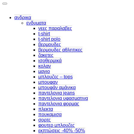
ανδρικα
ενδυματα
νεες παραλαβες
t-shirt
t-shirt polo
βερμουδες
βερμουδες αθλητικες
ζακετες
ισοθερμικά
κολαν
μαγιο
μπλουζες – tops
μπουφαν
μπουφάν αμάνικα
παντελονια jeans
παντελονια υφασματινα
παντελονια φορμας
πλεκτα
πουκαμισα
σορτς
φουτερ μπλουζες
εκπτώσεις -40% -50%