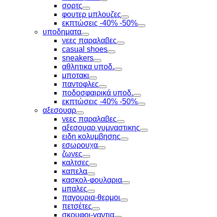
Toggle
σορτς
Toggle
φουτερ μπλουζες
Toggle
εκπτώσεις -40% -50%
Toggle
υποδηματα
Toggle
νεες παραλαβες
Toggle
casual shoes
Toggle
sneakers
Toggle
αθλητικα υποδ.
Toggle
μποτακι
Toggle
παντοφλες
Toggle
ποδοσφαιρικά υποδ.
Toggle
εκπτώσεις -40% -50%
Toggle
αξεσουαρ
Toggle
νεες παραλαβες
Toggle
αξεσουαρ γυμναστικης
Toggle
ειδη κολυμβησης
Toggle
εσωρουχα
Toggle
ζωνες
Toggle
καλτσες
Toggle
καπελα
Toggle
κασκολ-φουλαρια
Toggle
μπαλες
Toggle
παγουρια-θερμοι
Toggle
πετσέτες
Toggle
σκουφοι-γαντια