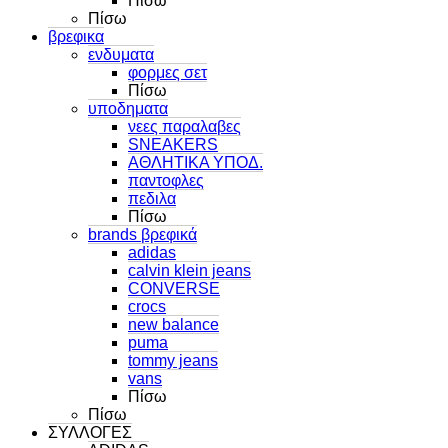
Πίσω
Πίσω
βρεφικα
ενδυματα
φορμες σετ
Πίσω
υποδηματα
νεες παραλαβες
SNEAKERS
ΑΘΛΗΤΙΚΑ ΥΠΟΔ.
παντοφλες
πεδιλα
Πίσω
brands βρεφικά
adidas
calvin klein jeans
CONVERSE
crocs
new balance
puma
tommy jeans
vans
Πίσω
Πίσω
ΣΥΛΛΟΓΕΣ