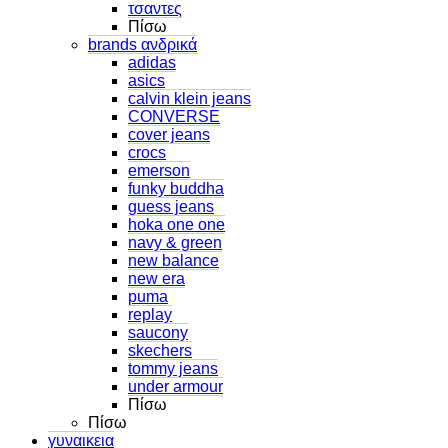
τσαντες
Πίσω
brands ανδρικά
adidas
asics
calvin klein jeans
CONVERSE
cover jeans
crocs
emerson
funky buddha
guess jeans
hoka one one
navy & green
new balance
new era
puma
replay
saucony
skechers
tommy jeans
under armour
Πίσω
Πίσω
γυναικεια