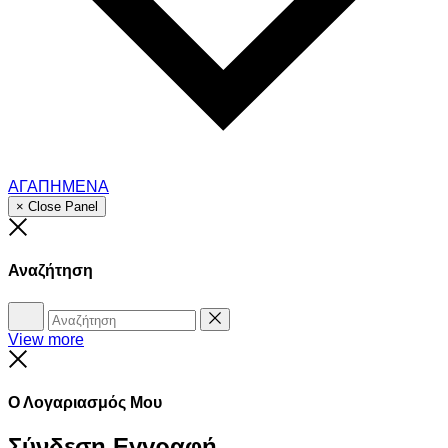
ΑΓΑΠΗΜΕΝΑ
× Close Panel
Close
Αναζήτηση
Αναζήτηση
Reset
View more
Close
Ο Λογαριασμός Μου
Σύνδεση
Εγγραφή