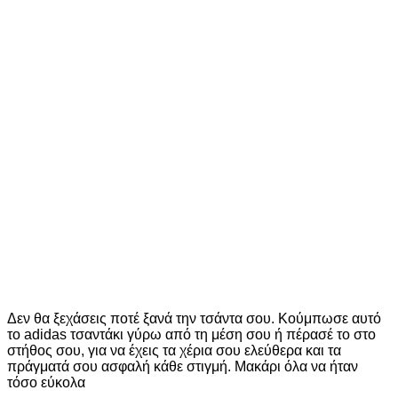
ONE SIZE
119,00€.
είναι:
95,00€.
PUMA DECK ΤΣΑΝΤΑΚΙ ΜΕΣΗΣ
091318 01
22,00
€
Διαθέσιμα μεγέθη
ONE SIZE
Αγοράζοντας απο το φυσικό μας κατάστημα
-10%
UNDER ARMOUR VELOCITI RUN BELT
1388914 003
36,00
€
Διαθέσιμα μεγέθη
+1 Χρώμα
ONE SIZE
Αγοράζοντας απο το φυσικό μας κατάστημα
-10%
Δεν θα ξεχάσεις ποτέ ξανά την τσάντα σου. Κούμπωσε αυτό
το adidas τσαντάκι γύρω από τη μέση σου ή πέρασέ το στο
στήθος σου, για να έχεις τα χέρια σου ελεύθερα και τα
πράγματά σου ασφαλή κάθε στιγμή. Μακάρι όλα να ήταν
τόσο εύκολα