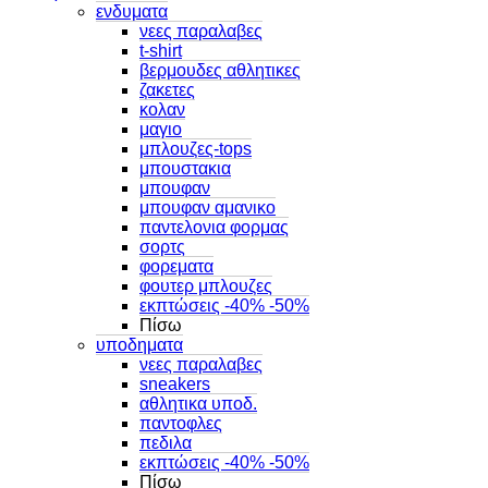
ενδυματα
νεες παραλαβες
t-shirt
βερμουδες αθλητικες
ζακετες
κολαν
μαγιο
μπλουζες-tops
μπουστακια
μπουφαν
μπουφαν αμανικο
παντελονια φορμας
σορτς
φορεματα
φουτερ μπλουζες
εκπτώσεις -40% -50%
Πίσω
υποδηματα
νεες παραλαβες
sneakers
αθλητικα υποδ.
παντοφλες
πεδιλα
εκπτώσεις -40% -50%
Πίσω