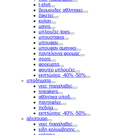
Toggle
t-shirt
Toggle
βερμουδες αθλητικες
Toggle
ζακετες
Toggle
κολαν
Toggle
μαγιο
Toggle
μπλουζες-tops
Toggle
μπουστακια
Toggle
μπουφαν
Toggle
μπουφαν αμανικο
Toggle
παντελονια φορμας
Toggle
σορτς
Toggle
φορεματα
Toggle
φουτερ μπλουζες
Toggle
εκπτώσεις -40% -50%
Toggle
υποδηματα
Toggle
νεες παραλαβες
Toggle
sneakers
Toggle
αθλητικα υποδ.
Toggle
παντοφλες
Toggle
πεδιλα
Toggle
εκπτώσεις -40% -50%
Toggle
αξεσουαρ
Toggle
νεες παραλαβες
Toggle
ειδη κολυμβησης
Toggle
καλτσες