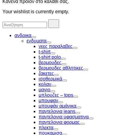
Κανένα προϊόν στο καλάθι σας.
Your wishlist is currently empty.
Αναζήτησα
Αναζήτηση
για:
ανδρικα
Toggle
ενδυματα
Toggle
νεες παραλαβες
Toggle
t-shirt
Toggle
t-shirt polo
Toggle
βερμουδες
Toggle
βερμουδες αθλητικες
Toggle
ζακετες
Toggle
ισοθερμικά
Toggle
κολαν
Toggle
μαγιο
Toggle
μπλουζες – tops
Toggle
μπουφαν
Toggle
μπουφάν αμάνικα
Toggle
παντελονια jeans
Toggle
παντελονια υφασματινα
Toggle
παντελονια φορμας
Toggle
πλεκτα
Toggle
πουκαμισα