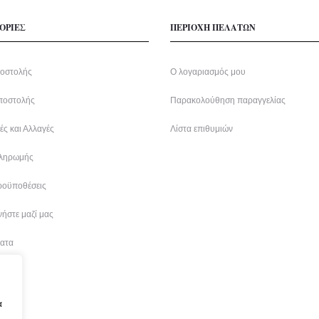
ΟΡΙΕΣ
ΠΕΡΙΟΧΗ ΠΕΛΑΤΩΝ
οστολής
Ο λογαριασμός μου
ποστολής
Παρακολούθηση παραγγελίας
ς και Αλλαγές
Λίστα επιθυμιών
ληρωμής
ροϋποθέσεις
ήστε μαζί μας
ατα
α