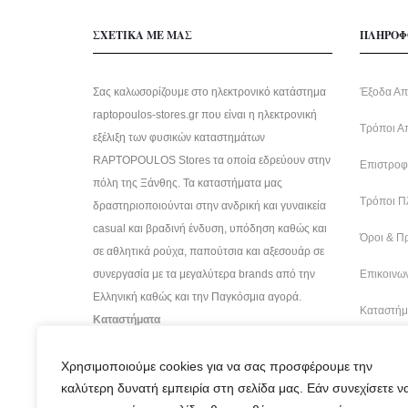
ΣΧΕΤΙΚΑ ΜΕ ΜΑΣ
ΠΛΗΡΟΦ
Σας καλωσορίζουμε στο ηλεκτρονικό κατάστημα
Έξοδα Απ
raptopoulos-stores.gr που είναι η ηλεκτρονική
Τρόποι Α
εξέλιξη των φυσικών καταστημάτων
RAPTOPOULOS Stores τα οποία εδρεύουν στην
Επιστροφέ
πόλη της Ξάνθης. Τα καταστήματα μας
Τρόποι Π
δραστηριοποιούνται στην ανδρική και γυναικεία
casual και βραδινή ένδυση, υπόδηση καθώς και
Όροι & Π
σε αθλητικά ρούχα, παπούτσια και αξεσουάρ σε
συνεργασία με τα μεγαλύτερα brands από την
Επικοινων
Ελληνική καθώς και την Παγκόσμια αγορά.
Καταστήμ
Καταστήματα
Χρησιμοποιούμε cookies για να σας προσφέρουμε την
καλύτερη δυνατή εμπειρία στη σελίδα μας. Εάν συνεχίσετε ν