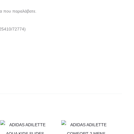
α που παραλάβατε.
25410/72774)
Αυτό
Αυτό