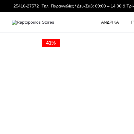
25410-27572
Τηλ. Παραγγελίες
/ Δευ-Σαβ: 09:00 – 14:00 & Τρi
ΑΝΔΡΙΚΑ
Γ
ΑΡΧΙΚΉ ΣΕΛΊΔΑ
ΥΠΟΔΗΜΑΤΑ
ΠΑΝΤΟΦΛΕΣ
HAVAIANAS BR
41%