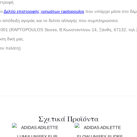
ιστροφή.
το
Δελτίο επιστροφής χρημάτων raptopoulos
που υπάρχει μέσα στο δέμ
ν απόδειξη αγοράς και το δελτίο αλλαγής που συμπληρώσατε.
9301 (RAPTOPOULOS Stores, Β.Κωνσταντίνου 14, Ξάνθη, 67132, τηλ.
ση δική μας.
τον πελάτη)
Σχετικά Προϊόντα
Αυτό
Αυτό