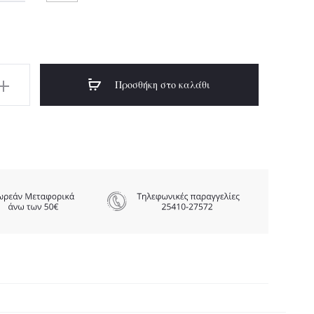
as:
τιμή
,00€.
είναι:
Προσθήκη στο καλάθι
16,00€.
K