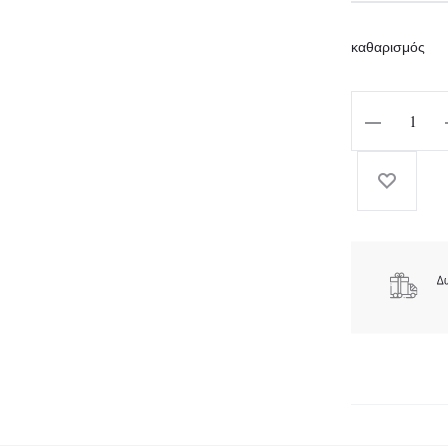
w
καθαρισμός
27
HAVAIANAS
BRAZIL
LOGO
BLACK/BLAC
ποσότητα