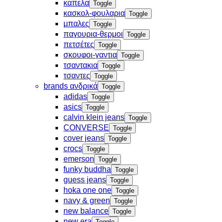
καπελα
Toggle
κασκολ-φουλαρια
Toggle
μπαλες
Toggle
παγουρια-θερμοι
Toggle
πετσέτες
Toggle
σκουφοι-γαντια
Toggle
τσαντακια
Toggle
τσαντες
Toggle
brands ανδρικά
Toggle
adidas
Toggle
asics
Toggle
calvin klein jeans
Toggle
CONVERSE
Toggle
cover jeans
Toggle
crocs
Toggle
emerson
Toggle
funky buddha
Toggle
guess jeans
Toggle
hoka one one
Toggle
navy & green
Toggle
new balance
Toggle
new era
Toggle