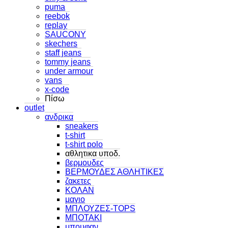
puma
reebok
replay
SAUCONY
skechers
staff jeans
tommy jeans
under armour
vans
x-code
Πίσω
outlet
ανδρικα
sneakers
t-shirt
t-shirt polo
αθλητικα υποδ.
βερμουδες
ΒΕΡΜΟΥΔΕΣ ΑΘΛΗΤΙΚΕΣ
ζακετες
ΚΟΛΑΝ
μαγιο
ΜΠΛΟΥΖΕΣ-TOPS
ΜΠΟΤΑΚΙ
μπουφαν