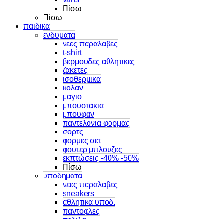
Πίσω
Πίσω
παιδικα
ενδυματα
νεες παραλαβες
t-shirt
βερμουδες αθλητικες
ζακετες
ισοθερμικα
κολαν
μαγιο
μπουστακια
μπουφαν
παντελονια φορμας
σορτς
φορμες σετ
φουτερ μπλουζες
εκπτώσεις -40% -50%
Πίσω
υποδηματα
νεες παραλαβες
sneakers
αθλητικα υποδ.
παντοφλες