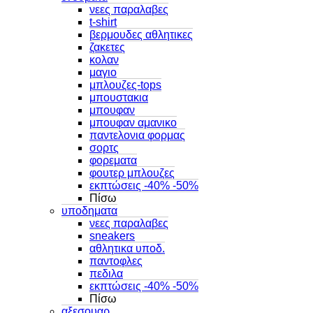
νεες παραλαβες
t-shirt
βερμουδες αθλητικες
ζακετες
κολαν
μαγιο
μπλουζες-tops
μπουστακια
μπουφαν
μπουφαν αμανικο
παντελονια φορμας
σορτς
φορεματα
φουτερ μπλουζες
εκπτώσεις -40% -50%
Πίσω
υποδηματα
νεες παραλαβες
sneakers
αθλητικα υποδ.
παντοφλες
πεδιλα
εκπτώσεις -40% -50%
Πίσω
αξεσουαρ