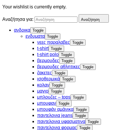
Your wishlist is currently empty.
Αναζήτησα για:
Αναζήτηση
ανδρικα
Toggle
ενδυματα
Toggle
νεες παραλαβες
Toggle
t-shirt
Toggle
t-shirt polo
Toggle
βερμουδες
Toggle
βερμουδες αθλητικες
Toggle
ζακετες
Toggle
ισοθερμικά
Toggle
κολαν
Toggle
μαγιο
Toggle
μπλουζες – tops
Toggle
μπουφαν
Toggle
μπουφάν αμάνικα
Toggle
παντελονια jeans
Toggle
παντελονια υφασματινα
Toggle
παντελονια φορμας
Toggle