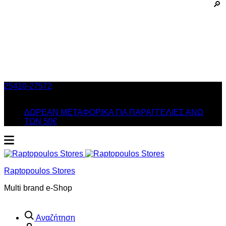
25410-27572
Τηλ. Παραγγελίες
/ Δευ-Σαβ: 09:00 – 14:00 &
Τρi-Πεμ-Παρ: 17:30 – 21:00
ΔΩΡΕΑΝ ΜΕΤΑΦΟΡΙΚΑ ΓΙΑ ΠΑΡΑΓΓΕΛΙΕΣ ΑΝΩ
ΤΩΝ 50€
Raptopoulos Stores
Multi brand e-Shop
Αναζήτηση