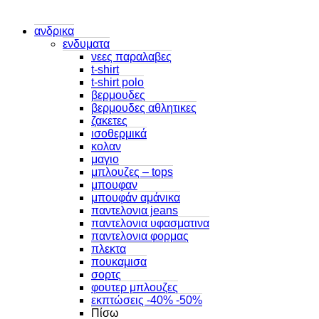
ανδρικα
ενδυματα
νεες παραλαβες
t-shirt
t-shirt polo
βερμουδες
βερμουδες αθλητικες
ζακετες
ισοθερμικά
κολαν
μαγιο
μπλουζες – tops
μπουφαν
μπουφάν αμάνικα
παντελονια jeans
παντελονια υφασματινα
παντελονια φορμας
πλεκτα
πουκαμισα
σορτς
φουτερ μπλουζες
εκπτώσεις -40% -50%
Πίσω