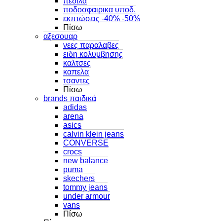
πεδιλα
ποδοσφαιρικα υποδ.
εκπτώσεις -40% -50%
Πίσω
αξεσουαρ
νεες παραλαβες
ειδη κολυμβησης
καλτσες
καπελα
τσαντες
Πίσω
brands παιδικά
adidas
arena
asics
calvin klein jeans
CONVERSE
crocs
new balance
puma
skechers
tommy jeans
under armour
vans
Πίσω