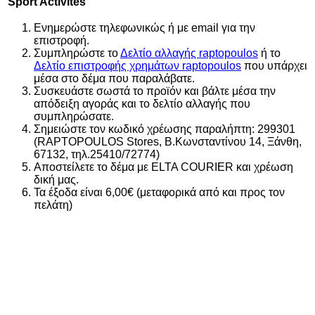
Sport Activites
Ενημερώστε τηλεφωνικώς ή με email για την
επιστροφή.
Συμπληρώστε το
Δελτίο αλλαγής raptopoulos
ή το
Δελτίο επιστροφής χρημάτων raptopoulos
που υπάρχει
μέσα στο δέμα που παραλάβατε.
Συσκευάστε σωστά το προϊόν και βάλτε μέσα την
απόδειξη αγοράς και το δελτίο αλλαγής που
συμπληρώσατε.
Σημειώστε τον κωδικό χρέωσης παραλήπτη: 299301
(RAPTOPOULOS Stores, Β.Κωνσταντίνου 14, Ξάνθη,
67132, τηλ.25410/72774)
Αποστείλετε το δέμα με ELTA COURIER και χρέωση
δική μας.
Τα έξοδα είναι 6,00€ (μεταφορικά από και προς τον
πελάτη)
Αυτό το προϊόν έχει πολλαπλές παραλλαγές. Οι επιλογές
Αυτό το προϊόν έχει πολλαπλές παραλλαγές. Οι επιλογές
Αυτό το προϊόν έχει πολλαπλές παραλλαγές. Οι επιλογές
Αυτό το προϊόν έχει πολλαπλές παραλλαγές. Οι επιλογές
Αυτό το προϊόν έχει πολλαπλές παραλλαγές. Οι επιλογές
Αυτό το προϊόν έχει πολλαπλές παραλλαγές. Οι επιλογές
Αυτό το προϊόν έχει πολλαπλές παραλλαγές. Οι επιλογές
μπορούν να επιλεγούν στη σελίδα του προϊόντος
μπορούν να επιλεγούν στη σελίδα του προϊόντος
μπορούν να επιλεγούν στη σελίδα του προϊόντος
μπορούν να επιλεγούν στη σελίδα του προϊόντος
μπορούν να επιλεγούν στη σελίδα του προϊόντος
μπορούν να επιλεγούν στη σελίδα του προϊόντος
μπορούν να επιλεγούν στη σελίδα του προϊόντος
Add
Add
Add
Add
Add
Add
Add
21%
to wishlist
to wishlist
to wishlist
to wishlist
to wishlist
to wishlist
to wishlist
ADIDAS ΑΝΔΡΙΚΟ ΣΟΡΤΣ 7′ WORKOUT ESSENTIALS