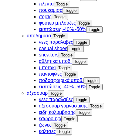
πλεκτα
Toggle
πουκαμισα
Toggle
σορτς
Toggle
φουτερ μπλουζες
Toggle
εκπτώσεις -40% -50%
Toggle
υποδηματα
Toggle
νεες παραλαβες
Toggle
casual shoes
Toggle
sneakers
Toggle
αθλητικα υποδ.
Toggle
μποτακι
Toggle
παντοφλες
Toggle
ποδοσφαιρικά υποδ.
Toggle
εκπτώσεις -40% -50%
Toggle
αξεσουαρ
Toggle
νεες παραλαβες
Toggle
αξεσουαρ γυμναστικης
Toggle
ειδη κολυμβησης
Toggle
εσωρουχα
Toggle
ζωνες
Toggle
καλτσες
Toggle