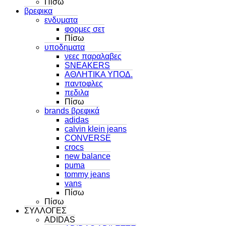
Πίσω
βρεφικα
ενδυματα
φορμες σετ
Πίσω
υποδηματα
νεες παραλαβες
SNEAKERS
ΑΘΛΗΤΙΚΑ ΥΠΟΔ.
παντοφλες
πεδιλα
Πίσω
brands βρεφικά
adidas
calvin klein jeans
CONVERSE
crocs
new balance
puma
tommy jeans
vans
Πίσω
Πίσω
ΣΥΛΛΟΓΕΣ
ADIDAS