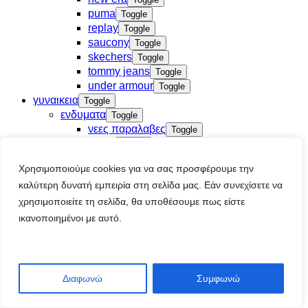
puma
Toggle
replay
Toggle
saucony
Toggle
skechers
Toggle
tommy jeans
Toggle
under armour
Toggle
γυναικεια
Toggle
ενδυματα
Toggle
νεες παραλαβες
Toggle
t-shirt
Toggle
βερμουδες αθλητικες
Toggle
Χρησιμοποιούμε cookies για να σας προσφέρουμε την
ζακετες
Toggle
καλύτερη δυνατή εμπειρία στη σελίδα μας. Εάν συνεχίσετε να
κολαν
Toggle
μαγιο
χρησιμοποιείτε τη σελίδα, θα υποθέσουμε πως είστε
Toggle
μπλουζες-tops
Toggle
ικανοποιημένοι με αυτό.
μπουστακια
Toggle
μπουφαν
Toggle
μπουφαν αμανικο
Toggle
παντελονια φορμας
Toggle
Διαφωνώ
Συμφωνώ
σορτς
Toggle
φορεματα
Toggle