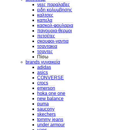
νεες παραλαβες
ειδη κολυμβησης
καλτσες
καπελα
κασκολ-φουλαρια
παγουρια-θερμοι
πετσέτες
σκουφοι-γαντια
τσαντακια
τσαντες
Πίσω
brands γυναικεία
adidas
asics
CONVERSE
crocs
emerson
hoka one one
new balance
puma
saucony
skechers
tommy jeans
under armour
vans