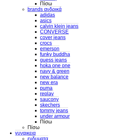
Πίσω
brands ανδρικά
adidas
asics
calvin klein jeans
CONVERSE
cover jeans
crocs
emerson
funky buddha
guess jeans
hoka one one
navy & green
new balance
new era
puma
replay
saucony
skechers
tommy jeans
under armour
Πίσω
Πίσω
γυναικεια
ενδυματα