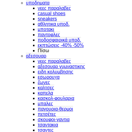
υποδηματα
νεες παραλαβες
casual shoes
sneakers
αθλητικα υποδ.
μποτακι
παντοφλες
ποδοσφαιρικά υποδ.
εκπτώσεις -40% -50%
Πίσω
αξεσουαρ
νεες παραλαβες
αξεσουαρ γυμναστικης
ειδη κολυμβησης
εσωρουχα
ζωνες
καλτσες
καπελα
κασκολ-φουλαρια
μπαλες
παγουρια-θερμοι
πετσέτες
σκουφοι-γαντια
τσαντακια
τσαντες