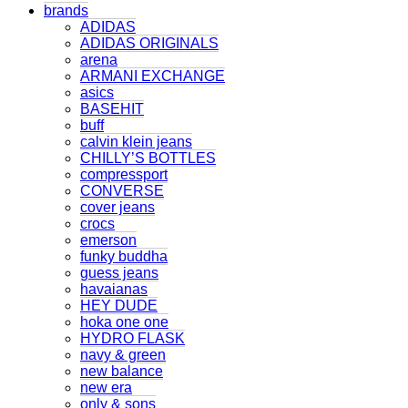
brands
ADIDAS
ADIDAS ORIGINALS
arena
ARMANI EXCHANGE
asics
BASEHIT
buff
calvin klein jeans
CHILLY’S BOTTLES
compressport
CONVERSE
cover jeans
crocs
emerson
funky buddha
guess jeans
havaianas
HEY DUDE
hoka one one
HYDRO FLASK
navy & green
new balance
new era
only & sons