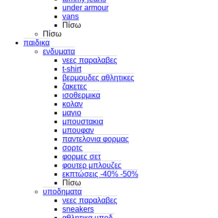
under armour
vans
Πίσω
Πίσω
παιδικα
ενδυματα
νεες παραλαβες
t-shirt
βερμουδες αθλητικες
ζακετες
ισοθερμικα
κολαν
μαγιο
μπουστακια
μπουφαν
παντελονια φορμας
σορτς
φορμες σετ
φουτερ μπλουζες
εκπτώσεις -40% -50%
Πίσω
υποδηματα
νεες παραλαβες
sneakers
αθλητικα υποδ.