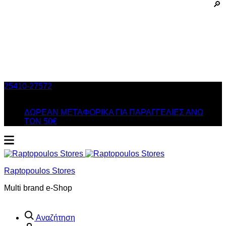
25410-27572
Τηλ. Παραγγελίες
/ Δευ-Σαβ: 09:00 – 14:00 &
Τρi-Πεμ-Παρ: 17:30 – 21:00
ΔΩΡΕΑΝ ΜΕΤΑΦΟΡΙΚΑ ΓΙΑ ΠΑΡΑΓΓΕΛΙΕΣ ΑΝΩ
ΤΩΝ 50€
Raptopoulos Stores
Multi brand e-Shop
Αναζήτηση