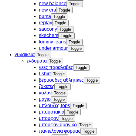
new balance
Toggle
new era
Toggle
puma
Toggle
replay
Toggle
saucony
Toggle
skechers
Toggle
tommy jeans
Toggle
under armour
Toggle
γυναικεια
Toggle
ενδυματα
Toggle
νεες παραλαβες
Toggle
t-shirt
Toggle
βερμουδες αθλητικες
Toggle
ζακετες
Toggle
κολαν
Toggle
μαγιο
Toggle
μπλουζες-tops
Toggle
μπουστακια
Toggle
μπουφαν
Toggle
μπουφαν αμανικο
Toggle
παντελονια φορμας
Toggle