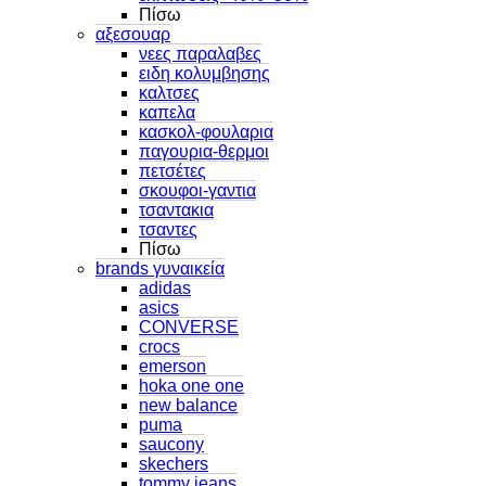
Πίσω
αξεσουαρ
νεες παραλαβες
ειδη κολυμβησης
καλτσες
καπελα
κασκολ-φουλαρια
παγουρια-θερμοι
πετσέτες
σκουφοι-γαντια
τσαντακια
τσαντες
Πίσω
brands γυναικεία
adidas
asics
CONVERSE
crocs
emerson
hoka one one
new balance
puma
saucony
skechers
tommy jeans