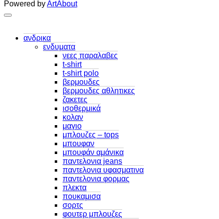
Powered by
ArtAbout
ανδρικα
ενδυματα
νεες παραλαβες
t-shirt
t-shirt polo
βερμουδες
βερμουδες αθλητικες
ζακετες
ισοθερμικά
κολαν
μαγιο
μπλουζες – tops
μπουφαν
μπουφάν αμάνικα
παντελονια jeans
παντελονια υφασματινα
παντελονια φορμας
πλεκτα
πουκαμισα
σορτς
φουτερ μπλουζες