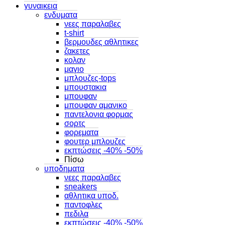
γυναικεια
ενδυματα
νεες παραλαβες
t-shirt
βερμουδες αθλητικες
ζακετες
κολαν
μαγιο
μπλουζες-tops
μπουστακια
μπουφαν
μπουφαν αμανικο
παντελονια φορμας
σορτς
φορεματα
φουτερ μπλουζες
εκπτώσεις -40% -50%
Πίσω
υποδηματα
νεες παραλαβες
sneakers
αθλητικα υποδ.
παντοφλες
πεδιλα
εκπτώσεις -40% -50%