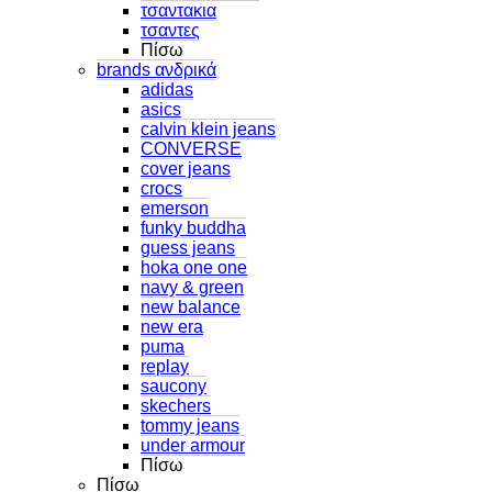
τσαντακια
τσαντες
Πίσω
brands ανδρικά
adidas
asics
calvin klein jeans
CONVERSE
cover jeans
crocs
emerson
funky buddha
guess jeans
hoka one one
navy & green
new balance
new era
puma
replay
saucony
skechers
tommy jeans
under armour
Πίσω
Πίσω