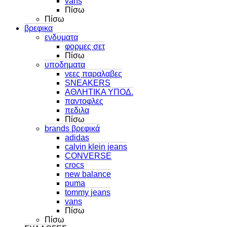
vans
Πίσω
Πίσω
βρεφικα
ενδυματα
φορμες σετ
Πίσω
υποδηματα
νεες παραλαβες
SNEAKERS
ΑΘΛΗΤΙΚΑ ΥΠΟΔ.
παντοφλες
πεδιλα
Πίσω
brands βρεφικά
adidas
calvin klein jeans
CONVERSE
crocs
new balance
puma
tommy jeans
vans
Πίσω
Πίσω