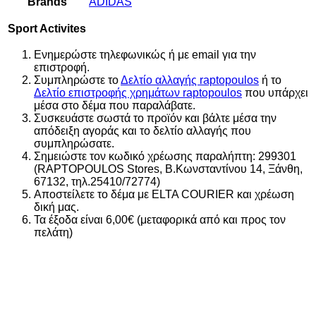
Brands
ADIDAS
Sport Activites
Ενημερώστε τηλεφωνικώς ή με email για την
επιστροφή.
Συμπληρώστε το
Δελτίο αλλαγής raptopoulos
ή το
Δελτίο επιστροφής χρημάτων raptopoulos
που υπάρχει
μέσα στο δέμα που παραλάβατε.
Συσκευάστε σωστά το προϊόν και βάλτε μέσα την
απόδειξη αγοράς και το δελτίο αλλαγής που
συμπληρώσατε.
Σημειώστε τον κωδικό χρέωσης παραλήπτη: 299301
(RAPTOPOULOS Stores, Β.Κωνσταντίνου 14, Ξάνθη,
67132, τηλ.25410/72774)
Αποστείλετε το δέμα με ELTA COURIER και χρέωση
δική μας.
Τα έξοδα είναι 6,00€ (μεταφορικά από και προς τον
πελάτη)
Αυτό το προϊόν έχει πολλαπλές παραλλαγές. Οι επιλογές
Αυτό το προϊόν έχει πολλαπλές παραλλαγές. Οι επιλογές
Αυτό το προϊόν έχει πολλαπλές παραλλαγές. Οι επιλογές
Αυτό το προϊόν έχει πολλαπλές παραλλαγές. Οι επιλογές
Αυτό το προϊόν έχει πολλαπλές παραλλαγές. Οι επιλογές
Αυτό το προϊόν έχει πολλαπλές παραλλαγές. Οι επιλογές
Αυτό το προϊόν έχει πολλαπλές παραλλαγές. Οι επιλογές
μπορούν να επιλεγούν στη σελίδα του προϊόντος
μπορούν να επιλεγούν στη σελίδα του προϊόντος
μπορούν να επιλεγούν στη σελίδα του προϊόντος
μπορούν να επιλεγούν στη σελίδα του προϊόντος
μπορούν να επιλεγούν στη σελίδα του προϊόντος
μπορούν να επιλεγούν στη σελίδα του προϊόντος
μπορούν να επιλεγούν στη σελίδα του προϊόντος
Add
Add
Add
Add
Add
Add
Add
21%
to wishlist
to wishlist
to wishlist
to wishlist
to wishlist
to wishlist
to wishlist