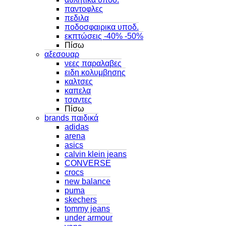
παντοφλες
πεδιλα
ποδοσφαιρικα υποδ.
εκπτώσεις -40% -50%
Πίσω
αξεσουαρ
νεες παραλαβες
ειδη κολυμβησης
καλτσες
καπελα
τσαντες
Πίσω
brands παιδικά
adidas
arena
asics
calvin klein jeans
CONVERSE
crocs
new balance
puma
skechers
tommy jeans
under armour