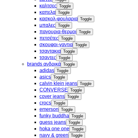
καλτσες
Toggle
καπελα
Toggle
κασκολ-φουλαρια
Toggle
μπαλες
Toggle
παγουρια-θερμοι
Toggle
πετσέτες
Toggle
σκουφοι-γαντια
Toggle
τσαντακια
Toggle
τσαντες
Toggle
brands ανδρικά
Toggle
adidas
Toggle
asics
Toggle
calvin klein jeans
Toggle
CONVERSE
Toggle
cover jeans
Toggle
crocs
Toggle
emerson
Toggle
funky buddha
Toggle
guess jeans
Toggle
hoka one one
Toggle
navy & green
Toggle