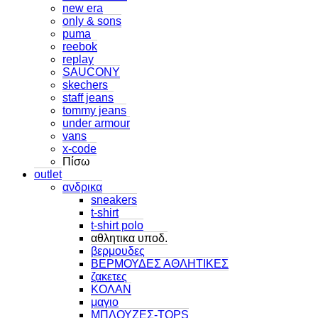
new era
only & sons
puma
reebok
replay
SAUCONY
skechers
staff jeans
tommy jeans
under armour
vans
x-code
Πίσω
outlet
ανδρικα
sneakers
t-shirt
t-shirt polo
αθλητικα υποδ.
βερμουδες
ΒΕΡΜΟΥΔΕΣ ΑΘΛΗΤΙΚΕΣ
ζακετες
ΚΟΛΑΝ
μαγιο
ΜΠΛΟΥΖΕΣ-TOPS