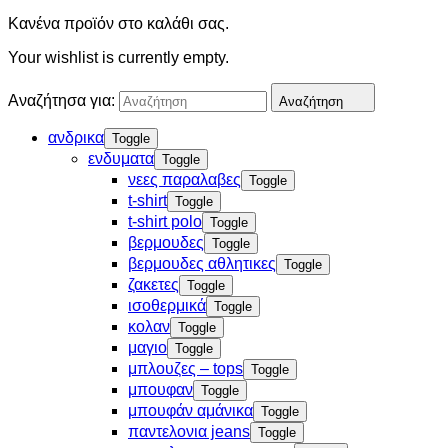
Κανένα προϊόν στο καλάθι σας.
Your wishlist is currently empty.
Αναζήτησα για:
Αναζήτηση
ανδρικα
Toggle
ενδυματα
Toggle
νεες παραλαβες
Toggle
t-shirt
Toggle
t-shirt polo
Toggle
βερμουδες
Toggle
βερμουδες αθλητικες
Toggle
ζακετες
Toggle
ισοθερμικά
Toggle
κολαν
Toggle
μαγιο
Toggle
μπλουζες – tops
Toggle
μπουφαν
Toggle
μπουφάν αμάνικα
Toggle
παντελονια jeans
Toggle