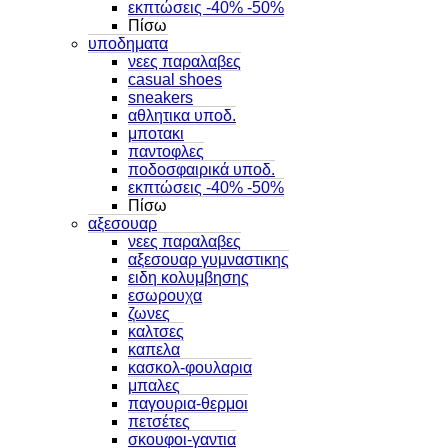
εκπτώσεις -40% -50%
Πίσω
υποδηματα
νεες παραλαβες
casual shoes
sneakers
αθλητικα υποδ.
μποτακι
παντοφλες
ποδοσφαιρικά υποδ.
εκπτώσεις -40% -50%
Πίσω
αξεσουαρ
νεες παραλαβες
αξεσουαρ γυμναστικης
ειδη κολυμβησης
εσωρουχα
ζωνες
καλτσες
καπελα
κασκολ-φουλαρια
μπαλες
παγουρια-θερμοι
πετσέτες
σκουφοι-γαντια