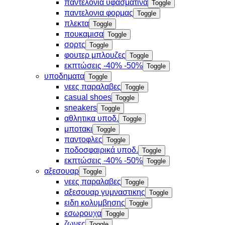
παντελονια υφασματινα
Toggle
παντελονια φορμας
Toggle
πλεκτα
Toggle
πουκαμισα
Toggle
σορτς
Toggle
φουτερ μπλουζες
Toggle
εκπτώσεις -40% -50%
Toggle
υποδηματα
Toggle
νεες παραλαβες
Toggle
casual shoes
Toggle
sneakers
Toggle
αθλητικα υποδ.
Toggle
μποτακι
Toggle
παντοφλες
Toggle
ποδοσφαιρικά υποδ.
Toggle
εκπτώσεις -40% -50%
Toggle
αξεσουαρ
Toggle
νεες παραλαβες
Toggle
αξεσουαρ γυμναστικης
Toggle
ειδη κολυμβησης
Toggle
εσωρουχα
Toggle
ζωνες
Toggle