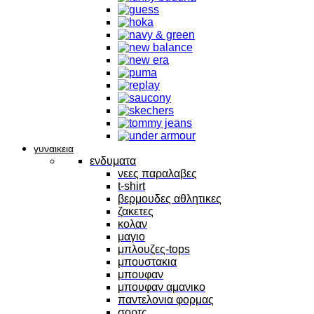
γυναικεια
ενδυματα
νεες παραλαβες
t-shirt
βερμουδες αθλητικες
ζακετες
κολαν
μαγιο
μπλουζες-tops
μπουστακια
μπουφαν
μπουφαν αμανικο
παντελονια φορμας
σορτς