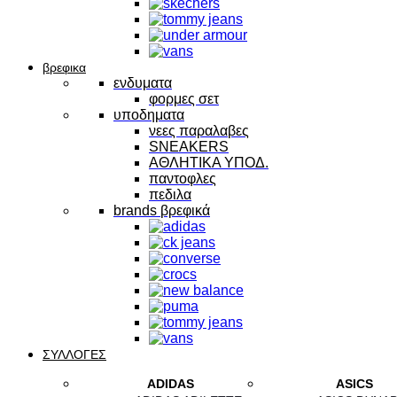
βρεφικα
ενδυματα
φορμες σετ
υποδηματα
νεες παραλαβες
SNEAKERS
ΑΘΛΗΤΙΚΑ ΥΠΟΔ.
παντοφλες
πεδιλα
brands βρεφικά
ΣΥΛΛΟΓΕΣ
ADIDAS
ASICS