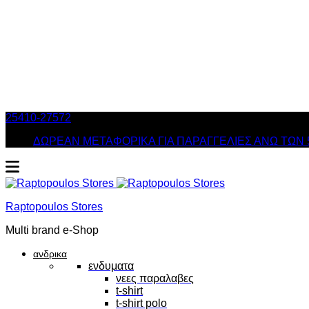
25410-27572
Τηλ. Παραγγελίες
/ Δευ-Σαβ: 09:00 – 14:00 & Τρ
ΔΩΡΕΑΝ ΜΕΤΑΦΟΡΙΚΑ ΓΙΑ ΠΑΡΑΓΓΕΛΙΕΣ ΑΝΩ ΤΩΝ 
Raptopoulos Stores
Multi brand e-Shop
ανδρικα
ενδυματα
νεες παραλαβες
t-shirt
t-shirt polo