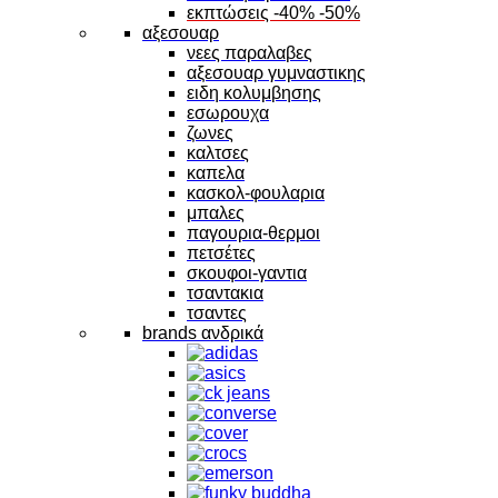
εκπτώσεις -40% -50%
αξεσουαρ
νεες παραλαβες
αξεσουαρ γυμναστικης
ειδη κολυμβησης
εσωρουχα
ζωνες
καλτσες
καπελα
κασκολ-φουλαρια
μπαλες
παγουρια-θερμοι
πετσέτες
σκουφοι-γαντια
τσαντακια
τσαντες
brands ανδρικά