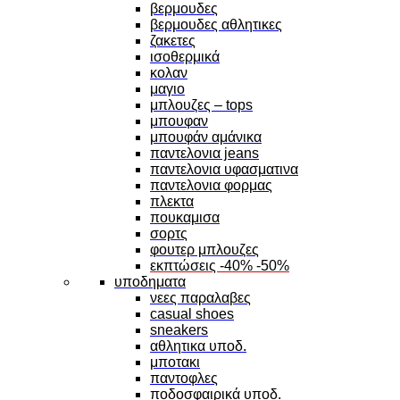
βερμουδες
βερμουδες αθλητικες
ζακετες
ισοθερμικά
κολαν
μαγιο
μπλουζες – tops
μπουφαν
μπουφάν αμάνικα
παντελονια jeans
παντελονια υφασματινα
παντελονια φορμας
πλεκτα
πουκαμισα
σορτς
φουτερ μπλουζες
εκπτώσεις -40% -50%
υποδηματα
νεες παραλαβες
casual shoes
sneakers
αθλητικα υποδ.
μποτακι
παντοφλες
ποδοσφαιρικά υποδ.