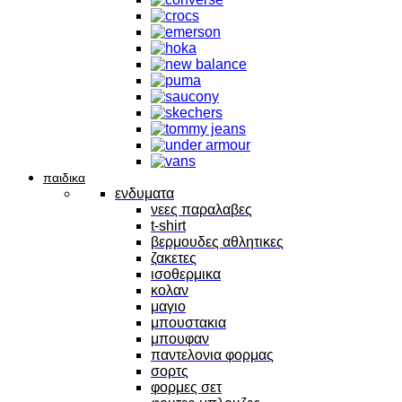
παιδικα
ενδυματα
νεες παραλαβες
t-shirt
βερμουδες αθλητικες
ζακετες
ισοθερμικα
κολαν
μαγιο
μπουστακια
μπουφαν
παντελονια φορμας
σορτς
φορμες σετ