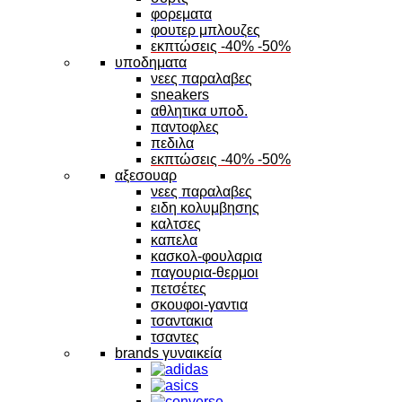
φορεματα
φουτερ μπλουζες
εκπτώσεις -40% -50%
υποδηματα
νεες παραλαβες
sneakers
αθλητικα υποδ.
παντοφλες
πεδιλα
εκπτώσεις -40% -50%
αξεσουαρ
νεες παραλαβες
ειδη κολυμβησης
καλτσες
καπελα
κασκολ-φουλαρια
παγουρια-θερμοι
πετσέτες
σκουφοι-γαντια
τσαντακια
τσαντες
brands γυναικεία