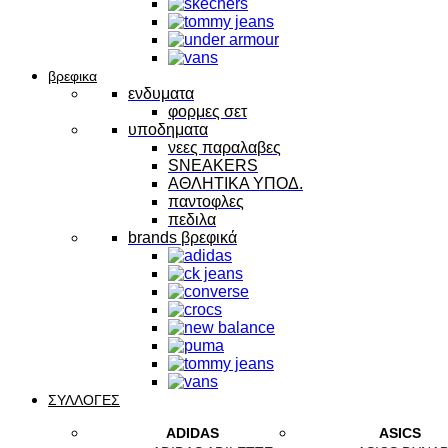
βρεφικα
ενδυματα
φορμες σετ
υποδηματα
νεες παραλαβες
SNEAKERS
ΑΘΛΗΤΙΚΑ ΥΠΟΔ.
παντοφλες
πεδιλα
brands βρεφικά
ΣΥΛΛΟΓΕΣ
ADIDAS
ASICS