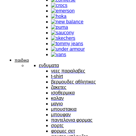
παιδικα
ενδυματα
νεες παραλαβες
t-shirt
βερμουδες αθλητικες
ζακετες
ισοθερμικα
κολαν
μαγιο
μπουστακια
μπουφαν
παντελονια φορμας
σορτς
φορμες σετ