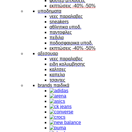
φουτερ μπλουζες
εκπτώσεις -40% -50%
υποδηματα
νεες παραλαβες
sneakers
αθλητικα υποδ.
παντοφλες
πεδιλα
ποδοσφαιρικα υποδ.
εκπτώσεις -40% -50%
αξεσουαρ
νεες παραλαβες
ειδη κολυμβησης
καλτσες
καπελα
τσαντες
brands παιδικά