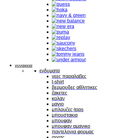
γυναικεια
ενδυματα
νεες παραλαβες
t-shirt
βερμουδες αθλητικες
ζακετες
κολαν
μαγιο
μπλουζες-tops
μπουστακια
μπουφαν
μπουφαν αμανικο
παντελονια φορμας
σορτς