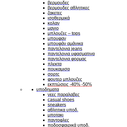
βερμουδες
βερμουδες αθλητικες
ζακετες
ισοθερμικά
κολαν
μαγιο
μπλουζες – tops
μπουφαν
μπουφάν αμάνικα
παντελονια jeans
παντελονια υφασματινα
παντελονια φορμας
πλεκτα
πουκαμισα
σορτς
φουτερ μπλουζες
εκπτώσεις -40% -50%
υποδηματα
νεες παραλαβες
casual shoes
sneakers
αθλητικα υποδ.
μποτακι
παντοφλες
ποδοσφαιρικά υποδ.