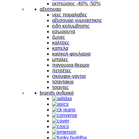
εκπτώσεις -40% -50%
αξεσουαρ
νεες παραλαβες
αξεσουαρ γυμναστικης
ειδη κολυμβησης
εσωρουχα
ζωνες
καλτσες
καπελα
κασκολ-φουλαρια
μπαλες
παγουρια-θερμοι
πετσέτες
σκουφοι-γαντια
τσαντακια
τσαντες
brands ανδρικά