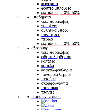
φορεματα
φουτερ μπλουζες
εκπτώσεις -40% -50%
υποδηματα
νεες παραλαβες
sneakers
αθλητικα υποδ.
παντοφλες
πεδιλα
εκπτώσεις -40% -50%
αξεσουαρ
νεες παραλαβες
ειδη κολυμβησης
καλτσες
καπελα
κασκολ-φουλαρια
παγουρια-θερμοι
πετσέτες
σκουφοι-γαντια
τσαντακια
τσαντες
brands γυναικεία