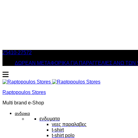
25410-27572
Τηλ. Παραγγελίες
/ Δευ-Σαβ: 09:00 – 14:00 & Τρ
ΔΩΡΕΑΝ ΜΕΤΑΦΟΡΙΚΑ ΓΙΑ ΠΑΡΑΓΓΕΛΙΕΣ ΑΝΩ ΤΩΝ 
Raptopoulos Stores
Multi brand e-Shop
ανδρικα
ενδυματα
νεες παραλαβες
t-shirt
t-shirt polo