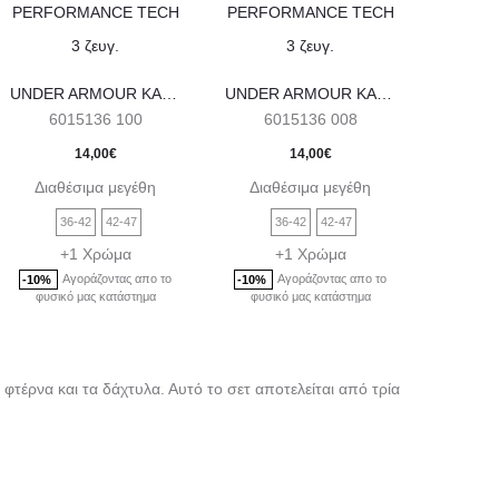
προϊόν
προϊόν
έχει
έχει
πολλαπλές
πολλαπλές
UNDER ARMOUR ΚΑΛΤΣΕΣ ΣΟΣΟΝΙΑ PERFORMANCE TECH 3 ζευγ.
UNDER ARMOUR ΚΑΛΤΣΕΣ ΣΟΣΟΝΙΑ PERFORMANCE TECH 3 ζευγ.
6015136 100
6015136 008
60
παραλλαγές.
παραλλαγές.
14,00
€
14,00
€
Οι
Οι
Διαθέσιμα μεγέθη
Διαθέσιμα μεγέθη
Διαθ
επιλογές
επιλογές
μπορούν
μπορούν
36-42
42-47
36-42
42-47
3
+1 Χρώμα
+1 Χρώμα
να
να
Αγοράζοντας απο το
Αγοράζοντας απο το
Α
-10%
-10%
-10%
επιλεγούν
επιλεγούν
φυσικό μας κατάστημα
φυσικό μας κατάστημα
φυσικ
στη
στη
σελίδα
σελίδα
 φτέρνα και τα δάχτυλα. Αυτό το σετ αποτελείται από τρία
του
του
προϊόντος
προϊόντος