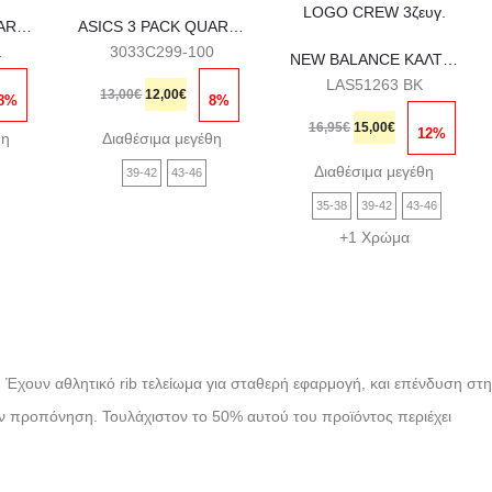
όν
προϊόν
προϊόν
ASICS 3 PACK QUARTER SOCK
ASICS 3 PACK QUARTER SOCK
1
3033C299-100
έχει
έχει
NEW BALANCE ΚΑΛΤΣΕΣ PATCH LOGO CREW 3ζευγ.
Original
Η
LAS51263 BK
λαπλές
πολλαπλές
πολλαπλές
13,00
€
12,00
€
8%
8%
χουσα
price
τρέχουσα
Original
Η
λλαγές.
παραλλαγές.
παραλλαγές.
16,95
€
15,00
€
12%
θη
Διαθέσιμα μεγέθη
was:
τιμή
price
τρέχουσα
Οι
Οι
Διαθέσιμα μεγέθη
39-42
43-46
ι:
13,00€.
είναι:
was:
τιμή
ογές
επιλογές
επιλογές
35-38
39-42
43-46
0€.
12,00€.
16,95€.
είναι:
ρούν
μπορούν
μπορούν
+1 Χρώμα
15,00€.
να
να
εγούν
επιλεγούν
επιλεγούν
στη
στη
δα
σελίδα
σελίδα
ς. Έχουν αθλητικό rib τελείωμα για σταθερή εφαρμογή, και επένδυση στη
του
του
 την προπόνηση. Τουλάχιστον το 50% αυτού του προϊόντος περιέχει
όντος
προϊόντος
προϊόντος