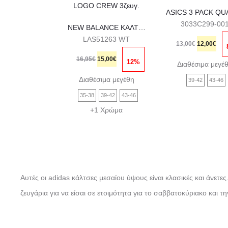
προϊόν
προϊ
3033C299-00
έχει
έχει
NEW BALANCE ΚΑΛΤΣΕΣ PATCH LOGO CREW 3ζευγ.
LAS51263 WT
Original
Η
πολλαπλές
πολ
13,00
€
12,00
€
Original
Η
price
τρέ
παραλλαγές.
παρα
16,95
€
15,00
€
12%
Διαθέσιμα μεγέ
price
τρέχουσα
was:
τιμή
Οι
Οι
Διαθέσιμα μεγέθη
39-42
43-46
was:
τιμή
13,00€.
είνα
επιλογές
επιλ
35-38
39-42
43-46
16,95€.
είναι:
12,0
μπορούν
μπο
+1 Χρώμα
15,00€.
να
να
επιλεγούν
επιλ
στη
στη
σελίδα
σελί
Αυτές οι adidas κάλτσες μεσαίου ύψους είναι κλασικές και άνετε
του
του
ζευγάρια για να είσαι σε ετοιμότητα για το σαββατοκύριακο και
προϊόντος
προϊ