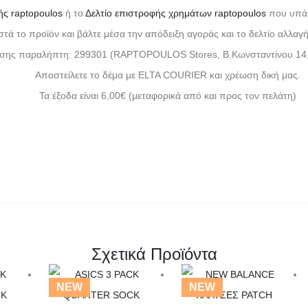
ής raptopoulos
ή το
Δελτίο επιστροφής χρημάτων raptopoulos
που υπάρ
ά το προϊόν και βάλτε μέσα την απόδειξη αγοράς και το δελτίο αλλα
ωσης παραλήπτη: 299301 (RAPTOPOULOS Stores, Β.Κωνσταντίνου 14,
Αποστείλετε το δέμα με ELTA COURIER και χρέωση δική μας.
Τα έξοδα είναι 6,00€ (μεταφορικά από και προς τον πελάτη)
Σχετικά Προϊόντα
Αυτό
Αυτό
NEW
NEW
το
το