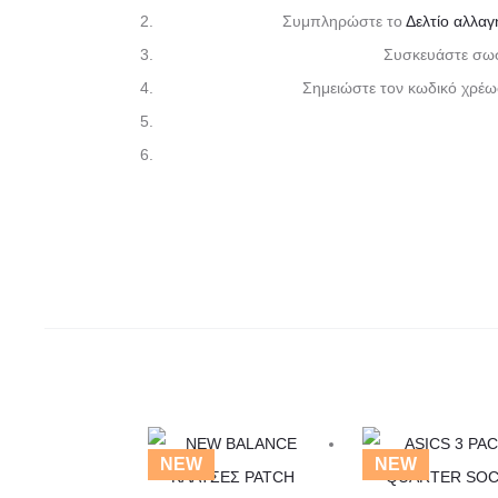
Συμπληρώστε το
Δελτίο αλλαγ
Συσκευάστε σωστ
Σημειώστε τον κωδικό χρέ
Αυτό
Αυτό
NEW
NEW
το
το