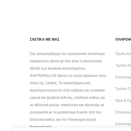
ΣΧΕΤΙΚΑ ΜΕ ΜΑΣ
ΠΛΗΡΟΦ
Σας καλωσορίζουμε στο ηλεκτρονικό κατάστημα
Έξοδα Απ
raptopoulos-stores.gr που είναι η ηλεκτρονική
Τρόποι Α
εξέλιξη των φυσικών καταστημάτων
RAPTOPOULOS Stores τα οποία εδρεύουν στην
Επιστροφέ
πόλη της Ξάνθης. Τα καταστήματα μας
Τρόποι Π
δραστηριοποιούνται στην ανδρική και γυναικεία
casual και βραδινή ένδυση, υπόδηση καθώς και
Όροι & Π
σε αθλητικά ρούχα, παπούτσια και αξεσουάρ σε
συνεργασία με τα μεγαλύτερα brands από την
Επικοινων
Ελληνική καθώς και την Παγκόσμια αγορά.
Καταστήμ
Καταστήματα