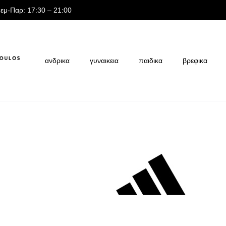
Πεμ-Παρ: 17:30 – 21:00
ανδρικα
γυναικεια
παιδικα
βρεφικα