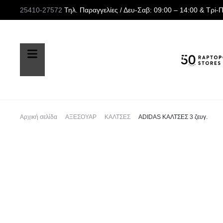
25410-27572
Τηλ. Παραγγελίες
/ Δευ-Σαβ: 09:00 – 14:00 & Τρi-
Αρχική σελίδα
ΑΞΕΣΟΥΑΡ
ΚΑΛΤΣΕΣ
ADIDAS ΚΑΛΤΣΕΣ 3 ζευγ.