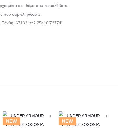
χει μέσα στο δέμα που παραλάβατε.
γής που συμπληρώσατε.
 Ξάνθη, 67132, τηλ.25410/72774)
Αυτό
Αυτό
NEW
NEW
NEW
το
το