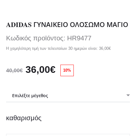
ADIDAS ΓΥΝΑΙΚΕΙΟ ΟΛΟΣΩΜΟ ΜΑΓΙΟ
Κωδικός προϊόντος: HR9477
Η χαμηλότερη τιμή των τελευταίων 30 ημερών είναι:
36,00
€
Original
Η
36,00
€
40,00
€
10%
price
τρέχουσα
was:
τιμή
καθαρισμός
40,00€.
είναι: