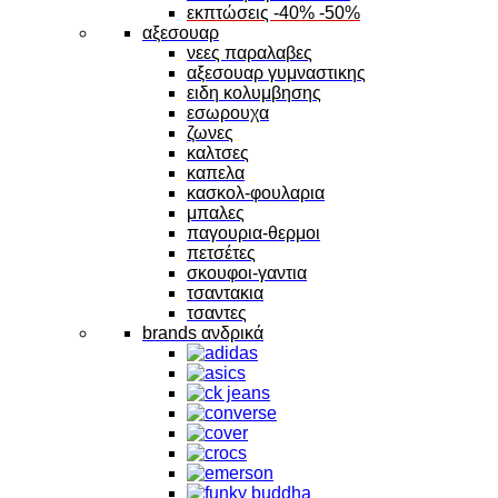
εκπτώσεις -40% -50%
αξεσουαρ
νεες παραλαβες
αξεσουαρ γυμναστικης
ειδη κολυμβησης
εσωρουχα
ζωνες
καλτσες
καπελα
κασκολ-φουλαρια
μπαλες
παγουρια-θερμοι
πετσέτες
σκουφοι-γαντια
τσαντακια
τσαντες
brands ανδρικά