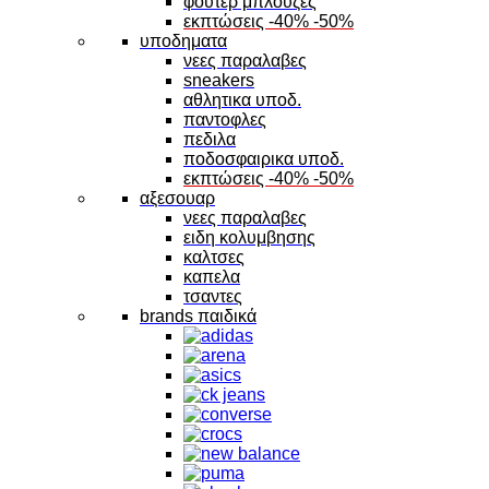
φουτερ μπλουζες
εκπτώσεις -40% -50%
υποδηματα
νεες παραλαβες
sneakers
αθλητικα υποδ.
παντοφλες
πεδιλα
ποδοσφαιρικα υποδ.
εκπτώσεις -40% -50%
αξεσουαρ
νεες παραλαβες
ειδη κολυμβησης
καλτσες
καπελα
τσαντες
brands παιδικά