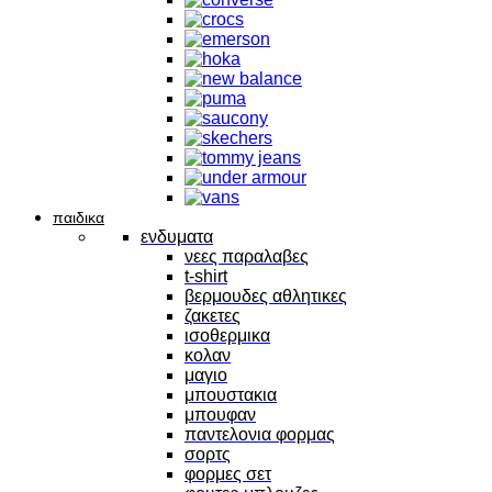
παιδικα
ενδυματα
νεες παραλαβες
t-shirt
βερμουδες αθλητικες
ζακετες
ισοθερμικα
κολαν
μαγιο
μπουστακια
μπουφαν
παντελονια φορμας
σορτς
φορμες σετ