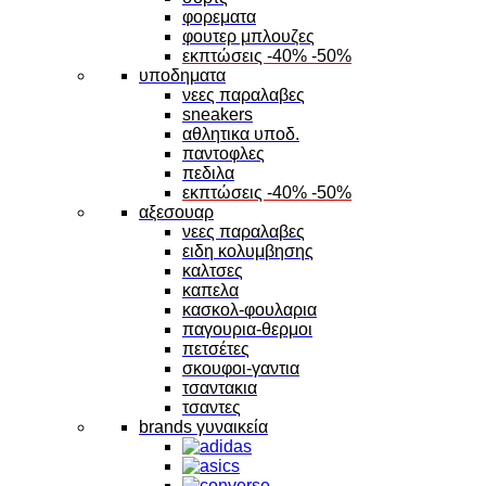
φορεματα
φουτερ μπλουζες
εκπτώσεις -40% -50%
υποδηματα
νεες παραλαβες
sneakers
αθλητικα υποδ.
παντοφλες
πεδιλα
εκπτώσεις -40% -50%
αξεσουαρ
νεες παραλαβες
ειδη κολυμβησης
καλτσες
καπελα
κασκολ-φουλαρια
παγουρια-θερμοι
πετσέτες
σκουφοι-γαντια
τσαντακια
τσαντες
brands γυναικεία