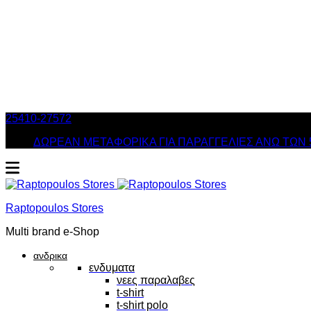
25410-27572
Τηλ. Παραγγελίες
/ Δευ-Σαβ: 09:00 – 14:00 & Τρ
ΔΩΡΕΑΝ ΜΕΤΑΦΟΡΙΚΑ ΓΙΑ ΠΑΡΑΓΓΕΛΙΕΣ ΑΝΩ ΤΩΝ 
Raptopoulos Stores
Multi brand e-Shop
ανδρικα
ενδυματα
νεες παραλαβες
t-shirt
t-shirt polo