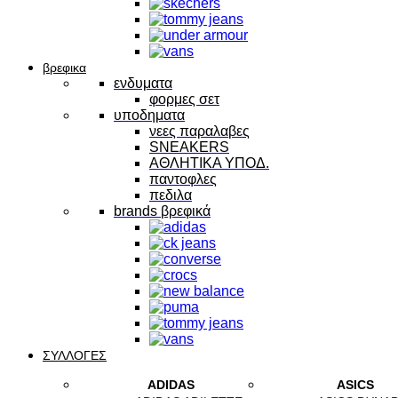
βρεφικα
ενδυματα
φορμες σετ
υποδηματα
νεες παραλαβες
SNEAKERS
ΑΘΛΗΤΙΚΑ ΥΠΟΔ.
παντοφλες
πεδιλα
brands βρεφικά
ΣΥΛΛΟΓΕΣ
ADIDAS
ASICS