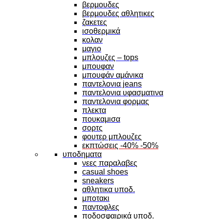
βερμουδες
βερμουδες αθλητικες
ζακετες
ισοθερμικά
κολαν
μαγιο
μπλουζες – tops
μπουφαν
μπουφάν αμάνικα
παντελονια jeans
παντελονια υφασματινα
παντελονια φορμας
πλεκτα
πουκαμισα
σορτς
φουτερ μπλουζες
εκπτώσεις -40% -50%
υποδηματα
νεες παραλαβες
casual shoes
sneakers
αθλητικα υποδ.
μποτακι
παντοφλες
ποδοσφαιρικά υποδ.