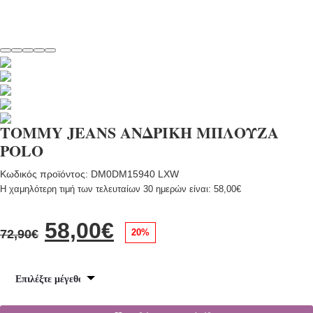
TOMMY JEANS ΑΝΔΡΙΚΗ ΜΠΛΟΥΖΑ
POLO
Κωδικός προϊόντος: DM0DM15940 LXW
Η χαμηλότερη τιμή των τελευταίων 30 ημερών είναι:
58,00
€
Original
Η
58,00
€
20%
72,90
€
price
τρέχουσα
was:
τιμή