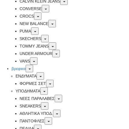
Toggle
CALVIN KLEIN JEANS
Toggle
CONVERSE
Toggle
CROCS
Toggle
NEW BALANCE
Toggle
PUMA
Toggle
SKECHERS
Toggle
TOMMY JEANS
Toggle
UNDER ARMOUR
Toggle
VANS
Toggle
βρεφικα
Toggle
ΕΝΔΥΜΑΤΑ
Toggle
ΦΟΡΜΕΣ ΣΕΤ
Toggle
ΥΠΟΔΗΜΑΤΑ
Toggle
ΝΕΕΣ ΠΑΡΑΛΑΒΕΣ
Toggle
SNEAKERS
Toggle
ΑΘΛΗΤΙΚΑ ΥΠΟΔ.
Toggle
ΠΑΝΤΟΦΛΕΣ
Toggle
ΠΕΔΙΛΑ