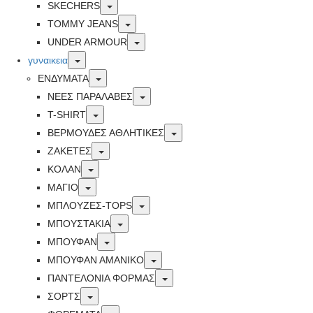
Toggle
SKECHERS
Toggle
TOMMY JEANS
Toggle
UNDER ARMOUR
Toggle
γυναικεια
Toggle
ΕΝΔΥΜΑΤΑ
Toggle
ΝΕΕΣ ΠΑΡΑΛΑΒΕΣ
Toggle
T-SHIRT
Toggle
ΒΕΡΜΟΥΔΕΣ ΑΘΛΗΤΙΚΕΣ
Toggle
ΖΑΚΕΤΕΣ
Toggle
ΚΟΛΑΝ
Toggle
ΜΑΓΙΟ
Toggle
ΜΠΛΟΥΖΕΣ-TOPS
Toggle
ΜΠΟΥΣΤΑΚΙΑ
Toggle
ΜΠΟΥΦΑΝ
Toggle
ΜΠΟΥΦΑΝ ΑΜΑΝΙΚΟ
Toggle
ΠΑΝΤΕΛΟΝΙΑ ΦΟΡΜΑΣ
Toggle
ΣΟΡΤΣ