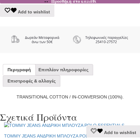
Προσθήκη στο καλάθι
72,90€.
είναι:
Add to wishlist
58,00€.
Περιγραφή
Επιπλέον πληροφορίες
Επιστροφές & αλλαγές
TRANSITIONAL COTTON / IN-CONVERSION (100%).
Σχετικά Προϊόντα
Αυτό
Add to wishlist
το
TOMMY JEANS ΑΝΔΡΙΚΗ ΜΠΛΟΥΖΑ POLO ESSENTIALS