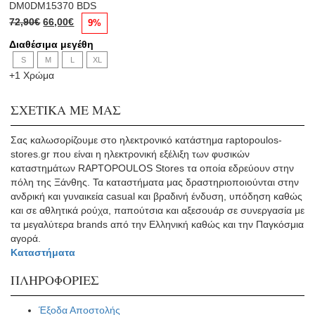
προϊόν
DM0DM15370 BDS
έχει
Original
Η
72,90
€
66,00
€
9%
πολλαπλές
price
τρέχουσα
παραλλαγές.
Διαθέσιμα μεγέθη
was:
τιμή
Οι
S
72,90€.
M
L
είναι:
XL
επιλογές
+1 Χρώμα
66,00€.
μπορούν
να
ΣΧΕΤΙΚΑ ΜΕ ΜΑΣ
επιλεγούν
στη
Σας καλωσορίζουμε στο ηλεκτρονικό κατάστημα raptopoulos-
σελίδα
stores.gr που είναι η ηλεκτρονική εξέλιξη των φυσικών
του
καταστημάτων RAPTOPOULOS Stores τα οποία εδρεύουν στην
προϊόντος
πόλη της Ξάνθης. Τα καταστήματα μας δραστηριοποιούνται στην
ανδρική και γυναικεία casual και βραδινή ένδυση, υπόδηση καθώς
και σε αθλητικά ρούχα, παπούτσια και αξεσουάρ σε συνεργασία με
τα μεγαλύτερα brands από την Ελληνική καθώς και την Παγκόσμια
αγορά.
Καταστήματα
ΠΛΗΡΟΦΟΡΙΕΣ
Έξοδα Αποστολής