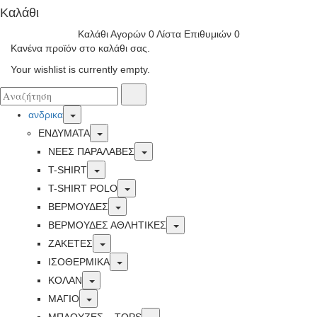
Καλάθι
Καλάθι Αγορών
0
Λίστα Επιθυμιών
0
Κανένα προϊόν στο καλάθι σας.
Your wishlist is currently empty.
Αναζήτησα
Αναζήτηση
για:
Toggle
ανδρικα
Toggle
ΕΝΔΥΜΑΤΑ
Toggle
ΝΕΕΣ ΠΑΡΑΛΑΒΕΣ
Toggle
T-SHIRT
Toggle
T-SHIRT POLO
Toggle
ΒΕΡΜΟΥΔΕΣ
Toggle
ΒΕΡΜΟΥΔΕΣ ΑΘΛΗΤΙΚΕΣ
Toggle
ΖΑΚΕΤΕΣ
Toggle
ΙΣΟΘΕΡΜΙΚΆ
Toggle
ΚΟΛΑΝ
Toggle
ΜΑΓΙΟ
Toggle