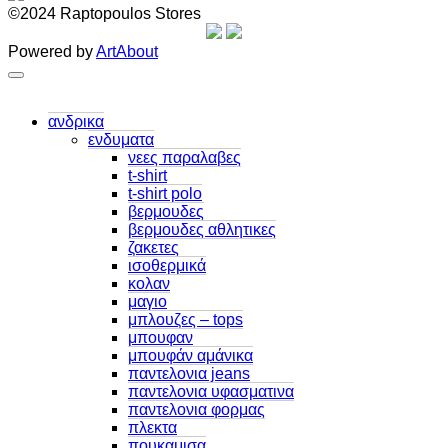
©2024 Raptopoulos Stores
Powered by
ArtAbout
ανδρικα
ενδυματα
νεες παραλαβες
t-shirt
t-shirt polo
βερμουδες
βερμουδες αθλητικες
ζακετες
ισοθερμικά
κολαν
μαγιο
μπλουζες – tops
μπουφαν
μπουφάν αμάνικα
παντελονια jeans
παντελονια υφασματινα
παντελονια φορμας
πλεκτα
πουκαμισα