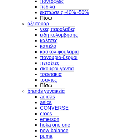
παντοφλες
πεδιλα
εκπτώσεις -40% -50%
Πίσω
αξεσουαρ
νεες παραλαβες
ειδη κολυμβησης
καλτσες
καπελα
κασκολ-φουλαρια
παγουρια-θερμοι
πετσέτες
σκουφοι-γαντια
τσαντακια
τσαντες
Πίσω
brands γυναικεία
adidas
asics
CONVERSE
crocs
emerson
hoka one one
new balance
puma