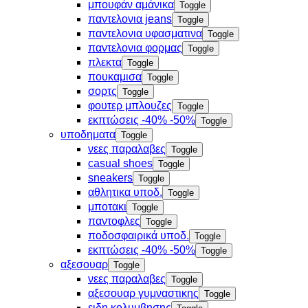
μπουφάν αμάνικα
Toggle
παντελονια jeans
Toggle
παντελονια υφασματινα
Toggle
παντελονια φορμας
Toggle
πλεκτα
Toggle
πουκαμισα
Toggle
σορτς
Toggle
φουτερ μπλουζες
Toggle
εκπτώσεις -40% -50%
Toggle
υποδηματα
Toggle
νεες παραλαβες
Toggle
casual shoes
Toggle
sneakers
Toggle
αθλητικα υποδ.
Toggle
μποτακι
Toggle
παντοφλες
Toggle
ποδοσφαιρικά υποδ.
Toggle
εκπτώσεις -40% -50%
Toggle
αξεσουαρ
Toggle
νεες παραλαβες
Toggle
αξεσουαρ γυμναστικης
Toggle
ειδη κολυμβησης