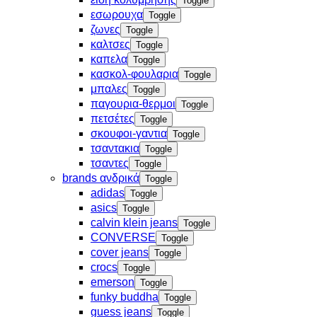
Toggle
εσωρουχα
Toggle
ζωνες
Toggle
καλτσες
Toggle
καπελα
Toggle
κασκολ-φουλαρια
Toggle
μπαλες
Toggle
παγουρια-θερμοι
Toggle
πετσέτες
Toggle
σκουφοι-γαντια
Toggle
τσαντακια
Toggle
τσαντες
Toggle
brands ανδρικά
Toggle
adidas
Toggle
asics
Toggle
calvin klein jeans
Toggle
CONVERSE
Toggle
cover jeans
Toggle
crocs
Toggle
emerson
Toggle
funky buddha
Toggle
guess jeans
Toggle