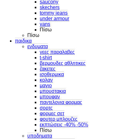
saucony
skechers
tommy jeans
under armour
vans
Πίσω
Πίσω
παιδικα
ενδυματα
νεες παραλαβες
t-shirt
βερμουδες αθλητικες
ζακετες
ισοθερμικα
κολαν
μαγιο
μπουστακια
μπουφαν
παντελονια φορμας
σορτς
φορμες σετ
φουτερ μπλουζες
εκπτώσεις -40% -50%
Πίσω
υποδηματα