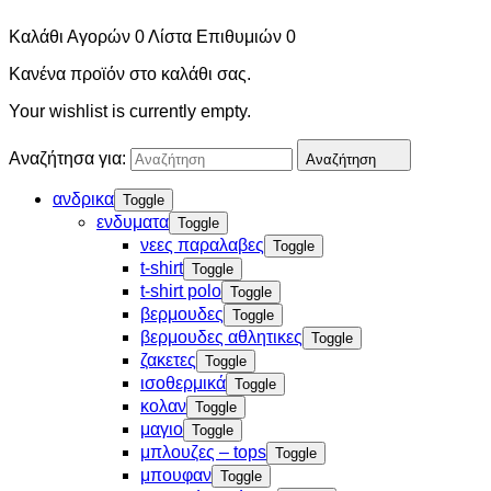
Καλάθι Αγορών
0
Λίστα Επιθυμιών
0
Κανένα προϊόν στο καλάθι σας.
Your wishlist is currently empty.
Αναζήτησα για:
Αναζήτηση
ανδρικα
Toggle
ενδυματα
Toggle
νεες παραλαβες
Toggle
t-shirt
Toggle
t-shirt polo
Toggle
βερμουδες
Toggle
βερμουδες αθλητικες
Toggle
ζακετες
Toggle
ισοθερμικά
Toggle
κολαν
Toggle
μαγιο
Toggle
μπλουζες – tops
Toggle
μπουφαν
Toggle