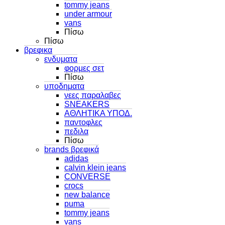
tommy jeans
under armour
vans
Πίσω
Πίσω
βρεφικα
ενδυματα
φορμες σετ
Πίσω
υποδηματα
νεες παραλαβες
SNEAKERS
ΑΘΛΗΤΙΚΑ ΥΠΟΔ.
παντοφλες
πεδιλα
Πίσω
brands βρεφικά
adidas
calvin klein jeans
CONVERSE
crocs
new balance
puma
tommy jeans
vans