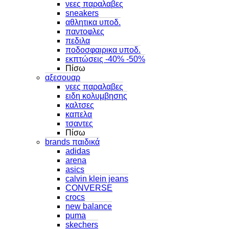
νεες παραλαβες
sneakers
αθλητικα υποδ.
παντοφλες
πεδιλα
ποδοσφαιρικα υποδ.
εκπτώσεις -40% -50%
Πίσω
αξεσουαρ
νεες παραλαβες
ειδη κολυμβησης
καλτσες
καπελα
τσαντες
Πίσω
brands παιδικά
adidas
arena
asics
calvin klein jeans
CONVERSE
crocs
new balance
puma
skechers