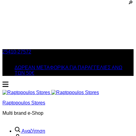
25410-27572
Τηλ. Παραγγελίες
/ Δευ-Σαβ: 09:00 – 14:00 &
Τρi-Πεμ-Παρ: 17:30 – 21:00
ΔΩΡΕΑΝ ΜΕΤΑΦΟΡΙΚΑ ΓΙΑ ΠΑΡΑΓΓΕΛΙΕΣ ΑΝΩ
ΤΩΝ 50€
Raptopoulos Stores
Multi brand e-Shop
Αναζήτηση