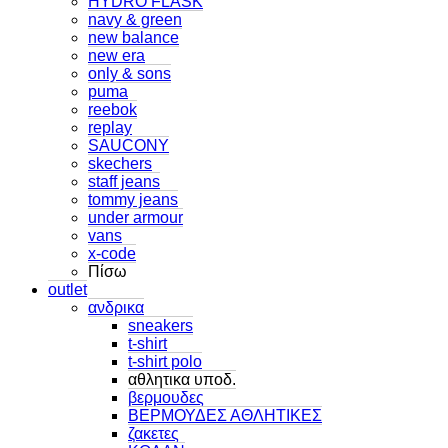
HYDRO FLASK
navy & green
new balance
new era
only & sons
puma
reebok
replay
SAUCONY
skechers
staff jeans
tommy jeans
under armour
vans
x-code
Πίσω
outlet
ανδρικα
sneakers
t-shirt
t-shirt polo
αθλητικα υποδ.
βερμουδες
ΒΕΡΜΟΥΔΕΣ ΑΘΛΗΤΙΚΕΣ
ζακετες