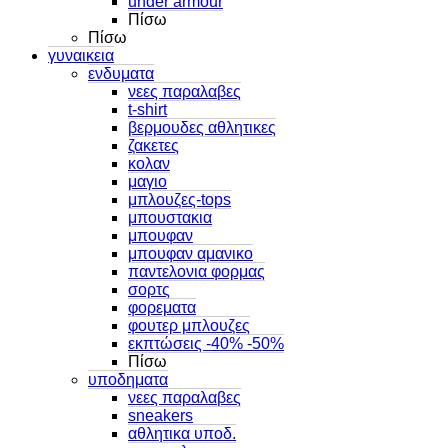
under armour
Πίσω
Πίσω
γυναικεια
ενδυματα
νεες παραλαβες
t-shirt
βερμουδες αθλητικες
ζακετες
κολαν
μαγιο
μπλουζες-tops
μπουστακια
μπουφαν
μπουφαν αμανικο
παντελονια φορμας
σορτς
φορεματα
φουτερ μπλουζες
εκπτώσεις -40% -50%
Πίσω
υποδηματα
νεες παραλαβες
sneakers
αθλητικα υποδ.