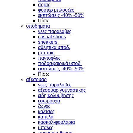
σορτς
φουτερ μπλουζες
εκπτώσεις -40% -50%
Πίσω
υποδηματα
νεες παραλαβες
casual shoes
sneakers
αθλητικα υποδ.
μποτακι
παντοφλες
ποδοσφαιρικά υποδ.
εκπτώσεις -40% -50%
Πίσω
αξεσουαρ
νεες παραλαβες
αξεσουαρ γυμναστικης
ειδη κολυμβησης
εσωρουχα
ζωνες
καλτσες
καπελα
κασκολ-φουλαρια
μπαλες
παγουρια-θερμοι