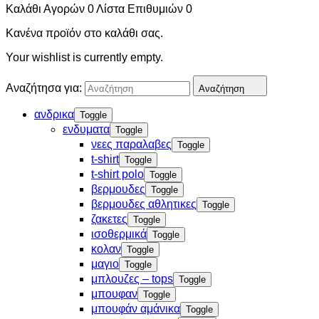
Καλάθι Αγορών
0
Λίστα Επιθυμιών
0
Κανένα προϊόν στο καλάθι σας.
Your wishlist is currently empty.
Αναζήτησα για:
Αναζήτηση
ανδρικα
Toggle
ενδυματα
Toggle
νεες παραλαβες
Toggle
t-shirt
Toggle
t-shirt polo
Toggle
βερμουδες
Toggle
βερμουδες αθλητικες
Toggle
ζακετες
Toggle
ισοθερμικά
Toggle
κολαν
Toggle
μαγιο
Toggle
μπλουζες – tops
Toggle
μπουφαν
Toggle
μπουφάν αμάνικα
Toggle