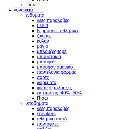
Πίσω
γυναικεια
ενδυματα
νεες παραλαβες
t-shirt
βερμουδες αθλητικες
ζακετες
κολαν
μαγιο
μπλουζες-tops
μπουστακια
μπουφαν
μπουφαν αμανικο
παντελονια φορμας
σορτς
φορεματα
φουτερ μπλουζες
εκπτώσεις -40% -50%
Πίσω
υποδηματα
νεες παραλαβες
sneakers
αθλητικα υποδ.
παντοφλες