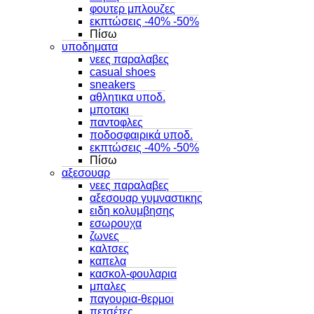
φουτερ μπλουζες
εκπτώσεις -40% -50%
Πίσω
υποδηματα
νεες παραλαβες
casual shoes
sneakers
αθλητικα υποδ.
μποτακι
παντοφλες
ποδοσφαιρικά υποδ.
εκπτώσεις -40% -50%
Πίσω
αξεσουαρ
νεες παραλαβες
αξεσουαρ γυμναστικης
ειδη κολυμβησης
εσωρουχα
ζωνες
καλτσες
καπελα
κασκολ-φουλαρια
μπαλες
παγουρια-θερμοι
πετσέτες