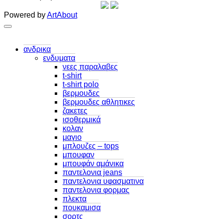
Powered by
ArtAbout
ανδρικα
ενδυματα
νεες παραλαβες
t-shirt
t-shirt polo
βερμουδες
βερμουδες αθλητικες
ζακετες
ισοθερμικά
κολαν
μαγιο
μπλουζες – tops
μπουφαν
μπουφάν αμάνικα
παντελονια jeans
παντελονια υφασματινα
παντελονια φορμας
πλεκτα
πουκαμισα
σορτς