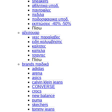
sneakers
αθλητικα υποδ.
παντοφλες
πεδιλα
ποδοσφαιρικα υποδ.
εκπτώσεις -40% -50%
Πίσω
αξεσουαρ
νεες παραλαβες
ειδη κολυμβησης
καλτσες
καπελα
τσαντες
Πίσω
brands παιδικά
adidas
arena
asics
calvin klein jeans
CONVERSE
crocs
new balance
puma
skechers
tommy jeans