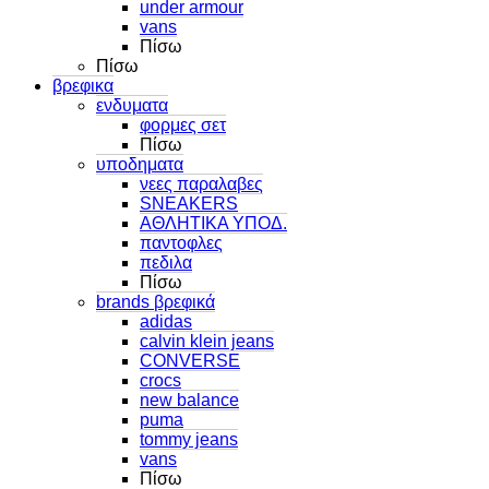
under armour
vans
Πίσω
Πίσω
βρεφικα
ενδυματα
φορμες σετ
Πίσω
υποδηματα
νεες παραλαβες
SNEAKERS
ΑΘΛΗΤΙΚΑ ΥΠΟΔ.
παντοφλες
πεδιλα
Πίσω
brands βρεφικά
adidas
calvin klein jeans
CONVERSE
crocs
new balance
puma
tommy jeans
vans
Πίσω