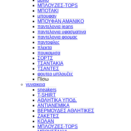
μαγιο
ΜΠΛΟΥΖΕΣ-TOPS
ΜΠΟΤΑΚΙ
μπουφαν
ΜΠΟΥΦΑΝ ΑΜΑΝΙΚΟ
παντελονια jeans
παντελονια υφασματινα
παντελονια φορμας
παντοφλες
πλεκτα
πουκαμισα
ΣΟΡΤΣ
ΤΣΑΝΤΑΚΙΑ
ΤΣΑΝΤΕΣ
φουτερ μπλουζες
Πίσω
γυναικεια
sneakers
T-SHIRT
ΑΘΛΗΤΙΚΑ ΥΠΟΔ.
ΑΝΤΙΑΝΕΜΙΚΑ
ΒΕΡΜΟΥΔΕΣ ΑΘΛΗΤΙΚΕΣ
ΖΑΚΕΤΕΣ
ΚΟΛΑΝ
ΜΠΛΟΥΖΕΣ-TOPS