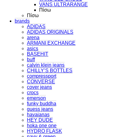
VANS ULTRARANGE
Πίσω
Πίσω
brands
ADIDAS
ADIDAS ORIGINALS
arena
ARMANI EXCHANGE
asics
BASEHIT
buff
calvin klein jeans
CHILLY’S BOTTLES
compressport
CONVERSE
cover jeans
crocs
emerson
funky buddha
guess jeans
havaianas
HEY DUDE
hoka one one
HYDRO FLASK
navy & green