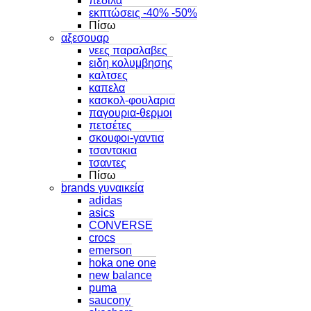
πεδιλα
εκπτώσεις -40% -50%
Πίσω
αξεσουαρ
νεες παραλαβες
ειδη κολυμβησης
καλτσες
καπελα
κασκολ-φουλαρια
παγουρια-θερμοι
πετσέτες
σκουφοι-γαντια
τσαντακια
τσαντες
Πίσω
brands γυναικεία
adidas
asics
CONVERSE
crocs
emerson
hoka one one
new balance
puma
saucony