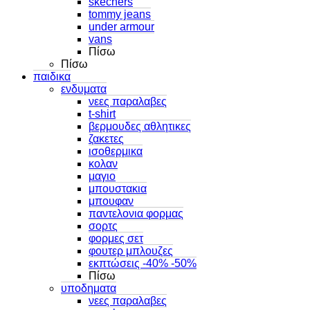
skechers
tommy jeans
under armour
vans
Πίσω
Πίσω
παιδικα
ενδυματα
νεες παραλαβες
t-shirt
βερμουδες αθλητικες
ζακετες
ισοθερμικα
κολαν
μαγιο
μπουστακια
μπουφαν
παντελονια φορμας
σορτς
φορμες σετ
φουτερ μπλουζες
εκπτώσεις -40% -50%
Πίσω
υποδηματα
νεες παραλαβες