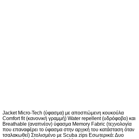
CALVIN KLEIN JEANS ΑΝΔΡΙΚΟ ΑΜΑΝΙΚΟ ΜΠΟΥΦΑΝ NYLON ZIP OFF
LV04RG514G UB1
196,90
€
Original price was: 196,90€.
177,00
€
Η
τρέχουσα τιμή είναι: 177,00€.
10%
Διαθέσιμα μεγέθη
S
M
L
New
10%
TOMMY JEANS ΑΝΔΡΙΚΟ ΜΠΟΥΦΑΝ SHERPA BADGE TEDDY RELAXED
DM0DM22345 BDS
134,90
€
Original price was: 134,90€.
121,00
€
Η
τρέχουσα τιμή είναι: 121,00€.
10%
Διαθέσιμα μεγέθη
S
M
L
Jacket Micro-Tech (ύφασμα) με αποσπώμενη κουκούλα
Comfort fit (κανονική γραμμή) Water repellent (υδρόφοβο) και
Breathable (αναπνέον) ύφασμα Memory Fabric (τεχνολογία
που επαναφέρει το ύφασμα στην αρχική του κατάσταση όταν
τσαλακωθεί) Στολισμένο με Scuba zips Εσωτερικά: Δυο