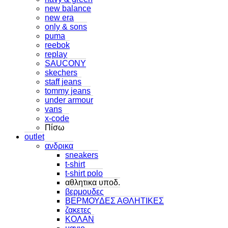
new balance
new era
only & sons
puma
reebok
replay
SAUCONY
skechers
staff jeans
tommy jeans
under armour
vans
x-code
Πίσω
outlet
ανδρικα
sneakers
t-shirt
t-shirt polo
αθλητικα υποδ.
βερμουδες
ΒΕΡΜΟΥΔΕΣ ΑΘΛΗΤΙΚΕΣ
ζακετες
ΚΟΛΑΝ