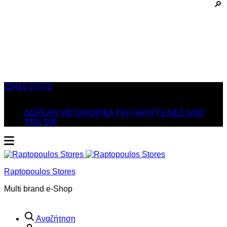
25410-27572
Τηλ. Παραγγελίες
/ Δευ-Σαβ: 09:00 – 14:00 &
Τρi-Πεμ-Παρ: 17:30 – 21:00
ΔΩΡΕΑΝ ΜΕΤΑΦΟΡΙΚΑ ΓΙΑ ΠΑΡΑΓΓΕΛΙΕΣ ΑΝΩ
ΤΩΝ 50€
Raptopoulos Stores
Multi brand e-Shop
Αναζήτηση