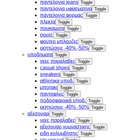
παντελονια jeans
Toggle
παντελονια υφασματινα
Toggle
παντελονια φορμας
Toggle
πλεκτα
Toggle
πουκαμισα
Toggle
σορτς
Toggle
φουτερ μπλουζες
Toggle
εκπτώσεις -40% -50%
Toggle
υποδηματα
Toggle
νεες παραλαβες
Toggle
casual shoes
Toggle
sneakers
Toggle
αθλητικα υποδ.
Toggle
μποτακι
Toggle
παντοφλες
Toggle
ποδοσφαιρικά υποδ.
Toggle
εκπτώσεις -40% -50%
Toggle
αξεσουαρ
Toggle
νεες παραλαβες
Toggle
αξεσουαρ γυμναστικης
Toggle
ειδη κολυμβησης
Toggle
εσωρουχα