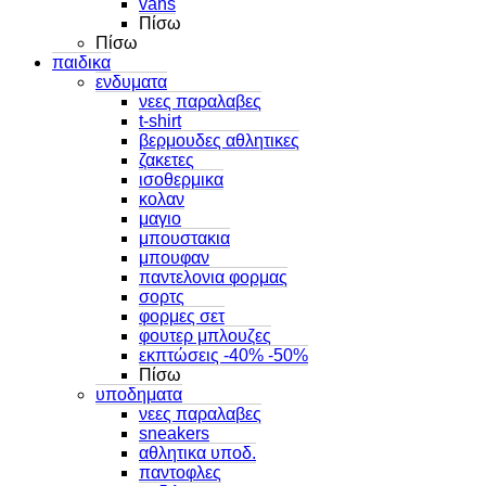
vans
Πίσω
Πίσω
παιδικα
ενδυματα
νεες παραλαβες
t-shirt
βερμουδες αθλητικες
ζακετες
ισοθερμικα
κολαν
μαγιο
μπουστακια
μπουφαν
παντελονια φορμας
σορτς
φορμες σετ
φουτερ μπλουζες
εκπτώσεις -40% -50%
Πίσω
υποδηματα
νεες παραλαβες
sneakers
αθλητικα υποδ.
παντοφλες