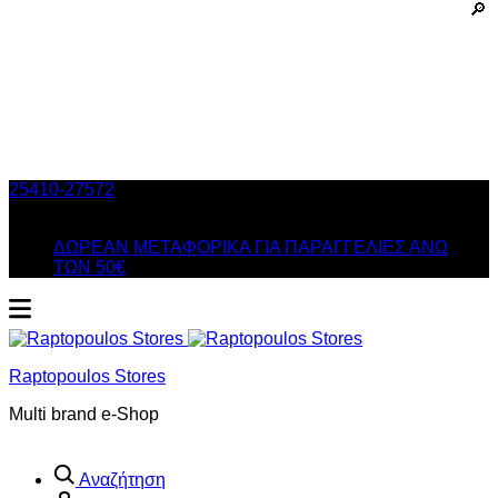
25410-27572
Τηλ. Παραγγελίες
/ Δευ-Σαβ: 09:00 – 14:00 &
Τρi-Πεμ-Παρ: 17:30 – 21:00
ΔΩΡΕΑΝ ΜΕΤΑΦΟΡΙΚΑ ΓΙΑ ΠΑΡΑΓΓΕΛΙΕΣ ΑΝΩ
ΤΩΝ 50€
Raptopoulos Stores
Multi brand e-Shop
Αναζήτηση