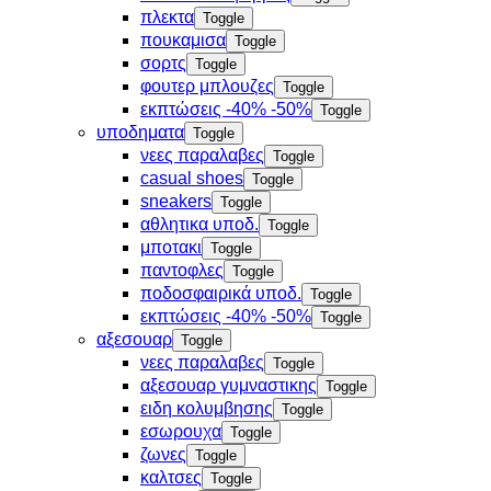
πλεκτα
Toggle
πουκαμισα
Toggle
σορτς
Toggle
φουτερ μπλουζες
Toggle
εκπτώσεις -40% -50%
Toggle
υποδηματα
Toggle
νεες παραλαβες
Toggle
casual shoes
Toggle
sneakers
Toggle
αθλητικα υποδ.
Toggle
μποτακι
Toggle
παντοφλες
Toggle
ποδοσφαιρικά υποδ.
Toggle
εκπτώσεις -40% -50%
Toggle
αξεσουαρ
Toggle
νεες παραλαβες
Toggle
αξεσουαρ γυμναστικης
Toggle
ειδη κολυμβησης
Toggle
εσωρουχα
Toggle
ζωνες
Toggle
καλτσες
Toggle