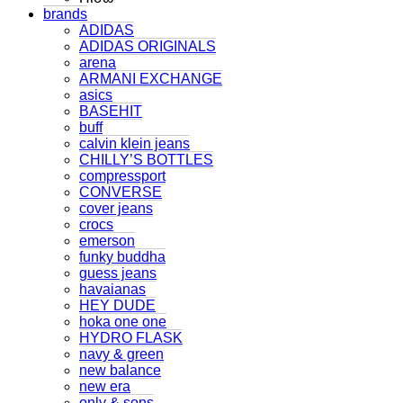
brands
ADIDAS
ADIDAS ORIGINALS
arena
ARMANI EXCHANGE
asics
BASEHIT
buff
calvin klein jeans
CHILLY’S BOTTLES
compressport
CONVERSE
cover jeans
crocs
emerson
funky buddha
guess jeans
havaianas
HEY DUDE
hoka one one
HYDRO FLASK
navy & green
new balance
new era
only & sons