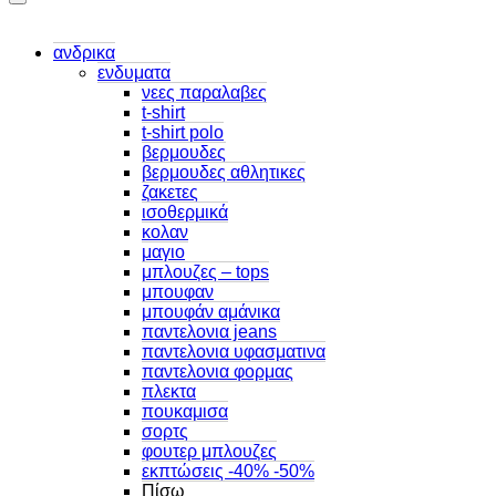
ανδρικα
ενδυματα
νεες παραλαβες
t-shirt
t-shirt polo
βερμουδες
βερμουδες αθλητικες
ζακετες
ισοθερμικά
κολαν
μαγιο
μπλουζες – tops
μπουφαν
μπουφάν αμάνικα
παντελονια jeans
παντελονια υφασματινα
παντελονια φορμας
πλεκτα
πουκαμισα
σορτς
φουτερ μπλουζες
εκπτώσεις -40% -50%
Πίσω