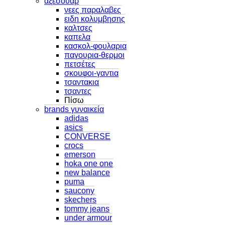
αξεσουαρ
νεες παραλαβες
ειδη κολυμβησης
καλτσες
καπελα
κασκολ-φουλαρια
παγουρια-θερμοι
πετσέτες
σκουφοι-γαντια
τσαντακια
τσαντες
Πίσω
brands γυναικεία
adidas
asics
CONVERSE
crocs
emerson
hoka one one
new balance
puma
saucony
skechers
tommy jeans
under armour