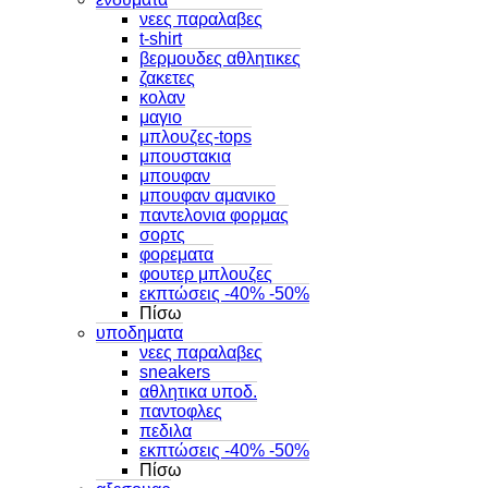
νεες παραλαβες
t-shirt
βερμουδες αθλητικες
ζακετες
κολαν
μαγιο
μπλουζες-tops
μπουστακια
μπουφαν
μπουφαν αμανικο
παντελονια φορμας
σορτς
φορεματα
φουτερ μπλουζες
εκπτώσεις -40% -50%
Πίσω
υποδηματα
νεες παραλαβες
sneakers
αθλητικα υποδ.
παντοφλες
πεδιλα
εκπτώσεις -40% -50%
Πίσω