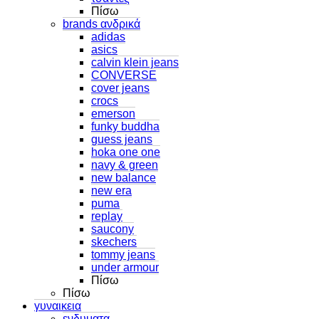
Πίσω
brands ανδρικά
adidas
asics
calvin klein jeans
CONVERSE
cover jeans
crocs
emerson
funky buddha
guess jeans
hoka one one
navy & green
new balance
new era
puma
replay
saucony
skechers
tommy jeans
under armour
Πίσω
Πίσω
γυναικεια
ενδυματα