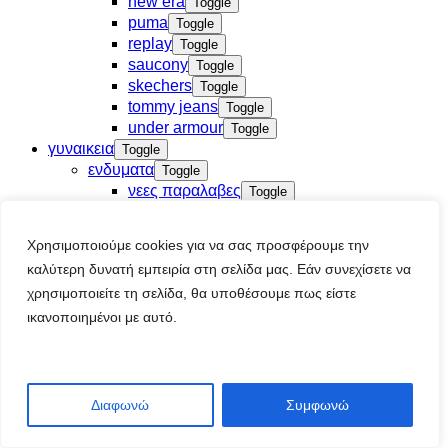
new era
Toggle
puma
Toggle
replay
Toggle
saucony
Toggle
skechers
Toggle
tommy jeans
Toggle
under armour
Toggle
γυναικεια
Toggle
ενδυματα
Toggle
νεες παραλαβες
Toggle
t-shirt
Toggle
βερμουδες αθλητικες
Toggle
Χρησιμοποιούμε cookies για να σας προσφέρουμε την
ζακετες
Toggle
καλύτερη δυνατή εμπειρία στη σελίδα μας. Εάν συνεχίσετε να
κολαν
Toggle
χρησιμοποιείτε τη σελίδα, θα υποθέσουμε πως είστε
μαγιο
Toggle
μπλουζες-tops
ικανοποιημένοι με αυτό.
Toggle
μπουστακια
Toggle
μπουφαν
Toggle
μπουφαν αμανικο
Toggle
παντελονια φορμας
Toggle
Διαφωνώ
Συμφωνώ
σορτς
Toggle
φορεματα
Toggle