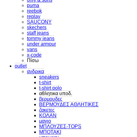
puma
reebok
replay
SAUCONY
skechers
staff jeans
tommy jeans
under armour
vans
x-code
Πίσω
outlet
ανδρικα
sneakers
t-shirt
t-shirt polo
αθλητικα υποδ.
βερμουδες
ΒΕΡΜΟΥΔΕΣ ΑΘΛΗΤΙΚΕΣ
ζακετες
ΚΟΛΑΝ
μαγιο
ΜΠΛΟΥΖΕΣ-TOPS
ΜΠΟΤΑΚΙ