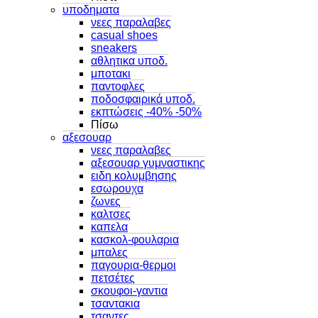
υποδηματα
νεες παραλαβες
casual shoes
sneakers
αθλητικα υποδ.
μποτακι
παντοφλες
ποδοσφαιρικά υποδ.
εκπτώσεις -40% -50%
Πίσω
αξεσουαρ
νεες παραλαβες
αξεσουαρ γυμναστικης
ειδη κολυμβησης
εσωρουχα
ζωνες
καλτσες
καπελα
κασκολ-φουλαρια
μπαλες
παγουρια-θερμοι
πετσέτες
σκουφοι-γαντια
τσαντακια
τσαντες