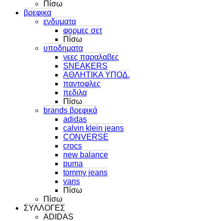
Πίσω
βρεφικα
ενδυματα
φορμες σετ
Πίσω
υποδηματα
νεες παραλαβες
SNEAKERS
ΑΘΛΗΤΙΚΑ ΥΠΟΔ.
παντοφλες
πεδιλα
Πίσω
brands βρεφικά
adidas
calvin klein jeans
CONVERSE
crocs
new balance
puma
tommy jeans
vans
Πίσω
Πίσω
ΣΥΛΛΟΓΕΣ
ADIDAS