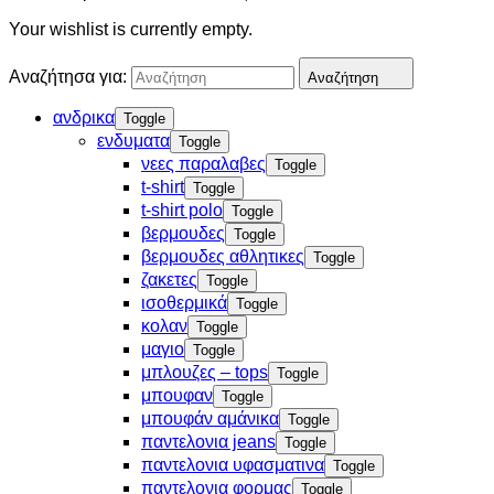
Your wishlist is currently empty.
Αναζήτησα για:
Αναζήτηση
ανδρικα
Toggle
ενδυματα
Toggle
νεες παραλαβες
Toggle
t-shirt
Toggle
t-shirt polo
Toggle
βερμουδες
Toggle
βερμουδες αθλητικες
Toggle
ζακετες
Toggle
ισοθερμικά
Toggle
κολαν
Toggle
μαγιο
Toggle
μπλουζες – tops
Toggle
μπουφαν
Toggle
μπουφάν αμάνικα
Toggle
παντελονια jeans
Toggle
παντελονια υφασματινα
Toggle
παντελονια φορμας
Toggle