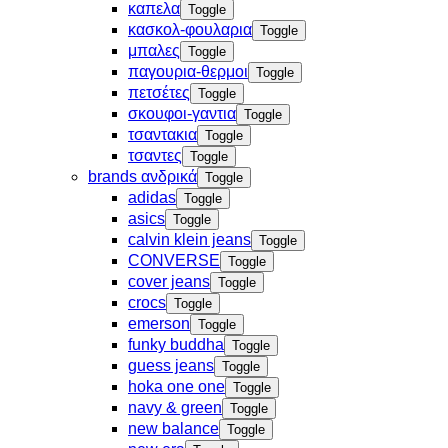
καπελα
Toggle
κασκολ-φουλαρια
Toggle
μπαλες
Toggle
παγουρια-θερμοι
Toggle
πετσέτες
Toggle
σκουφοι-γαντια
Toggle
τσαντακια
Toggle
τσαντες
Toggle
brands ανδρικά
Toggle
adidas
Toggle
asics
Toggle
calvin klein jeans
Toggle
CONVERSE
Toggle
cover jeans
Toggle
crocs
Toggle
emerson
Toggle
funky buddha
Toggle
guess jeans
Toggle
hoka one one
Toggle
navy & green
Toggle
new balance
Toggle