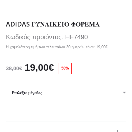
ADIDAS ΓΥΝΑΙΚΕΙΟ ΦΟΡΕΜΑ
Κωδικός προϊόντος: HF7490
Η χαμηλότερη τιμή των τελευταίων 30 ημερών είναι:
19,00
€
Original
Η
19,00
€
38,00
€
50%
price
τρέχουσα
was:
τιμή
38,00€.
είναι:
ADIDAS