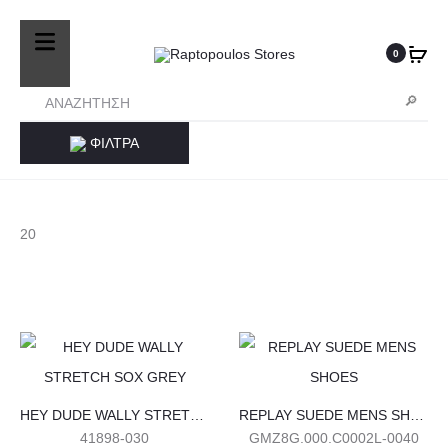
25410-27572
Τηλ. Παραγγελίες
/ Δευ-Σαβ: 09:00 – 14:00 & Τρi-
Πεμ-Παρ: 17:30 – 21:00
0
ΦΙΛΤΡΑ
e
l
e
l
20
e
l
e
l
Α
Α
υ
υ
e
HEY DUDE WALLY STRETCH SOX GREY
REPLAY SUEDE MENS SHOES
l
τ
τ
41898-030
GMZ8G.000.C0002L-0040
ό
ό