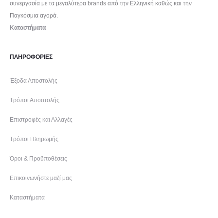
συνεργασία με τα μεγαλύτερα brands από την Ελληνική καθώς και την
υ
υ
η
Παγκόσμια αγορά.
π
π
σ
Καταστήματα
ρ
ρ
ε
ο
ο
λ
ΠΛΗΡΟΦΟΡΙΕΣ
ϊ
ϊ
ί
ό
ό
Έξοδα Αποστολής
δ
ν
ν
α
Τρόποι Αποστολής
τ
τ
τ
Επιστροφές και Αλλαγές
ο
ο
ο
ς
ς
Τρόποι Πληρωμής
υ
π
Όροι & Προϋποθέσεις
ρ
Επικοινωνήστε μαζί μας
ο
Καταστήματα
ϊ
ό