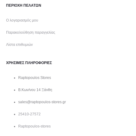
ΠΕΡΙΟΧΗ ΠΕΛΑΤΩΝ
ν
τ
Ο λογαριασμός μου
ο
Παρακολούθηση παραγγελίας
ς
Λίστα επιθυμιών
ΧΡΗΣΙΜΕΣ ΠΛΗΡΟΦΟΡΙΕΣ
Raptopoulos Stores
Β.Κων/νου 14 Ξάνθη
sales@raptopoulos-stores.gr
25410-27572
Raptopoulos-stores