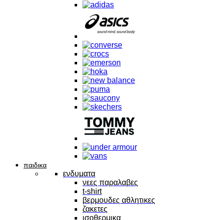
παιδικα
ενδυματα
νεες παραλαβες
t-shirt
βερμουδες αθλητικες
ζακετες
ισοθερμικα