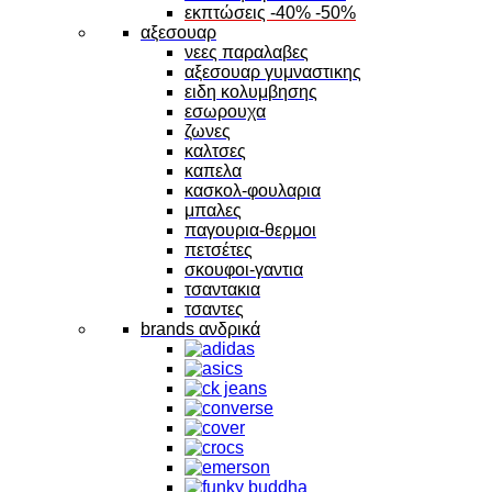
εκπτώσεις -40% -50%
αξεσουαρ
νεες παραλαβες
αξεσουαρ γυμναστικης
ειδη κολυμβησης
εσωρουχα
ζωνες
καλτσες
καπελα
κασκολ-φουλαρια
μπαλες
παγουρια-θερμοι
πετσέτες
σκουφοι-γαντια
τσαντακια
τσαντες
brands ανδρικά