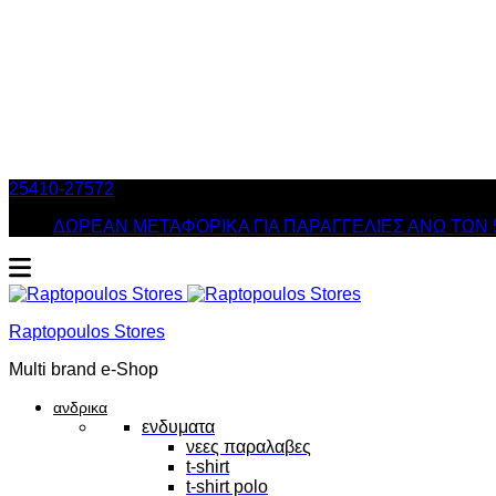
25410-27572
Τηλ. Παραγγελίες
/ Δευ-Σαβ: 09:00 – 14:00 & Τρ
ΔΩΡΕΑΝ ΜΕΤΑΦΟΡΙΚΑ ΓΙΑ ΠΑΡΑΓΓΕΛΙΕΣ ΑΝΩ ΤΩΝ 
Raptopoulos Stores
Multi brand e-Shop
ανδρικα
ενδυματα
νεες παραλαβες
t-shirt
t-shirt polo