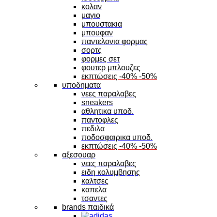
κολαν
μαγιο
μπουστακια
μπουφαν
παντελονια φορμας
σορτς
φορμες σετ
φουτερ μπλουζες
εκπτώσεις -40% -50%
υποδηματα
νεες παραλαβες
sneakers
αθλητικα υποδ.
παντοφλες
πεδιλα
ποδοσφαιρικα υποδ.
εκπτώσεις -40% -50%
αξεσουαρ
νεες παραλαβες
ειδη κολυμβησης
καλτσες
καπελα
τσαντες
brands παιδικά