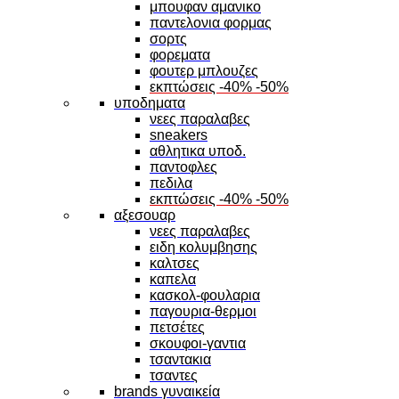
μπουφαν αμανικο
παντελονια φορμας
σορτς
φορεματα
φουτερ μπλουζες
εκπτώσεις -40% -50%
υποδηματα
νεες παραλαβες
sneakers
αθλητικα υποδ.
παντοφλες
πεδιλα
εκπτώσεις -40% -50%
αξεσουαρ
νεες παραλαβες
ειδη κολυμβησης
καλτσες
καπελα
κασκολ-φουλαρια
παγουρια-θερμοι
πετσέτες
σκουφοι-γαντια
τσαντακια
τσαντες
brands γυναικεία