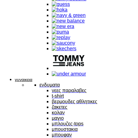
γυναικεια
ενδυματα
νεες παραλαβες
t-shirt
βερμουδες αθλητικες
ζακετες
κολαν
μαγιο
μπλουζες-tops
μπουστακια
μπουφαν