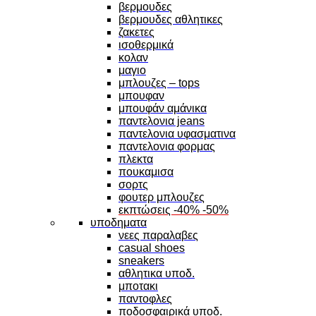
βερμουδες
βερμουδες αθλητικες
ζακετες
ισοθερμικά
κολαν
μαγιο
μπλουζες – tops
μπουφαν
μπουφάν αμάνικα
παντελονια jeans
παντελονια υφασματινα
παντελονια φορμας
πλεκτα
πουκαμισα
σορτς
φουτερ μπλουζες
εκπτώσεις -40% -50%
υποδηματα
νεες παραλαβες
casual shoes
sneakers
αθλητικα υποδ.
μποτακι
παντοφλες
ποδοσφαιρικά υποδ.