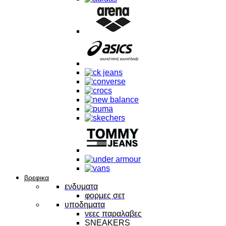
βρεφικα
ενδυματα
φορμες σετ
υποδηματα
νεες παραλαβες
SNEAKERS