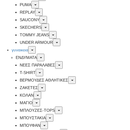
Toggle
PUMA
Toggle
REPLAY
Toggle
SAUCONY
Toggle
SKECHERS
Toggle
TOMMY JEANS
Toggle
UNDER ARMOUR
Toggle
γυναικεια
Toggle
ΕΝΔΥΜΑΤΑ
Toggle
ΝΕΕΣ ΠΑΡΑΛΑΒΕΣ
Toggle
T-SHIRT
Toggle
ΒΕΡΜΟΥΔΕΣ ΑΘΛΗΤΙΚΕΣ
Toggle
ΖΑΚΕΤΕΣ
Toggle
ΚΟΛΑΝ
Toggle
ΜΑΓΙΟ
Toggle
ΜΠΛΟΥΖΕΣ-TOPS
Toggle
ΜΠΟΥΣΤΑΚΙΑ
Toggle
ΜΠΟΥΦΑΝ