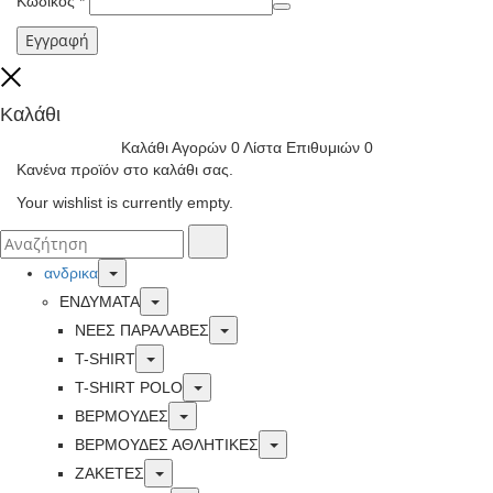
Κωδικός
*
Εγγραφή
Close
Καλάθι
Καλάθι Αγορών
0
Λίστα Επιθυμιών
0
Κανένα προϊόν στο καλάθι σας.
Your wishlist is currently empty.
Αναζήτησα
Αναζήτηση
για:
Toggle
ανδρικα
Toggle
ΕΝΔΥΜΑΤΑ
Toggle
ΝΕΕΣ ΠΑΡΑΛΑΒΕΣ
Toggle
T-SHIRT
Toggle
T-SHIRT POLO
Toggle
ΒΕΡΜΟΥΔΕΣ
Toggle
ΒΕΡΜΟΥΔΕΣ ΑΘΛΗΤΙΚΕΣ
Toggle
ΖΑΚΕΤΕΣ