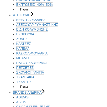
ΕΚΠΤΏΣΕΙΣ -40% -50%
Πίσω
ΑΞΕΣΟΥΑΡ
ΝΕΕΣ ΠΑΡΑΛΑΒΕΣ
ΑΞΕΣΟΥΑΡ ΓΥΜΝΑΣΤΙΚΗΣ
ΕΙΔΗ ΚΟΛΥΜΒΗΣΗΣ
ΕΣΩΡΟΥΧΑ
ΖΩΝΕΣ
ΚΑΛΤΣΕΣ
ΚΑΠΕΛΑ
ΚΑΣΚΟΛ-ΦΟΥΛΑΡΙΑ
ΜΠΑΛΕΣ
ΠΑΓΟΥΡΙΑ-ΘΕΡΜΟΙ
ΠΕΤΣΈΤΕΣ
ΣΚΟΥΦΟΙ-ΓΑΝΤΙΑ
ΤΣΑΝΤΑΚΙΑ
ΤΣΑΝΤΕΣ
Πίσω
BRANDS ΑΝΔΡΙΚΆ
ADIDAS
ASICS
CALVIN KLEIN JEANS