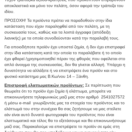
αποκλειστικά και μόνο τον πελάτη, όσον αφορά την τράπεζα του
ιδίου.
ΠΡΟΣΟΧΗ! Τα προϊόντα πρέπει να παραδοθούν στην ίδια
κατάσταση που είχαν παραληφθεί από τον πελάτη, με τη
συσκευασία τους, καθώς και τα λοιπά έγγραφα (απόδειξη
λιανικής) με τα οποία συνοδεύονταν κατά την παραλαβή τους.
Για οποιοδήποτε προϊόν έχει υποστεί ζημία, ή δεν έχει επιστραφεί
στην ίδια κατάσταση κατά την οποία το παραλάβατε ή το οποίο
έχει φθαρεί /χρησιμοποιηθεί πέραν της φθοράς που οφείλεται στο
απλό άνοιγμα της συσκευασίας, δεν θα γίνεται αλλαγή. Υπάρχει η
δυνατότητα να αλλάξετε ή να επιστρέψετε ένα προϊόν και στο
φυσικό κατάστημα μας Β.Κω/νου 14 – Ξάνθη.
Επιστροφή ελαττωματικών προϊόντων:
Σε περίπτωση που
θεωρείτε ότι το προϊόν έχει ζημία ή ελάττωμα, μπορείτε να
επικοινωνήσετε τηλεφωνικώς μαζί μας στον αριθμό 2541027572
ή μέσω e-mail γνωρίζοντάς μας τα στοιχεία του προϊόντος και το
ελάττωμά του στην συνέχεια θα σας ζητήσουμε να μας στείλετε
εάν είναι αυτό δυνατό φωτογραφία του προϊόντος που είναι
ελαττωματικό και τέλος θα το εξετάσουμε και θα επικοινωνήσουμε
μαζί σας. Παρακαλούμε να επιστρέψετε το προϊόν σε εμάς στη