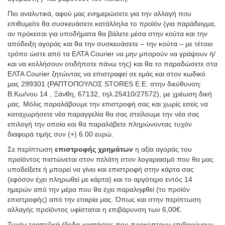
Πιο αναλυτικά, αφού μας ενημερώσετε για την αλλαγή που
επιθυμείτε θα συσκευάσετε κατάλληλα το προϊόν (για παράδειγμα,
αν πρόκειται για υποδήματα θα βάλετε μέσα στην κούτα και την
απόδειξη αγοράς και θα την συσκευάσετε – την κούτα – με τέτοιο
τρόπο ώστε από τα ΕΛΤΑ Courier να μην μπορούν να γράψουν ή/
και να κολλήσουν οτιδήποτε πάνω της) και θα το παραδώσετε στα
ΕΛΤΑ Courier ζητώντας να επιστραφεί σε εμάς και στον κωδικό
μας 299301 (ΡΑΠΤΟΠΟΥΛΟΣ STORES Ε.Ε. στην διεύθυνση:
Β.Κω/νου 14 , Ξάνθη, 67132, τηλ.25410/27572), με χρέωση δική
μας. Μόλις παραλάβουμε την επιστροφή σας και χωρίς εσείς να
καταχωρήσετε νέα παραγγελία θα σας στείλουμε την νέα σας
επιλογή την οποία και θα παραλάβετε πληρώνοντας τυχόν
διαφορά τιμής συν (+) 6.00 ευρώ.
Σε περίπτωση
επιστροφής χρημάτων
η αξία αγοράς του
προϊόντος πιστώνεται στον πελάτη στον λογαριασμό που θα μας
υποδείξετε ή μπορεί να γίνει και επιστροφή στην κάρτα σας
(εφόσον έχει πληρωθεί με κάρτα) και το αργότερο εντός 14
ημερών από την μέρα που θα έχει παραληφθεί (το προϊόν
επιστροφής) από την εταιρία μας. Όπως και στην περίπτωση
αλλαγής προϊόντος υφίσταται η επιβάρυνση των 6,00€.
Τυχόν τραπεζικά έξοδα-κρατήσεις που προκύπτουν επιβαρύνουν