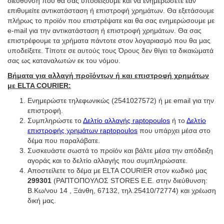
διεύθυνση που θα σας υποδείξουμε και να ενημερώσετε εάν
επιθυμείτε αντικατάσταση ή επιστροφή χρημάτων. Θα εξετάσουμε
πλήρως το προϊόν που επιστρέψατε και θα σας ενημερώσουμε με
e-mail για την αντικατάσταση ή επιστροφή χρημάτων. Θα σας
επιστρέφουμε τα χρήματα πάντοτε στον λογαριασμό που θα μας
υποδείξετε. Τίποτε σε αυτούς τους Όρους δεν θίγει τα δικαιώματά
σας ως καταναλωτών εκ του νόμου.
Βήματα για αλλαγή προϊόντων ή και επιστροφή χρημάτων
με ELTA COURIER:
Ενημερώστε τηλεφωνικώς (2541027572) ή με email για την
επιστροφή.
Συμπληρώστε το
Δελτίο αλλαγής raptopoulos
ή το
Δελτίο
επιστροφής χρημάτων raptopoulos
που υπάρχει μέσα στο
δέμα που παραλάβατε.
Συσκευάστε σωστά το προϊόν και βάλτε μέσα την απόδειξη
αγοράς και το δελτίο αλλαγής που συμπληρώσατε.
Αποστείλετε το δέμα με ELTA COURIER στον κωδικό μας
299301
(ΡΑΠΤΟΠΟΥΛΟΣ STORES Ε.Ε. στην διεύθυνση:
Β.Κω/νου 14 , Ξάνθη, 67132, τηλ.25410/72774) και χρέωση
δική μας.