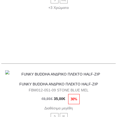
S
XXL
45,95€.
είναι:
Οι
+3 Χρώματα
32,00€.
επιλογές
μπορούν
να
επιλεγούν
στη
σελίδα
του
προϊόντος
Αυτό
FUNKY BUDDHA ΑΝΔΡΙΚΟ ΠΛΕΚΤΟ HALF-ZIP
το
FBM012-051-09 STONE BLUE MEL
προϊόν
Original
Η
49,95
€
35,00
€
30%
έχει
price
τρέχουσα
πολλαπλές
Διαθέσιμα μεγέθη
was:
τιμή
παραλλαγές.
S
XL