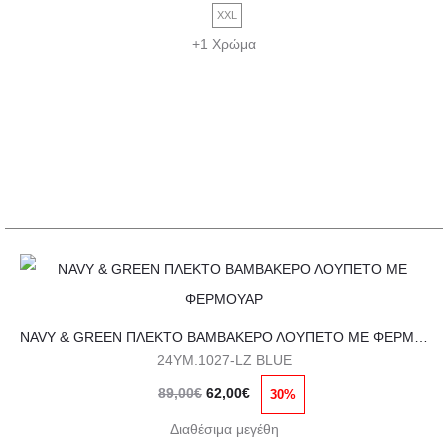
was:
τιμή
Οι
XXL
89,00€.
είναι:
επιλογές
+1 Χρώμα
62,00€.
μπορούν
να
επιλεγούν
στη
σελίδα
του
προϊόντος
Αυτό
το
NAVY & GREEN ΠΛΕΚΤΟ ΒΑΜΒΑΚΕΡΟ ΛΟΥΠΕΤΟ ΜΕ ΦΕΡΜΟΥΑΡ
προϊόν
24YM.1027-LZ BLUE
έχει
Original
Η
89,00
€
62,00
€
30%
πολλαπλές
price
τρέχουσα
παραλλαγές.
Διαθέσιμα μεγέθη