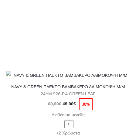
49,00€.
επιλογές
μπορούν
να
επιλεγούν
στη
σελίδα
του
προϊόντος
Αυτό
NAVY & GREEN ΠΛΕΚΤΟ ΒΑΜΒΑΚΕΡΟ ΛΑΙΜΟΚΟΨΗ Μ/Μ
το
24YM.926-P.4 GREEN LEAF
προϊόν
Original
Η
69,90
€
49,00
€
30%
έχει
price
τρέχουσα
πολλαπλές
Διαθέσιμα μεγέθη
was:
τιμή
παραλλαγές.
L
69,90€.
είναι:
Οι
+2 Χρώματα