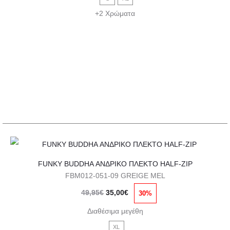
49,95€.
είναι:
Οι
+2 Χρώματα
35,00€.
επιλογές
μπορούν
να
επιλεγούν
στη
σελίδα
του
προϊόντος
Αυτό
FUNKY BUDDHA ΑΝΔΡΙΚΟ ΠΛΕΚΤΟ HALF-ZIP
το
FBM012-051-09 GREIGE MEL
προϊόν
Original
Η
49,95
€
35,00
€
30%
έχει
price
τρέχουσα
πολλαπλές
Διαθέσιμα μεγέθη
was:
τιμή
παραλλαγές.
XL