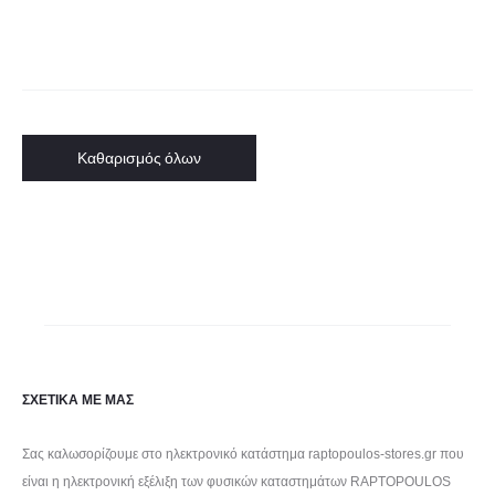
Καθαρισμός όλων
ΣΧΕΤΙΚΑ ΜΕ ΜΑΣ
Σας καλωσορίζουμε στο ηλεκτρονικό κατάστημα raptopoulos-stores.gr που
είναι η ηλεκτρονική εξέλιξη των φυσικών καταστημάτων RAPTOPOULOS