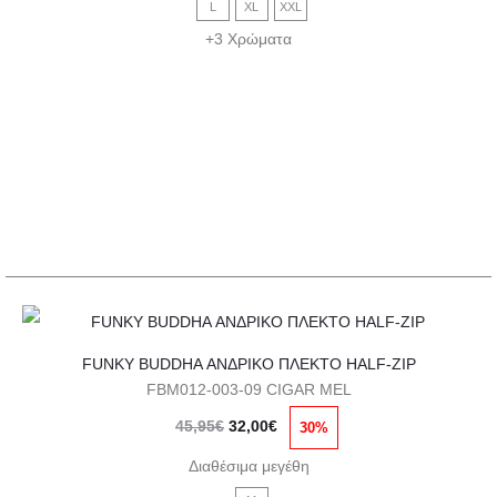
παραλλαγές.
L
XL
XXL
45,95€.
είναι:
Οι
+3 Χρώματα
32,00€.
επιλογές
μπορούν
να
επιλεγούν
στη
σελίδα
του
προϊόντος
Αυτό
FUNKY BUDDHA ΑΝΔΡΙΚΟ ΠΛΕΚΤΟ HALF-ZIP
το
FBM012-003-09 CIGAR MEL
προϊόν
Original
Η
45,95
€
32,00
€
30%
έχει
price
τρέχουσα
πολλαπλές
Διαθέσιμα μεγέθη
was:
τιμή