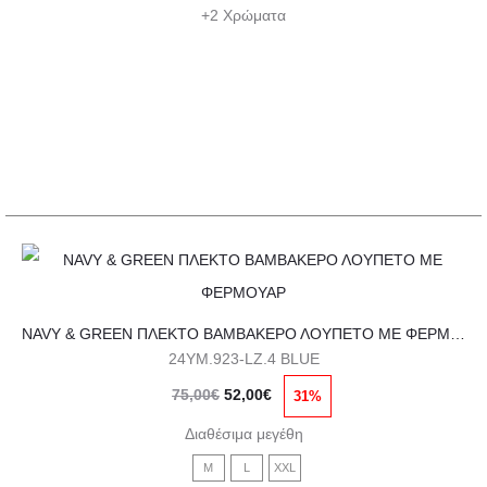
75,00€.
είναι:
επιλογές
+2 Χρώματα
52,00€.
μπορούν
να
επιλεγούν
στη
σελίδα
του
προϊόντος
Αυτό
το
NAVY & GREEN ΠΛΕΚΤΟ ΒΑΜΒΑΚΕΡΟ ΛΟΥΠΕΤΟ ΜΕ ΦΕΡΜΟΥΑΡ
προϊόν
24YM.923-LZ.4 BLUE
έχει
Original
Η
75,00
€
52,00
€
31%
πολλαπλές
price
τρέχουσα
παραλλαγές.
Διαθέσιμα μεγέθη
was:
τιμή
Οι
M
L
XXL