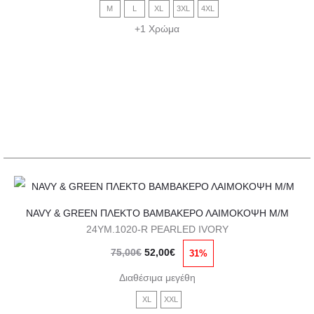
was:
τιμή
Οι
M
L
XL
3XL
4XL
89,00€.
είναι:
επιλογές
+1 Χρώμα
62,00€.
μπορούν
να
επιλεγούν
στη
σελίδα
του
προϊόντος
Αυτό
NAVY & GREEN ΠΛΕΚΤΟ ΒΑΜΒΑΚΕΡΟ ΛΑΙΜΟΚΟΨΗ Μ/Μ
το
24YM.1020-R PEARLED IVORY
προϊόν
Original
Η
75,00
€
52,00
€
31%
έχει
price
τρέχουσα
πολλαπλές
Διαθέσιμα μεγέθη
was:
τιμή
παραλλαγές.
XL
XXL
75,00€.
είναι: