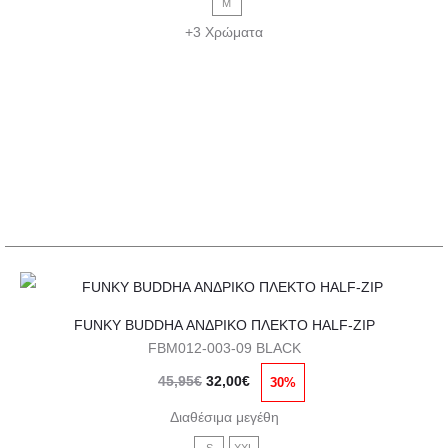
παραλλαγές.
M
45,95€.
είναι:
Οι
+3 Χρώματα
32,00€.
επιλογές
μπορούν
να
επιλεγούν
στη
σελίδα
του
προϊόντος
Αυτό
FUNKY BUDDHA ΑΝΔΡΙΚΟ ΠΛΕΚΤΟ HALF-ZIP
το
FBM012-003-09 BLACK
προϊόν
Original
Η
45,95
€
32,00
€
30%
έχει
price
τρέχουσα
πολλαπλές
Διαθέσιμα μεγέθη
was:
τιμή
παραλλαγές.