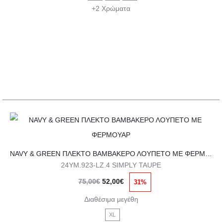
75,00€.
είναι:
επιλογές
+2 Χρώματα
52,00€.
μπορούν
να
επιλεγούν
στη
σελίδα
του
προϊόντος
Αυτό
το
NAVY & GREEN ΠΛΕΚΤΟ ΒΑΜΒΑΚΕΡΟ ΛΟΥΠΕΤΟ ΜΕ ΦΕΡΜΟΥΑΡ
προϊόν
24YM.923-LZ.4 SIMPLY TAUPE
έχει
Original
Η
75,00
€
52,00
€
31%
πολλαπλές
price
τρέχουσα
παραλλαγές.
Διαθέσιμα μεγέθη
was:
τιμή
Οι
XL