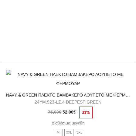
49,00€.
επιλογές
μπορούν
να
επιλεγούν
στη
σελίδα
του
προϊόντος
Αυτό
το
NAVY & GREEN ΠΛΕΚΤΟ ΒΑΜΒΑΚΕΡΟ ΛΟΥΠΕΤΟ ΜΕ ΦΕΡΜΟΥΑΡ
προϊόν
24YM.923-LZ.4 DEEPEST GREEN
έχει
Original
Η
75,00
€
52,00
€
31%
πολλαπλές
price
τρέχουσα
παραλλαγές.
Διαθέσιμα μεγέθη
was:
τιμή
Οι
M
XXL
3XL