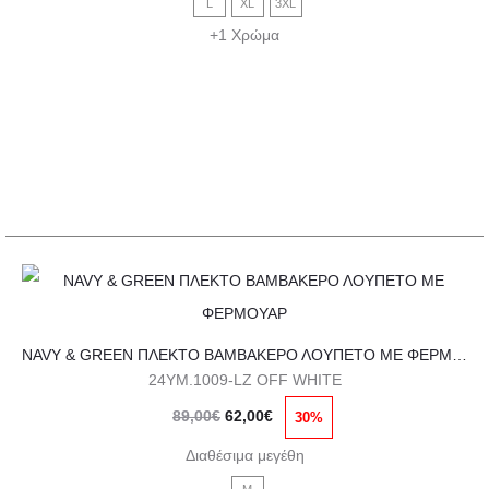
Οι
L
XL
3XL
89,00€.
είναι:
επιλογές
+1 Χρώμα
62,00€.
μπορούν
να
επιλεγούν
στη
σελίδα
του
προϊόντος
Αυτό
το
NAVY & GREEN ΠΛΕΚΤΟ ΒΑΜΒΑΚΕΡΟ ΛΟΥΠΕΤΟ ΜΕ ΦΕΡΜΟΥΑΡ
προϊόν
24YM.1009-LZ OFF WHITE
έχει
Original
Η
89,00
€
62,00
€
30%
πολλαπλές
price
τρέχουσα
παραλλαγές.
Διαθέσιμα μεγέθη
was:
τιμή
Οι