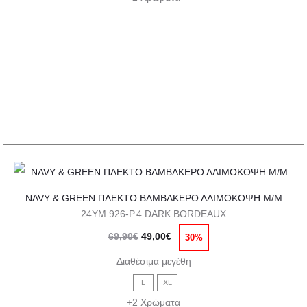
49,00€.
επιλογές
μπορούν
να
επιλεγούν
στη
σελίδα
του
προϊόντος
Αυτό
NAVY & GREEN ΠΛΕΚΤΟ ΒΑΜΒΑΚΕΡΟ ΛΑΙΜΟΚΟΨΗ Μ/Μ
το
24YM.926-P.4 DARK BORDEAUX
προϊόν
Original
Η
69,90
€
49,00
€
30%
έχει
price
τρέχουσα
πολλαπλές
Διαθέσιμα μεγέθη
was:
τιμή
παραλλαγές.
L
XL
69,90€.
είναι:
Οι
+2 Χρώματα