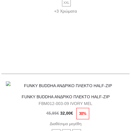
παραλλαγές.
XXL
45,95€.
είναι:
Οι
+3 Χρώματα
32,00€.
επιλογές
μπορούν
να
επιλεγούν
στη
σελίδα
του
προϊόντος
Αυτό
FUNKY BUDDHA ΑΝΔΡΙΚΟ ΠΛΕΚΤΟ HALF-ZIP
το
FBM012-003-09 IVORY MEL
προϊόν
Original
Η
45,95
€
32,00
€
30%
έχει
price
τρέχουσα
πολλαπλές
Διαθέσιμα μεγέθη
was:
τιμή