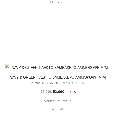
Οι
+1 Χρώμα
52,00€.
επιλογές
μπορούν
να
επιλεγούν
στη
σελίδα
του
προϊόντος
Αυτό
NAVY & GREEN ΠΛΕΚΤΟ ΒΑΜΒΑΚΕΡΟ ΛΑΙΜΟΚΟΨΗ Μ/Μ
το
24YM.1020-R DEEPEST GREEN
προϊόν
Original
Η
75,00
€
52,00
€
31%
έχει
price
τρέχουσα
πολλαπλές
Διαθέσιμα μεγέθη
was:
τιμή
παραλλαγές.
XL
XXL
75,00€.
είναι: