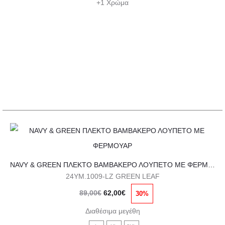
Οι
+1 Χρώμα
52,00€.
επιλογές
μπορούν
να
επιλεγούν
στη
σελίδα
του
προϊόντος
Αυτό
το
NAVY & GREEN ΠΛΕΚΤΟ ΒΑΜΒΑΚΕΡΟ ΛΟΥΠΕΤΟ ΜΕ ΦΕΡΜΟΥΑΡ
προϊόν
24YM.1009-LZ GREEN LEAF
έχει
Original
Η
89,00
€
62,00
€
30%
πολλαπλές
price
τρέχουσα
παραλλαγές.
Διαθέσιμα μεγέθη
was:
τιμή