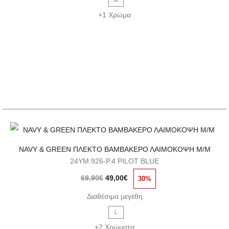
M
89,00€.
είναι:
επιλογές
+1 Χρώμα
62,00€.
μπορούν
να
επιλεγούν
στη
σελίδα
του
προϊόντος
Αυτό
NAVY & GREEN ΠΛΕΚΤΟ ΒΑΜΒΑΚΕΡΟ ΛΑΙΜΟΚΟΨΗ Μ/Μ
το
24YM.926-P.4 PILOT BLUE
προϊόν
Original
Η
69,90
€
49,00
€
30%
έχει
price
τρέχουσα
πολλαπλές
Διαθέσιμα μεγέθη
was:
τιμή
παραλλαγές.
L
69,90€.
είναι:
Οι
+2 Χρώματα