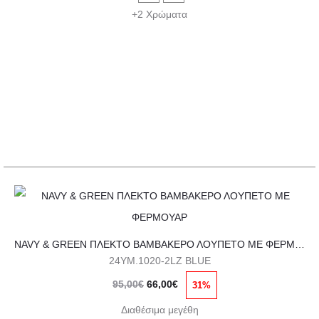
49,95€.
είναι:
Οι
+2 Χρώματα
35,00€.
επιλογές
μπορούν
να
επιλεγούν
στη
σελίδα
του
προϊόντος
Αυτό
το
NAVY & GREEN ΠΛΕΚΤΟ ΒΑΜΒΑΚΕΡΟ ΛΟΥΠΕΤΟ ΜΕ ΦΕΡΜΟΥΑΡ
προϊόν
24YM.1020-2LZ BLUE
έχει
Original
Η
95,00
€
66,00
€
31%
πολλαπλές
price
τρέχουσα
παραλλαγές.
Διαθέσιμα μεγέθη