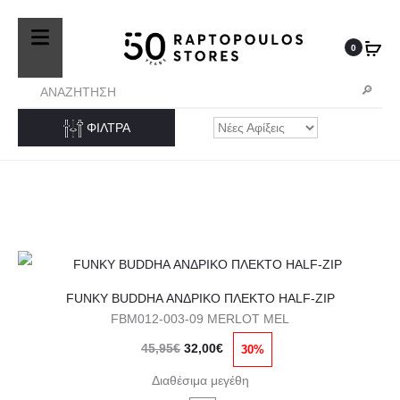
25410-27572
Τηλ. Παραγγελίες
/ Δευ-Σαβ: 09:00 – 14:00 & Τρi-
Πεμ-Παρ: 17:30 – 21:00
0
ΦΙΛΤΡΑ
Αυτό
FUNKY BUDDHA ΑΝΔΡΙΚΟ ΠΛΕΚΤΟ HALF-ZIP
το
FBM012-003-09 MERLOT MEL
προϊόν
Original
Η
45,95
€
32,00
€
30%
έχει
price
τρέχουσα
πολλαπλές
Διαθέσιμα μεγέθη
was:
τιμή