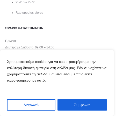
25410-27572
Raptopoulos-stores
ΩΡΑΡΙΟ ΚΑΤΑΣΤΗΜΑΤΩΝ
Πρωινά:
Δευτέρα με Σάββατο: 09:00 – 14:00
Απογεύματα:
Τρίτη-Πέμπτη-Παρασκεύη: 17:30 – 21:00
Χρησιμοποιούμε cookies για να σας προσφέρουμε την
καλύτερη δυνατή εμπειρία στη σελίδα μας. Εάν συνεχίσετε να
χρησιμοποιείτε τη σελίδα, θα υποθέσουμε πως είστε
ικανοποιημένοι με αυτό.
©2024 Raptopoulos Stores
Διαφωνώ
Συμφωνώ