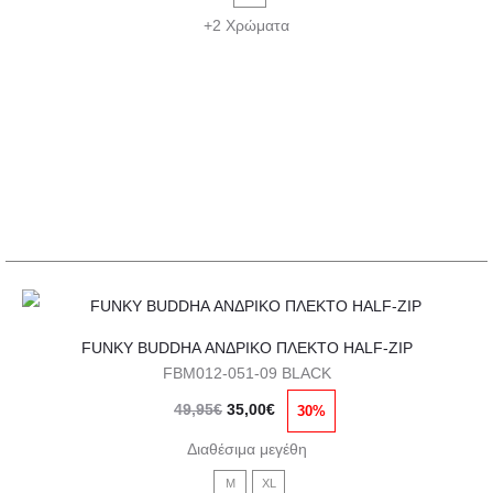
49,95€.
είναι:
Οι
+2 Χρώματα
35,00€.
επιλογές
μπορούν
να
επιλεγούν
στη
σελίδα
του
προϊόντος
Αυτό
FUNKY BUDDHA ΑΝΔΡΙΚΟ ΠΛΕΚΤΟ HALF-ZIP
το
FBM012-051-09 BLACK
προϊόν
Original
Η
49,95
€
35,00
€
30%
έχει
price
τρέχουσα
πολλαπλές
Διαθέσιμα μεγέθη
was:
τιμή
παραλλαγές.
M
XL