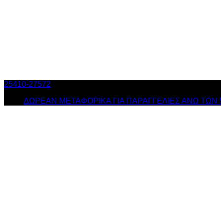
25410-27572
Τηλ. Παραγγελίες
/ Δευ-Σαβ: 09:00 – 14:00 & Τρ
ΔΩΡΕΑΝ ΜΕΤΑΦΟΡΙΚΑ ΓΙΑ ΠΑΡΑΓΓΕΛΙΕΣ ΑΝΩ ΤΩΝ 