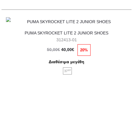
του
προϊόντος
Αυτό
PUMA SKYROCKET LITE 2 JUNIOR SHOES
το
312413-01
προϊόν
Original
Η
50,00
€
40,00
€
20%
έχει
price
τρέχουσα
πολλαπλές
Διαθέσιμα μεγέθη
was:
τιμή
παραλλαγές.
1/2
37
50,00€.
είναι:
Οι
40,00€.
επιλογές
μπορούν
να
επιλεγούν
στη
σελίδα