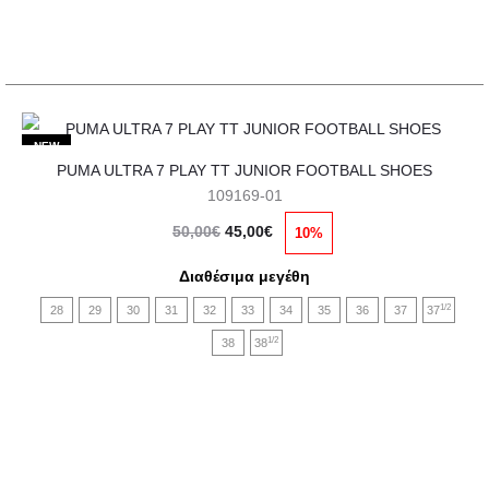
στη
σελίδα
του
προϊόντος
Αυτό
NEW
PUMA ULTRA 7 PLAY TT JUNIOR FOOTBALL SHOES
το
109169-01
προϊόν
Original
Η
50,00
€
45,00
€
10%
έχει
price
τρέχουσα
πολλαπλές
Διαθέσιμα μεγέθη
was:
τιμή
παραλλαγές.
1/2
28
29
30
31
32
33
34
35
36
37
37
50,00€.
είναι:
Οι
1/2
38
38
45,00€.
επιλογές
μπορούν
να
επιλεγούν