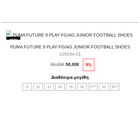
στη
σελίδα
του
προϊόντος
Αυτό
NEW
PUMA FUTURE 9 PLAY FG/AG JUNIOR FOOTBALL SHOES
το
109194-01
προϊόν
Original
Η
55,00
€
50,00
€
9%
έχει
price
τρέχουσα
πολλαπλές
Διαθέσιμα μεγέθη
was:
τιμή
παραλλαγές.
1/2
1/2
31
32
33
34
35
36
37
38
38
55,00€.
είναι:
Οι
50,00€.
επιλογές
μπορούν
να
επιλεγούν