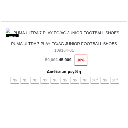
στη
σελίδα
του
προϊόντος
Αυτό
NEW
PUMA ULTRA 7 PLAY FG/AG JUNIOR FOOTBALL SHOES
το
109164-01
προϊόν
Original
Η
50,00
€
45,00
€
10%
έχει
price
τρέχουσα
πολλαπλές
Διαθέσιμα μεγέθη
was:
τιμή
παραλλαγές.
1/2
1/2
30
31
32
33
34
35
36
37
37
38
38
50,00€.
είναι:
Οι
45,00€.
επιλογές
μπορούν
να
επιλεγούν