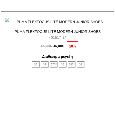
σελίδα
του
προϊόντος
Αυτό
PUMA FLEXFOCUS LITE MODERN JUNIOR SHOES
το
401517-24
προϊόν
Original
Η
45,00
€
36,00
€
20%
έχει
price
τρέχουσα
πολλαπλές
Διαθέσιμα μεγέθη
was:
τιμή
παραλλαγές.
1/2
1/2
36
37
37
38
38
39
45,00€.
είναι:
Οι
36,00€.
επιλογές
μπορούν
να
επιλεγούν
στη