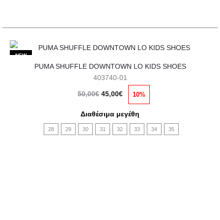
σελίδα
του
προϊόντος
Αυτό
NEW
PUMA SHUFFLE DOWNTOWN LO KIDS SHOES
το
403740-01
προϊόν
Original
Η
50,00
€
45,00
€
10%
έχει
price
τρέχουσα
πολλαπλές
Διαθέσιμα μεγέθη
was:
τιμή
παραλλαγές.
28
29
30
31
32
33
34
35
50,00€.
είναι:
Οι
45,00€.
επιλογές
μπορούν
να
επιλεγούν
στη