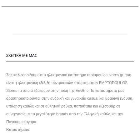
του
προϊόντος
ΣΧΕΤΙΚΑ ΜΕ ΜΑΣ
Σας καλωσορίζουμε στο ηλεκτρονικό κατάστημα raptopoulos-stores.gr που
είναι η ηλεκτρονική εξέλιξη των φυσικών καταστημάτων RAPTOPOULOS
Stores τα οποία εδρεύουν στην πόλη της Ξάνθης. Τα καταστήματα μας
δραστηριοποιούνται στην ανδρική και γυναικεία casual και βραδινή ένδυση,
υπόδηση καθώς και σε αθλητικά ρούχα, παπούτσια και αξεσουάρ σε
συνεργασία με τα μεγαλύτερα brands από την Ελληνική καθώς και την
Παγκόσμια αγορά.
Καταστήματα