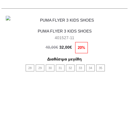
του
προϊόντος
Αυτό
PUMA FLYER 3 KIDS SHOES
το
401527-11
προϊόν
Original
Η
40,00
€
32,00
€
20%
έχει
price
τρέχουσα
πολλαπλές
Διαθέσιμα μεγέθη
was:
τιμή
παραλλαγές.
28
29
30
31
32
33
34
35
40,00€.
είναι:
Οι
32,00€.
επιλογές
μπορούν
να
επιλεγούν
στη
σελίδα