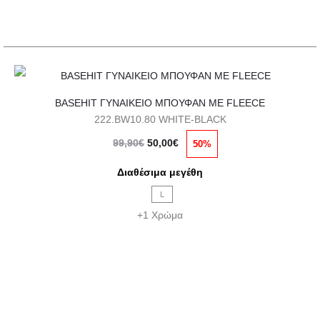
στη
σελίδα
του
προϊόντος
Αυτό
BASEHIT ΓΥΝΑΙΚΕΙΟ ΜΠΟΥΦΑΝ ΜΕ FLEECE
το
222.BW10.80 WHITE-BLACK
προϊόν
Original
Η
99,90
€
50,00
€
50%
έχει
price
τρέχουσα
πολλαπλές
Διαθέσιμα μεγέθη
was:
τιμή
παραλλαγές.
L
99,90€.
είναι:
Οι
+1 Χρώμα
50,00€.
επιλογές
μπορούν
να
επιλεγούν
στη