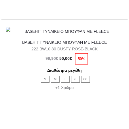
στη
σελίδα
του
προϊόντος
Αυτό
BASEHIT ΓΥΝΑΙΚΕΙΟ ΜΠΟΥΦΑΝ ΜΕ FLEECE
το
222.BW10.80 DUSTY ROSE-BLACK
προϊόν
Original
Η
99,90
€
50,00
€
50%
έχει
price
τρέχουσα
πολλαπλές
Διαθέσιμα μεγέθη
was:
τιμή
παραλλαγές.
S
M
L
XL
XXL
99,90€.
είναι:
Οι
+1 Χρώμα
50,00€.
επιλογές
μπορούν
να
επιλεγούν