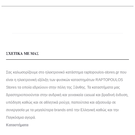
του
προϊόντος
ΣΧΕΤΙΚΑ ΜΕ ΜΑΣ
Σας καλωσορίζουμε στο ηλεκτρονικό κατάστημα raptopoulos-stores.gr που
είναι η ηλεκτρονική εξέλιξη των φυσικών καταστημάτων RAPTOPOULOS
Stores τα οποία εδρεύουν στην πόλη της Ξάνθης. Τα καταστήματα μας
δραστηριοποιούνται στην ανδρική και γυναικεία casual και βραδινή ένδυση,
υπόδηση καθώς και σε αθλητικά ρούχα, παπούτσια και αξεσουάρ σε
συνεργασία με τα μεγαλύτερα brands από την Ελληνική καθώς και την
Παγκόσμια αγορά.
Καταστήματα