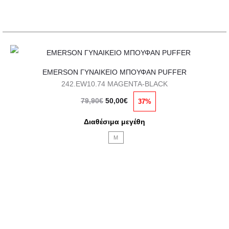
σελίδα
του
προϊόντος
Αυτό
EMERSON ΓΥΝΑΙΚΕΙΟ ΜΠΟΥΦΑΝ PUFFER
το
242.EW10.74 MAGENTA-BLACK
προϊόν
Original
Η
79,90
€
50,00
€
37%
έχει
price
τρέχουσα
πολλαπλές
Διαθέσιμα μεγέθη
was:
τιμή
παραλλαγές.
M
79,90€.
είναι:
Οι
50,00€.
επιλογές
μπορούν
να
επιλεγούν
στη