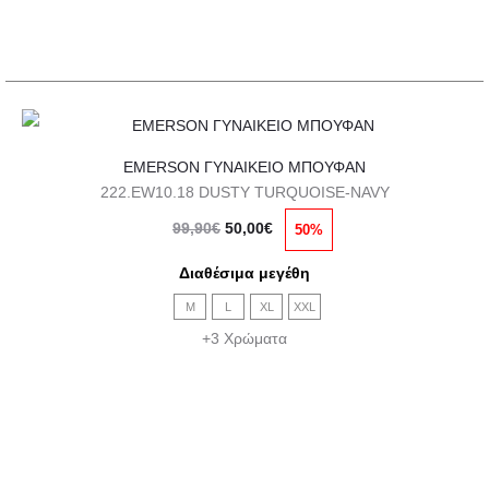
στη
σελίδα
του
προϊόντος
Αυτό
EMERSON ΓΥΝΑΙΚΕΙΟ ΜΠΟΥΦΑΝ
το
222.EW10.18 DUSTY TURQUOISE-NAVY
προϊόν
Original
Η
99,90
€
50,00
€
50%
έχει
price
τρέχουσα
πολλαπλές
Διαθέσιμα μεγέθη
was:
τιμή
παραλλαγές.
M
L
XL
XXL
99,90€.
είναι:
Οι
+3 Χρώματα
50,00€.
επιλογές
μπορούν
να
επιλεγούν