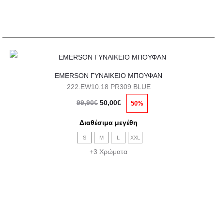
στη
σελίδα
του
προϊόντος
Αυτό
EMERSON ΓΥΝΑΙΚΕΙΟ ΜΠΟΥΦΑΝ
το
222.EW10.18 PR309 BLUE
προϊόν
Original
Η
99,90
€
50,00
€
50%
έχει
price
τρέχουσα
πολλαπλές
Διαθέσιμα μεγέθη
was:
τιμή
παραλλαγές.
S
M
L
XXL
99,90€.
είναι:
Οι
+3 Χρώματα
50,00€.
επιλογές
μπορούν
να
επιλεγούν