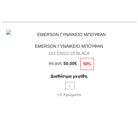
στη
σελίδα
του
προϊόντος
Αυτό
EMERSON ΓΥΝΑΙΚΕΙΟ ΜΠΟΥΦΑΝ
το
222.EW10.18 BLACK
προϊόν
Original
Η
99,90
€
50,00
€
50%
έχει
price
τρέχουσα
πολλαπλές
Διαθέσιμα μεγέθη
was:
τιμή
παραλλαγές.
L
99,90€.
είναι:
Οι
+3 Χρώματα
50,00€.
επιλογές
μπορούν
να
επιλεγούν